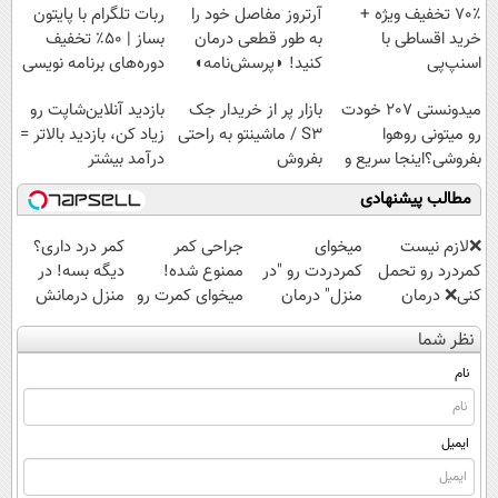
پرداخت قسطی
70٪ تخفیف ویژه +
آرتروز مفاصل خود را
ربات تلگرام با پایتون
خرید اقساطی با
به طور قطعی درمان
بساز | ۵۰٪ تخفیف
اسنپ‌پی
کنید! ◗پرسش‌نامه◖
دوره‌های برنامه نویسی
سبزلرن
میدونستی 207 خودت
بازار پر از خریدار جک
بازدید آنلاین‌شاپت رو
رو میتونی روهوا
S3 / ماشینتو به راحتی
زیاد کن، بازدید بالاتر =
بفروشی؟اینجا سریع و
بفروش
درآمد بیشتر
راحت بفروش
مطالب پیشنهادی
❌لازم نیست
میخوای
جراحی کمر
کمر درد داری؟
کمردرد رو تحمل
کمردردت رو "در
ممنوع شده!
دیگه بسه! در
کنی❌ درمان
منزل" درمان
میخوای کمرت رو
منزل درمانش
بدون جراحی و
کنی؟ (◂فیلم +
در منزل درمان
کن
نظر شما
قرص
◂پرسش‌نامه)
کنی؟
(◀پرسش‌نامه)
(پرسشنامه)
((پرسش‌نامه))
نام
ایمیل