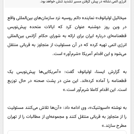
انرژی اتمی نشانه در پیش گرفتن مسیر تشدید تنش خواهد بود.
پیامک
سرگرمی
روانشناسی
فناوری
میخائیل اولیانوف» نماینده دائم روسیه نزد سازمان‌های بین‌المللی واقع
آشپزی
گوناگون
در وین روز دوشنبه عنوان کرد که ایالات متحده پیش‌نویس
قطعنامه‌ای درباره ایران برای ارائه به شورای حکام آژانس بین‌المللی
دانلود
حوادث
انرژی اتمی تهیه کرده که در آن مسئولیت از متجاوز به قربانی منتقل
محیط زیست
می‌شود و این اقدام آمریکا «شرم‌آور» است.
سلامت
فرهنگی
به گزارش ایسنا، اولیانوف گفت: «آمریکایی‌ها پیش‌نویس یک
قطعنامه را آماده کرده‌اند. این متن در پشت صحنه در حال توزیع
بین الملل
است. این اقدام کاملا شرم‌آور است.»
اجتماعی
حیات وحش
به نوشته «اسپوتنیک»، وی ادامه داد: «آن‌ها تلاش می‌کنند مسئولیت
سیاست خارجی
را از متجاوز به قربانی منتقل کنند و مجموعه‌ای از مطالبات را از تهران
مطرح سازند.»