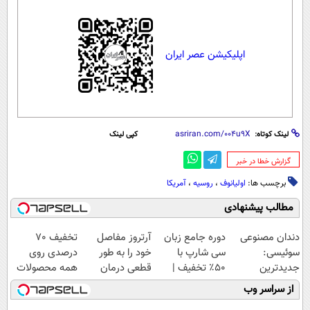
اپلیکیشن عصر ایران
لینک کوتاه:
کپی لینک
‌گزارش خطا در خبر
برچسب ها:
اولیانوف
،
روسیه
،
آمریکا
مطالب پیشنهادی
دندان مصنوعی
دوره جامع زبان
آرتروز مفاصل
تخفیف 70
سوئیسی:
سی شارپ با
خود را به طور
درصدی روی
جدیدترین
۵۰٪ تخفیف |
قطعی درمان
همه محصولات
فناوری اروپا،
یادگیری حرفه‌ای
کنید!
مونو چرم
از سراسر وب
سبک و مقاوم |
برنامه نویسی
◗پرسش‌نامه◖