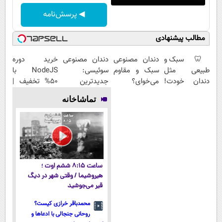
◀ پرسش‌نامه
مطالب پیشنهادی
🦷 سبک و
دندان مصنوعی
دندان مصنوعی
خرید دوره
طبیعی مثل
سبک و مقاوم
سوئیسی:
NodeJS با
دندان خودت!
می‌خوای؟
جدیدترین
۵۰% تخفیف |
نصب آسان و
پرداخت
فناوری اروپا،
یادگیری برنامه
تماشاخانه
پرداخت
اقساطی هم
سبک و مقاوم |
نویسی ارزانتر از
اقساطی 💳 📍
داریم!😍 | 📍
پرداخت قسطی
همیشه
تهران
تهران
ساعت ۸:۱۵ ششم اوت ؛
هیروشیما / وقتی شهر در دیگ
قیر می‌جوشید
محمدباقر خرازی کیست؟
روحانی جنجالی با ادعاها و