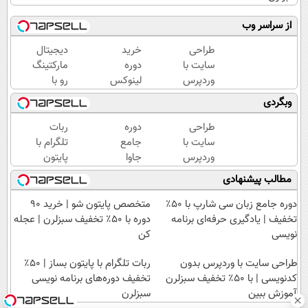
از سراسر وب
طراحی
خرید
دیجیتال
سایت با
دوره
مارکتینگ
وردپرس
لینوکس
رو با
بدون
+ 90
نصف
وبگردی
کدنویسی
دوره با
قیمت
| با ۵۰٪
50%
یاد بگیر؛
طراحی
دوره
ربات
تخفیف
تخفیف
ثبت نام
سایت با
جامع
تلگرام با
سبزلرن
|
دوره در
وردپرس
جاوا
پایتون
آموزش
آکادمی
سبزلرن
بدون
اسکریپت
بساز |
مطالب پیشنهادی
ببین
برنامه
کدنویسی
رو با ۵۰٪
۵۰٪
نویسی
| با ۵۰٪
تخفیف
تخفیف
دوره جامع زبان سی شارپ با ۵۰٪
متخصص پایتون شو | خرید 90
سبزلرن
تخفیف
بخر |
دوره‌های
تخفیف | یادگیری حرفه‌ای برنامه
دوره با ۵۰٪ تخفیف سبزلرن | عجله
سبزلرن
تخفیف
برنامه
نویسی
کن
آموزش
سبزلرن
نویسی
ببین
طراحی سایت با وردپرس بدون
شروع
سبزلرن
ربات تلگرام با پایتون بساز | ۵۰٪
کدنویسی | با ۵۰٪ تخفیف سبزلرن
شد
تخفیف دوره‌های برنامه نویسی
آموزش ببین
سبزلرن