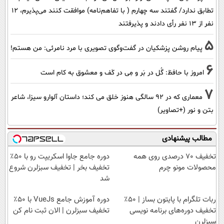
تطابق ندارد/ گفتند سه چهارم ( با تفاهم‌نامه) موافقت کنند می‌پذیرم، 12
نفر از 13 نفر رأی دادند و پذیرفتند
5
پیام روشن پزشکیان در گفت‌و‌گوی تصویری با مرد نامرئی: من هستم!
6
امروز با حافظ: گُل در بَر و مِی در کَف و معشوق به کام است
7
معماری که در 92 سالگی هنوز خلق می کند؛ داستان آلوارو سیزا، شاعر
بتن و نور (+تصاویر)
مطالب پیشنهادی
تخفیف 70 درصدی روی همه
دوره جامع جاوا اسکریپت رو با ۵۰٪
محصولات مونو چرم
تخفیف بخر | تخفیف سبزلرن شروع
شد
ربات تلگرام با پایتون بساز | ۵۰٪
دوره آموزش جامع VueJs با ۵۰٪
تخفیف دوره‌های برنامه نویسی
تخفیف سبزلرن | الان ثبت نام کن
سبزلرن