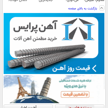
مقاوم، طبیعی!
می‌خوای؟
جدیدترین
دندان خودت!
ویزیت
پرداخت اقساطی
فناوری اروپا،
نصب آسان و
بازگشت به بالای صفحه
رایگان+پرداخت
هم داریم!😍 |
سبک و مقاوم |
پرداخت اقساطی
اقساطی😍
📍تهران
پرداخت قسطی
💳 📍 تهران
پربیننده های روز
آخرین اخبار