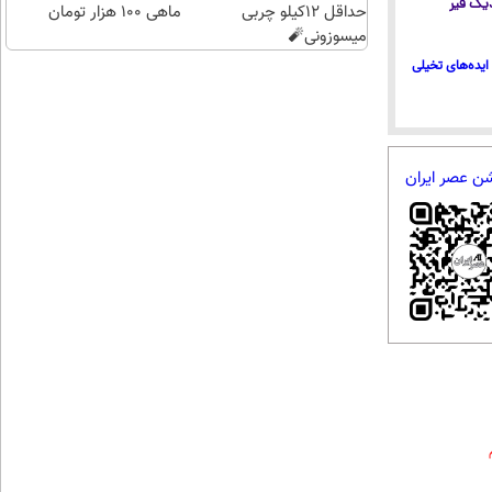
 دیگ قیر
حداقل 12کیلو چربی
کن
ماهی 100 هزار تومان
میسوزونی🧨
ایده‌های تخیلی
شن عصر ایران