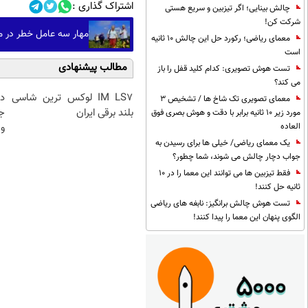
اشتراک گذاری :
چالش بینایی؛ اگر تیزبین و سریع هستی
شرکت کن!
مهار سه عامل خطر در میانسالی می‌ت
معمای ریاضی؛ رکورد حل این چالش 10 ثانیه
است
مطالب پیشنهادی
تست هوش تصویری: کدام کلید قفل را باز
می کند؟
IM LS7 لوکس ترین شاسی
د
معمای تصویری تک شاخ ها / تشخیص 3
بلند برقی ایران
ج
مورد زیر 10 ثانیه برابر با دقت و هوش بصری فوق
و 
العاده
یک معمای ریاضی/ خیلی ها برای رسیدن به
جواب دچار چالش می شوند، شما چطور؟
فقط تیزبین ها می توانند این معما را در 10
ثانیه حل کنند!
تست هوش چالش برانگیز: نابغه های ریاضی
الگوی پنهان این معما را پیدا کنند!