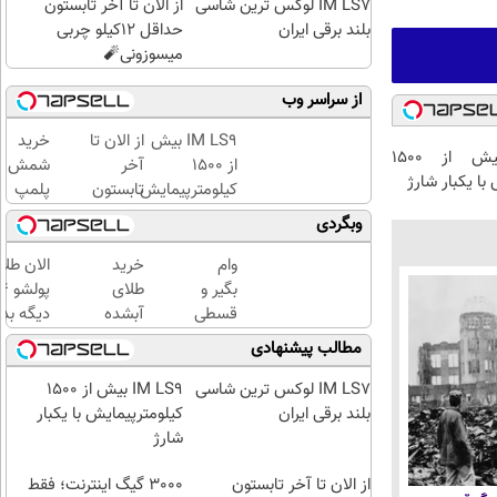
IM LS7 لوکس ترین شاسی
از الان تا آخر تابستون
بلند برقی ایران
حداقل 12کیلو چربی
میسوزونی🧨
از سراسر وب
IM LS9 بیش
از الان تا
خرید
IM LS9 بیش از 1500
از 1500
آخر
شمش
با یکبار شارژ
کیلومترپیمایش
تابستون
پلمپ
با یکبار شارژ
حداقل
طلاسی،
وبگردی
12کیلو
از ۰.۵
چربی
گرم تا
وام
خرید
الان طلا
میسوزونی
۱۰ گرم
بگیر و
طلای
🧨
قسطی
آبشده
دیگه بده
طلا
حتی با
سرمایه‌گ
مطالب پیشنهادی
بخر!
۱۰۰هزارتومان
طلا با ا
چی از
بی‌بهره
IM LS7 لوکس ترین شاسی
IM LS9 بیش از 1500
این
بلند برقی ایران
کیلومترپیمایش با یکبار
بهتر!!
شارژ
سریع
از الان تا آخر تابستون
احراز
3000 گیگ اینترنت؛ فقط