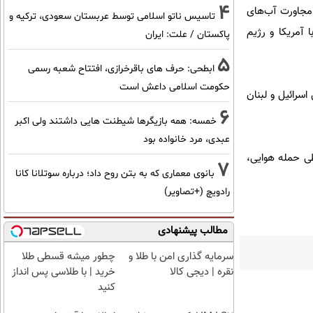
4
 در مجاورت آب‌های
تاسیس ناتو اسلامی توسط عربستان سعودی، ترکیه و
 آمریکا و رژیم
پاکستان / علت: ایران
5
ابطحی: حرف های باقرخرازی، افتتاح شعبه رسمی
حکومت اسلامی داعش است
سرائیل و لبنان
6
خمسه: همه بازیگرها شیطنت هایی داشتند ولی اکبر
عبدی، مرد خانواده بود
ر اعلام کرد که ارتش رژیم صهیونیستی از ۱۷ آوریل سال جاری تاکنون ۳۴۹۱ بار طی حمله هوایی،
7
بانوی معماری که به بتن روح داد؛ درباره سوتلانا کانا
رادویچ (+تصاویر)
مطالب پیشنهادی
سرمایه گذاری امن با طلا و
چطور میشه قسطی طلا
نقره | دیجی کالا
خرید | با طلاسی پس انداز
کنید