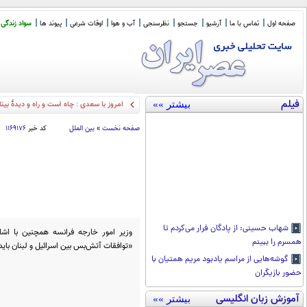
صفحه اول
تماس با ما
آرشیو
جستجو
نظرسنجی
آب و هوا
اوقات شرعی
پیوند ها
سواد زندگی
فیلم
بیشتر »»
امروز با سعدی : چاه است و راه و دیدهٔ بینا
صفحه نخست
»
بین الملل
کد خبر
۱۱۶۹۱۷۶
شهاب حسینی: از پادگان فرار می‌کردم تا
وزیر امور خارجه فرانسه همچنین با اشا
همسرم را ببینم
«توافقات آتش‌بس بین اسرائیل و لبنان باید
گوشه‌هایی از مراسم یادبود مریم همتیان با
حضور بازیگران
آموزش زبان انگلیسی
بیشتر »»