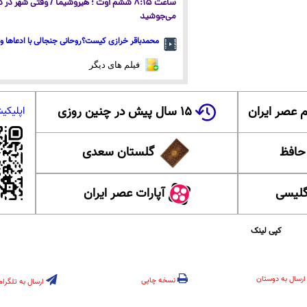
ساعت ۸:۱۵ ششم اوت ؛ هیروشیما / وقتی شهر در
می‌جوشید
محمدباقر خرازی کیست؟روحانی جنجالی با ادعاها و 
فیلم های دیگر
 عصر ایران
۱۵ سال پیش در چنین روزی
اپلیکی
 حافظ
گلستان سعدی
گلیسی
آپارات عصر ایران
کپی لینک
ارسال به دوستان
نسخه چاپی
ارسال به تلگرام