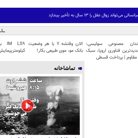
واند زوال عقل را ۱۳ سال به تأخیر بیندازد
ندان مصنوعی سوئیسی:
الان وقتشه‼️ با هر وضعیت
دیدترین فناوری اروپا، سبک
بانک مو، موی طبیعی بکار!
کیلومترپیمایش 
مقاوم | پرداخت قسطی
تماشاخانه