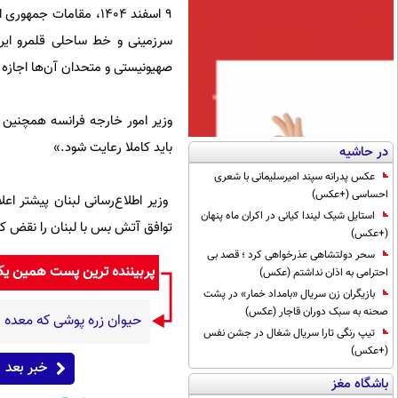
۹ اسفند ۱۴۰۴، مقامات 
سرزمینی و خط ساحلی قلمرو ایرا
صهیونیستی و متحدان آن‌ها اجازه 
وزیر امور خارجه فرانسه همچنین ب
باید کاملا رعایت شود.»
در حاشیه
عکس پدرانه سپند امیرسلیمانی با شعری
احساسی (+عکس)
استایل شیک لیندا کیانی در اکران ماه پنهان
توافق آتش بس با لبنان را نقض ک
(+عکس)
سحر دولتشاهی عذرخواهی کرد ؛ قصد بی
پربیننده ترین پست همین ی
احترامی به اذان نداشتم (عکس)
بازیگران زن سریال «بامداد خمار» در پشت
صحنه به سبک دوران قاجار (عکس)
حیوان زره پوشی که معده 
تیپ رنگی تارا سریال شغال در جشن نفس
(+عکس)
خبر بعد
باشگاه مغز