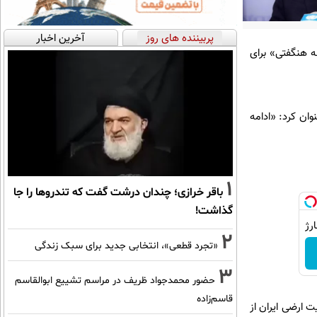
پربیننده های روز
آخرین اخبار
ه هنگفتی» برای
وان کرد: «ادامه
1
باقر خرازی؛ چندان درشت گفت که تندروها را جا
گذاشت!
2
«تجرد قطعی»، انتخابی جدید برای سبک زندگی
3
حضور محمدجواد ظریف در مراسم تشییع ابوالقاسم
قاسم‌زاده
ت ارضی ایران از