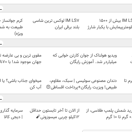
IM LS9 بیش از 1500
IM LS7 لوکس ترین شاسی
کرم جوانساز 
ومترپیمایش با یکبار شارژ
بلند برقی ایران
طبیعت به شما
ویژه)
ویدیو هولناک از جوان کارتن خوابی که
مقوی ترین و بی عارضه ت
میلیاردر شد. آموزش رایگان
جهان موجود شد! با 70% پروتئین😎
لمپ طلاسی، از ۰.۵ گرم تا
دندان مصنوعی سوئیسی | سبک، مقاوم،
میخوای جذاب باشی؟ یا ا
طبیعی! ویزیت رایگان+پرداخت اقساطی😍
آب کن
ید شمش پلمپ طلاسی، از
از الان تا آخر تابستون حداقل
سرمایه گذاری ا
 ۱۰ گرم
12کیلو چربی میسوزونی🧨
| دیجی کالا