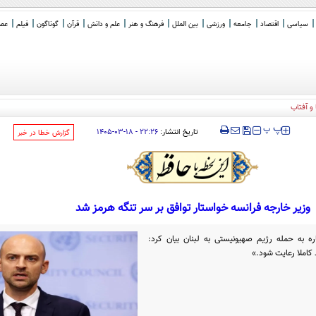
سیاسی
اقتصاد
جامعه
ورزشی
بین الملل
فرهنگ و هنر
علم و دانش
قرآن
گوناگون
فیلم
عصر 
 و آفتاب
‍‍‍ پ
پ
تاریخ انتشار:
۲۲:۲۶ - ۱۸-۰۳-۱۴۰۵
‌گزارش خطا در خبر
وزیر خارجه فرانسه خواستار توافق بر سر تنگه هرمز شد
ره به حمله رژیم صهیونیستی به لبنان بیان کرد:
 کاملا رعایت شود.»