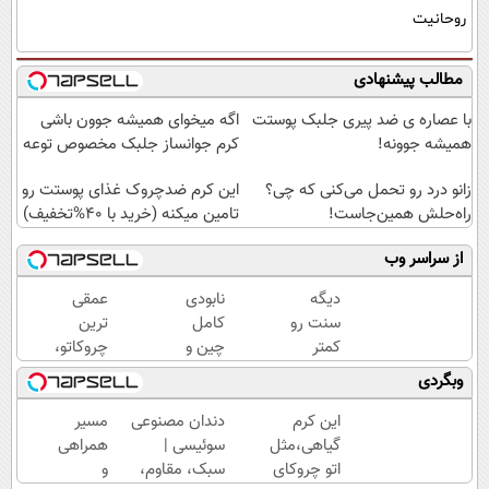
روحانیت
مطالب پیشنهادی
با عصاره ی ضد پیری جلبک پوستت
اگه میخوای همیشه جوون باشی
همیشه جوونه!
کرم جوانساز جلبک مخصوص توعه
زانو درد رو تحمل می‌کنی که چی؟
این کرم ضدچروک غذای پوستت رو
راه‌حلش همین‌جاست!
تامین میکنه (خرید با 40%تخفیف)
از سراسر وب
دیگه
نابودی
عمقی
سنت رو
کامل
ترین
کمتر
چین و
چروکاتو،
حدس
چروک
با این
وبگردی
میزنن😉
با کرم
کرم
کرم
آلمانی۴۰٪تخفیف
جوانساز،
این کرم
دندان مصنوعی
مسیر
ضدچروک
صاف
گیاهی،مثل
سوئیسی |
همراهی
گیاهی👈🏻
کن!
اتو چروکای
سبک، مقاوم،
و