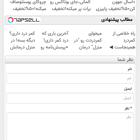
10سال جوون
آلمانی،جای بوتاکس رو
چروکای پوستتوصاف
کن50%تخفیف پاییزی
برات پر میکنه!تخفیف
میکنه!50%تخفیف
تا امشب
مطالب پیشنهادی
‌راه خلاصی از
میخوای
آخرین باری که
کمر درد داری؟
کمردرد
کمردردت رو "در
درد کمر داری!
دیگه بسه! در
همینجاست ◀
منزل" درمان
◗پرسش‌نامه رو
منزل درمانش
فقط کافیه فرم
کنی؟ (◂فیلم +
پر کن◖
کن
نظر شما
رو پر کنی!
◂پرسش‌نامه)
(◀پرسش‌نامه)
نام
ایمیل
* نظر