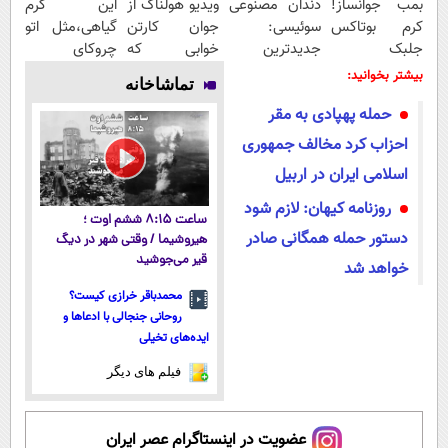
بمب جوانساز!
دندان مصنوعی
ویدیو هولناک از
این کرم
کرم بوتاکس
سوئیسی:
جوان کارتن
گیاهی،مثل اتو
جلبک
جدیدترین
خوابی که
چروکای
اسپیرولینا50%تخفیف
فناوری اروپا،
میلیاردر شد.
پوستتوصاف
بیشتر بخوانید:
تماشاخانه
سبک و مقاوم |
آموزش رایگان
میکنه!50%تخفیف
حمله پهپادی به مقر
پرداخت قسطی
احزاب کرد مخالف جمهوری
اسلامی ایران در اربیل
روزنامه کیهان: لازم شود
ساعت ۸:۱۵ ششم اوت ؛
دستور حمله همگانی صادر
هیروشیما / وقتی شهر در دیگ
قیر می‌جوشید
خواهد شد
محمدباقر خرازی کیست؟
روحانی جنجالی با ادعاها و
ایده‌های تخیلی
فیلم های دیگر
عضویت در اینستاگرام عصر ایران