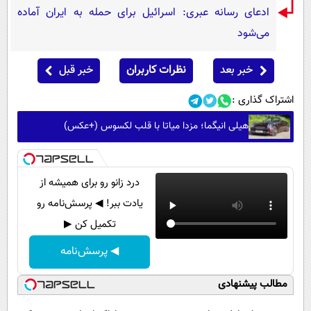
ادعای رسانه عبری: اسرائیل برای حمله به ایران آماده
می‌شود
خبر بعد
نظرات کاربران
خبر قبل
اشتراک گذاری :
هیلی انیگما؛ مزدا میاتا با قلب لکسوس (+عکس)
درد زانو رو برای همیشه از
یادت ببر! ◀ پرسش‌نامه رو
تکمیل کن ▶
◀ پرسش‌نامه
مطالب پیشنهادی