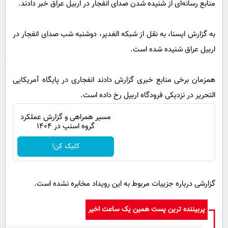
منابع رسانه‌ای از شنیده شدن صدای انفجار در اربیل عراق خبر دادند.
پیامک
سرگرمی
روانشناسی
فناوری
به گزارش ایسنا، به نقل از شبکه الغدیر، دوشنبه شب صدای انفجار در
آشپزی
گوناگون
اربیل عراق شنیده شده است.
دانلود
حوادث
همزمان برخی منابع خبری گزارش دادند انفجاری در پایگاه آمریکایی
محیط زیست
التحریر در نزدیکی فرودگاه اربیل رخ داده است.
سلامت
مسیر همراهی و گزارش عملکرد
فرهنگی
گروه اسنپ در ۱۴۰۴
بین الملل
کلیک کن!
اجتماعی
حیات وحش
گزارشی درباره جزییات مربوط به این رویداد مخابره نشده است.
سیاست خارجی
پربیننده ترین پست همین یک ساعت اخیر