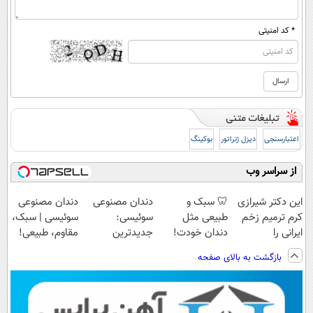
* کد امنیتی
اعتبارسنجی
دیزل ژنراتور
بوکینگ
از سراسر وب
این دکتر شیرازی
🦷 سبک و
دندان مصنوعی
دندان مصنوعی
کرم ترمیم زخم
طبیعی مثل
سوئیسی:
سوئیسی | سبک،
ایرانی را
دندان خودت!
جدیدترین
مقاوم، طبیعی!
ساخت!!!
نصب آسان و
فناوری اروپا،
ویزیت
بازگشت به بالای صفحه
پرداخت اقساطی
سبک و مقاوم |
رایگان+پرداخت
💳 📍 تهران
پرداخت قسطی
اقساطی😍