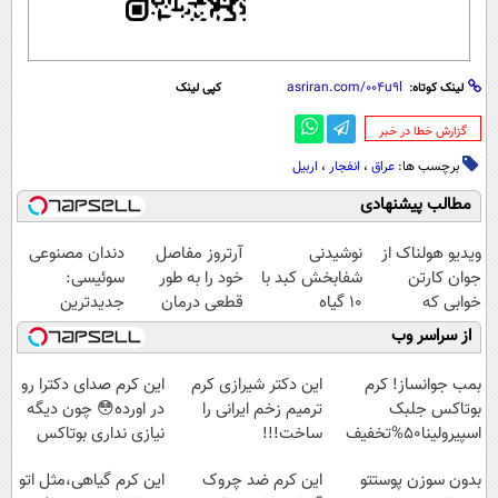
لینک کوتاه:
کپی لینک
‌گزارش خطا در خبر
برچسب ها:
عراق
،
انفجار
،
اربیل
مطالب پیشنهادی
ویدیو هولناک از
نوشیدنی
آرتروز مفاصل
دندان مصنوعی
جوان کارتن
شفابخش کبد با
خود را به طور
سوئیسی:
خوابی که
10 گیاه
قطعی درمان
جدیدترین
میلیاردر شد.
موثر(تخفیف تا
کنید!
فناوری اروپا،
از سراسر وب
آموزش رایگان
امشب)
◗پرسش‌نامه◖
سبک و مقاوم |
پرداخت قسطی
بمب جوانساز! کرم
این دکتر شیرازی کرم
این کرم صدای دکترا رو
بوتاکس جلبک
ترمیم زخم ایرانی را
در اورده😳 چون دیگه
اسپیرولینا50%تخفیف
ساخت!!!
نیازی نداری بوتاکس
کنی!!!
بدون سوزن پوستتو
این کرم ضد چروک
این کرم گیاهی،مثل اتو