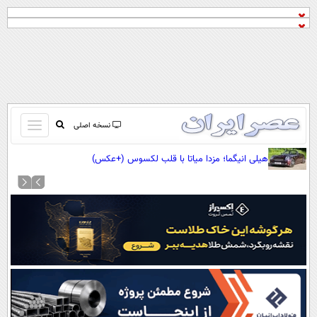
باز
نسخه اصلی
و
صفحه اول
هیلی انیگما؛ مزدا میاتا با قلب لکسوس (+عکس)
بسته
تماس با ما
کردن
آرشیو
منو
جستجو
نظرسنجی
آب و هوا
اوقات شرعی
پیوند ها
سواد زندگی