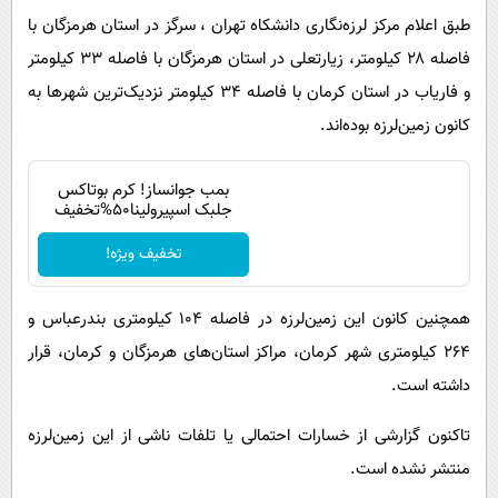
پیامک
سرگرمی
طبق اعلام مرکز لرزه‌نگاری دانشکاه تهران ، سرگز در استان هرمزگان با
روانشناسی
فناوری
فاصله ۲۸ کیلومتر، زیارتعلی در استان هرمزگان با فاصله ۳۳ کیلومتر
و فاریاب در استان کرمان با فاصله ۳۴ کیلومتر نزدیک‌ترین شهرها به
آشپزی
گوناگون
کانون زمین‌لرزه بوده‌اند.
دانلود
حوادث
محیط زیست
بمب جوانساز! کرم بوتاکس
جلبک اسپیرولینا50%تخفیف
سلامت
تخفیف ویژه!
فرهنگی
بین الملل
همچنین کانون این زمین‌لرزه در فاصله ۱۰۴ کیلومتری بندرعباس و
اجتماعی
۲۶۴ کیلومتری شهر کرمان، مراکز استان‌های هرمزگان و کرمان، قرار
حیات وحش
داشته است.
سیاست خارجی
تاکنون گزارشی از خسارات احتمالی یا تلفات ناشی از این زمین‌لرزه
منتشر نشده است.