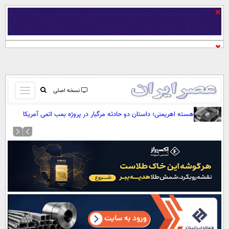
باز
نسخه اصلی
و
صفحه اول
هسته اهریمنی؛ داستان دو حادثه مرگبار در پروژه بمب اتمی آمریکا
بسته
تماس با ما
کردن
آرشیو
منو
جستجو
نظرسنجی
آب و هوا
اوقات شرعی
پیوند ها
سواد زندگی