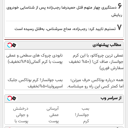
6
دستگیری چهار متهم قتل حمیدرضا رجب‌زاده پس از شناسایی خودروی
ربایش
7
تسنیم تایید کرد: رجب‌زاده، مداح سرشناس، به‌قتل رسیده است
مطالب پیشنهادی
عمقی ترین چروکاتو، با این کرم
نابودی چروک های سطحی و عمقی
جوانساز، صاف کن! (50% تخفیف
پوست با کرم آلمانی(45%تخفیف)
سفارش فوری)
همه درباره بوتاکس حرف میزنن؛
بمب جوانساز! کرم بوتاکس جلبک
اما کمتر کسی این راه رو میشناسه.
اسپیرولینا50%تخفیف
از سراسر وب
بمب
آبرسانی
درخشش
جوانساز!
عمقی
و جوانی
کرم
پوست
پوست با
بوتاکس
در
جلبک