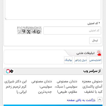
* کد امنیتی
اعتبارسنجی
دیزل ژنراتور
بوکینگ
از سراسر وب
دمنوش معجزه
دندان مصنوعی
دندان مصنوعی
این دکتر شیرازی
آسای پاکسازی
سوئیسی | سبک،
سوئیسی:
کرم ترمیم زخم
کبد با تخفیف
مقاوم، طبیعی!
جدیدترین
ایرانی را
ویژه
ویزیت
فناوری اروپا،
ساخت!!!
بازگشت به بالای صفحه
رایگان+پرداخت
سبک و مقاوم |