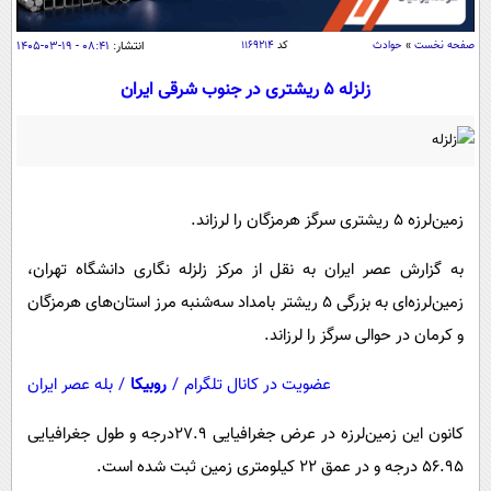
سیاسی
اقتصاد
صفحه نخست
»
حوادث
کد
۱۱۶۹۲۱۴
انتشار:
۰۸:۴۱ - ۱۹-۰۳-۱۴۰۵
جامعه
اقتصادی
زلزله 5 ریشتری در جنوب شرقی ایران
ورزشی
اجتماعی
خودرو
بین الملل
حوادث
فرهنگ و هنر
سیاست خارجی
سلامت
زمین‌لرزه ۵ ریشتری سرگز هرمزگان را لرزاند.
علم و دانش
یک برش دانایی
به گزارش عصر ایران به نقل از مرکز زلزله نگاری دانشگاه تهران،
قرآن
فناوری و It
محیط زیست
زمین‌لرزه‌ای به بزرگی ۵ ریشتر بامداد سه‌شنبه مرز استان‌های هرمزگان
گوناگون
علمی
سفر و تفریح
و کرمان در حوالی سرگز را لرزاند.
فیلم
سرگرمی
اخبار کریپتو
عصر ایران 2
اقتصاد
عضویت در کانال تلگرام
/
روبیکا
/
بله عصر ایران
باشگاه مغز
آموزش زبان
خواندنی ها و دیدنی ها
ورزش
مجله تصویری سلاح
کانون این زمین‌لرزه در عرض جغرافیایی ۲۷.۹درجه و طول جغرافیایی
داستان کوتاه
سیاست
۵۶.۹۵ درجه و در عمق ۲۲ کیلومتری زمین ثبت شده است.