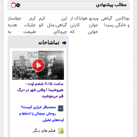
مطالب پیشنهادی
بوتاکس گیاهی
ویدیو هولناک از
این کرم
کرم جوانساز
و خانگی رسید!
جوان کارتن
گیاهی،مثل اتو
جلبک، هدیه
خوابی که
چروکای
طبیعت به
میلیاردر شد.
پوستتوصاف
شما(خرید با
تماشاخانه
آموزش رایگان
میکنه!50%تخفیف
تخفیف ویژه)
ساعت ۸:۱۵ ششم اوت ؛
هیروشیما / وقتی شهر در دیگ
قیر می‌جوشید
محمدباقر خرازی کیست؟
روحانی جنجالی با ادعاها و
ایده‌های تخیلی
فیلم های دیگر