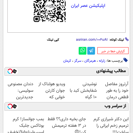
اپلیکیشن عصر ایران
لینک کوتاه:
کپی لینک
‌گزارش خطا در خبر
برچسب ها:
زلزله
،
هرمزگان
،
سرگز
،
کرمان
مطالب پیشنهادی
آرتروز مفاصل
نوشیدنی
ویدیو هولناک از
دندان مصنوعی
خود را به طور
شفابخش کبد با
جوان کارتن
سوئیسی:
قطعی درمان
10 گیاه
خوابی که
جدیدترین
کنید!
موثر(تخفیف تا
میلیاردر شد.
فناوری اروپا،
از سراسر وب
◗پرسش‌نامه◖
امشب)
آموزش رایگان
سبک و مقاوم |
پرداخت قسطی
این دکتر شیرازی کرم
جای بخیه داری؟؟ فقط
بمب جوانساز! کرم
ترمیم زخم ایرانی را
در 3 هفته ترمیمش
بوتاکس جلبک
ساخت!!!
کن!😍
اسپیرولینا50%تخفیف