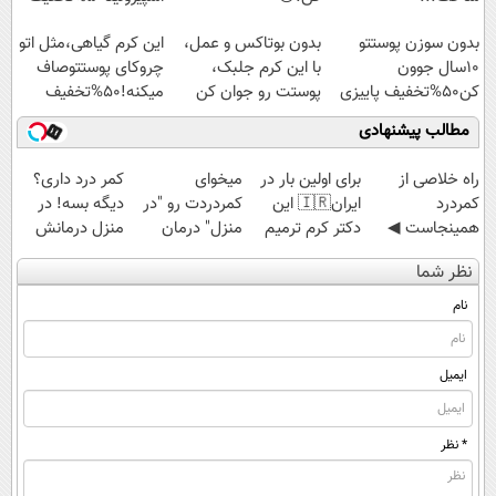
بدون سوزن پوستتو
بدون بوتاکس و عمل،
این کرم گیاهی،مثل اتو
10سال جوون
با این کرم جلبک،
چروکای پوستتوصاف
کن50%تخفیف پاییزی
پوستت رو جوان کن
میکنه!50%تخفیف
مطالب پیشنهادی
‌راه خلاصی از
برای اولین بار در
میخوای
کمر درد داری؟
کمردرد
ایران🇮🇷 این
کمردردت رو "در
دیگه بسه! در
همینجاست ◀
دکتر کرم ترمیم
منزل" درمان
منزل درمانش
فقط کافیه فرم
کننده 23 روزه
کنی؟ (◂فیلم +
کن
نظر شما
رو پر کنی!
ساخت!
◂پرسش‌نامه)
(◀پرسش‌نامه)
نام
ایمیل
* نظر