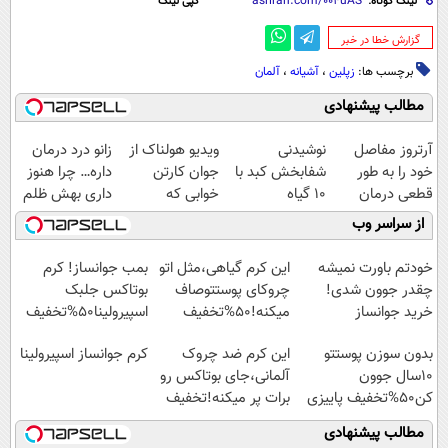
لینک کوتاه:
کپی لینک
‌گزارش خطا در خبر
برچسب ها:
زپلین
،
آشیانه
،
آلمان
مطالب پیشنهادی
آرتروز مفاصل
نوشیدنی
ویدیو هولناک از
زانو درد درمان
خود را به طور
شفابخش کبد با
جوان کارتن
داره… چرا هنوز
قطعی درمان
10 گیاه
خوابی که
داری بهش ظلم
کنید!
موثر(تخفیف تا
میلیاردر شد.
می‌کنی؟
از سراسر وب
◗پرسش‌نامه◖
امشب)
آموزش رایگان
خودتم باورت نمیشه
این کرم گیاهی،مثل اتو
بمب جوانساز! کرم
چقدر جوون شدی!
چروکای پوستتوصاف
بوتاکس جلبک
خرید جوانساز
میکنه!50%تخفیف
اسپیرولینا50%تخفیف
اسپیرولینا با تخفیف
بدون سوزن پوستتو
این کرم ضد چروک
کرم جوانساز اسپیرولینا
ویژه
10سال جوون
آلمانی،جای بوتاکس رو
کن50%تخفیف پاییزی
برات پر میکنه!تخفیف
تا امشب
مطالب پیشنهادی