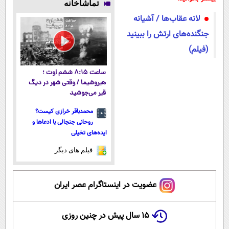
تماشاخانه
میکنه!50%تخفیف
نزدیک‌تر به
داروخانه و پک
داروخانه های
لانه عقاب‌ها / آشیانه
شروع کاهش
یخ!
نزدیکت!
وزن
جنگنده‌های ارتش را ببینید
(فیلم)
ساعت ۸:۱۵ ششم اوت ؛
هیروشیما / وقتی شهر در دیگ
قیر می‌جوشید
محمدباقر خرازی کیست؟
روحانی جنجالی با ادعاها و
ایده‌های تخیلی
فیلم های دیگر
عضویت در اینستاگرام عصر ایران
۱۵ سال پیش در چنین روزی