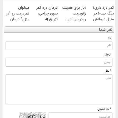
کمر درد داری؟
1بار برای همیشه
درمان درد کمر
میخوای
دیگه بسه! در
زانودردت
بدون جراحی،
کمردردت رو "در
منزل درمانش
رودرمان کن!
تزریق ◀
منزل" درمان
کن
(تکنولوژی آلمان)
پرسش‌نامه رو پر
کنی؟ (◂فیلم +
نظر شما
(◀پرسش‌نامه)
◂پرسشنامه▸
کن ▶
◂پرسش‌نامه)
نام
ایمیل
* نظر
* کد امنیتی