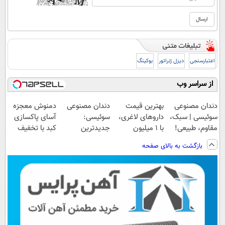
اعتبارسنجی
دیزل ژنراتور
بوکینگ
از سراسر وب
دندان مصنوعی
بهترین قیمت
دندان مصنوعی
دمنوش معجزه
سوئیسی | سبک،
داروهای لاغری،
سوئیسی:
آسای پاکسازی
مقاوم، طبیعی!
با ۱ میلیون
جدیدترین
کبد با تخفیف
ویزیت
تخفیف و ارسال
فناوری اروپا،
ویژه
بازگشت به بالای صفحه
رایگان+پرداخت
از داروخانه‌
سبک و مقاوم |
اقساطی😍
پرداخت قسطی