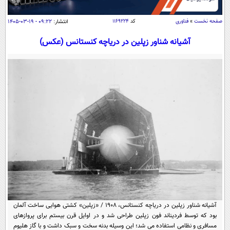
سیاسی
اقتصاد
صفحه نخست
»
فناوری
کد
۱۱۶۹۲۲۴
انتشار:
۰۹:۲۲ - ۱۹-۰۳-۱۴۰۵
جامعه
اقتصادی
آشیانه شناور زپلین در دریاچه کنستانس (عکس)
ورزشی
اجتماعی
خودرو
بین الملل
حوادث
فرهنگ و هنر
سیاست خارجی
سلامت
علم و دانش
یک برش دانایی
قرآن
فناوری و It
محیط زیست
گوناگون
علمی
سفر و تفریح
فیلم
سرگرمی
اخبار کریپتو
عصر ایران 2
اقتصاد
باشگاه مغز
آموزش زبان
خواندنی ها و دیدنی ها
ورزش
مجله تصویری سلاح
آشیانه شناور زپلین در دریاچه کنستانس، 1908 / «زپلین» کشتی هوایی ساخت آلمان
داستان کوتاه
بود که توسط فردیناند فون زپلین طراحی شد و در اوایل قرن بیستم برای پروازهای
سیاست
مسافری و نظامی استفاده می شد؛ این وسیله بدنه سخت و سبک داشت و با گاز هلیوم