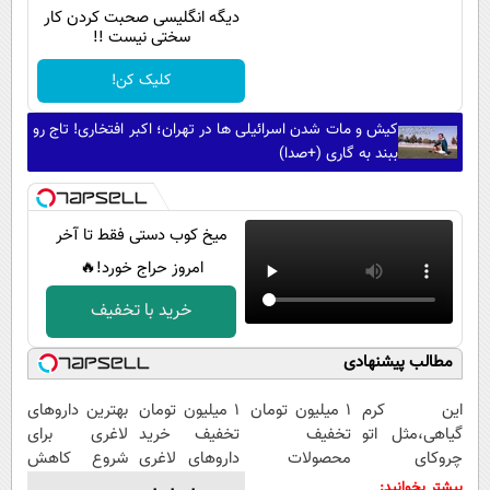
دیگه انگلیسی صحبت کردن کار
سختی نیست !!
کلیک کن!
کیش و مات شدن اسرائیلی ها در تهران؛ اکبر افتخاری! تاج رو
ببند به گاری (+صدا)
میخ کوب دستی فقط تا آخر
امروز حراج خورد!🔥
خرید با تخفیف
مطالب پیشنهادی
این کرم
۱ میلیون تومان
1 میلیون تومان
بهترین داروهای
گیاهی،مثل اتو
تخفیف
تخفیف خرید
لاغری برای
چروکای
محصولات
داروهای لاغری
شروع کاهش
پوستتوصاف
لاغری؛ یک قدم
با ارسال از
وزن، ارسال از
بیشتر بخوانید: