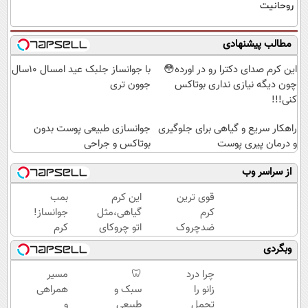
روحانیت
مطالب پیشنهادی
این کرم صدای دکترا رو در اورده😳
با جوانساز جلبک عید امسال ۱۰سال
چون دیگه نیازی نداری بوتاکس
جوون تری
کنی!!!
راهکار سریع و گیاهی برای جلوگیری
جوانسازی طبیعی پوست بدون
و درمان پیری پوست
بوتاکس و جراحی
از سراسر وب
قوی ترین
این کرم
بمب
کرم
گیاهی،مثل
جوانساز!
ضدچروک
اتو چروکای
کرم
گیاهی!
پوستتوصاف
بوتاکس
وبگردی
تحت
میکنه!50%تخفیف
جلبک
لیسانس
اسپیرولینا50%تخفیف
چرا درد
🦷
مسیر
آلمان
زانو را
سبک و
همراهی
(40%تخفیف
تحمل
طبیعی
و