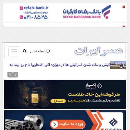
باز
نسخه اصلی
و
صفحه اول
کیش و مات شدن اسرائیلی ها در تهران؛ اکبر افتخاری! تاج رو ببند به
بسته
گاری (+صدا)
تماس با ما
کردن
آرشیو
منو
جستجو
نظرسنجی
آب و هوا
اوقات شرعی
پیوند ها
سواد زندگی