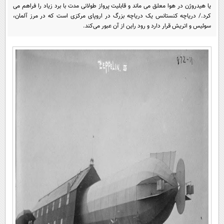
پیامک
سرگرمی
یا هیدروژن در هوا معلق می ماند و قابلیت پرواز طولانی مدت با برد زیاد را فراهم می
کرد./ دریاچه کنستانس یک دریاچه بزرگ در اروپای مرکزی است که در مرز آلمان،
روانشناسی
فناوری
سوئیس و اتریش قرار دارد و رود راین از آن عبور می‌کند.
آشپزی
گوناگون
دانلود
حوادث
محیط زیست
سلامت
فرهنگی
بین الملل
اجتماعی
حیات وحش
سیاست خارجی