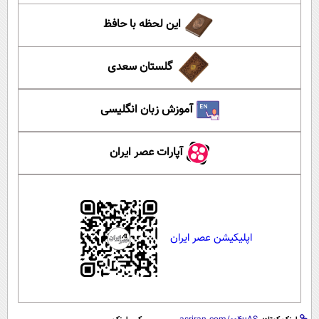
این لحظه با حافظ
گلستان سعدی
آموزش زبان انگلیسی
آپارات عصر ایران
اپلیکیشن عصر ایران