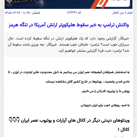
سیاسی
اقتصاد
فیلم
»
بین الملل
کد
۱۱۶۹۲۴۷
انتشار:
۱۰:۲۸ - ۱۹-۰۳-۱۴۰۵
جامعه
اقتصادی
واکنش ترامپ به خبر سقوط هلیکوپتر ارتش آمریکا در تنگه هرمز
ورزشی
اجتماعی
خودرو
خبرنگار: گزارشی وجود دارد که یک هلیکوپتر ارتش در تنگه سقوط کرده است. حال
بین الملل
سربازان خوب است؟ ترامپ: خلبانان خوب هستند. خبرنگار: چه چیزی باعث سقوط آن
حوادث
شد؟ ترامپ: خب، فردا گزارشی منتشر خواهیم کرد.
فرهنگ و هنر
سیاست خارجی
سلامت
علم و دانش
یک برش دانایی
به استحضار همراهان فرهیخته عصر ایران می رسانیم به دلیل محدودیت های اینترنت در ایران ، تا
قرآن
فناوری و It
محیط زیست
عادی شدن وضعیت ، ویدئوها در خارج کشور قابل مشاهده نیستند.
گوناگون
علمی
سفر و تفریح
پوزش ما را بپذیرید؛ قدرتان را می دانیم.
فیلم
سرگرمی
اخبار کریپتو
به امید روزهای خوب برای ایران عزیزمان.
عصر ایران 2
اقتصاد
باشگاه مغز
آموزش زبان
خواندنی ها و دیدنی ها
ورزش
مجله تصویری سلاح
ویدئوهای دیدنی دیگر در کانال های آپارات و یوتیوب عصر ایران 👇👇👇
داستان کوتاه
سیاست
کانال 1