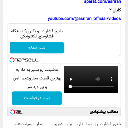
aparat.com/asriran
پیامک
سرگرمی
کانال 2
روانشناسی
فناوری
youtube.com/@asriran_official/videos
آشپزی
گوناگون
بلدی فشارت رو بگیری؟ دستگاه
دانلود
حوادث
فشارسنج الکترونیکی
محیط زیست
ثبت شماره
سلامت
فرهنگی
ماشینت رو بسپر به ما، به
بین الملل
بهترین قیمت میفروشیم! امن
و بی درد سر
اجتماعی
ثبت درخواست
حیات وحش
سیاست خارجی
مطالب پیشنهادی
بلدی فشارت رو
تیبا داری برای
دوربین مدار
ایمپلنت‌های