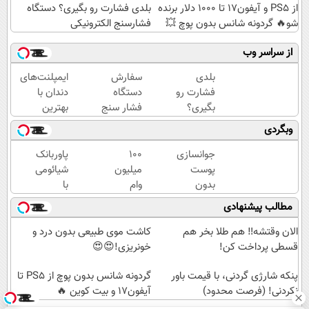
از PS5 و آیفون17 تا 1000 دلار برنده
بلدی فشارت رو بگیری؟ دستگاه
شو🔥 گردونه شانس بدون پوچ 💥
فشارسنج الکترونیکی
از سراسر وب
بلدی
سفارش
ایمپلنت‌های
فشارت رو
دستگاه
دندان با
بگیری؟
فشار سنج
بهترین
دستگاه
الکترونیکی
فناوری و
وبگردی
فشارسنج
| نصف
مشاوره
الکترونیکی
قیمت
رایگان
جوانسازی
100
پاوربانک
بازار
پوست
میلیون
شیائومی
بدون
وام
با
جراحی با
فوری
قابلیت
مطالب پیشنهادی
بهترین
فست
قیمت و
شارژ در
الان وقتشه‼️ هم طلا بخر هم
کاشت موی طبیعی بدون درد و
اقساط
زمان
قسطی پرداخت کن!
خونریزی!😍😍
عالی 🟢
های بی
پنکه شارژی گردنی، با قیمت باور
برقی⚡
گردونه شانس بدون پوچ از PS5 تا
نکردنی! (فرصت محدود)
آیفون17 و بیت کوین 🔥