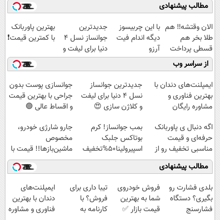
مطالب پیشنهادی
الان وقتشه‼️ هم
با این چربیسوز
جدیدترین
بهترین پاوربانک
طلا بخر هم
دیگه اندام فیت
جوانساز نسل 4
با کمترین قیمت❗
قسطی پرداخت
آرزو
دنیا برای لیفت و
کن!
نیست(تخفیف تا
کلاژن سازی 😍
از سراسر وب
امشب)
مشاوره رایگانه
ایمپلنت‌های دندان با
جدیدترین جوانساز
جوانسازی پوست بدون
بهترین فناوری و
نسل 4 دنیا برای لیفت
جراحی با بهترین قیمت
مشاوره رایگان
و کلاژن سازی 😍
و اقساط عالی 🟢
مشاوره رایگانه
اگه دنبال ی پاوربانک
بمب جوانساز! کرم
جارو شارژی خودرو،
حرفه‌ای و قیمت
بوتاکس جلبک
مخصوص
مناسبی تخفیف رو از
اسپیرولینا50%تخفیف
ماشین‌باز‌ها!! قیمت با
دست نده👌🏻
تخفیف: فقط
مطالب پیشنهادی
1,499,000
بلدی فشارت رو
فروش خودروی
تیبا داری برای
ایمپلنت‌های
بگیری؟ دستگاه
شما به بهترین
فروش؟ با
دندان با بهترین
فشارسنج
قیمت بازار ✅
کارنامه به
فناوری و مشاوره