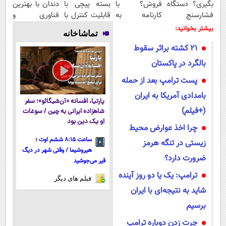
بگیری؟ دستگاه
فروش؟ با
بسته پیچی با
دندان با بهترین
فشارسنج
کارنامه به
قابلیت کنترل با
فناوری و
الکترونیکی
بهترین قیمت
موبایل
مشاوره رایگان
بیشتر بخوانید:
تماشاخانه
بفروش!
۲۱ کشته براثر سقوط
بالگرد در پاکستان
پست ترامپ بعد از حمله
بامدادی آمریکا به ایران
پارتیا، افسانه «آن‌شیگائو»؛ سفر
(+فیلم)
شاهزاده ایرانی به چین / سوغات
او یک دین بود
چرا اخذ عوارض محیط
ساعت ۸:۱۵ ششم اوت ؛
زیستی در تنگه هرمز
هیروشیما / وقتی شهر در دیگ
ضرورت دارد؟
قیر می‌جوشید
ترامپ: یک یا دو روز آینده
فیلم های دیگر
شاید به نتیجه‌ای با ایران
برسیم
چرت زدن دوباره ترامپ