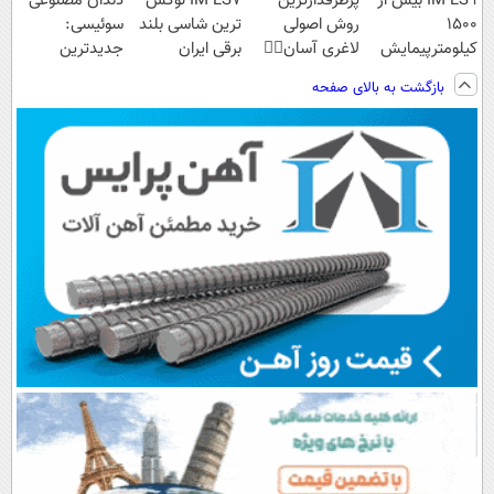
IM LS9 بیش از
پرطرفدارترین
IM LS7 لوکس
دندان مصنوعی
1500
روش اصولی
ترین شاسی بلند
سوئیسی:
کیلومترپیمایش
لاغری آسان👈🏻
برقی ایران
جدیدترین
با یکبار شارژ
چربیسوز
فناوری اروپا،
بازگشت به بالای صفحه
گیاهی(تخفیف
سبک و مقاوم |
فقط امروز)
پرداخت قسطی