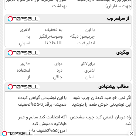
جهت سفارش)
بهداشت
از سراسر وب
با این
یه تخفیف
لاغری
چربیسوز دیگه
وسوسه‌برانگیز
به
اندام فیت
👈🏻 60٪ تا
آسونیِ
آرزو
امشب! با
نوشیدن
وبگردی
نیست(تخفیف
چربیسوز
یک
تا امشب)
گیاهی آسون
دمنوش
برای7کیلو
دوای
90روز
لاغر شو
خوش
لاغری
درد
استفاده
طعم
آسان
چاقی
از
در ماه
این
چربیسوز
مطالب پیشنهادی
همین
نوشیدنی
گیاهی
حالا
گیاهیه
👋🏻
اگر نمی خواهید کبدتان چرب شود
با این نوشیدنی گیاهی کبدت
اقدام
خدافظی
این نوشیدنی خوش طعم را بنوشید
همیشه پرقدرته55%تخفیف
کن!
همیشگی
سفارش
راه درمان قطعی کبد چرب مشخص
اگه انتخابت کبد سالم و عمر
با چاقی!
شد
با
طولانیه دمنوش کبد
خرید با
قیمت
امروز55%تخفیف داره
تخفیف