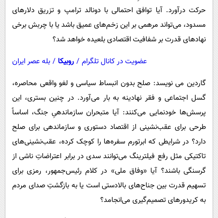
حرکت درآورد. آیا توافق احتمالی با دونالد ترامپ و تزریق دلارهای
مسدود، می‌تواند مرهمی بر این زخم‌های عمیق باشد یا با چربش برخی
نهادهای قدرت بر شفافیت اقتصادی بلعیده خواهد شد؟
عضویت در کانال تلگرام
/
روبیکا
/
بله عصر ایران
گاردین می‌ نویسد: صلح بدون انبساط سیاسی و لغو واقعی محاصره،
گسل اجتماعی و فقر نهادینه به بار می‌آورد. در چنین بستری، این
پرسش‌ها خودنمایی می‌کنند: آیا متبحران سازماندهیِ جنگ، اساساً
طرحی برای عقب‌نشینی از اقتصاد دستوری و سازماندهی برای صلح
دارد؟ در شرایطی که ابرتورم سفره‌ها را کوچک کرده، عقب‌نشینی‌های
تاکتیکی مثل رفع فیلترینگ می‌توانند سدی در برابر اعتراضاتِ ناشی از
گرسنگی باشند؟ آیا «وفاق ملی» در کلام رئیس‌جمهور، رمزی برای
تسهیم قدرت بین جناح‌های بالادستی است یا به بازگشتِ صدای مردم
به کریدورهای تصمیم‌گیری می‌انجامد؟