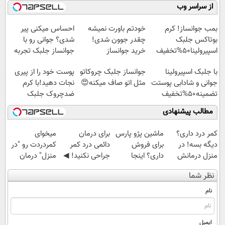
(تکنولوژی آلمان)
(◂پرسش‌نامه)
کنید!
همین‌جاست!
از سراسر وب
◂پرسشنامه▸
◗پرسش‌نامه◖
بمب جوانساز! کرم
خودتم باورت نمیشه
احساس میکنی پیر
بوتاکس جلبک
چقدر جوون شدی!
شدی؟ جوانی رو با
اسپیرولینا50%تخفیف
خرید جوانساز
جوانساز جلبک تجربه
اسپیرولینا با تخفیف
کن
با جلبک اسپیرولینا
جوانساز جلبک چروکاتو
پوست خود را از پیری
ویژه
جوانی و شادابی پوستت
مثل اتو صاف میکنه😍
نجات دهید!با کرم
تضمینه50%تخفیف
ضدچروک جلبک
مطالب پیشنهادی
کمر درد داری؟
ماشین پژو پارس
برای درمان
میخوای
دیگه بسه! در
برای فروش
دائمی درد کمر
کمردردت رو "در
منزل درمانش
داری؟ اینجا
جراحی نکنید! ◀
منزل" درمان
کن
سریع بفروشش
پرسش‌نامه رو پر
کنی؟ (◂فیلم +
نظر شما
(◀پرسش‌نامه)
کن ▶
◂پرسش‌نامه)
نام
ایمیل