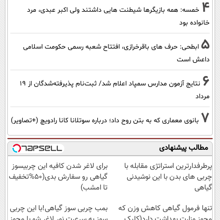
4
خمسه: همه بازیگرها شیطنت هایی داشتند ولی اکبر عبدی، مرد
خانواده بود
5
ابطحی: حرف های باقرخرازی، افتتاح شعبه رسمی حکومت اسلامی
داعش است
6
نتایج آزمون مدارس سمپاد اعلام شد/ ثبت‌نام پذیرفته‌شدگان از ۱۹
مرداد
7
بانوی معماری که به بتن روح داد؛ درباره سوتلانا کانا رادویچ (+تصاویر)
مطالب پیشنهادی
پرطرفدارترین استراتژی مقابله با
برای لاغر شدن کافیه این چربیسوز
چربی های بدن با این نوشیدنی
گیاهی رو سفارش بدی(50%تخفیف
گیاهی
تا امشب)
تنها فرمول گیاهی کاهش وزن که
بمب چربی سوز گیاهی!با این چربی
مجوز وزارت بهداشت دارد(کلیک
سوز به سرعرت نور لاغر شو با مجوز