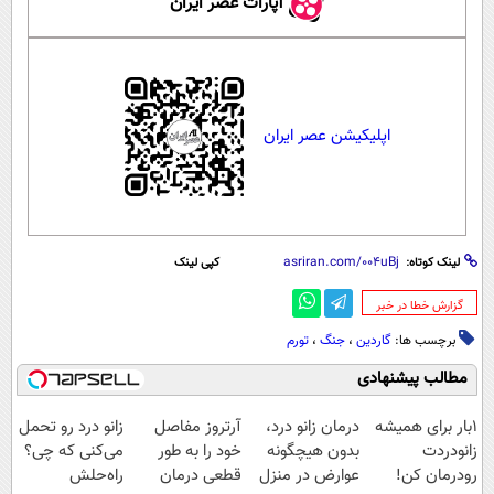
آپارات عصر ایران
اپلیکیشن عصر ایران
لینک کوتاه:
کپی لینک
‌گزارش خطا در خبر
برچسب ها:
گاردین
،
جنگ
،
تورم
مطالب پیشنهادی
1بار برای همیشه
درمان زانو درد،
آرتروز مفاصل
زانو درد رو تحمل
زانودردت
بدون هیچگونه
خود را به طور
می‌کنی که چی؟
رودرمان کن!
عوارض در منزل
قطعی درمان
راه‌حلش