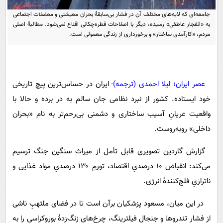
پیامک
سرگرمی
جامعه‌ای که لایه‌های مختلف آن در فشار بی‌سابقۀ بحران معیشتی و معضلات اجتماعی
روانشناسی
فناوری
به «انفجار عاطفی» رسیده‌، دیگر با اصلاحات قطره‌چکانی اقناع نمی‌شود. مطالبۀ اصلی
مردم، «کارآمدی ساختار» و برخورداری از زندگی معمولی است.
آشپزی
گوناگون
دانلود
حوادث
محیط زیست
عصر ایران؛ لیلا احمدی (ترجمه)-
ایران در حساس‌ترین پیچ تاریخی‌
سلامت
خود ایستاده. کشور از نبرد نظامی جان سالم به در برده و حالا با
واقعیت عریانِ آسیب ساختاری و دشمنی بی‌رحم‌تر به نام «بحران
فرهنگی
داخلی» روبه‌روست.
بین الملل
گزارش گاردین تصویری قابل تأمل از میراث سنگین جنگ ترسیم
اجتماعی
می‌کند: انقباض ۱۰ درصدیِ اقتصاد، تورمِ ۱۳۰ درصدیِ مواد غذایی و
حیات وحش
ناترازیِ فلج‌کنندۀ انرژی.
سیاست خارجی
در این میان، مسعود پزشکیان برآن است تا در فضای ملتهبِ ناشی
از فشار تندروها و جنجالِ فیلترینگ، چرخ‌های زنگ‌زدۀ بوروکراسی را به