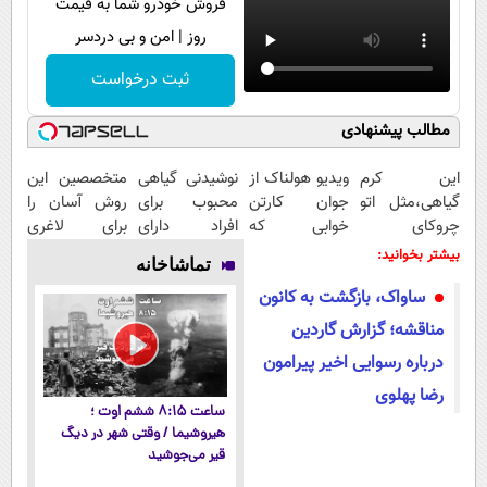
فروش خودرو شما به قیمت
روز | امن و بی دردسر
ثبت درخواست
مطالب پیشنهادی
این کرم
ویدیو هولناک از
نوشیدنی گیاهی
متخصصین این
گیاهی،مثل اتو
جوان کارتن
محبوب برای
روش آسان را
چروکای
خوابی که
افراد دارای
برای لاغری
پوستتوصاف
میلیاردر شد.
اضافه وزن!
شکم و پهلو
بیشتر بخوانید:
تماشاخانه
میکنه!50%تخفیف
آموزش رایگان
60%تخفیف
معرفی کردند
ساواک، بازگشت به کانون
مناقشه؛ گزارش گاردین
درباره رسوایی اخیر پیرامون
رضا پهلوی
ساعت ۸:۱۵ ششم اوت ؛
هیروشیما / وقتی شهر در دیگ
قیر می‌جوشید