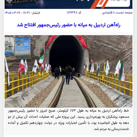
سیاسی
اقتصاد
صفحه نخست
»
اقتصادی
کد
۱۱۶۹۳۴۸
انتشار:
۱۶:۳۱ - ۱۹-۰۳-۱۴۰۵
جامعه
اقتصادی
راه‌آهن اردبیل به میانه با حضور رئیس‌جمهور افتتاح شد
ورزشی
اجتماعی
خودرو
بین الملل
حوادث
فرهنگ و هنر
سیاست خارجی
سلامت
علم و دانش
یک برش دانایی
قرآن
فناوری و It
محیط زیست
گوناگون
علمی
سفر و تفریح
فیلم
سرگرمی
اخبار کریپتو
عصر ایران 2
اقتصاد
باشگاه مغز
خط راه‌آهن اردبیل به میانه به طول ۱۷۳ کیلومتر، صبح امروز با حضور رئیس‌جمهور
آموزش زبان
خواندنی ها و دیدنی ها
مسعود پزشکیان به بهره‌برداری رسید. این پروژه ملی که عملیات احداث آن بیش از دو
ورزش
مجله تصویری سلاح
دهه به طول انجامیده بود، با تأمین اعتبارات ویژه در دولت چهاردهم تکمیل و آماده
داستان کوتاه
سیاست
خدمت‌رسانی به مردم شد.