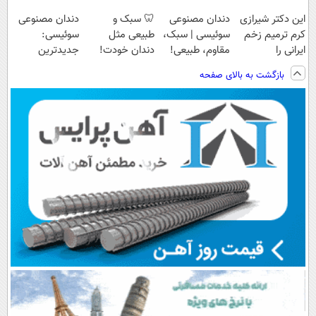
این دکتر شیرازی
دندان مصنوعی
🦷 سبک و
دندان مصنوعی
کرم ترمیم زخم
سوئیسی | سبک،
طبیعی مثل
سوئیسی:
ایرانی را
مقاوم، طبیعی!
دندان خودت!
جدیدترین
ساخت!!!
ویزیت
نصب آسان و
فناوری اروپا،
بازگشت به بالای صفحه
رایگان+پرداخت
پرداخت اقساطی
سبک و مقاوم |
اقساطی😍
💳 📍 تهران
پرداخت قسطی