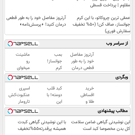
مقاوم | پرداخت قسطی
عمقی ترین چروکاتو، با این کرم
آرتروز مفاصل خود را به طور قطعی
جوانساز، صاف کن! (50% تخفیف
درمان کنید! ◗پرسش‌نامه◖
سفارش فوری)
از سراسر وب
آرتروز مفاصل
بمب
ماشینت
خود را به طور
جوانساز!
رو
قطعی درمان
کرم
میخوای
کنید!
بوتاکس
بفروشی؟
وبگردی
◗پرسش‌نامه◖
جلبک
اینجا یک
اسپیرولینا50%تخفیف
روزه
خرید
کبد قلب
اسپری
برات
اقساطی
دومته! با
عنکبوت‌‌کش
میفروشه
طلا و
این
تارومار
گوشی
دمنوش
ازبین‌برنده
مطالب پیشنهادی
فقط با
گیاهی
انواع
یک برگ
پاکسازیش
عنکبوت
این نوشیدنی گیاهی ضامن سلامت
با این نوشیدنی گیاهی کبدت
چک
کن55%تخفیف
کل بدن مخصوصا کبد است
همیشه پرقدرته55%تخفیف
صیادی