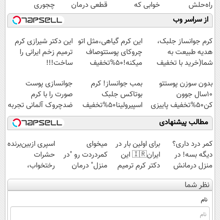
راه‌حلش
خوابی که
قطعی درمان
چجوری
همین‌جاست!
میلیاردر شد.
کنید!
پولدارشی! باور
از سراسر وب
آموزش رایگان
◗پرسش‌نامه◖
نداری امتحانش
مجانیه
کرم جوانساز جلبک،
این کرم گیاهی،مثل اتو
این دکتر شیرازی کرم
هدیه طبیعت به
چروکای پوستتوصاف
ترمیم زخم ایرانی را
شما(خرید با تخفیف
میکنه!50%تخفیف
ساخت!!!
ویژه)
بدون سوزن پوستتو
بمب جوانساز! کرم
جوانسازی پوست
10سال جوون
بوتاکس جلبک
صورت را با کرم
کن50%تخفیف پاییزی
اسپیرولینا50%تخفیف
ضدچروک آلمانی تجربه
کنید!
مطالب پیشنهادی
کمر درد داری؟
برای اولین بار در
میخوای
اسپری ازبین‌برنده
دیگه بسه! در
ایران🇮🇷 این
کمردردت رو "در
حشرات
منزل درمانش
دکتر کرم ترمیم
منزل" درمان
رختخواب،
کن
کننده 23 روزه
کنی؟ (◂فیلم +
مناسب برای
نظر شما
(◀پرسش‌نامه)
ساخت!
◂پرسش‌نامه)
مقابله با انواع
ساس
نام