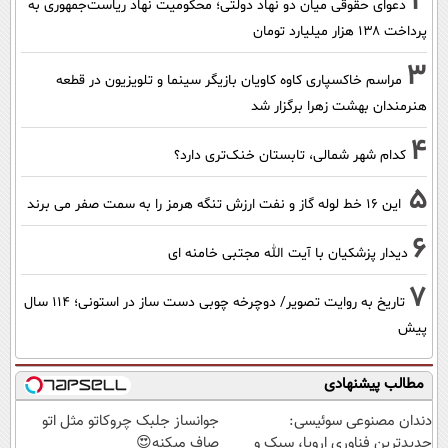
2
دعوای حقوقی میان دو نهاد دولتی؛ محکومیت نهاد ریاست‌جمهوری به
پرداخت ۱۳۸ هزار میلیارد تومان
3
مراسم خاکسپاری کاوه کاویان بازیگر سینما و تلویزیون در قطعه
هنرمندان بهشت زهرا برگزار شد
4
کدام شهر شمالی، تابستان خنک‌تری دارد؟
5
این 16 خط لوله گاز و نفت ارزش تنگه هرمز را به سمت صفر می برند
6
دیدار پزشکیان با آیت الله مجتبی خامنه ای
7
تاریخ به روایت تصویر/ دوچرخه چوبی دست ساز در استونی؛ 114 سال
پیش
مطالب پیشنهادی
دندان مصنوعی سوئیسی:
جوانساز جلبک چروکاتو مثل اتو
جدیدترین فناوری اروپا، سبک و
صاف میکنه😍