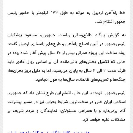
پیامک
سرگرمی
خط راه‌آهن اردبیل به میانه به طول ۱۷۳ کیلومتر با حضور رئیس
روانشناسی
فناوری
جمهور افتتاح شد.
آشپزی
گوناگون
به گزارش پایگاه اطلاع‌رسانی ریاست جمهوری، مسعود پزشکیان
دانلود
حوادث
رئیس‌جمهور در آیین افتتاح راه‌آهن و طرح‌های راه‌سازی اردبیل گفت:
محیط زیست
روند ساخت این پروژه عمرانی بیش از ۲۰ سال پیش آغاز شده بود؛ در
سلامت
حالی که تکمیل بخش‌های باقی‌مانده آن بر اساس روال عادی باید
فرهنگی
ظرف مدت ۳ الی ۴ سال به پایان می‌رسید، اما به دلیل بروز بحران‌ها،
جنگ‌ها و تحریم‌های ظالمانه، سال‌ها به طول انجامید.
بین الملل
اجتماعی
رئیس‌جمهور افزود: با این حال، اتمام این طرح نشان داد که جمهوری
اسلامی ایران حتی در سخت‌ترین شرایط بحرانی نیز در مسیر پیشرفت
حیات وحش
گام برمی‌دارد و با همراهی مسئولان، نمایندگان و مردم شریف بر
سیاست خارجی
مشکلات غلبه خواهد کرد.