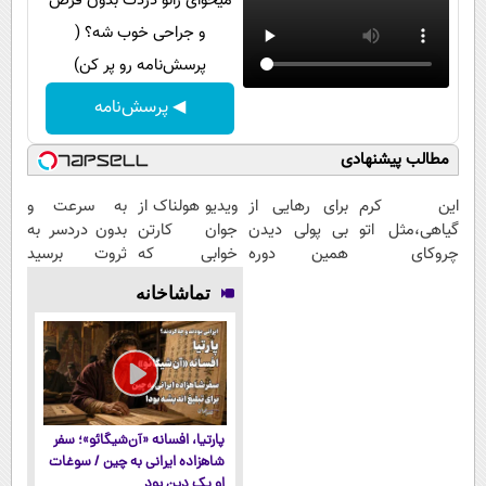
میخوای زانو دردت بدون قرص
و جراحی خوب شه؟ (
پرسش‌نامه رو پر کن)
◀ پرسش‌نامه
مطالب پیشنهادی
این کرم
برای رهایی از
ویدیو هولناک از
به سرعت و
گیاهی،مثل اتو
بی پولی دیدن
جوان کارتن
بدون دردسر به
چروکای
همین دوره
خوابی که
ثروت برسید
پوستتوصاف
رایگان کافیه!
میلیاردر شد.
(دوره کاملا
تماشاخانه
میکنه!50%تخفیف
(شمارتو وارد
آموزش رایگان
رایگان
کن)
پولسازی)
پارتیا، افسانه «آن‌شیگائو»؛ سفر
شاهزاده ایرانی به چین / سوغات
او یک دین بود