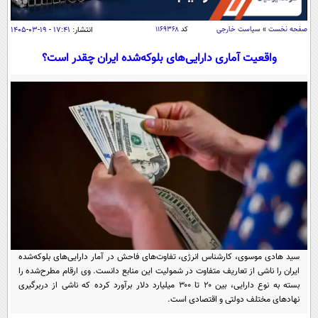
سیاسی
اقتصاد
صفحه نخست
»
سیاست خارجی
کد
۱۱۶۹۳۶۸
انتشار:
۱۷:۴۱ - ۱۹-۰۳-۱۴۰۵
جامعه
اقتصادی
واقعیت آماری دارایی‌های بلوکه‌شده ایران چقدر است؟
ورزشی
اجتماعی
خودرو
بین الملل
حوادث
فرهنگ و هنر
سیاست خارجی
سلامت
علم و دانش
یک برش دانایی
قرآن
فناوری و It
محیط زیست
گوناگون
علمی
سفر و تفریح
فیلم
سرگرمی
اخبار کریپتو
عصر ایران 2
اقتصاد
باشگاه مغز
سید هادی موسوی، کارشناس انرژی، تفاوت‌های فاحش در آمار دارایی‌های بلوکه‌شده
آموزش زبان
خواندنی ها و دیدنی ها
ایران را ناشی از تعاریف متفاوت در شمولیت این منابع دانست. وی ارقام مطرح‌شده را
ورزش
مجله تصویری سلاح
بسته به نوع دارایی، بین ۲۰ تا ۳۰۰ میلیارد دلار برآورد کرده که ناشی از دربرگیری
داستان کوتاه
سیاست
نهادهای مختلف دولتی و اقتصادی است.