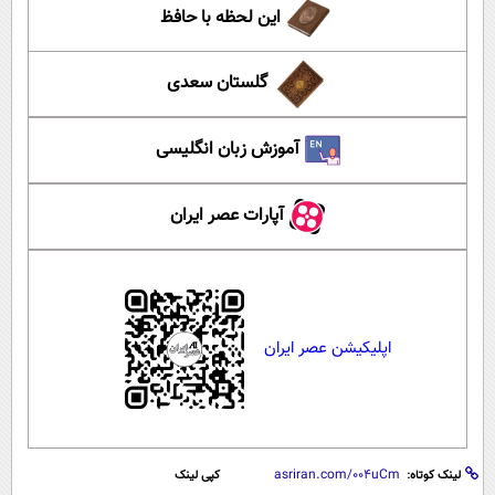
این لحظه با حافظ
گلستان سعدی
آموزش زبان انگلیسی
آپارات عصر ایران
اپلیکیشن عصر ایران
لینک کوتاه:
کپی لینک