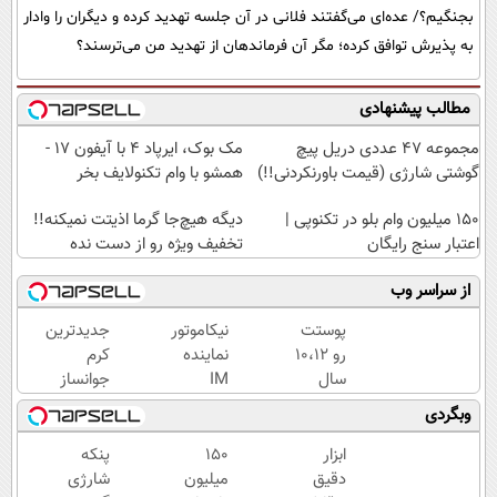
بجنگیم؟/ عده‌ای می‌گفتند فلانی در آن جلسه تهدید کرده و دیگران را وادار
به پذیرش توافق کرده؛ مگر آن فرماندهان از تهدید من می‌ترسند؟
مطالب پیشنهادی
مجموعه 47 عددی دریل پیچ
مک بوک، ایرپاد 4 با آیفون 17 -
گوشتی شارژی (قیمت باورنکردنی!!)
همشو با وام تکنولایف بخر
150 میلیون وام بلو در تکنوپی |
دیگه هیچ‌جا گرما اذیتت نمیکنه!!
اعتبار سنج رایگان
تخفیف ویژه رو از دست نده
از سراسر وب
پوستت
نیکاموتور
جدیدترین
رو 10،12
نماینده
کرم
سال
IM
جوانساز
جوان
Motor و
حاوی
وبگردی
کن
Lynk&Co
جلبک
(تخفیف
در ایران
اسپیرولینا!
ابزار
150
پنکه
تا
( لینک
دقیق
میلیون
شارژی