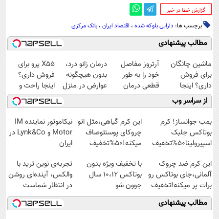
‌گزارش خطا در خبر
برچسب ها:
دارایی بلوکه شده
،
اقتصاد ایران
،
بانک مرکزی
مطالب پیشنهادی
ماشین چانگان
آرتروز مفاصل
درمان زانو درد،
X55 پرو برای
برای فروش
خود را به طور
بدون هیچگونه
فروش داری؟
داری؟ اینجا
قطعی درمان
عوارض در منزل
اینجا راحت و
سریع بفروشش
کنید!
(◂پرسش‌نامه)
سریع بفروشش
از سراسر وب
◗پرسش‌نامه◖
بمب جوانساز! کرم
این کرم گیاهی،مثل اتو
نیکاموتور نماینده IM
بوتاکس جلبک
چروکای پوستتوصاف
Motor و Lynk&Co در
اسپیرولینا50%تخفیف
میکنه!50%تخفیف
ایران
این کرم ضد چروک
با تخفیف ویژه بدون
تجربه‌ی نوین ترید با
آلمانی،جای بوتاکس رو
بوتاکس ۱۰،۱۲ سال
والکس، آینده‌ای روشن
برات پر میکنه!تخفیف
جوون شو
در انتظار شماست
تا امشب
مطالب پیشنهادی