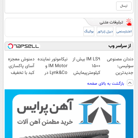
اعتبارسنجی
دیزل ژنراتور
بوکینگ
از سراسر وب
دندان مصنوعی
IM LS9 بیش از
نیکاموتور نماینده
دمنوش معجزه
سوئیسی:
1500
IM Motor و
آسای پاکسازی
جدیدترین
کیلومترپیمایش
Lynk&Co در
کبد با تخفیف
فناوری اروپا،
با یکبار شارژ
ایران
ویژه
بازگشت به بالای صفحه
سبک و مقاوم |
پرداخت قسطی