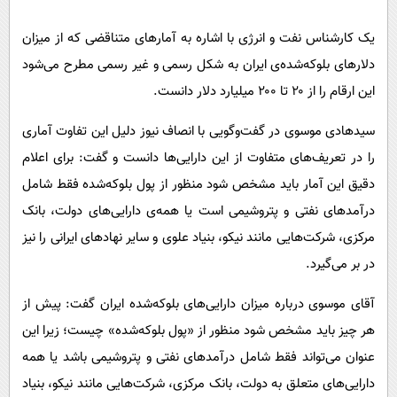
پیامک
سرگرمی
یک کارشناس نفت و انرژی با اشاره به آمارهای متناقضی که از میزان
روانشناسی
فناوری
دلارهای بلوکه‌شده‌ی ایران به شکل رسمی و غیر رسمی مطرح می‌شود
آشپزی
گوناگون
این ارقام را از ۲۰ تا ۲۰۰ میلیارد دلار دانست.
دانلود
حوادث
سیدهادی موسوی در گفت‌وگویی با انصاف نیوز دلیل این تفاوت آماری
محیط زیست
را در تعریف‌های متفاوت از این دارایی‌ها دانست و گفت: برای اعلام
سلامت
دقیق این آمار باید مشخص شود منظور از پول بلوکه‌شده فقط شامل
فرهنگی
درآمدهای نفتی و پتروشیمی است یا همه‌ی دارایی‌های دولت، بانک
مرکزی، شرکت‌هایی مانند نیکو، بنیاد علوی و سایر نهادهای ایرانی را نیز
بین الملل
در بر می‌گیرد.
اجتماعی
آقای موسوی درباره میزان دارایی‌های بلوکه‌شده ایران گفت: پیش از
حیات وحش
هر چیز باید مشخص شود منظور از «پول بلوکه‌شده» چیست؛ زیرا این
سیاست خارجی
عنوان می‌تواند فقط شامل درآمدهای نفتی و پتروشیمی باشد یا همه
دارایی‌های متعلق به دولت، بانک مرکزی، شرکت‌هایی مانند نیکو، بنیاد