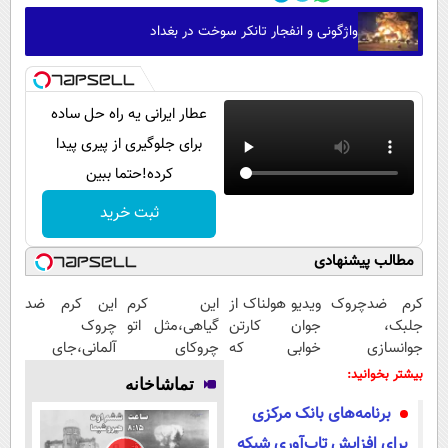
واژگونی و انفجار تانکر سوخت در بغداد
عطار ایرانی یه راه حل ساده
برای جلوگیری از پیری پیدا
کرده!حتما ببین
ثبت خرید
مطالب پیشنهادی
کرم ضدچروک
ویدیو هولناک از
این کرم
این کرم ضد
جلبک،
جوان کارتن
گیاهی،مثل اتو
چروک
جوانسازی
خوابی که
چروکای
آلمانی،جای
طبیعی پوست
میلیاردر شد.
پوستتوصاف
بوتاکس رو برات
بیشتر بخوانید:
تماشاخانه
شما40%تخفیف
آموزش رایگان
میکنه!50%تخفیف
پر میکنه!
برنامه‌های بانک مرکزی
تخفیف تا
امشب
برای افزایش تاب‌آوری شبکه