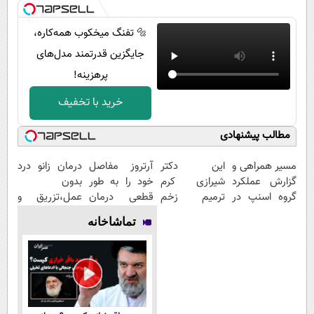
🔩 تفنگ میخکوب همه‌کاره،
جایگزین قدرتمند مدل‌های
پرهزینه!
خرید با تخفیف
مطالب پیشنهادی
مسیر همراهی و
این دکتر
آرتروز مفاصل
درمان زانو درد
گزارش عملکرد
شیرازی کرم
خود را به طور
بدون
گروه اسنپ در
ترمیم زخم
قطعی درمان
عمل،تزریق و
۱۴۰۴
ایرانی را
کنید!
دارو
تماشاخانه
ساخت!!!
◂پرسش‌نامه▸
(◂پرسش‌نامه)