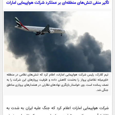
سیاسی
تأثیر منفی تنش‌های منطقه‌ای بر عملکرد شرکت هواپیمایی امارات
اقتصاد
جامعه
اقتصادی
ورزشی
اجتماعی
خودرو
بین الملل
حوادث
فرهنگ و هنر
سیاست خارجی
سلامت
علم و دانش
یک برش دانایی
قرآن
فناوری و It
محیط زیست
گوناگون
علمی
تیم کلارک، رئیس شرکت هواپیمایی امارات، اعلام کرد که تنش‌های نظامی در منطقه
سفر و تفریح
خاورمیانه تقاضای پرواز را به‌شدت کاهش داده و ظرفیت پروازهای این شرکت را به
فیلم
سرگرمی
اخبار کریپتو
نصف رسانده است. وی خواستار بازنگری نهادهای نظارتی در هشدارهای پروازی مناطق
عصر ایران 2
اقتصاد
باشگاه مغز
جنگی شد.
آموزش زبان
خواندنی ها و دیدنی ها
ورزش
مجله تصویری سلاح
داستان کوتاه
شرکت هواپیمایی امارات اعلام کرد که جنگ علیه ایران به شدت به
سیاست