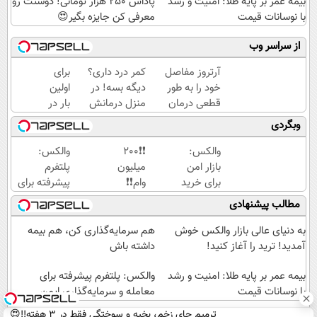
بیمه عمر بر پایه طلا: امنیت و رشد
پاداش 250 هزار تومانی! دوستت رو
با نوسانات قیمت
معرفی کن جایزه بگیر😍
از سراسر وب
آرتروز مفاصل
کمر درد داری؟
برای
خود را به طور
دیگه بسه! در
اولین
قطعی درمان
منزل درمانش
بار در
کنید!
کن
ایران
وبگردی
◗پرسش‌نامه◖
(◀پرسش‌نامه)
🇮🇷
این
والکس:
❗❗200
والکس:
دکتر
بازار امن
میلیون
پلتفرم
کرم
برای خرید
وام❗❗
پیشرفته برای
ترمیم
و فروش
فقط با
معامله و
مطالب پیشنهادی
کننده
دارایی‌های
احراز
سرمایه‌گذاری
23
دیجیتال
هویت
ایمن
به دنیای عالی بازار والکس خوش
هم سرمایه‌گذاری کن، هم بیمه
روزه
در
آمدید! ترید را آغاز کنید!
داشته باش
ساخت!
آبان
بیمه عمر بر پایه طلا: امنیت و رشد
تتر
والکس: پلتفرم پیشرفته برای
با نوسانات قیمت
معامله و سرمایه‌گذاری ایمن
ترمیم جای زخم، بخیه و سوختگی فقط در 3 هفته!!😍