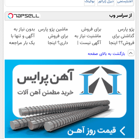
اعتبارسنجی
دیزل ژنراتور
بوکینگ
از سراسر وب
پژو پارس
برای فروش
ماشین پژو پارس
بدون نیاز به
گذاشتی برای
ماشنیت نیاز به
برای فروش
آگهی و تنها با
فروش؟؟ اینجا
آگهی نیست |
داری؟ اینجا
یک بار مراجعه
راحت بفروشش
اینجا راحت
سریع بفروشش
فروخته شد
بازگشت به بالای صفحه
بفروشش