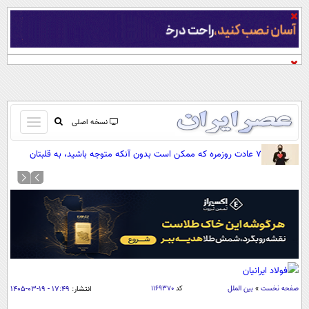
باز
نسخه اصلی
و
صفحه اول
۷ عادت روزمره که ممکن است بدون آنکه متوجه باشید، به قلبتان
بسته
فشار وارد کنند
تماس با ما
کردن
آرشیو
منو
جستجو
نظرسنجی
آب و هوا
اوقات شرعی
پیوند ها
صفحه نخست
»
بین الملل
کد
۱۱۶۹۳۷۰
انتشار:
۱۷:۴۹ - ۱۹-۰۳-۱۴۰۵
سواد زندگی