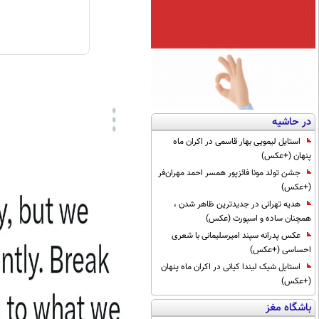
در حاشیه
استایل لیمویی بهار قاسمی در اکران ماه
پنهان (+عکس)
جشن تولد مونا فائزپور همسر احمد مهران‌فر
(+عکس)
هدیه تهرانی در جدیدترین ظاهر شدن ،
همچنان ساده و اسپورت (عکس)
عکس پدرانه سپند امیرسلیمانی با شعری
احساسی (+عکس)
استایل شیک لیندا کیانی در اکران ماه پنهان
(+عکس)
باشگاه مغز