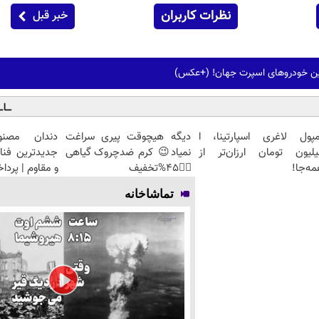
نظرات کاربران
خبر قبل
مپول لاغری اسپارتینا، ا
دیگه هیچوقت پیری سراغت
دندان مصنو
یلیون تومان ارزان‌تر از
نمیاد😉 کرم ضدچروک گیاهی
جدیدترین فنا
ه‌جا!
👈🏻45%تخفیف
و مقاوم | پرد
تماشاخانه