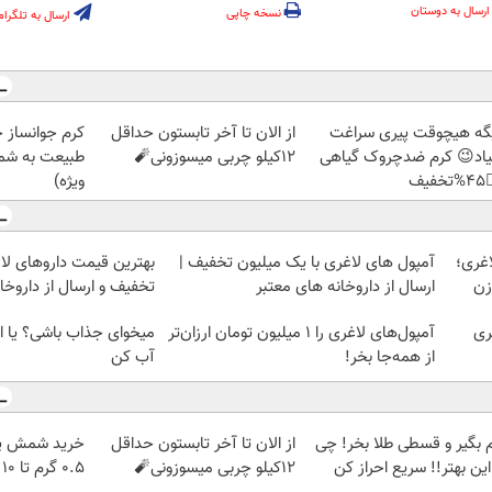
ارسال به دوستان
نسخه چاپی
ارسال به تلگرام
ز جلبک، هدیه
از الان تا آخر تابستون حداقل
دیگه هیچوقت پیری سرا
رید با تخفیف
12کیلو چربی میسوزونی🧨
نمیاد😉 کرم ضدچروک گیا
ویژه)
👈
آمپول های لاغری با یک میلیون تخفیف |
۱ می
فیف و ارسال از داروخانه‌
ارسال از داروخانه های معتبر
یک
شی؟ یا این روش چربیاتو
آمپول‌های لاغری را ۱ میلیون تومان ارزان‌تر
۱ 
آب کن
از همه‌جا بخر!
پ طلاسی، از
از الان تا آخر تابستون حداقل
وام بگیر و قسطی طلا بخر! 
۰.۵ گرم تا ۱۰ گرم
12کیلو چربی میسوزونی🧨
از این بهتر!! سریع احراز