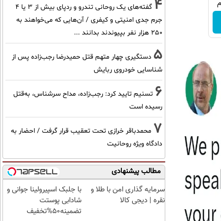
4
گفته‌های یک روحانی تندرو و ردپای بیش از ۳ یا ۴
جرم جدی امنیتی و کیفری / آن‌هایی که می‌خواهند به
۲۵۰ هزار نفر بپیوندند بدانند ...
5
دستگیری چهار متهم قتل حمیدرضا رجب‌زاده پس از
شناسایی خودروی ربایش
6
تسنیم تایید کرد: رجب‌زاده، مداح سرشناس، به‌قتل
رسیده است
7
محمدباقر خرازی تحت تعقیب قرار گرفت / احضار به
دادگاه ویژه روحانیت
مطالب پیشنهادی
سرمایه گذاری امن با طلا و
با جلبک اسپیرولینا جوانی و
نقره | دیجی کالا
شادابی پوستت
تضمینه50%تخفیف