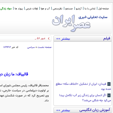
صفحه اول
تماس با ما
آرشیو
جستجو
نظرسنجی
آب و هوا
اوقات شرعی
پیوند ها
سواد زندگی
فیلم
بیشتر »»
عبور ۵۶ نفتکش از مسیر عمانی
_
صفحه نخست
»
سیاسی
کد خبر
۱۱۶۹۴۱۲
قالیباف: ما زبان د
فیدان: ایران از تشکیل «ائتلاف مکه» مطلع
محمدباقر قالیباف، رئیس مجلس شورای اسل
شده بود
بر اولویت دیپلماسی در سیاست خارجی، 
وی تصریح کرد که در صورت شکستن عهدها، 
اگر انسان برای زندگی زیر آب تکامل پیدا
داد.
می‌کرد چه شکلی می‌شد؟
آموزش زبان انگلیسی
بیشتر »»