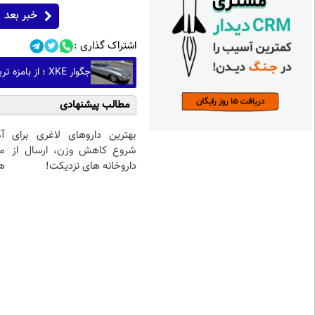
خبر بعد
اشتراک گذاری :
جگوار XKE ؛ از بامزه ترین خودروهای اسپرت جهان! (+عکس)
مطالب پیشنهادی
بهترین داروهای لاغری برای
آ
شروع کاهش وزن، ارسال از
م
داروخانه های نزدیکت!
هم