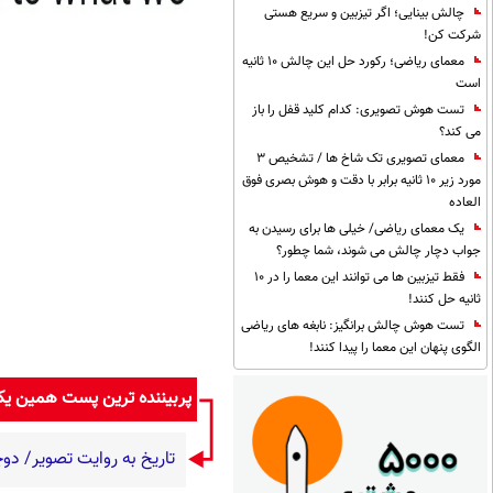
چالش بینایی؛ اگر تیزبین و سریع هستی
شرکت کن!
معمای ریاضی؛ رکورد حل این چالش 10 ثانیه
است
تست هوش تصویری: کدام کلید قفل را باز
می کند؟
معمای تصویری تک شاخ ها / تشخیص 3
مورد زیر 10 ثانیه برابر با دقت و هوش بصری فوق
العاده
یک معمای ریاضی/ خیلی ها برای رسیدن به
جواب دچار چالش می شوند، شما چطور؟
فقط تیزبین ها می توانند این معما را در 10
ثانیه حل کنند!
تست هوش چالش برانگیز: نابغه های ریاضی
الگوی پنهان این معما را پیدا کنند!
پربیننده ترین پست همین ی
تاریخ به روایت تصویر/ دوچرخه