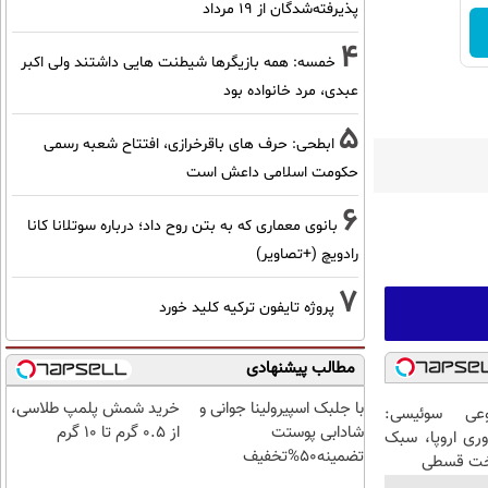
پذیرفته‌شدگان از ۱۹ مرداد
4
خمسه: همه بازیگرها شیطنت هایی داشتند ولی اکبر
عبدی، مرد خانواده بود
5
ابطحی: حرف های باقرخرازی، افتتاح شعبه رسمی
حکومت اسلامی داعش است
6
بانوی معماری که به بتن روح داد؛ درباره سوتلانا کانا
رادویچ (+تصاویر)
7
پروژه تایفون ترکیه کلید خورد
مطالب پیشنهادی
با جلبک اسپیرولینا جوانی و
خرید شمش پلمپ طلاسی،
عی سوئیسی:
شادابی پوستت
از ۰.۵ گرم تا ۱۰ گرم
وری اروپا، سبک
تضمینه50%تخفیف
اخت قسطی