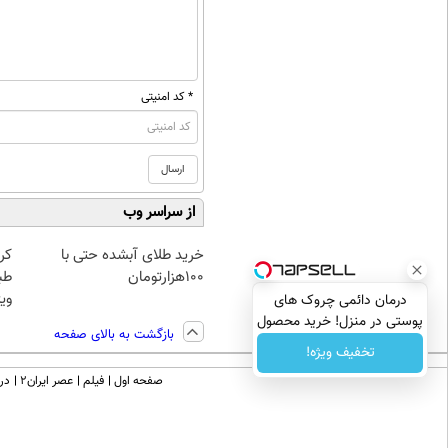
* کد امنیتی
از سراسر وب
خرید طلای آبشده حتی با
کر
۱۰۰هزارتومان
طب
ویژ
درمان دائمی چروک های
پوستی در منزل! خرید محصول
بازگشت به بالای صفحه
با تخفیف
تخفیف ویژه!
صفحه اول
فیلم
عصر ایران۲
درب