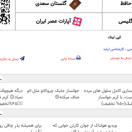
 حافظ
گلستان سعدی
گلیسی
آپارات عصر ایران
کپی لینک
سی
،
کارشناسی ارشد
ارسال به دوستان
نسخه چاپی
ارسال به تلگرام
زسازی کامل سلول های مرده
جوانساز جلبک چروکاتو مثل اتو
دیگه هیچوقت
ست، با کرم جوانساز
صاف میکنه😍
نمیاد😉 کرم
50% تخفیف)
👈🏻45%تخفیف
ویدیو هولناک از جوان کارتن خوابی که
برای همیشه بذرِ چاقی ر