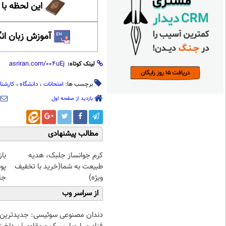
این لحظه با
آموزش زبان ان
لینک کوتاه:
برچسب ها:
امتحانات
،
دانشگاه
،
کارشنا
بازدید از صفحه اول
مطالب پیشنهادی
کرم جوانساز جلبک، هدیه
با
طبیعت به شما(خرید با تخفیف
پو
ویژه)
جلبک(
از سراسر وب
دندان مصنوعی سوئیسی: جدیدترین