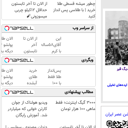
چطور میشه قسطی طلا
از الان تا آخر تابستون
خرید | با طلاسی پس انداز
حداقل 12کیلو چربی
کنید
میسوزونی🧨
از سراسر وب
این
از الان تا
الان طلا
آقای58ساله
آخر
با کرم
تابستون
دیگه بده
ضدچروک
حداقل
سرمایه‌گ
وبگردی
جلبک10سال
12کیلو
طلا با ا
 دیگ قیر
جوان
چربی
بی‌بهره
پس‌انداز
خرید
الان طلا
شد(سفارش
میسوزونی
طلا فقط
طلای
با تخفیف)
🧨
با ۱۰۰
آبشده
دیگه بده
ایده‌های تخیلی
هزارتومان
حتی با
سرمایه‌گ
مطالب پیشنهادی
(امن و
۱۰۰هزارتومان
طلا با ا
راحت)
بی‌بهره
3000 گیگ اینترنت؛ فقط
ویدیو هولناک از جوان
ماهی 100 هزار تومان
کارتن خوابی که میلیاردر
شن عصر ایران
شد. آموزش رایگان
از الان تا آخر تابستون
دندان مصنوعی سوئیسی |