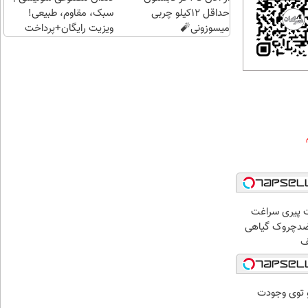
حداقل 12کیلو چربی
سبک، مقاوم، طبیعی!
میسوزونی🧨
ویزیت رایگان+پرداخت
اقساطی😍
 پیری سراغت
 ضدچروک گیاهی
و توی وجودت