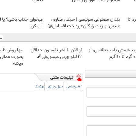
میلیاردر شد. آموزش رایگان
بُکُش!
لمپ طلاسی، از ۰.۵ گرم تا
دندان مصنوعی سوئیسی | سبک، مقاوم،
میخوای جذاب باشی؟ یا ا
طبیعی! ویزیت رایگان+پرداخت اقساطی😍
آب کن
ید شمش پلمپ طلاسی، از
از الان تا آخر تابستون حداقل
تنها روش طبی
 ۱۰ گرم
12کیلو چربی میسوزونی🧨
بصورت عمقی ا
میکنه
اعتبارسنجی
دیزل ژنراتور
بوکینگ