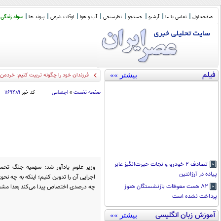
صفحه اول
تماس با ما
آرشیو
جستجو
نظرسنجی
آب و هوا
اوقات شرعی
پیوند ها
سواد زندگی
فیلم
بیشتر »»
فرزندان خود را چگونه تربیت کنیم: خردمند
صفحه نخست
»
اجتماعی
کد خبر
۱۱۶۹۴۸۹
تصادف ۲ خودرو و نجات حیر‌ت‌انگیز عابر
وزیر علوم یادآور شد: سهمیه جنگ تحمیل
پیاده در آرژانتین
اجرایی آن را تدوین کنیم؛ اینکه به چه نح
چه درصدی اختصاص پیدا می‌کند بعدا م
۸۲ همت معوقات بازنشستگان هنوز
پرداخت نشده است
آموزش زبان انگلیسی
بیشتر »»