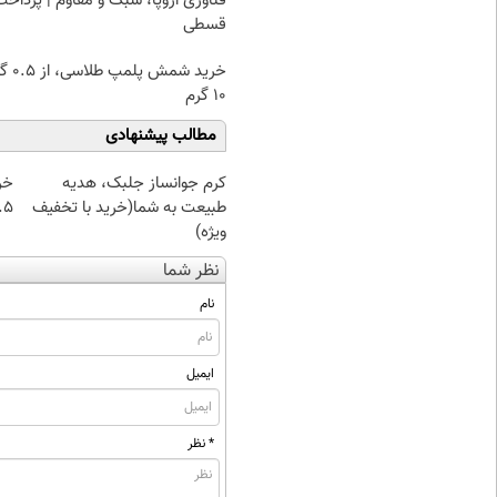
فناوری اروپا، سبک و مقاوم | پرداخت
قسطی
خرید شمش پ
۱۰ گرم
مطالب پیشنهادی
کرم جوانساز جلبک، هدیه
خر
طبیعت به شما(خرید با تخفیف
۰.۵ گرم تا
ویژه)
نظر شما
نام
ایمیل
* نظر