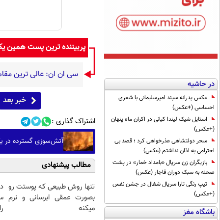
پربیننده ترین پست همین ی
سی ان ان: عالی ترین مقام ن
در حاشیه
عکس پدرانه سپند امیرسلیمانی با شعری
خبر بعد
احساسی (+عکس)
استایل شیک لیندا کیانی در اکران ماه پنهان
اشتراک گذاری :
(+عکس)
آتش‌سوزی گسترده در یک
سحر دولتشاهی عذرخواهی کرد ؛ قصد بی
احترامی به اذان نداشتم (عکس)
بازیگران زن سریال «بامداد خمار» در پشت
مطالب پیشنهادی
صحنه به سبک دوران قاجار (عکس)
تیپ رنگی تارا سریال شغال در جشن نفس
تنها روش طبیعی که پوستت رو
د
(+عکس)
بصورت عمقی ابرسانی و نرم
س
میکنه
را
باشگاه مغز