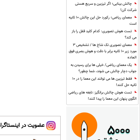
چالش بینایی؛ اگر تیزبین و سریع هستی
شرکت کن!
معمای ریاضی؛ رکورد حل این چالش 10 ثانیه
است
تست هوش تصویری: کدام کلید قفل را باز
می کند؟
معمای تصویری تک شاخ ها / تشخیص 3
مورد زیر 10 ثانیه برابر با دقت و هوش بصری فوق
العاده
یک معمای ریاضی/ خیلی ها برای رسیدن به
جواب دچار چالش می شوند، شما چطور؟
فقط تیزبین ها می توانند این معما را در 10
ثانیه حل کنند!
تست هوش چالش برانگیز: نابغه های ریاضی
الگوی پنهان این معما را پیدا کنند!
عضویت در اینستاگرام