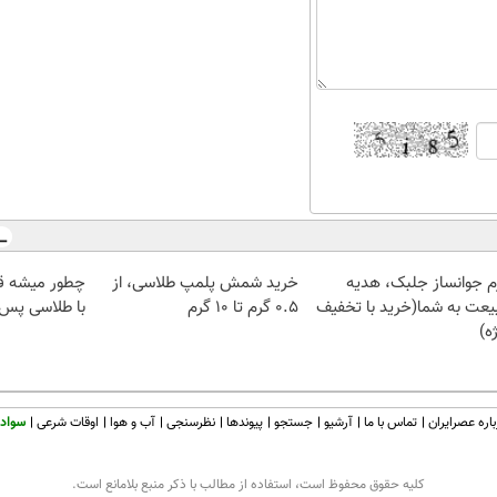
م جوانساز جلبک، هدیه
خرید شمش پلمپ طلاسی، از
چطور میشه ق
یعت به شما(خرید با تخفیف
۰.۵ گرم تا ۱۰ گرم
با طلاسی پس ا
ه)
اره عصرایران
تماس با ما
آرشیو
جستجو
پیوندها
نظرسنجی
آب و هوا
اوقات شرعی
سواد 
كليه حقوق محفوظ است، استفاده از مطالب با ذكر منبع بلامانع است.