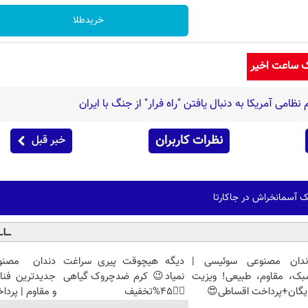
خریدطلا
ک ساعت اخیر
ظامی آمریکا به دنبال یافتن "راه فرار" از جنگ با ایران
نظرات کاربران
خبر قبل
 آسمانخراش در جاکارتا
ندان مصنوعی سوئیسی |
دیگه هیچوقت پیری سراغت
دندان مصنو
بک، مقاوم، طبیعی! ویزیت
نمیاد😉 کرم ضدچروک گیاهی
جدیدترین فنا
یگان+پرداخت اقساطی😍
👈🏻45%تخفیف
و مقاوم | پرد