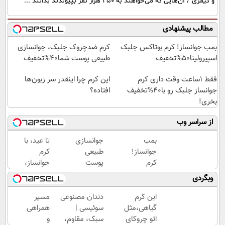
و کیفری / آن‌هایی که می‌خواهند به ۲۵۰ هزار نفر بپیوندند بدانند ...
مطالب پیشنهادی
بمب جوانساز! کرم بوتاکس جلبک
کرم ضدچروک جلبک، جوانسازی
اسپیرولینا50%تخفیف
طبیعی پوست شما40%تخفیف
فقط 1ساعت وقت داری کرم
این کرم چرا اینقدر سر زبون‌ها
جوانساز جلبک رو با40%تخفیف
افتاده؟
بخری!
از سراسر وب
بمب
جوانسازی
تا عید، با
جوانساز!
طبیعی
کرم
کرم
پوست
جوانساز،
بوتاکس
بدون
پوستت رو
وبگردی
جلبک
بوتاکس و
دوباره
اسپیرولینا50%تخفیف
جراحی
بساز(خرید
این کرم
دندان مصنوعی
مسیر
با تخفیف
گیاهی،مثل
سوئیسی |
همراهی
ویژه)
اتو چروکای
سبک، مقاوم،
و