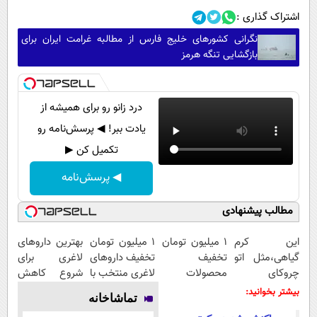
اشتراک گذاری :
نگرانی کشورهای خلیج فارس از مطالبه غرامت ایران برای
بازگشایی تنگه هرمز
درد زانو رو برای همیشه از
یادت ببر! ◀ پرسش‌نامه رو
تکمیل کن ▶
◀ پرسش‌نامه
مطالب پیشنهادی
این کرم
۱ میلیون تومان
۱ میلیون تومان
بهترین داروهای
گیاهی،مثل اتو
تخفیف
تخفیف داروهای
لاغری برای
چروکای
محصولات
لاغری منتخب با
شروع کاهش
پوستتوصاف
لاغری؛ یک قدم
ارسال از
وزن، ارسال از
بیشتر بخوانید:
تماشاخانه
میکنه!50%تخفیف
نزدیک‌تر به
داروخانه
داروخانه های