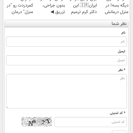
دیگه بسه! در
ایران🇮🇷 این
بدون جراحی،
کمردردت رو "در
منزل درمانش
دکتر کرم ترمیم
تزریق ◀
منزل" درمان
کن
کننده 23 روزه
پرسش‌نامه رو پر
کنی؟ (◂فیلم +
نظر شما
(◀پرسش‌نامه)
ساخت!
کن ▶
◂پرسش‌نامه)
نام
ایمیل
* نظر
* کد امنیتی