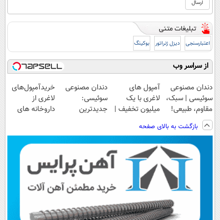
اعتبارسنجی
دیزل ژنراتور
بوکینگ
از سراسر وب
دندان مصنوعی
آمپول های
دندان مصنوعی
خریدآمپول‌های
سوئیسی | سبک،
لاغری با یک
سوئیسی:
لاغری از
مقاوم، طبیعی!
میلیون تخفیف |
جدیدترین
داروخانه های
ویزیت
ارسال از
فناوری اروپا،
اطرافت، ارسال
بازگشت به بالای صفحه
رایگان+پرداخت
داروخانه های
سبک و مقاوم |
فوری همراه با
اقساطی😍
معتبر
پرداخت قسطی
پک یخ!