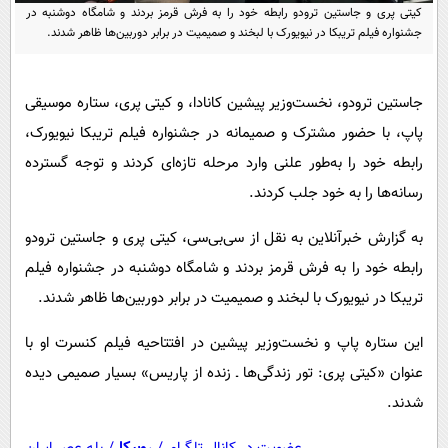
پیامک
سرگرمی
کیتی پری و جاستین ترودو رابطه خود را به فرش قرمز بردند و شامگاه دوشنبه در
جشنواره فیلم تریبکا در نیویورک با لبخند و صمیمیت در برابر دوربین‌ها ظاهر شدند.
روانشناسی
فناوری
آشپزی
گوناگون
جاستین ترودو، نخست‌وزیر پیشین کانادا، و کیتی پری، ستاره موسیقی
دانلود
حوادث
پاپ، با حضور مشترک و صمیمانه در جشنواره فیلم تریبکا نیویورک،
محیط زیست
رابطه خود را به‌طور علنی وارد مرحله تازه‌ای کردند و توجه گسترده
رسانه‌ها را به خود جلب کردند.
سلامت
فرهنگی
به گزارش خبرآنلاین به نقل از سی‌بی‌سی، کیتی پری و جاستین ترودو
رابطه خود را به فرش قرمز بردند و شامگاه دوشنبه در جشنواره فیلم
بین الملل
تریبکا در نیویورک با لبخند و صمیمیت در برابر دوربین‌ها ظاهر شدند.
اجتماعی
این ستاره پاپ و نخست‌وزیر پیشین در افتتاحیه فیلم کنسرت او با
حیات وحش
عنوان «کیتی پری: تور زندگی‌ها ـ زنده از پاریس» بسیار صمیمی دیده
سیاست خارجی
شدند.