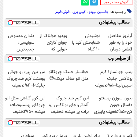
‌گزارش خطا در خبر
برچسب ها:
جاستین ترودو
،
کیتی پری
،
فرش قرمز
مطالب پیشنهادی
آرتروز مفاصل
نوشیدنی
ویدیو هولناک از
دندان مصنوعی
خود را به طور
شفابخش کبد با
جوان کارتن
سوئیسی:
قطعی درمان
10 گیاه
خوابی که
جدیدترین
کنید!
موثر(تخفیف تا
میلیاردر شد.
فناوری اروپا،
از سراسر وب
◗پرسش‌نامه◖
امشب)
آموزش رایگان
سبک و مقاوم |
پرداخت قسطی
بمب جوانساز! کرم
جوانساز جلبک چروکاتو
مرز بین پیری و جوانی
بوتاکس جلبک
مثل اتو صاف میکنه😍
پوستت کرم ضدچروک
اسپیرولینا50%تخفیف
جلبکه!40%تخفیف
بدون سوزن پوستتو
این کرم ضد چروک
این کرم گیاهی،مثل اتو
10سال جوون
آلمانی،جای بوتاکس رو
چروکای پوستتوصاف
کن50%تخفیف پاییزی
برات پر میکنه!تخفیف
میکنه!50%تخفیف
تا امشب
مطالب پیشنهادی
کمر درد داری؟
برای اولین بار در
درمان درد کمر
میخوای