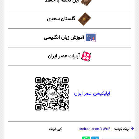
این لحظه با حافظ
گلستان سعدی
آموزش زبان انگلیسی
آپارات عصر ایران
اپلیکیشن عصر ایران
لینک کوتاه:
کپی لینک