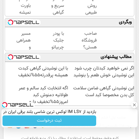
روش
سریع و
باورت
طبیعی
گیاهی
نمیشه
که
برای
چقدر
وبگردی
پوستت
جلوگیری
جوون
رو
و درمان
شدی!
صاحب
با پودر
مسیر
بصورت
پیری
خرید
فروشگاه
جلبک
همراهی
عمقی
پوست
جوانساز
هستی؟
چربیاتو
و
ابرسانی
اسپیرولینا
وام تا ۳
مثل
گزارش
مطالب پیشنهادی
و نرم
با تخفیف
میلیارد
اسید
عملکرد
میکنه
ویژه
تومان
ذوب
گروه
اگر نمی خواهید کبدتان چرب شود
با این نوشیدنی گیاهی کبدت
بگیر
کن
اسنپ
این نوشیدنی خوش طعم را بنوشید
همیشه پرقدرته55%تخفیف
(تخفیف
در
این نوشیدنی گیاهی ضامن سلامت
تا
۱۴۰۴
اگه انتخابت کبد سالم و عمر
کل بدن مخصوصا کبد است
امشب)
طولانیه دمنوش کبد
امروز55%تخفیف داره
بازدید از IM LS7 لوکس ترین شاسی بلند برقی ایران در
صفحه اول
فیلم
عصر ایران۲
درباره عصرایران
تماس با ما
آرشیو
جستجو
باشگاه انقلاب
ثبت درخواست
پیوندها
نظرسنجی
آب و هوا
اوقات شرعی
سواد زندگی
كليه حقوق محفوظ است، استفاده از مطالب با ذكر منبع بلامانع است.