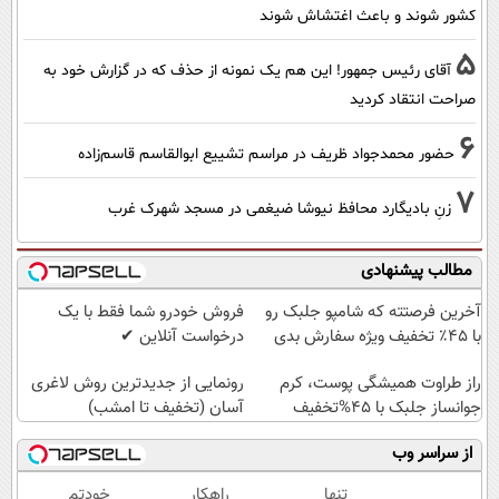
کشور شوند و باعث اغتشاش شوند
5
آقای رئیس جمهور! این هم یک نمونه از حذف که در گزارش خود به
صراحت انتقاد کردید
6
حضور محمدجواد ظریف در مراسم تشییع ابوالقاسم قاسم‌زاده
7
زنِ بادیگارد محافظ نیوشا ضیغمی در مسجد شهرک غرب
مطالب پیشنهادی
آخرین فرصتته که شامپو جلبک رو
فروش خودرو شما فقط با یک
با ۴۵٪ تخفیف ویژه سفارش بدی
درخواست آنلاین ✔
راز طراوت همیشگی پوست، کرم
رونمایی از جدیدترین روش لاغری
جوانساز جلبک با 45%تخفیف
آسان (تخفیف تا امشب)
از سراسر وب
تنها
راهکار
خودتم