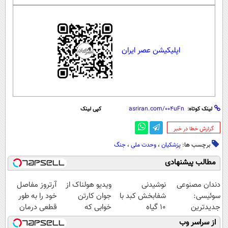
اپلیکیشن عصر ایران
لینک کوتاه:
کپی لینک
‌گزارش خطا در خبر
برچسب ها:
پزشکیان
،
وحدت ملی
،
جنگ
مطالب پیشنهادی
دندان مصنوعی
نوشیدنی
ویدیو هولناک از
آرتروز مفاصل
سوئیسی:
شفابخش کبد با
جوان کارتن
خود را به طور
جدیدترین
10 گیاه
خوابی که
قطعی درمان
فناوری اروپا،
موثر(تخفیف تا
میلیاردر شد.
کنید!
از سراسر وب