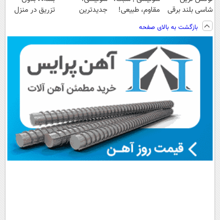
شاسی بلند برقی
مقاوم، طبیعی!
جدیدترین
تزریق در منزل
ایران در باشگاه
ویزیت
فناوری اروپا،
درمانش کن✅
بازگشت به بالای صفحه
انقلاب
رایگان+پرداخت
سبک و مقاوم |
◀پرسش‌نامه پر
اقساطی😍
پرداخت قسطی
کن▶