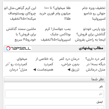
سبک و مقاوم |
امشب)
آموزش رایگان
◗پرسش‌نامه◖
پرداخت قسطی
تخفیف ویزه جام
طلا میخوای؟ تا 100
این کرم گیاهی،مثل اتو
جهانی رو شامپو
میلیون وام فوری خرید
چروکای پوستتوصاف
اسپیرولینا
طلا‼️
میکنه!50%تخفیف
پژو پارس خودتو
بمب جوانساز! کرم
ماشین سمند گذاشتی
گذاشتی برای فروش؟
بوتاکس جلبک
برای فروش؟ با
اینجا به راحتی بفروش
اسپیرولینا50%تخفیف
خودرو45 سریع
بفروش
مطالب پیشنهادی
کمر درد داری؟
درمان درد کمر
‌راه خلاصی از
میخوای
دیگه بسه! در
بدون جراحی،
کمردرد
کمردردت رو "در
منزل درمانش
تزریق ◀
همینجاست ◀
منزل" درمان
کن
پرسش‌نامه رو پر
فقط کافیه فرم
کنی؟ (◂فیلم +
نظر شما
(◀پرسش‌نامه)
کن ▶
رو پر کنی!
◂پرسش‌نامه)
نام
ایمیل