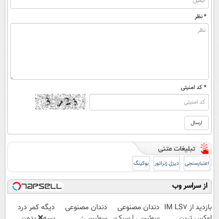
* نظر
* کد امنیتی
اعتبارسنجی
دیزل ژنراتور
بوکینگ
از سراسر وب
بازدید از IM LS7
دندان مصنوعی
دندان مصنوعی
دیگه کمر درد
لوکس ترین
سوئیسی | سبک،
سوئیسی:
بسه❌ بدون