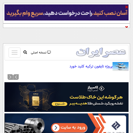
باز
نسخه اصلی
و
صفحه اول
پروژه تایفون ترکیه کلید خورد
بسته
تماس با ما
کردن
آرشیو
منو
جستجو
نظرسنجی
آب و هوا
اوقات شرعی
پیوند ها
سواد زندگی