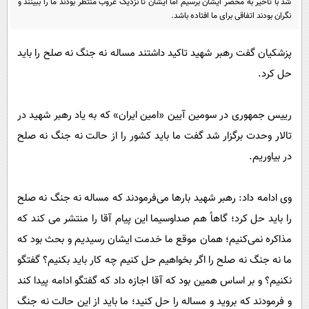
شد با تاخیر به محضر ایشان برسیم اما ایشان تا نزدیک غروب منتظر بودند ما را ببینند و
پیامک
سرگرمی
نگران بودند اتفاقی برای ما افتاده باشد.
روانشناسی
فناوری
پزشکیان گفت رهبر شهید تاکید داشتند مساله نه جنگ نه صلح را باید
آشپزی
گوناگون
حل کرد.
دانلود
حوادث
محیط زیست
رییس جمهوری در سومین آیین «امین ایران» که به یاد رهبر شهید در
سلامت
تالار وحدت برگزار شد گفت ما باید کشور را از حالت نه جنگ نه صلح
در بیاوریم.
فرهنگی
بین الملل
وی ادامه داد: رهبر شهید بارها می‌فرمودند که مساله نه جنگ نه صلح
اجتماعی
را باید حل کرد؛ گاهاً هم صداوسیما این پیام آقا را منتشر می کند که
حیات وحش
مذاکره نمی‌کنیم؛ همان موقع ما خدمت ایشان رسیدیم و بحث بود که
ما نه جنگ نه صلح را اگر بخواهیم حل کنیم چه کار باید بکنیم؟ گفتگو
سیاست خارجی
نکنیم؟ و بر اساس همین بود که آقا اجازه داد که گفتگو ادامه پیدا کند
و فرمودند که بروید و مساله را حل کنید؛ ما باید از این حالت نه جنگ