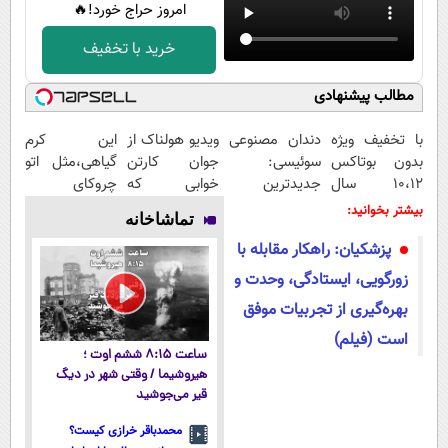
امروز حراج خورد!🔥
خرید با تخفیف
مطالب پیشنهادی
با تخفیف ویژه
دندان مصنوعی
ویدیو هولناک از
این کرم
بدون بوتاکس
سوئیسی:
جوان کارتن
گیاهی،مثل اتو
۱۰،۱۲ سال
جدیدترین
خوابی که
چروکای
جوون شو
فناوری اروپا،
میلیاردر شد.
پوستتوصاف
بیشتر بخوانید:
تماشاخانه
سبک و مقاوم |
آموزش رایگان
میکنه!50%تخفیف
پزشکیان: راهکار مقابله با
پرداخت قسطی
زورگویی، ایستادگی، وحدت و
بهره‌گیری از تجربیات موفق
است (فیلم)
ساعت ۸:۱۵ ششم اوت ؛
هیروشیما / وقتی شهر در دیگ
قیر می‌جوشید
محمدباقر خرازی کیست؟