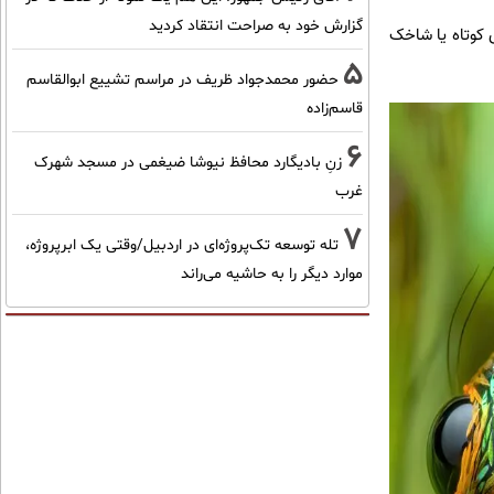
گزارش خود به صراحت انتقاد کردید
وهای کوتاه یا شاخک
5
حضور محمدجواد ظریف در مراسم تشییع ابوالقاسم
قاسم‌زاده
6
زنِ بادیگارد محافظ نیوشا ضیغمی در مسجد شهرک
غرب
7
تله توسعه تک‌پروژه‌ای در اردبیل/وقتی یک ابرپروژه،
موارد دیگر را به حاشیه می‌راند
مطالب پیشنهادی
با جلبک اسپیرولینا جوانی و
۲۵٪ تخفیف ایمپلنت تا
شادابی پوستت
پایان جشنواره 🎁
تضمینه50%تخفیف
چطور میشه قسطی طلا
الان وقتشه‼️ هم طلا بخر