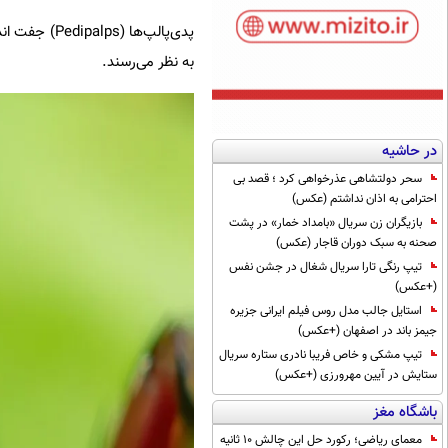
پدی‌پالپ‌ها
به نظر می‌رسند.
در حاشیه
سحر دولتشاهی عذرخواهی کرد ؛ قصد بی
احترامی به اذان نداشتم (عکس)
بازیگران زن سریال «بامداد خمار» در پشت
صحنه به سبک دوران قاجار (عکس)
تیپ رنگی تارا سریال شغال در جشن نفس
(+عکس)
استایل جالب مدل روس فیلم ایرانی جزیره
جیمز باند در اصفهان (+عکس)
تیپ مشکی و خاص فریبا نادری ستاره سریال
ستایش در آیین مهرورزی (+عکس)
باشگاه مغز
معمای ریاضی؛ رکورد حل این چالش 10 ثانیه