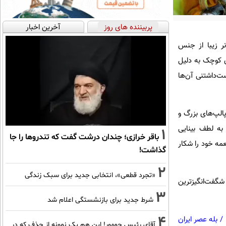
پربیننده های روز
آخرین اخبار
ر زیبا از جنس
ی کوچک به دلیل
ت‌داشتنی آن‌ها
الپ‌های بزرگ و
به لطف بینایی
1
باقر خرازی؛ چندان درشت گفت که تندروها را جا
مه خود را شکار
گذاشت!
2
«تجرد قطعی»، انتخابی جدید برای سبک زندگی
شگفت‌انگیزترین
3
شرط جدید برای بازنشستگی اعلام شد
4
/
بله عصر ایران
آقای رئیس جمهور! این هم یک نمونه از حذف که در