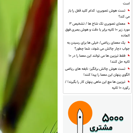
است
تست هوش تصویری: کدام کلید قفل را باز
می کند؟
معمای تصویری تک شاخ ها / تشخیص 3
مورد زیر 10 ثانیه برابر با دقت و هوش بصری فوق
العاده
یک معمای ریاضی/ خیلی ها برای رسیدن به
جواب دچار چالش می شوند، شما چطور؟
فقط تیزبین ها می توانند این معما را در 10
ثانیه حل کنند!
تست هوش چالش برانگیز: نابغه های ریاضی
الگوی پنهان این معما را پیدا کنند!
تیزبین ها مچ این ماهی پنهان کار را بگیرند! /
رکورد 10 ثانیه