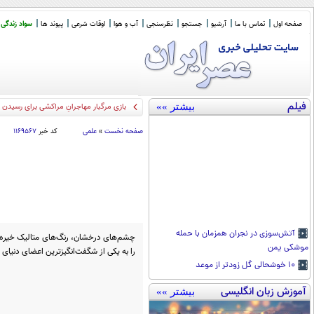
صفحه اول
تماس با ما
آرشیو
جستجو
نظرسنجی
آب و هوا
اوقات شرعی
پیوند ها
سواد زندگی
فیلم
بیشتر »»
فرشا
_
صفحه نخست
»
علمی
کد خبر
۱۱۶۹۵۶۷
آتش‌سوزی در نجران همزمان با حمله
چشم‌های درخشان، رنگ‌های متالیک خیره‌ک
موشکی یمن
را به یکی از شگفت‌انگیزترین اعضای دنیای 
۱۰ خوشحالی گل زودتر از موعد
آموزش زبان انگلیسی
بیشتر »»