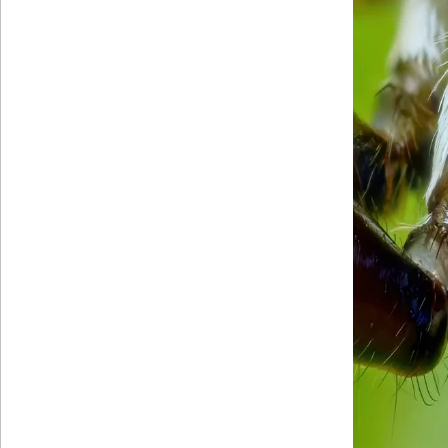
امشب)
بکش!