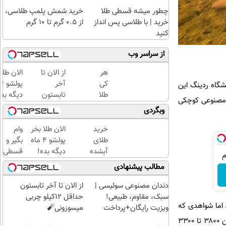
چطور میشه قسطی طلا
خرید شمش پلمپ طلاسی،
خرید | با طلاسی پس انداز
از ۰.۵ گرم تا ۱۰ گرم
کنید
از سراسر وب
هر
از الان تا
الان طلا
کی
آخر
شگاه ردینگ این
طلا
تابستون
دیگه بده
یر مصنوعی کوچکی
داره،
حداقل
سرمایه‌گ
وبگردی
غم
12کیلو
طلا با ا
نداره!
چربی
بی‌بهره
خرید
الان طلا بخر
وام
😊💎
میسوزونی
طلای
پولشو 4 ماه
بگیر و
(خرید
🧨
آبشده
دیگه بده!
قسطی
طلا با
حتی با
سرمایه‌گذاری
طلا
مطالب پیشنهادی
چند
۱۰۰هزارتومان
طلا با اقساط
بخر!
کلیک)
بی‌بهره
چی از
دندان مصنوعی سوئیسی |
از الان تا آخر تابستون
این
سبک، مقاوم، طبیعی!
حداقل 12کیلو چربی
 اما شواهدی که
بهتر!!
ویزیت رایگان+پرداخت
میسوزونی🧨
سریع
اقساطی😍
اخیرا محققان به آن دست یافته‌اند، حکایت از آن دارد که ساخت بعضی از آن‌ها به مراتب زودتر از اینها، یعنی بین ۳۸۰۰ تا ۳۳۰۰