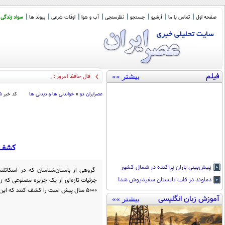
صفحه اول
تماس با ما
آرشیو
جستجو
نظرسنجی
آب و هوا
اوقات شرعی
پیوند ها
سواد زندگی
فیلم
بیشتر »»
فال حافظ امروز : یک غزل ناب و یک تفسیر گو
عصرايران دو
»
خواندنی ها و دیدنی ها
کد خبر
۵
کشف جزیره‌مصنو
پیش‌بینی باران پراکنده در شمال کشور
گروهی از باستان‌شناسان که در اسکاتلند
جزئیات تازه‌ای از یک جزیره مصنوعی که ز
دماوند در قلب تابستان سفیدپوش شد!
۵۰۰۰ سال پیش است را کشف کنند که این خبر در نوع خود، جالب توجه است.
آموزش زبان انگلیسی
بیشتر »»