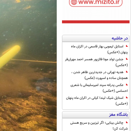
در حاشیه
استایل لیمویی بهار قاسمی در اکران ماه
پنهان (+عکس)
جشن تولد مونا فائزپور همسر احمد مهران‌فر
(+عکس)
هدیه تهرانی در جدیدترین ظاهر شدن ،
همچنان ساده و اسپورت (عکس)
عکس پدرانه سپند امیرسلیمانی با شعری
احساسی (+عکس)
استایل شیک لیندا کیانی در اکران ماه پنهان
(+عکس)
باشگاه مغز
چالش بینایی؛ اگر تیزبین و سریع هستی
شرکت کن!