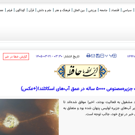
سیاسی
اقتصاد
جامعه
ورزشی
بین الملل
فرهنگ و هنر
علم و دانش
قرآن
گوناگون
فیلم
عصر 
یا (31
_
‍‍‍ پ
پ
تاریخ انتشار:
۰۳:۳۰ - ۲۱-۰۳-۱۴۰۵
۱۱۶۹۶۱
‌گزارش خطا در خبر
عی ۵۰۰۰ ساله در عمق آب‌های اسکاتلند!(+عکس)
 مشغول به فعالیت بودند، اخیرا موفق شده‌اند تا
یر آب‌های جزیره لوئیس پنهان شده بود و متعلق به