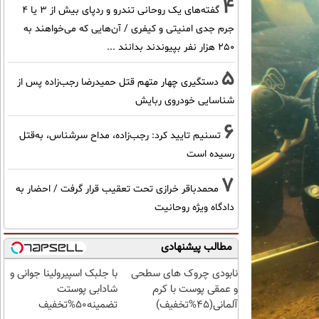
4
گفته‌های یک روحانی تندرو و ردپای بیش از ۳ یا ۴
جرم جدی امنیتی و کیفری / آن‌هایی که می‌خواهند به
۲۵۰ هزار نفر بپیوندند بدانند ...
5
دستگیری چهار متهم قتل حمیدرضا رجب‌زاده پس از
شناسایی خودروی ربایش
6
تسنیم تایید کرد: رجب‌زاده، مداح سرشناس، به‌قتل
رسیده است
7
محمدباقر خرازی تحت تعقیب قرار گرفت / احضار به
دادگاه ویژه روحانیت
مطالب پیشنهادی
نابودی چروک های سطحی
با جلبک اسپیرولینا جوانی و
و عمقی پوست با کرم
شادابی پوستت
آلمانی(45%تخفیف)
تضمینه50%تخفیف