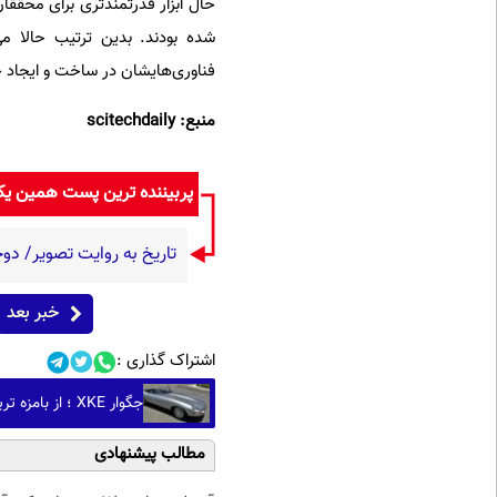
حال ابزار قدرتمندتری برای محققا
شده بودند. بدین ترتیب حالا می
فناوری‌هایشان در ساخت و ایجاد ج
منبع: scitechdaily
پربیننده ترین پست همین ی
تاریخ به روایت تصویر/ دوچرخه
خبر بعد
اشتراک گذاری :
جگوار XKE ؛ از بامزه ترین خودروهای اسپرت جهان! (+عکس)
مطالب پیشنهادی