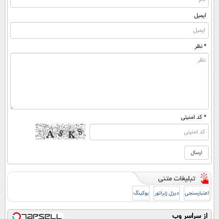
ایمیل
* نظر
* کد امنیتی
اعتبارسنجی
دیزل ژنراتور
بوکینگ
از سراسر وب