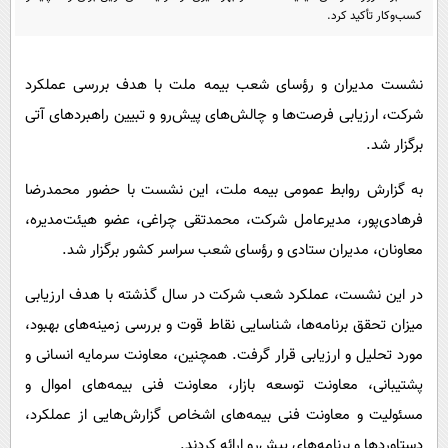
پیامک
سرگرمی
کسب‌وکار تأکید کرد.
روانشناسی
فناوری
آشپزی
نشست مدیران و رؤسای شعب بیمه ملت با هدف بررسی عملکرد
گوناگون
شرکت، ارزیابی فرصت‌ها و چالش‌های پیش‌رو و تبیین راهبردهای آتی
دانلود
حوادث
برگزار شد.
محیط زیست
به گزارش روابط عمومی بیمه ملت، این نشست با حضور محمدرضا
سلامت
فرهادی‌پور، مدیرعامل شرکت، محمدتقی چراغی، عضو هیئت‌مدیره،
فرهنگی
معاونان، مدیران ستادی و رؤسای شعب سراسر کشور برگزار شد.
بین الملل
در این نشست، عملکرد شعب شرکت در سال گذشته با هدف ارزیابی
اجتماعی
میزان تحقق برنامه‌ها، شناسایی نقاط قوت و بررسی زمینه‌های بهبود،
حیات وحش
مورد تحلیل و ارزیابی قرار گرفت. همچنین، معاونت سرمایه انسانی و
سیاست خارجی
پشتیبانی، معاونت توسعه بازار، معاونت فنی بیمه‌های اموال و
مسئولیت و معاونت فنی بیمه‌های اشخاص گزارش‌هایی از عملکرد،
دستاوردها و برنامه‌های پیش‌رو ارائه کردند.