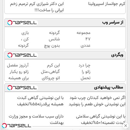
کرم جوانساز اسپیرولینا
این دکتر شیرازی کرم ترمیم زخم
ایرانی را ساخت!!!
از سراسر وب
مجموعه
گردونه
بازی
47
شانس
کن ،
عددی
بدون پوچ
گردونه
دریل
|
بچرخون
وبگردی
پیچ
بچرخونش
، جایزه
گوشتی
1000 دلار
ببر 🎮
چرا درد
این کرم
آرتروز مفصل
شارژی
تتر ببر!
🔥😍
زانو را
گیاهی،مثل
زانو رو یکبار
(تخفیف
🔥😍
تحمل
اتو چروکای
برای همیشه
به مدت
می‌کنی؟
پوستتوصاف
درمان کن!
مطالب پیشنهادی
محدود)
خیلی
میکنه!50%تخفیف
◗پرسش‌نامه◖
ساده
اگر نمی خواهید کبدتان چرب شود
با این نوشیدنی گیاهی کبدت
درمنزل
این نوشیدنی خوش طعم را بنوشید
همیشه پرقدرته55%تخفیف
درمانش
کن
با این نوشیدنی گیاهی سلامتی
دارای سیب سلامت و مجوز وزارت
کبدت تضمینه!50%تخفیف
بهداشت