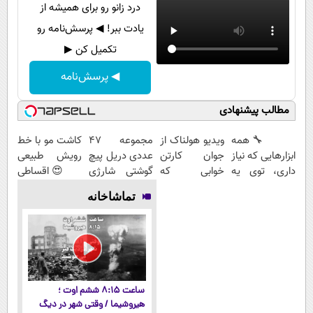
درد زانو رو برای همیشه از
یادت ببر! ◀ پرسش‌نامه رو
تکمیل کن ▶
◀ پرسش‌نامه
مطالب پیشنهادی
🔧 همه
ویدیو هولناک از
مجموعه 47
کاشت مو با خط
ابزارهایی که نیاز
جوان کارتن
عددی دریل پیچ
رویش طبیعی
داری، توی یه
خوابی که
گوشتی شارژی
😍 اقساطی
کیف جمع شده!
میلیاردر شد.
(تخفیف به
بدون بهره
تماشاخانه
تخفیف به مدت
آموزش رایگان
مدت محدود)
محدود
ساعت ۸:۱۵ ششم اوت ؛
هیروشیما / وقتی شهر در دیگ