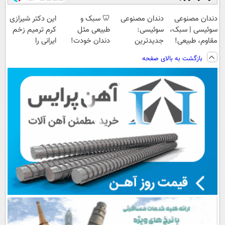
دندان مصنوعی
دندان مصنوعی
🦷 سبک و
این دکتر شیرازی
سوئیسی | سبک،
سوئیسی:
طبیعی مثل
کرم ترمیم زخم
مقاوم، طبیعی!
جدیدترین
دندان خودت!
ایرانی را
ویزیت
فناوری اروپا،
نصب آسان و
ساخت!!!
بازگشت به بالای صفحه
رایگان+پرداخت
سبک و مقاوم |
پرداخت اقساطی
اقساطی😍
پرداخت قسطی
💳 📍 تهران