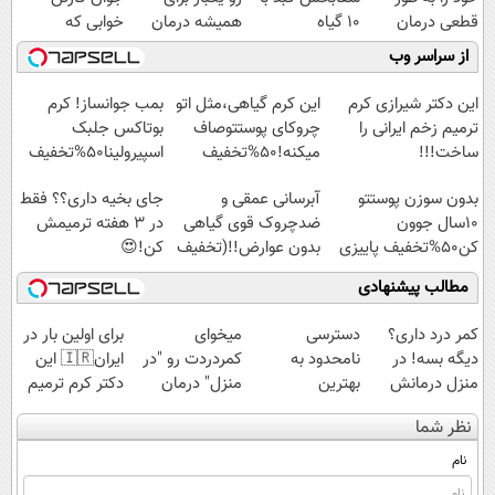
قطعی درمان
10 گیاه
همیشه درمان
خوابی که
کنید!
موثر(تخفیف تا
کن!
میلیاردر شد.
از سراسر وب
◗پرسش‌نامه◖
امشب)
◗پرسش‌نامه◖
آموزش رایگان
این دکتر شیرازی کرم
این کرم گیاهی،مثل اتو
بمب جوانساز! کرم
ترمیم زخم ایرانی را
چروکای پوستتوصاف
بوتاکس جلبک
ساخت!!!
میکنه!50%تخفیف
اسپیرولینا50%تخفیف
بدون سوزن پوستتو
آبرسانی عمقی و
جای بخیه داری؟؟ فقط
10سال جوون
ضدچروک قوی گیاهی
در 3 هفته ترمیمش
کن50%تخفیف پاییزی
بدون عوارض!!(تخفیف
کن!😍
تا امشب)
مطالب پیشنهادی
کمر درد داری؟
دسترسی
میخوای
برای اولین بار در
دیگه بسه! در
نامحدود به
کمردردت رو "در
ایران🇮🇷 این
منزل درمانش
بهترین
منزل" درمان
دکتر کرم ترمیم
کن
آموزش‌ها تا روز
کنی؟ (◂فیلم +
کننده 23 روزه
نظر شما
(◀پرسش‌نامه)
کنکور
◂پرسش‌نامه)
ساخت!
نام