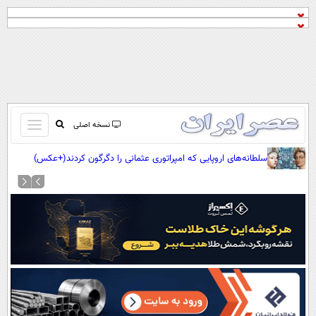
باز
نسخه اصلی
و
صفحه اول
سلطانه‌های اروپایی که امپراتوری عثمانی را دگرگون کردند(+عکس)
بسته
تماس با ما
کردن
آرشیو
منو
جستجو
نظرسنجی
آب و هوا
اوقات شرعی
پیوند ها
سواد زندگی