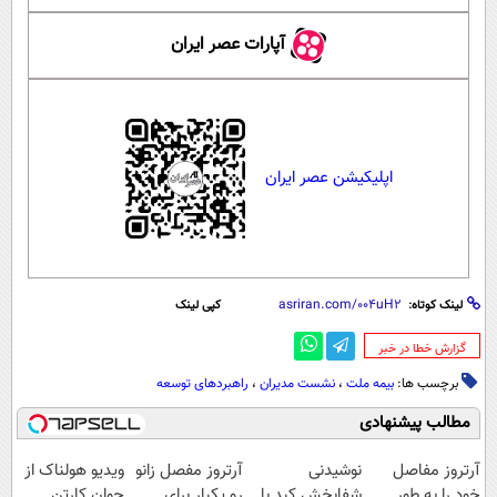
آپارات عصر ایران
اپلیکیشن عصر ایران
لینک کوتاه:
کپی لینک
‌گزارش خطا در خبر
برچسب ها:
بیمه ملت
،
نشست مدیران
،
راهبردهای توسعه
مطالب پیشنهادی
آرتروز مفاصل
نوشیدنی
آرتروز مفصل زانو
ویدیو هولناک از
خود را به طور
شفابخش کبد با
رو یکبار برای
جوان کارتن