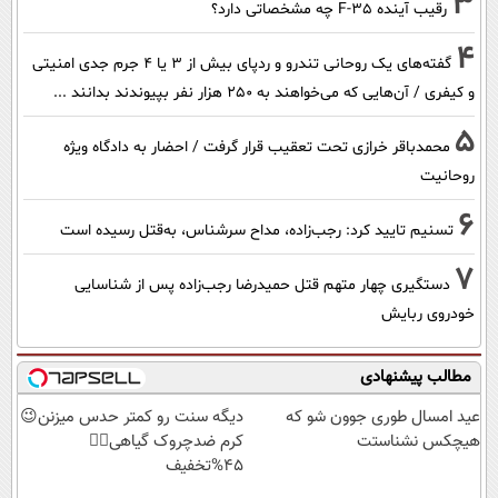
3
رقیب آینده F-35 چه مشخصاتی دارد؟
4
گفته‌های یک روحانی تندرو و ردپای بیش از ۳ یا ۴ جرم جدی امنیتی
و کیفری / آن‌هایی که می‌خواهند به ۲۵۰ هزار نفر بپیوندند بدانند ...
5
محمدباقر خرازی تحت تعقیب قرار گرفت / احضار به دادگاه ویژه
روحانیت
6
تسنیم تایید کرد: رجب‌زاده، مداح سرشناس، به‌قتل رسیده است
7
دستگیری چهار متهم قتل حمیدرضا رجب‌زاده پس از شناسایی
خودروی ربایش
مطالب پیشنهادی
عید امسال طوری جوون شو که
دیگه سنت رو کمتر حدس میزنن😉
هیچکس نشناستت
کرم ضدچروک گیاهی👈🏻
45%تخفیف