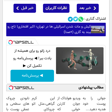
خبر بعد
نظرات کاربران
خبر قبل
اشتراک گذاری :
کیش و مات شدن اسرائیلی ها در تهران؛ اکبر افتخاری! تاج رو
ببند به گاری (+صدا)
درد زانو رو برای همیشه از
یادت ببر! ◀ پرسش‌نامه رو
تکمیل کن ▶
◀ پرسش‌نامه
مطالب پیشنهادی
جوانی را به
ویدیو هولناک از
این کرم
نابودی چروک
پوست خود
جوان کارتن
گیاهی،مثل اتو
های سطحی و
هدیه دهید...
خوابی که
چروکای
عمقی پوست با