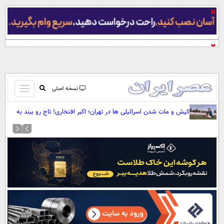
باز
نسخه اصلی
و
صفحه اول
کیش و مات شدن اسرائیلی ها در تهران؛ اکبر افتخاری! تاج رو ببند به
بسته
گاری (+صدا)
تماس با ما
کردن
آرشیو
منو
جستجو
نظرسنجی
آب و هوا
اوقات شرعی
پیوند ها
سواد زندگی