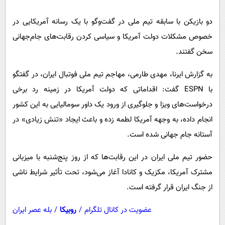
پیامک
سرگرمی
دو بازیکن با سابقه تیم ملی در گفت‌وگو با یک رسانه آمریکایی در
روانشناسی
فناوری
خصوص مشکلات دولت آمریکا و سیاسی کردن رقابت‌های جام‌جهانی
آشپزی
گوناگون
سخن گفتند.
دانلود
حوادث
به گزارش ایرنا، مهدی طارمی، مهاجم تیم ملی فوتبال ایران، در گفتگو
محیط زیست
با ESPN گفت: اقداماتی که دولت آمریکا در زمینه رد برخی
سلامت
درخواست‌های ویزا و جلوگیری از ورود یک داور سومالیایی به این کشور
فرهنگی
انجام داده، به وجهه آمریکا لطمه زده و باعث ایجاد «تنش زیادی» در
آستانه جام جهانی شده است.
بین الملل
اجتماعی
حضور تیم ملی ایران در این رقابت‌ها که از روز پنج‌شنبه با میزبانی
مشترک آمریکا، مکزیک و کانادا آغاز می‌شود، تحت تأثیر شرایط ناشی
حیات وحش
از جنگ ایران قرار گرفته است.
سیاست خارجی
عضویت در کانال تلگرام
/
روبیکا
/
بله عصر ایران