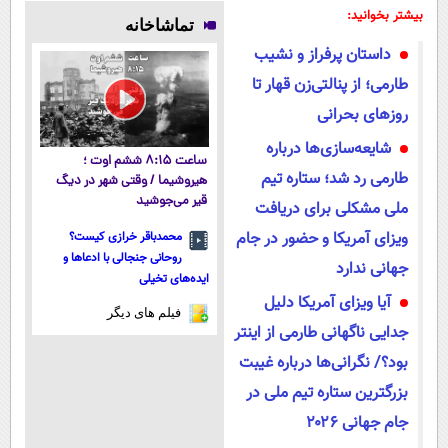
میلیاردر شد.
پوستتوصاف
کرم
بیشتر بخوانید:
تماشاخانه
آموزش رایگان
میکنه!50%تخفیف
آلمانی(45%تخفیف)
داستان پرفراز و نشیب
طارمی؛ از پنالتی‌زن قهار تا
روزهای بحرانی
شایعه‌سازی‌ها درباره
ساعت ۸:۱۵ ششم اوت ؛
طارمی رد شد؛ ستاره تیم
هیروشیما / وقتی شهر در دیگ
قیر می‌جوشید
ملی مشکلی برای دریافت
ویزای آمریکا و حضور در جام
محمدباقر خرازی کیست؟
روحانی جنجالی با ادعاها و
جهانی ندارد
ایده‌های تخیلی
آیا ویزای آمریکا دلیل
فیلم های دیگر
جدایی ناگهانی طارمی از اینتر
بود؟/ نگرانی‌ها درباره غیبت
بزرگترین ستاره تیم ملی در
جام جهانی ۲۰۲۶