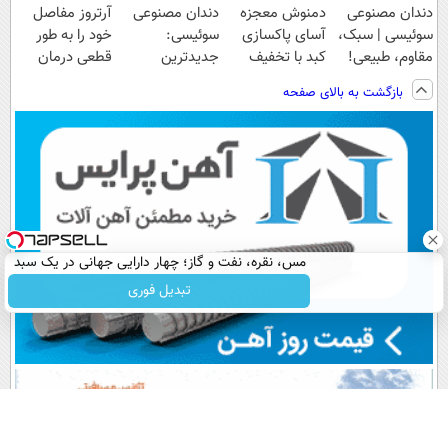
دندان مصنوعی
دمنوش معجزه
دندان مصنوعی
آرتروز مفاصل
سوئیسی | سبک،
آسای پاکسازی
سوئیسی:
خود را به طور
مقاوم، طبیعی!
کبد با تخفیف
جدیدترین
قطعی درمان
ویزیت
ویژه
فناوری اروپا،
کنید!
بازگشت به بالای صفحه
رایگان+پرداخت
سبک و مقاوم |
◗پرسش‌نامه◖
اقساطی😍
پرداخت قسطی
مس، نقره، نفت و گاز؛ چهار دارایی جهانی در یک سبد
تبدیل فوری