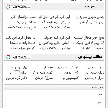
سریع و راحت
میلیاردر شد.
کنید!
سریع بفروشش
از سراسر وب
بفروش
آموزش رایگان
◗پرسش‌نامه◖
چربی سوزی سریع با
این کرم گیاهی،مثل اتو
بمب جوانساز! کرم
پودر لاغری گیاهی
چروکای پوستتوصاف
بوتاکس جلبک
میکنه!50%تخفیف
اسپیرولینا50%تخفیف
هیچ چیز محال نیست
این کرم ضد چروک
در فصل گرما این باید
😱 پودر لاغری جلبک با
آلمانی،جای بوتاکس رو
همجا باهات باشه!
تخفیف منتظرته!
برات پر میکنه!تخفیف
(فروش ویژه نصف
تا امشب
قیمت بازار)
مطالب پیشنهادی
کمر درد داری؟
فروش راحت پژو
میخوای
برای اولین بار در
دیگه بسه! در
۲۰6، بدون
کمردردت رو "در
ایران🇮🇷 این
منزل درمانش
کمیسیون و
منزل" درمان
دکتر کرم ترمیم
کن
دردسر
کنی؟ (◂فیلم +
کننده 23 روزه
نظر شما
(◀پرسش‌نامه)
◂پرسش‌نامه)
ساخت!
نام