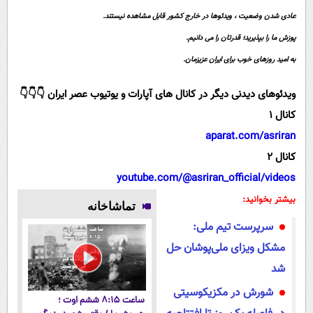
پیامک
سرگرمی
عادی شدن وضعیت ، ویدئوها در خارج کشور قابل مشاهده نیستند.
روانشناسی
فناوری
پوزش ما را بپذیرید؛ قدرتان را می دانیم.
آشپزی
گوناگون
به امید روزهای خوب برای ایران عزیزمان.
دانلود
حوادث
ویدئوهای دیدنی دیگر در کانال های آپارات و یوتیوب عصر ایران 👇👇👇
محیط زیست
کانال 1
aparat.com/asriran
سلامت
کانال 2
فرهنگی
youtube.com/@asriran_official/videos
بین الملل
بیشتر بخوانید:
تماشاخانه
اجتماعی
سرپرست تیم ملی:
حیات وحش
مشکل ویزای ملی‌پوشان حل
سیاست خارجی
شد
شورش در مکزیکوسیتی
ساعت ۸:۱۵ ششم اوت ؛