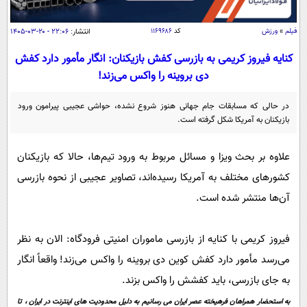
سیاسی
اقتصاد
فیلم
»
ورزش
کد
۱۱۶۹۶۸۶
انتشار:
۲۲:۰۶ - ۲۰-۰۳-۱۴۰۵
جامعه
اقتصادی
کنایه فیروز کریمی به بازرسی کفش بازیکنان: انگار مأمور دارد کفش
دی بروینه را واکس می‌زند!
ورزشی
اجتماعی
خودرو
بین الملل
حوادث
در حالی که مسابقات جام جهانی هنوز شروع نشده، حواشی عجیبی پیرامون ورود
بازیکنان به آمریکا شکل گرفته است.
فرهنگ و هنر
سیاست خارجی
سلامت
علم و دانش
یک برش دانایی
علاوه بر بحث ویزا و مسائل مربوط به ورود تیم‌ها، حالا که بازیکنان
قرآن
فناوری و It
محیط زیست
کشورهای مختلف به آمریکا رسیده‌اند، تصاویر عجیبی از نحوه بازرسی
گوناگون
علمی
آن‌ها منتشر شده است.
سفر و تفریح
فیلم
سرگرمی
اخبار کریپتو
عصر ایران 2
اقتصاد
فیروز کریمی با کنایه از بازرسی ماموران امنیتی فرودگاه: الان به نظر
باشگاه مغز
می‌رسد مأمور دارد کفش کوین دی بروینه را واکس می‌زند! واقعاً انگار
آموزش زبان
خواندنی ها و دیدنی ها
ورزش
مجله تصویری سلاح
به جای بازرسی، باید کفشش را واکس بزند.
داستان کوتاه
سیاست
به استحضار همراهان فرهیخته عصر ایران می رسانیم به دلیل محدودیت های اینترنت در ایران ، تا