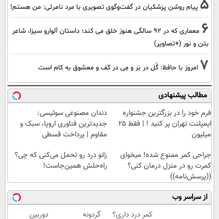
5
پیام روشن پزشکیان در گفت‌و‌گوی تصویری با مرد نامرئی: من هستم!
6
معماری که در 92 سالگی هنوز خلق می کند؛ داستان آلوارو سیزا، شاعر
بتن و نور (+تصاویر)
7
امروز با حافظ: گُل در بَر و مِی در کَف و معشوق به کام است
مطالب پیشنهادی
فرم خود را در بزرگترین جشنواره
دندان مصنوعی سوئیسی:
ایمپلنت تهران پر کنید ! | فقط ۲۵
جدیدترین فناوری اروپا، سبک و
میلیون
مقاوم | پرداخت قسطی
جراحی کمر ممنوع شده! میخوای
زانو درد رو تحمل می‌کنی که چی؟
کمرت رو در منزل درمان کنی؟
راه‌حلش همین‌جاست!
((پرسش‌نامه))
از سراسر وب
کمر درد داری؟
گردونه
دوربین