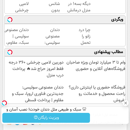
دیگه بسه! در
شانس
لامپی
منزل درمانش
بدون
چرخشی
کن
پوچ از
360
وبگردی
(◀پرسش‌نامه)
PS5
درجه
تا
فقط
چرا درد
دندان
دندان مصنوعی
آیفون17
امروز
زانو را
مصنوعی
سوئیسی |
و بیت
حراج
تحمل
سوئیسی:
سبک، مقاوم،
کوین
شد🔥
می‌کنی؟
جدیدترین
طبیعی! ویزیت
مطالب پیشنهادی
🔥
پرداخت
خیلی
فناوری
رایگان+پرداخت
درب
ساده
اروپا،
اقساطی😍
وام تا ۳ میلیارد تومان ویژه صاحبان
دوربین لامپی چرخشی 360 درجه
منزل
درمنزل
سبک و
فروشگاه‌های آنلاین و حضوری
فقط امروز حراج شد🔥 پرداخت
درمانش
مقاوم |
درب منزل
کن
پرداخت
فروشگاه حضوری یا اینترنتی داری؟
قسطی
دندان مصنوعی سوئیسی:
راحت محصول و خدماتت رو
جدیدترین فناوری اروپا، سبک و
بفروش
مقاوم | پرداخت قسطی
🦷 سبک و طبیعی مثل دندان خودت! نصب آسان و
صفحه اول
فیلم
عصر ایران۲
درباره عصرایران
تماس با ما
آرشیو
جستجو
پرداخت اقساطی 💳 📍 تهران
ویزیت رایگان😍
پیوندها
نظرسنجی
آب و هوا
اوقات شرعی
سواد زندگی