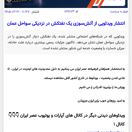
سیاسی
اقتصاد
فیلم
»
سیاست
کد
۱۱۶۹۷۷۳
انتشار:
۱۱:۳۷ - ۲۱-۰۳-۱۴۰۵
جامعه
اقتصادی
انتشار ویدئویی از آتش‌سوزی یک نفتکش در نزدیکی سواحل عمان
ورزشی
اجتماعی
خودرو
ویدئویی که در شبکه‌های اجتماعی منتشر شده، یک نفتکش دچار آتش‌سوزی را در
بین الملل
نزدیکی سواحل عمان نشان می‌دهد. تاکنون جزئیات رسمی بیشتری درباره علت حادثه،
حوادث
میزان خسارت یا وضعیت خدمه این شناور منتشر نشده است.
فرهنگ و هنر
سیاست خارجی
سلامت
علم و دانش
یک برش دانایی
به استحضار همراهان فرهیخته عصر ایران می رسانیم به دلیل محدودیت های اینترنت در ایران ، تا
قرآن
فناوری و It
محیط زیست
عادی شدن وضعیت ، ویدئوها در خارج کشور قابل مشاهده نیستند.
گوناگون
علمی
سفر و تفریح
پوزش ما را بپذیرید؛ قدرتان را می دانیم.
فیلم
سرگرمی
اخبار کریپتو
به امید روزهای خوب برای ایران عزیزمان.
عصر ایران 2
اقتصاد
باشگاه مغز
آموزش زبان
خواندنی ها و دیدنی ها
ورزش
مجله تصویری سلاح
ویدئوهای دیدنی دیگر در کانال های آپارات و یوتیوب عصر ایران 👇👇👇
داستان کوتاه
کانال 1
سیاست