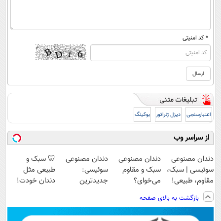
* کد امنیتی
اعتبارسنجی
دیزل ژنراتور
بوکینگ
از سراسر وب
دندان مصنوعی
دندان مصنوعی
دندان مصنوعی
🦷 سبک و
سوئیسی | سبک،
سبک و مقاوم
سوئیسی:
طبیعی مثل
مقاوم، طبیعی!
می‌خوای؟
جدیدترین
دندان خودت!
ویزیت
پرداخت اقساطی
فناوری اروپا،
نصب آسان و
بازگشت به بالای صفحه
رایگان+پرداخت
هم داریم!😍 |
سبک و مقاوم |
پرداخت اقساطی
اقساطی😍
📍تهران
پرداخت قسطی
💳 📍 تهران