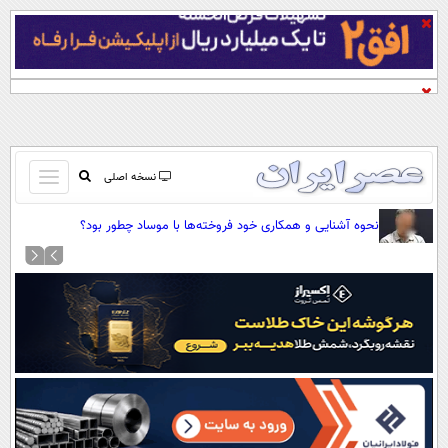
باز
نسخه اصلی
و
صفحه اول
نحوه آشنایی و همکاری خود فروخته‌ها با موساد چطور بود؟
بسته
تماس با ما
کردن
آرشیو
منو
جستجو
نظرسنجی
آب و هوا
اوقات شرعی
پیوند ها
سواد زندگی