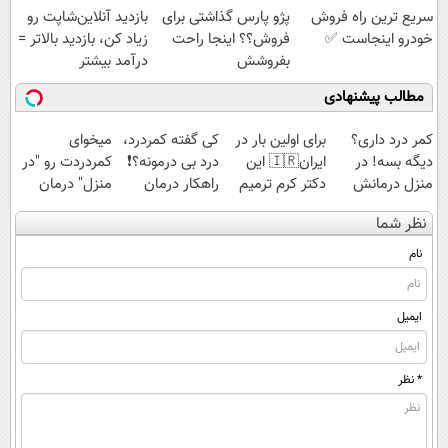
سریع ترین راه فروش
پژو پارس گذاشتی برای
بازدید آنلاین‌شاپت رو
قسطی
خودرو اینجاست ✅
فروش؟؟ اینجا راحت
زیاد کن، بازدید بالاتر =
بفروشش
درآمد بیشتر
مطالب پیشنهادی
کمر درد داری؟
برای اولین بار در
کی گفته کمردرد،
میخوای
دیگه بسه! در
ایران🇮🇷 این
درد بی درمونه؟❗
کمردردت رو "در
منزل درمانش
دکتر کرم ترمیم
راهکار درمان
منزل" درمان
کن
کننده 23 روزه
+پرسشنامه
کنی؟ (◂فیلم +
نظر شما
(◀پرسش‌نامه)
ساخت!
◂پرسش‌نامه)
نام
ایمیل
* نظر