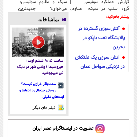
گزارش عملکرد
سوئیسی |
سبک و مقاوم
سوئیسی:
گروه اسنپ در
سبک، مقاوم،
می‌خوای؟
جدیدترین
۱۴۰۴
طبیعی! ویزیت
پرداخت
فناوری اروپا،
بیشتر بخوانید:
تماشاخانه
رایگان+پرداخت
اقساطی هم
سبک و مقاوم |
آتش‌سوزی گسترده در
اقساطی😍
داریم!😍 | 📍
پرداخت قسطی
تهران
پالایشگاه نفت باپکو در
بحرین
آتش‌ سوزی یک نفتکش
ساعت ۸:۱۵ ششم اوت ؛
در نزدیکی سواحل عمان
هیروشیما / وقتی شهر در دیگ
قیر می‌جوشید
محمدباقر خرازی کیست؟
روحانی جنجالی با ادعاها و
ایده‌های تخیلی
فیلم های دیگر
عضویت در اینستاگرام عصر ایران