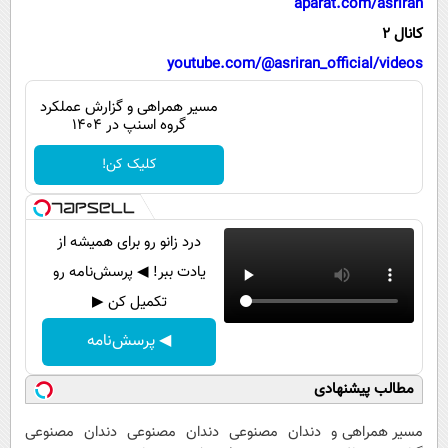
aparat.com/asriran
پیامک
سرگرمی
کانال 2
روانشناسی
فناوری
youtube.com/@asriran_official/videos
آشپزی
گوناگون
مسیر همراهی و گزارش عملکرد
دانلود
حوادث
گروه اسنپ در ۱۴۰۴
محیط زیست
کلیک کن!
سلامت
فرهنگی
درد زانو رو برای همیشه از
بین الملل
یادت ببر! ◀ پرسش‌نامه رو
تکمیل کن ▶
اجتماعی
◀ پرسش‌نامه
حیات وحش
سیاست خارجی
مطالب پیشنهادی
مسیر همراهی و
دندان مصنوعی
دندان مصنوعی
دندان مصنوعی