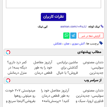
نظرات کاربران
لینک کوتاه:
کپی لینک
‌گزارش خطا در خبر
برچسب ها:
آتش سوزی
،
عمان
،
نفتکش
مطالب پیشنهادی
دندان مصنوعی
ماشین برلیانس
آرتروز مفاصل
کمر درد داری؟
سوئیسی:
گذاشتی برای
خود را به طور
دیگه بسه! در
جدیدترین
فروش؟ با خیال
قطعی درمان
منزل درمانش
فناوری اروپا،
راحت بفروش
کنید!
کن
از سراسر وب
سبک و مقاوم |
◗پرسش‌نامه◖
(◀پرسش‌نامه)
پرداخت قسطی
دندان مصنوعی
آرتروز مفاصل خود را
میدونستی 207 خودت
سوئیسی: جدیدترین
به طور قطعی درمان
رو میتونی روهوا
فناوری اروپا، سبک و
کنید! ◗پرسش‌نامه◖
بفروشی؟اینجا سریع و
مقاوم | پرداخت
راحت بفروش