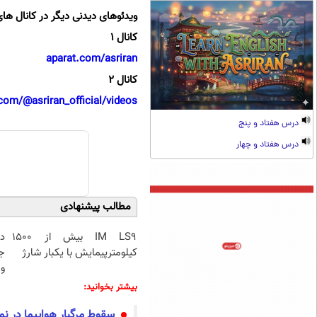
ویدئوهای دیدنی دیگر در کانال های
کانال 1
aparat.com/asriran
کانال 2
com/@asriran_official/videos
درس هفتاد و پنج
درس هفتاد و چهار
مطالب پیشنهادی
IM LS9 بیش از 1500
د
کیلومترپیمایش با یکبار شارژ
ج
و 
بیشتر بخوانید:
سقوط مرگبار هواپیما در نم