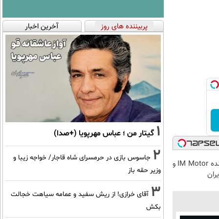
پربیننده های روز
آخرین اخبار
1
گیتار من ؛ عباس مهرپویا (+صدا)
2
جاسوس بازی در حرمسرای شاه قاجار/ خواجه زیبا و
نیکاموتور نماینده IM Motor و
وزیر حقه باز
3
آقای خرازی! از ریش سفید و عمامه سیاهت خجالت
بکش