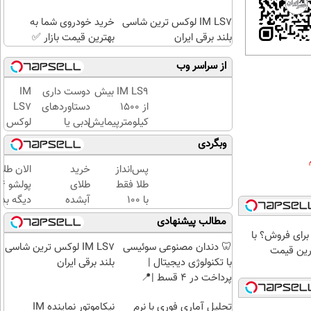
IM LS7 لوکس ترین شاسی
خرید خودروی شما به
بلند برقی ایران
بهترین قیمت بازار ✅
از سراسر وب
IM LS9 بیش
دوست داری
IM
از 1500
دستاوردهای
LS7
کیلومترپیمایش
ادبی یا
لوکس
با یکبار شارژ
علمی خود را
ترین
وبگردی
فوری به
شاسی
کتاب تبدیل
بلند
پس‌انداز
خرید
الان طلا
کنی؟
برقی
طلا فقط
طلای
ایران
با ۱۰۰
آبشده
دیگه بده
هزارتومان
حتی با
سرمایه‌گ
مطالب پیشنهادی
(امن و
۱۰۰هزارتومان
طلا با ا
اری برای فروش؟ با
راحت)
بی‌بهره
🦷 دندان مصنوعی سوئیسی
IM LS7 لوکس ترین شاسی
ترین قیمت
با تکنولوژی دیجیتال |
بلند برقی ایران
پرداخت در 4 قسط |📍
تهران
تحلیل آماری فوری با نرم
نیکاموتور نماینده IM