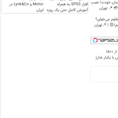
ندان خودت! نصب
افزار SPSS به همراه
Motor و Lynk&Co در
 📍 تهران
آموزش کامل حتی یک روزه
ایران
!!
اوم می‌خوای؟
!😍 | 📍تهران
IM LS9 بیش از 1500
 با یکبار شارژ