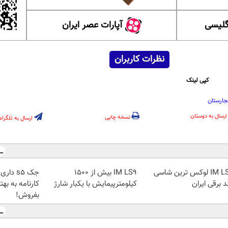
گلیسی
آپارات عصر ایران
نظرات کاربران
کپی لینک
جارستان
ارسال به دوستان
نسخه چاپی
ارسال به تلگرام
IM LS7 لوکس ترین شاسی
IM LS9 بیش از 1500
جک s5 د
د برقی ایران
کیلومترپیمایش با یکبار شارژ
کارنامه به به
بفروش!