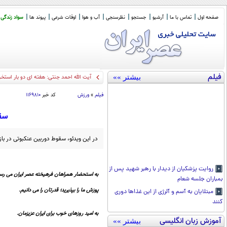
صفحه اول
تماس با ما
آرشیو
جستجو
نظرسنجی
آب و هوا
اوقات شرعی
پیوند ها
سواد زندگی
فیلم
بیشتر »»
آیت الله احمد جنتی: هفته ای دو بار استخ
فیلم
»
ورزش
کد خبر
۱۱۶۹۸۱۰
سقو
در این ویدئو، سقوط دوربین عنکبوتی در بازی
روایت پزشکیان از دیدار با رهبر شهید پس از
به استحضار همراهان فرهیخته عصر ایران می رسا
بمباران جلسه شعام
پوزش ما را بپذیرید؛ قدرتان را می دانیم.
مبتلایان به آسم و آلرژی از این غذا‌ها دوری
کنند
به امید روزهای خوب برای ایران عزیزمان.
آموزش زبان انگلیسی
بیشتر »»