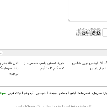
IM LS7 لوکس ترین شاسی
خرید شمش پلمپ طلاسی، از
د برقی ایران
۰.۵ گرم تا ۱۰ گرم
بده! سرمایه‌گ
بی‌بهره
اره عصرایران
تماس با ما
آرشیو
جستجو
پیوندها
نظرسنجی
آب و هوا
اوقات شرعی
سواد 
كليه حقوق محفوظ است، استفاده از مطالب با ذكر منبع بلامانع است.