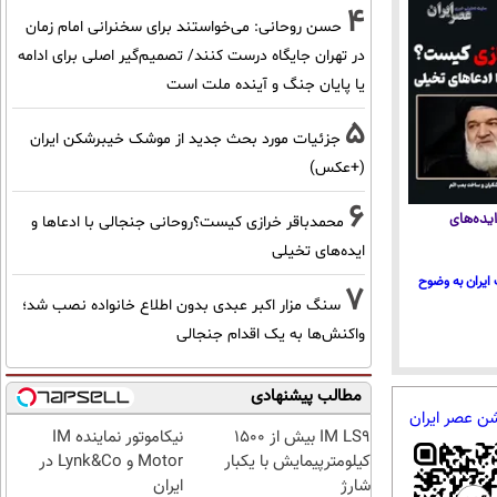
4
حسن روحانی: می‌خواستند برای سخنرانی امام زمان
در تهران جایگاه درست کنند/ تصمیم‌گیر اصلی برای ادامه
یا پایان جنگ و آینده ملت است
5
جزئیات مورد بحث جدید از موشک خیبرشکن ایران
(+عکس)
6
یده‌های
محمدباقر خرازی کیست؟روحانی جنجالی با ادعاها و
ایده‌های تخیلی
ایران به وضوح
7
سنگ مزار اکبر عبدی بدون اطلاع خانواده نصب شد؛
واکنش‌ها به یک اقدام جنجالی
مطالب پیشنهادی
شن عصر ایران
IM LS9 بیش از 1500
نیکاموتور نماینده IM
کیلومترپیمایش با یکبار
Motor و Lynk&Co در
شارژ
ایران