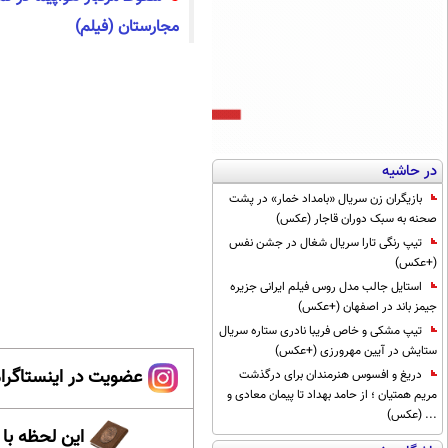
مجارستان (فیلم)
در حاشیه
بازیگران زن سریال «بامداد خمار» در پشت
صحنه به سبک دوران قاجار (عکس)
تیپ رنگی تارا سریال شغال در جشن نفس
(+عکس)
استایل جالب مدل روس فیلم ایرانی جزیره
جیمز باند در اصفهان (+عکس)
تیپ مشکی و خاص فریبا نادری ستاره سریال
ستایش در آیین مهرورزی (+عکس)
عضویت در اینستاگرام
دریغ و افسوس هنرمندان برای درگذشت
مریم همتیان ؛ از حامد بهداد تا پیمان معادی و
... (عکس)
این لحظه با