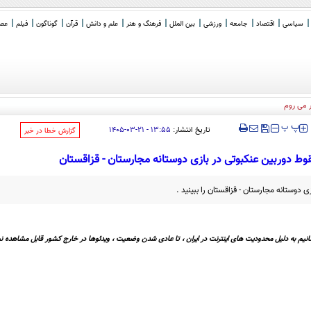
سیاسی
اقتصاد
جامعه
ورزشی
بین الملل
فرهنگ و هنر
علم و دانش
قرآن
گوناگون
فیلم
عصر 
ر می روم
‍‍‍ پ
پ
تاریخ انتشار:
۱۳:۵۵ - ۲۱-۰۳-۱۴۰۵
‌گزارش خطا در خبر
ط دوربین عنکبوتی در بازی دوستانه مجارستان - قزاقستان
 دوستانه مجارستان - قزاقستان را ببینید .
نیم به دلیل محدودیت های اینترنت در ایران ، تا عادی شدن وضعیت ، ویدئوها در خارج کشور قابل مشاهده نی