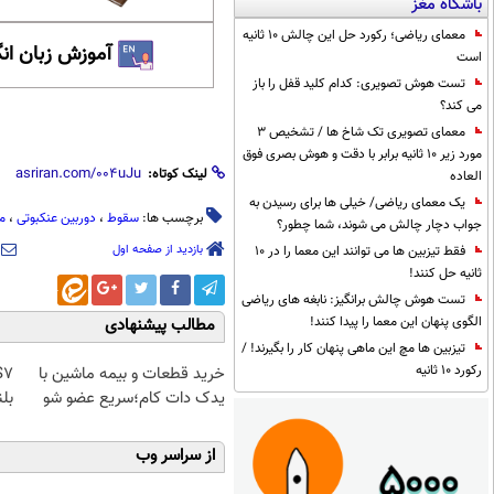
باشگاه مغز
معمای ریاضی؛ رکورد حل این چالش 10 ثانیه
آموزش زبان ان
است
تست هوش تصویری: کدام کلید قفل را باز
می کند؟
معمای تصویری تک شاخ ها / تشخیص 3
مورد زیر 10 ثانیه برابر با دقت و هوش بصری فوق
لینک کوتاه:
العاده
یک معمای ریاضی/ خیلی ها برای رسیدن به
برچسب ها:
سقوط
،
دوربین عنکبوتی
،
م
جواب دچار چالش می شوند، شما چطور؟
بازدید از صفحه اول
فقط تیزبین ها می توانند این معما را در 10
ثانیه حل کنند!
تست هوش چالش برانگیز: نابغه های ریاضی
الگوی پنهان این معما را پیدا کنند!
مطالب پیشنهادی
تیزبین ها مچ این ماهی پنهان کار را بگیرند! /
رکورد 10 ثانیه
خرید قطعات و بیمه ماشین با
یدک دات کام؛سریع عضو شو
بلن
از سراسر وب