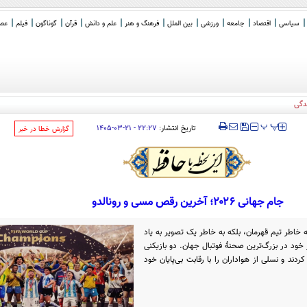
سیاسی
اقتصاد
جامعه
ورزشی
بین الملل
فرهنگ و هنر
علم و دانش
قرآن
گوناگون
فیلم
عصر 
‍‍‍ پ
پ
تاریخ انتشار:
۲۲:۲۷ - ۲۱-۰۳-۱۴۰۵
‌گزارش خطا در خبر
جام جهانی ۲۰۲۶؛ آخرین رقص مسی و رونالدو
 بعد، جام جهانی ۲۰۲۶ را نه به خاطر تیم قهرمان، بلکه به خاطر یک تصویر به یاد
خود در بزرگ‌ترین صحنۀ فوتبال جهان. دو بازیکنی
دند و نسلی از هواداران را با رقابت بی‌پایان خود