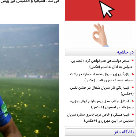
می‌کند. اسپانیا و انگلیس نیز بیش
در حاشیه
سحر دولتشاهی عذرخواهی کرد ؛ قصد بی
احترامی به اذان نداشتم (عکس)
بازیگران زن سریال «بامداد خمار» در پشت
صحنه به سبک دوران قاجار (عکس)
تیپ رنگی تارا سریال شغال در جشن نفس
(+عکس)
استایل جالب مدل روس فیلم ایرانی جزیره
جیمز باند در اصفهان (+عکس)
تیپ مشکی و خاص فریبا نادری ستاره سریال
ستایش در آیین مهرورزی (+عکس)
باشگاه مغز