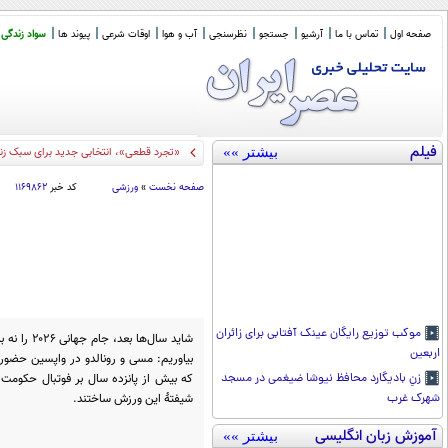
صفحه اول
تماس با ما
آرشیو
جستجو
نظرسنجی
آب و هوا
اوقات شرعی
پیوند ها
سواد زندگی
فیلم
بیشتر »»
حمله سایبری
_
صفحه نخست
»
ورزشی
کد خبر
۱۱۶۹۸۶۲
موکب توزیع رایگان عینک آفتابی برای زائران
شاید سال‌ها
اربعین
بیاوریم: مسی و رونالدو در واپسین حضور 
که بیش از پانزده سال بر فوتبال حکومت کر
زنِ بادیگارد محافظ نیوشا ضیغمی در مسجد
شیفتۀ این ورزش ساختند.
شهرک غرب
آموزش زبان انگلیسی
بیشتر »»