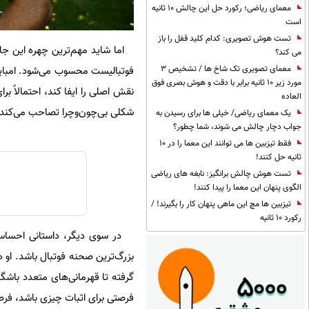
معمای ریاضی؛ رکورد حل این چالش 10 ثانیه
است
تست هوش تصویری: کدام کلید قفل را باز
می کند؟
معمای تصویری تک شاخ ها / تشخیص 3
فوتبالیست محسوب می‌شود. امباپه 
مورد زیر 10 ثانیه برابر با دقت و هوش بصری فوق
نقش اصلی را ایفا کند، احتمالاً بر
العاده
شکلی بی‌چون‌وچرا تصاحب می‌کند.
یک معمای ریاضی/ خیلی ها برای رسیدن به
جواب دچار چالش می شوند، شما چطور؟
فقط تیزبین ها می توانند این معما را در 10
ثانیه حل کنند!
تست هوش چالش برانگیز: نابغه های ریاضی
الگوی پنهان این معما را پیدا کنند!
تیزبین ها مچ این ماهی پنهان کار را بگیرند! /
رکورد 10 ثانیه
فرصتی برای اثبات چیزی باشد، فرص