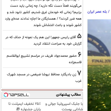
می‌گویند فعلاً دست نگه دارید/ چه زمانی باید دست
/
بله عصر ایران
بزنیم؟ زمانی که خودمان غرق شدیم، کشور نابود شد و
همه ضرر کردند؟ / همسایگان ما اجازه ندادند عده‌ای وارد
کشور شوند و باعث اغتشاش شوند
5
آقای رئیس جمهور! این هم یک نمونه از حذف که در
گزارش خود به صراحت انتقاد کردید
6
حضور محمدجواد ظریف در مراسم تشییع ابوالقاسم
قاسم‌زاده
7
زنِ بادیگارد محافظ نیوشا ضیغمی در مسجد شهرک
غرب
مطالب پیشنهادی
با جلبک اسپیرولینا جوانی و
۲۵٪ تخفیف ایمپلنت تا
شادابی پوستت
پایان جشنواره 🎁