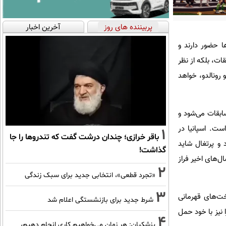
پربیننده های روز
آخرین اخبار
ار ۴۸ تیم ملی در رقابت‌ها حضور دارند و
نظر تعداد تیم‌ها و مسابقات، بلکه از نظر
 رونالدو، خواهد
ابقات می‌شود و
ست. اسپانیا در
1
باقر خرازی؛ چندان درشت گفت که تندروها را جا
 و پرتغال شاید
گذاشت!
ل‌های اخیر فراز
2
«تجرد قطعی»، انتخابی جدید برای سبک زندگی
3
خت‌های قهرمانی
شرط جدید برای بازنشستگی اعلام شد
 نیز با خود حمل
4
پزشکیان: هر زمان می‌خواهیم کاری انجام دهیم،