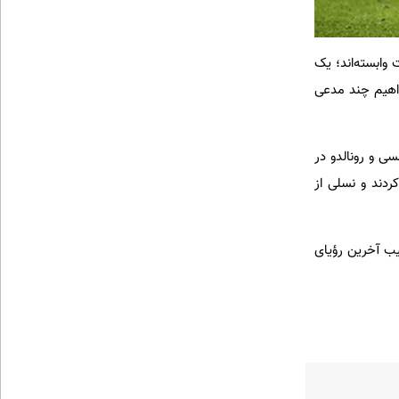
وابسته‌اند؛ یک
واهیم چند مدعی
وریم: مسی و رونالدو در
ردند و نسلی از
ب آخرین رؤیای