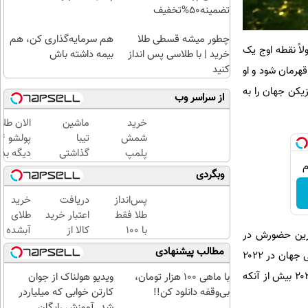
تضمینه50%تخفیف
چطور میشه قسطی طلا
هم سرمایه‌گذاری کن، هم
کنون ۲۷ ساله است؛ سنی که معمولاً نقطه اوج یک
خرید | با طلاسی پس انداز
بیمه داشته باش
کنید
هرمان شود و او
زیکن جهان را به
از سراسر وب
خرید
ماشین
الان طلا
شمش
تیبا
پلمپ
گذاشتی
دیگه بده
طلاسی،
برای
سرمایه‌گ
وبگردی
از ۰.۵
فروش
طلا با ا
گرم تا
؟ اینجا
بی‌بهره
پس‌انداز
دریافت
خرید
۱۰ گرم
سریع و
طلا فقط
اعتبار خرید
طلای
راحت
با ۱۰۰
کالا از
آبشده
 می‌شود که شاید آخرین حضورش در
بفروش
هزارتومان
طلاسی(بدون
حتی با
مطالب پیشنهادی
بزرگ‌ترین صحنه فوتبال باشد. او هر افتخاری را که می‌توان در فوتبال کسب کرد، به دست آورده است؛ از قهرمانی جهان در ۲۰۲۲
(امن و
ضامن، بدون
۱۰۰هزارتومان
راحت)
بهره)
گرفته تا قهرمانی‌های متعدد باشگاهی و هشت توپ طلا . قهرمانی کوپا آمریکا و غیره. برای مسی، جام جهانی ۲۰۲۶ بیش از آنکه
با ماهی 100 هزار تومان،
ویدیو هولناک از جوان
بی‌وقفه دانلود کن!!
کارتن خوابی که میلیاردر
شد. آموزش رایگان