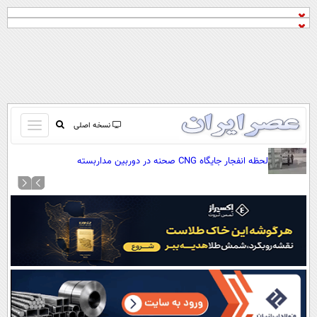
باز
نسخه اصلی
و
صفحه اول
لحظه انفجار جایگاه CNG صحنه در دوربین مداربسته
بسته
تماس با ما
کردن
آرشیو
منو
جستجو
نظرسنجی
آب و هوا
اوقات شرعی
پیوند ها
سواد زندگی