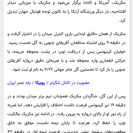
مکزیک، آمریکا و کانادا برگزار می‌شود و مکزیک با میزبانی دیدار
پیامک
سرگرمی
افتتاحیه، بار دیگر ورزشگاه آزتکا را به کانون توجه فوتبال جهان تبدیل
روانشناسی
فناوری
کرد.
آشپزی
گوناگون
مکزیک از همان دقایق ابتدایی بازی کنترل میدان را در اختیار گرفت و
دانلود
حوادث
در دقیقه ۹ روی اشتباه مدافعان آفریقای جنوبی به گل نخست رسید.
محیط زیست
خولیان کینیونس پس از دریافت توپ در پشت محوطه جریمه، با
سلامت
حرکتی انفجاری وارد محوطه شد و با ضربه‌ای دقیق دروازه آفریقای
جنوبی را باز کرد تا نخستین گل جام جهانی ۲۰۲۶ به نام او ثبت شود.
فرهنگی
بین الملل
عضویت در کانال تلگرام
/
روبیکا
/
بله عصر ایران
اجتماعی
پس از این گل، شاگردان مکزیک همچنان تیم برتر میدان بودند و در
حیات وحش
دقیقه ۱۹ نیز کینیونس فرصت داشت اختلاف را افزایش دهد، اما ضربه
سیاست خارجی
از راه دور او از بالای دروازه به بیرون رفت. در ادامه نیز مکزیک مالکیت
توپ را حفظ کرد، هرچند تا پایان نیمه نخست موفق به خلق
موقعیت‌های پرشمار نشد. جدی‌ترین فرصت نیمه اول در دقیقه ۴۲