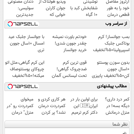
آرتروز مفاصل
نوشیدنی
ویدیو هولناک از
دندان مصنوعی
خود را به طور
شفابخش کبد با
جوان کارتن
سوئیسی:
قطعی درمان
10 گیاه
خوابی که
جدیدترین
کنید!
موثر(تخفیف تا
میلیاردر شد.
فناوری اروپا،
از سراسر وب
◗پرسش‌نامه◖
امشب)
آموزش رایگان
سبک و مقاوم |
پرداخت قسطی
بمب جوانساز! کرم
خودتم باورت نمیشه
با جوانساز جلبک عید
بوتاکس جلبک
چقدر جوون شدی!
امسال ۱۰سال جوون
اسپیرولینا50%تخفیف
خرید جوانساز
تری
اسپیرولینا با تخفیف
بدون سوزن پوستتو
قوی ترین کرم
این کرم گیاهی،مثل اتو
ویژه
10سال جوون
ضدچروک گیاهی!
چروکای پوستتوصاف
کن50%تخفیف پاییزی
تحت لیسانس آلمان
میکنه!50%تخفیف
(40%تخفیف زمستانی)
مطالب پیشنهادی
کمر درد داری؟
برای اولین بار در
هر کاری کردی و
میخوای
دیگه بسه! در
ایران🇮🇷 این
کمردردت درمان
کمردردت رو "در
منزل درمانش
دکتر کرم ترمیم
نشد؟ پر کردن
منزل" درمان
کن
کننده 23 روزه
پرسشنامه و
کنی؟ (◂فیلم +
نظر شما
(◀پرسش‌نامه)
ساخت!
دریافت راه حل
◂پرسش‌نامه)
نام