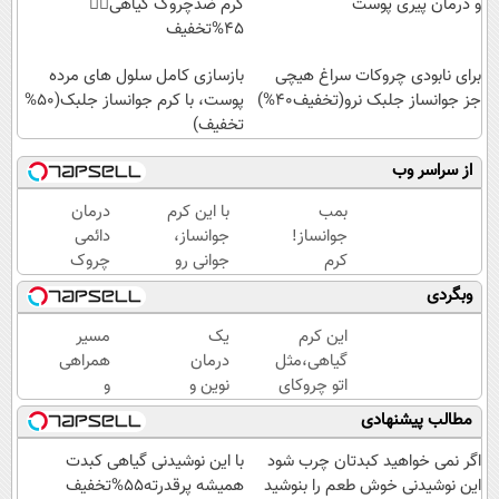
و درمان پیری پوست
کرم ضدچروک گیاهی👈🏻
45%تخفیف
برای نابودی چروکات سراغ هیچی
بازسازی کامل سلول های مرده
جز جوانساز جلبک نرو(تخفیف40%)
پوست، با کرم جوانساز جلبک(50%
تخفیف)
از سراسر وب
بمب
با این کرم
درمان
جوانساز!
جوانساز،
دائمی
کرم
جوانی رو
چروک
بوتاکس
به خودت
های
وبگردی
جلبک
برگردون(50%
پوستی
اسپیرولینا50%تخفیف
تخفیف)
در
این کرم
یک
مسیر
منزل!
گیاهی،مثل
درمان
همراهی
خرید
اتو چروکای
نوین و
و
محصول
پوستتوصاف
امیدوار
گزارش
مطالب پیشنهادی
با
میکنه!50%تخفیف
کننده
عملکرد
تخفیف
که
گروه
اگر نمی خواهید کبدتان چرب شود
با این نوشیدنی گیاهی کبدت
بدون
اسنپ
این نوشیدنی خوش طعم را بنوشید
همیشه پرقدرته55%تخفیف