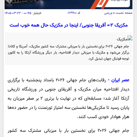
سیاسی
اقتصاد
صفحه نخست
»
ورزشی
کد
۱۱۶۹۹۰۰
انتشار:
۰۰:۴۵ - ۲۲-۰۳-۱۴۰۵
جامعه
اقتصادی
مکزیک ۲-۰ آفریقا جنوبی/ اینجا در مکزیک حال همه خوب است
ورزشی
اجتماعی
خودرو
بین الملل
حوادث
جام جهانی ۲۰۲۶ برای نخستین بار با میزبانی مشترک سه کشور مکزیک، آمریکا و کانادا
برگزار می‌شود و مکزیک با میزبانی دیدار افتتاحیه، بار دیگر ورزشگاه آزتکا را به کانون
فرهنگ و هنر
سیاست خارجی
سلامت
توجه فوتبال جهان تبدیل کرد.
علم و دانش
یک برش دانایی
قرآن
فناوری و It
محیط زیست
عصر ایران -
رقابت‌های جام جهانی ۲۰۲۶ بامداد پنجشنبه با برگزاری
گوناگون
علمی
دیدار افتتاحیه میان مکزیک و آفریقای جنوبی در ورزشگاه تاریخی
سفر و تفریح
فیلم
سرگرمی
اخبار کریپتو
آزتکا آغاز شد؛ مسابقه‌ای که در نهایت با برتری ۲ بر صفر میزبان به
عصر ایران 2
اقتصاد
پایان رسید تا مکزیکی‌ها نخستین سه امتیاز تورنمنت را در حضور ده‌ها
باشگاه مغز
هزار هوادار خودی کسب کنند.
آموزش زبان
خواندنی ها و دیدنی ها
ورزش
مجله تصویری سلاح
داستان کوتاه
سیاست
جام جهانی ۲۰۲۶ برای نخستین بار با میزبانی مشترک سه کشور