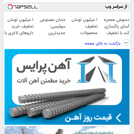
از سراسر وب
دمنوش معجزه
۱ میلیون تومان
دندان مصنوعی
1 میلیون تومان
آسای پاکسازی
تخفیف
سوئیسی:
تخفیف خرید
کبد با تخفیف
محصولات
جدیدترین
داروهای لاغری با
ویژه
لاغری؛ یک قدم
فناوری اروپا،
ارسال از
بازگشت به بالای صفحه
نزدیک‌تر به
سبک و مقاوم |
داروخانه و پک
شروع کاهش
پرداخت قسطی
یخ!
وزن