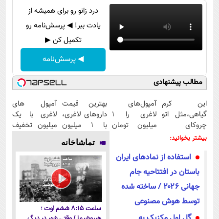
درد زانو رو برای همیشه از
یادت ببر! ◀ پرسش‌نامه رو
تکمیل کن ▶
◀ پرسش‌نامه
مطالب پیشنهادی
این کرم
آمپول‌های
بهترین قیمت
آمپول های
گیاهی،مثل اتو
لاغری را ۱
داروهای لاغری،
لاغری با یک
چروکای
میلیون تومان
با ۱ میلیون
میلیون تخفیف
پوستتوصاف
ارزان‌تر از
تخفیف و ارسال
| ارسال از
بیشتر بخوانید:
تماشاخانه
میکنه!50%تخفیف
همه‌جا بخر!
از داروخانه‌
داروخانه های
استفاده از نمادهای ایران
معتبر
باستان در افتتاحیه جام
جهانی ۲۰۲۶ / ساخته شده
توسط هوش مصنوعی
ساعت ۸:۱۵ ششم اوت ؛
گل اول مکزیک به
هیروشیما / وقتی شهر در دیگ