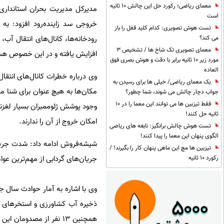
معمای ریاضی؛ رکورد حل این چالش 10 ثانیه
مدیرکل مدیریت بحران استانداری
است
خروجی سد زاینده‌رود افزود: ب
تست هوش تصویری: کدام کلید قفل را باز
رودخانه‌ها، کانال‌های انتقال 
می کند؟
معمای تصویری تک شاخ ها / تشخیص 3
افزایش یافته و در این خصوص هشد
مورد زیر 10 ثانیه برابر با دقت و هوش بصری فوق
العاده
وی درباره خطرات کانال‌های انتق
یک معمای ریاضی/ خیلی ها برای رسیدن به
مکان‌ها به هیچ عنوان برای شنا م
جواب دچار چالش می شوند، شما چطور؟
فقط تیزبین ها می توانند این معما را در 10
وجود پوشش ژئوممبران بسیار لغزنده
ثانیه حل کنند!
امکان خروج از آن را ندارند.
تست هوش چالش برانگیز: نابغه های ریاضی
الگوی پنهان این معما را پیدا کنند!
شیشه‌فروش ادامه داد: شدت جریان
تیزبین ها مچ این ماهی پنهان کار را بگیرند! /
جریان‌های گردابی از مهم‌ترین عوا
رکورد 10 ثانیه
ذخیره آب کشاورزی و استخرهای و
همچنین ۱۳ نفر از مصدوم