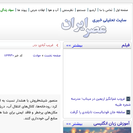
صفحه اول
تماس با ما
آرشیو
جستجو
نظرسنجی
آب و هوا
اوقات شرعی
پیوند ها
سواد زندگی
فیلم
بیشتر »»
غریب آبادی: تفاهم ایران و عمان دربار
_
صفحه نخست
»
حوادث
کد خبر
۱۱۶۹۹۳۰
غروب غم‌انگیز اربعین در میناب؛ مدرسه
منصور شیشه‌فروش با هشدار نسبت به اف
شجره طیبه
کرد: رودخانه‌ها، کانال‌های انتقال آب، د
مکان‌های پرخطر و فاقد ایمنی برای شنا ه
صاعقه جان فوتبالیست تایلندی را گرفت
منابع آبی خودداری کنند.
آموزش زبان انگلیسی
بیشتر »»