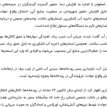
 اصفهان با اشاره به افزایش دما، حضور گسترده گردشگران در عرصه‌های ط
ه دلیل افزایش حضور شهروندان در مجاورت منابع آبی، احتمال وقوع حواد
آب، استخرهای ذخیره آب کشاورزی، استخرهای باغات، واحدهای صنعتی و دریا
ارهای لازم به دستگاه‌های مسئول ابلاغ شده است.
ال آب گفت: شدت جریان آب، شیب زیاد، لغزندگی دیواره‌ها و عمق کانال‌ها م
ناسب نباشند. همچنین استخرهای ذخیره آب کشاورزی به دلیل عمق زیاد، شیب ت
، از خطرناک‌ترین منابع آبی محسوب می‌شوند و افرادی که وارد این استخرها م
 آب، ناپایداری بستر رودخانه‌ها، سردی آب ناشی از ذوب برف در ارتفاعات ب
مل وقوع حوادث غرق‌شدگی در رودخانه‌ها به‌ویژه زاینده‌رود است.
وی با اشاره به آمار حوادث سال جاری اظهار کرد: از ابتدای سال تاکنون ۲۲ حادثه در رودخا
اقع در باغات شخصی استان رخ داده که متأسفانه منجر به جان‌باختن هفت
ان این حوادث توسط نیروهای آتش‌نشانی، اورژانس و امدادگران به صورت سرپایی یا با