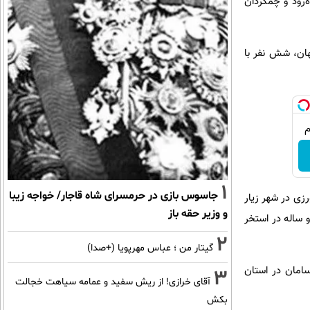
ه‌رود و چمگردان
هان، شش نفر با
1
جاسوس بازی در حرمسرای شاه قاجار/ خواجه زیبا
زی در شهر زیار
و وزیر حقه باز
 ساله در استخر
2
گیتار من ؛ عباس مهرپویا (+صدا)
امان در استان
3
آقای خرازی! از ریش سفید و عمامه سیاهت خجالت
بکش