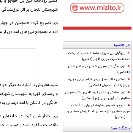
مسیر رودخانه بین پل خواجو و پل 
شهرستان لنجان بر اثر غرق‌شدگی ج
وی تصریح کرد: همچنین در چهار حا
اقدام به‌موقع نیروهای امدادی از 
در حاشیه
بازیگران زن سریال «بامداد خمار» در پشت
صحنه به سبک دوران قاجار (عکس)
تیپ رنگی تارا سریال شغال در جشن نفس
(+عکس)
استایل جالب مدل روس فیلم ایرانی جزیره
شیشه‌فروش با اشاره به دیگر حواد
جیمز باند در اصفهان (+عکس)
تیپ مشکی و خاص فریبا نادری ستاره سریال
و روستای کهرویه شهرستان شهرضا،
ستایش در آیین مهرورزی (+عکس)
خانگی در کاشان با امدادرسانی به‌
دریغ و افسوس هنرمندان برای درگذشت
مریم همتیان ؛ از حامد بهداد تا پیمان معادی و
وی خاطرنشان کرد: در حادثه‌ای 
... (عکس)
بالادست مفقود شده و عملیات جست
باشگاه مغز