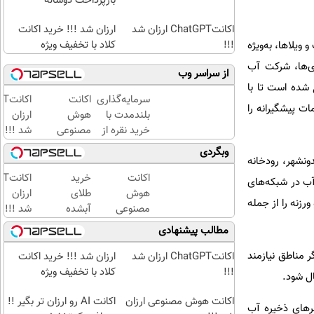
بازپرداخت دوساله
اکانتChatGPT ارزان شد
ارزان شد !!! خرید اکانت
!!!
کلاد با تخفیف ویژه
ویلاها، به‌ویژه
ی‌ها، شرکت آب
از سراسر وب
 شده است تا با
سرمایه‌گذاری
اکانت
اکا
ت پیشگیرانه را
بلندمدت با
هوش
ارزان
خرید نقره از
مصنوعی
شد !!!
دیجی‌کالا
ارزان
وبگردی
ونشهر، رودخانه
شد !!!
اکانت
خرید
اکا
 آب در شبکه‌های
هوش
طلای
ارزان
رزنه را از جمله
مصنوعی
آبشده
شد !!!
ارزان
حتی با
مطالب پیشنهادی
شد !!!
۱۰۰هزارتومان
 مناطق نیازمند
اکانتChatGPT ارزان شد
ارزان شد !!! خرید اکانت
!!!
کلاد با تخفیف ویژه
ال شود.
اکانت هوش مصنوعی ارزان
اکانت AI رو ارزان تر بگیر !!
رهای ذخیره آب