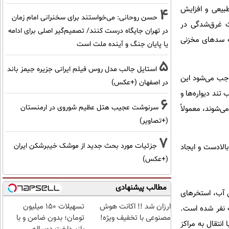
بیعی و افزایش
4
حسن روحانی: می‌خواستند برای سخنرانی امام زمان
ث غرق‌شدگی در
در تهران جایگاه درست کنند/ تصمیم‌گیر اصلی برای ادامه
چه سدهای مخزنی
یا پایان جنگ و آینده ملت است
5
استایل جالب مدل روس فیلم ایرانی جزیره جیمز باند
وجب می‌شود این
در اصفهان (+عکس)
ند دیواره‌ها و
6
سرنوشت عجیب هتل عظیم شوروی در ارمنستان
ی‌شوند، معمولاً
(+تصاویر)
7
جزئیات مورد بحث جدید از موشک خیبرشکن ایران
الادست و ایجاد
(+عکس)
مطالب پیشنهادی
نه‌ها، کانال‌های انتقال آب، استخرهای
ارزان شد !! اکانت هوش
تسهیلات ۱۵۰ میلیون
 نفر شده است.
مصنوعی با تخفیف ویژه!
تومان؛ بدون ضامن و با
 انتقال به مراکز