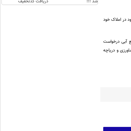
شد !!!
دریافت کدتخفیف
د در املاک خود
بع آبی درخواست
اورزی و دریاچه