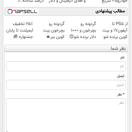
خودرو45 سریع
و طلای دیجیتال و دلار
درصد سالانه📈
بفروش
🔥
مطالب پیشنهادی
از PS5 تا
گردونه رو
گردونه رو
۲۵٪ تخفیف
آیفون17 و بیت
بچرخون و 1000
بچرخون بیت
ایمپلنت تا پایان
کوین برنده شو
دلار برنده شو😍
کوین ببر🔥
جشنواره 🎁
🔥 گردونه
نظر شما
شانس بدون پوچ
💥
نام
ایمیل
* نظر