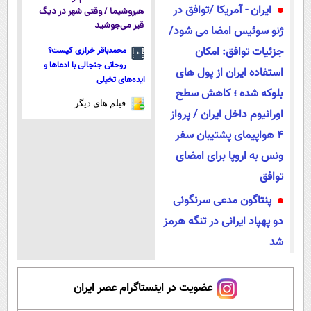
ايران - آمریکا /توافق در
هیروشیما / وقتی شهر در دیگ
قیر می‌جوشید
ژنو سوئیس امضا می شود/
جزئیات توافق: امکان
محمدباقر خرازی کیست؟
روحانی جنجالی با ادعاها و
استفاده ایران از پول های
ایده‌های تخیلی
بلوکه شده ؛ کاهش سطح
فیلم های دیگر
اورانیوم داخل ایران / پرواز
4 هواپیمای پشتیبان سفر
ونس به اروپا برای امضای
توافق
پنتاگون مدعی سرنگونی
دو پهپاد ایرانی در تنگه هرمز
شد
عضویت در اینستاگرام عصر ایران