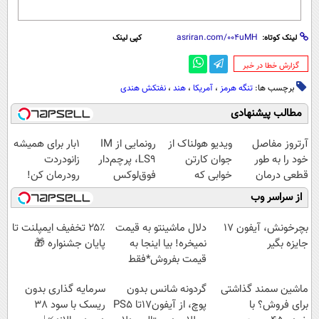
لینک کوتاه:
کپی لینک
‌گزارش خطا در خبر
برچسب ها:
تنگه هرمز
،
آمریکا
،
هند
،
نفتکش هندی
مطالب پیشنهادی
آرتروز مفاصل
ویدیو هولناک از
رونمایی از IM
1بار برای همیشه
خود را به طور
جوان کارتن
LS9، پرچم‌دار
زانودردت
قطعی درمان
خوابی که
فوق‌لوکس
رودرمان کن!
کنید!
میلیاردر شد.
EREV وارد بازار
(تکنولوژی آلمان)
از سراسر وب
◗پرسش‌نامه◖
آموزش رایگان
ایران شد
◂پرسشنامه▸
بچرخونش، آیفون 17
دلال ماشینتو به قیمت
۲۵٪ تخفیف ایمپلنت تا
جایزه بگیر
نمیخره! بیا اینجا به
پایان جشنواره 🎁
قیمت بفروش*فقط
خریدار واقعی*
ماشین سمند گذاشتی
گردونه شانس بدون
سرمایه گذاری بدون
برای فروش؟ با
پوچ، از آیفون17تا PS5
ریسک با سود 38