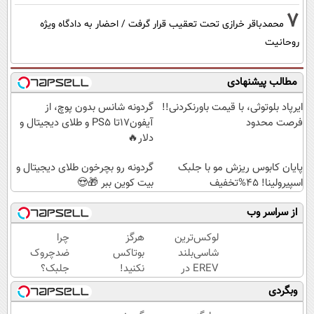
7
محمدباقر خرازی تحت تعقیب قرار گرفت / احضار به دادگاه ویژه
روحانیت
مطالب پیشنهادی
ایرپاد بلوتوثی، با قیمت باورنکردنی!!
گردونه شانس بدون پوچ، از
فرصت محدود
آیفون17تا PS5 و طلای دیجیتال و
دلار🔥
پایان کابوس ریزش مو با جلبک
گردونه رو بچرخون طلای دیجیتال و
اسپیرولینا! 45%تخفیف
بیت کوین ببر 🎁😍
از سراسر وب
لوکس‌ترین
هرگز
چرا
شاسی‌بلند
بوتاکس
ضدچروک
EREV در
نکنید!
جلبک؟
ایران،
جوانساز
چون
وبگردی
توسط نیکا
جلبک
بدون