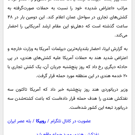
پیامک
سرگرمی
مراتب «اعتراض شدید» خود را نسبت به حملات صورت‌گرفته به
روانشناسی
فناوری
کشتی‌های تجاری در سواحل عمان اعلام کند. این دومین بار در ۴۸
آشپزی
گوناگون
ساعت گذشته است که دهلی‌نو این مقام ارشد آمریکایی را احضار
می‌کند.
دانلود
حوادث
محیط زیست
به گزارش ایرنا، احضار بلندپایه‌ترین دیپلمات آمریکا به وزارت خارجه و
اعتراض شدید هند به حملات آمریکا علیه کشتی‌های هندی، در پی
سلامت
حادثه دیگری رخ داد که روز پنج‌شنبه جریان آن، یک کشتی تجاری با
فرهنگی
۲۰ خدمه هندی در این منطقه مورد حمله قرار گرفت.
بین الملل
وزیر دریانوردی هند روز پنج‌شنبه خبر داد که آمریکا تاکنون سه
اجتماعی
نفتکش هندی را هدف حمله قرار داده‌است که باعث کشته‌شدن سه
حیات وحش
دریانورد تبعه این کشور شده‌است.
سیاست خارجی
عضویت در کانال تلگرام
/
روبیکا
/
بله عصر ایران
نفتکش هندی مورد حمله واقع شد