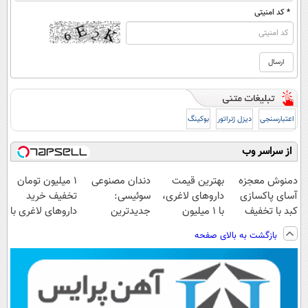
* کد امنیتی
اعتبارسنجی
دیزل ژنراتور
بوکینگ
از سراسر وب
دمنوش معجزه
بهترین قیمت
دندان مصنوعی
1 میلیون تومان
آسای پاکسازی
داروهای لاغری،
سوئیسی:
تخفیف خرید
کبد با تخفیف
با ۱ میلیون
جدیدترین
داروهای لاغری با
ویژه
تخفیف و ارسال
فناوری اروپا،
ارسال از
بازگشت به بالای صفحه
از داروخانه‌
سبک و مقاوم |
داروخانه و پک
پرداخت قسطی
یخ!