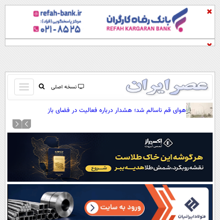
باز
نسخه اصلی
و
صفحه اول
هوای قم ناسالم شد؛ هشدار درباره فعالیت در فضای باز
بسته
تماس با ما
کردن
آرشیو
منو
جستجو
نظرسنجی
آب و هوا
اوقات شرعی
پیوند ها
سواد زندگی