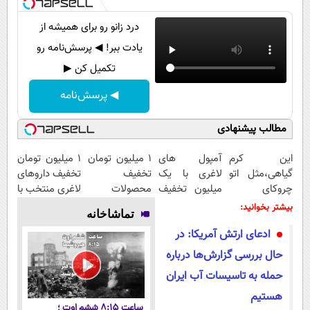
درد زانو رو برای همیشه از
یادت ببر! ◀ پرسش‌نامه رو
تکمیل کن ▶
◀ پرسش‌نامه
مطالب پیشنهادی
این کرم
آمپول های
۱ میلیون تومان
۱ میلیون تومان
گیاهی،مثل اتو
لاغری با یک
تخفیف
تخفیف داروهای
چروکای
میلیون تخفیف
محصولات
لاغری منتخب با
پوستتوصاف
| ارسال از
لاغری؛ یک قدم
ارسال از
بیشتر بخوانید:
تماشاخانه
میکنه!50%تخفیف
داروخانه های
نزدیک‌تر به
داروخانه
ادعای ارتش آمریکا: در
معتبر
شروع کاهش
نزدیکت
وزن
حال بررسی گزارش‌ها درباره
حمله به تاسیسات آب ایران
هستیم
ساعت ۸:۱۵ ششم اوت ؛