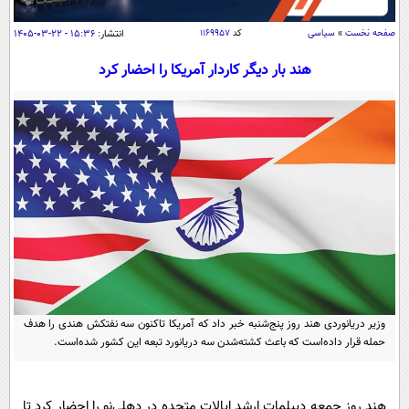
سیاسی
صفحه نخست
»
سیاسی
کد
۱۱۶۹۹۵۷
انتشار:
۱۵:۳۶ - ۲۲-۰۳-۱۴۰۵
اقتصاد
هند بار دیگر کاردار آمریکا را احضار کرد
جامعه
اقتصادی
ورزشی
اجتماعی
خودرو
بین الملل
حوادث
فرهنگ و هنر
سیاست خارجی
سلامت
علم و دانش
یک برش دانایی
قرآن
فناوری و It
محیط زیست
گوناگون
علمی
سفر و تفریح
فیلم
سرگرمی
اخبار کریپتو
عصر ایران 2
اقتصاد
باشگاه مغز
وزیر دریانوردی هند روز پنج‌شنبه خبر داد که آمریکا تاکنون سه نفتکش هندی را هدف
حمله قرار داده‌است که باعث کشته‌شدن سه دریانورد تبعه این کشور شده‌است.
آموزش زبان
خواندنی ها و دیدنی ها
ورزش
مجله تصویری سلاح
داستان کوتاه
سیاست
هند روز جمعه دیپلمات ارشد ایالات متحده در دهلی‌نو را احضار کرد تا