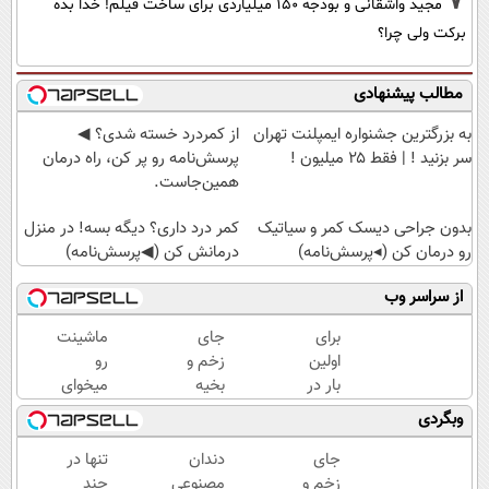
7
مجید واشقانی و بودجه 150 میلیاردی برای ساخت فیلم! خدا بده
برکت ولی چرا؟
مطالب پیشنهادی
به بزرگترین جشنواره ایمپلنت تهران
از کمردرد خسته شدی؟ ◀
سر بزنید ! | فقط ۲۵ میلیون !
پرسش‌نامه رو پر کن، راه درمان
همین‌جاست.
بدون جراحی دیسک کمر و سیاتیک
کمر درد داری؟ دیگه بسه! در منزل
رو درمان کن (◂پرسش‌نامه)
درمانش کن (◀پرسش‌نامه)
از سراسر وب
برای
جای
ماشینت
اولین
زخم و
رو
بار در
بخیه
میخوای
ایران
داری؟؟
بفروشی؟
وبگردی
🇮🇷
3
اینجا یک
این
هفته‌ای
روزه
جای
دندان
تنها در
دکتر
محوش
برات
زخم و
مصنوعی
چند