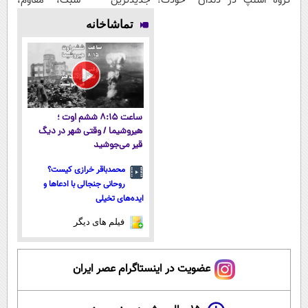
گروه اسنپ در
دندان خودت!
جدیدترین
سبک، مقاوم،
۱۴۰۴
نصب آسان و
فناوری اروپا،
طبیعی! ویزیت
تماشاخانه
پرداخت
سبک و مقاوم |
رایگان+پرداخت
اقساطی 💳 📍
پرداخت قسطی
اقساطی😍
تهران
ساعت ۸:۱۵ ششم اوت ؛
هیروشیما / وقتی شهر در دیگ
قیر می‌جوشید
محمدباقر خرازی کیست؟
روحانی جنجالی با ادعاها و
ایده‌های تخیلی
فیلم های دیگر
عضویت در اینستاگرام عصر ایران