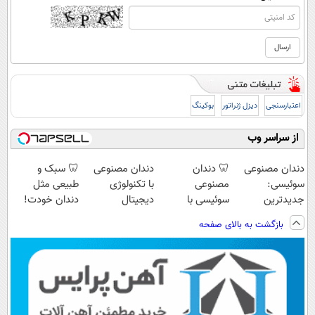
اعتبارسنجی
دیزل ژنراتور
بوکینگ
از سراسر وب
دندان مصنوعی
🦷 دندان
دندان مصنوعی
🦷 سبک و
سوئیسی:
مصنوعی
با تکنولوژی
طبیعی مثل
جدیدترین
سوئیسی با
دیجیتال
دندان خودت!
فناوری اروپا،
تکنولوژی
سوئیسی🇨🇭
نصب آسان و
بازگشت به بالای صفحه
سبک و مقاوم |
دیجیتال |
پرداخت اقساطی
پرداخت قسطی
پرداخت در 4
💳 📍 تهران
قسط |📍 تهران