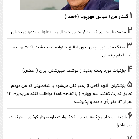
1
گیتار من ؛ عباس مهرپویا (+صدا)
2
محمدباقر خرازی کیست؟روحانی جنجالی با ادعاها و ایده‌های تخیلی
3
سنگ مزار اکبر عبدی بدون اطلاع خانواده نصب شد؛ واکنش‌ها به
یک اقدام جنجالی
4
جزئیات مورد بحث جدید از موشک خیبرشکن ایران (+عکس)
5
پزشکیان‌: آنچه گاهی از رهبر نقل می‌شود با شخصیتی که من دیدم
تطابق ندارد/ گفتند سه چهارم ( با تفاهم‌نامه) موافقت کنند می‌پذیرم، 12
نفر از 13 نفر رأی دادند و پذیرفتند
6
شهید لاریجانی چگونه ردیابی شد؟ روایت تازه سردار کوثری از جزئیات
این ماجرا