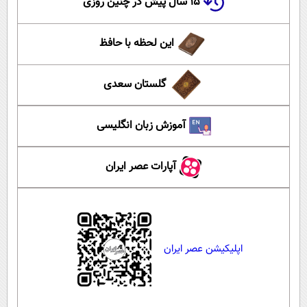
۱۵ سال پیش در چنین روزی
این لحظه با حافظ
گلستان سعدی
آموزش زبان انگلیسی
آپارات عصر ایران
اپلیکیشن عصر ایران