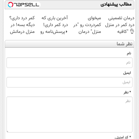
ساخت!
شوید◂پرسش‌نامه
مطالب پیشنهادی
درمان تضمینی
میخوای
آخرین باری که
کمر درد داری؟
درد کمر در منزل
کمردردت رو "در
درد کمر داری!
دیگه بسه! در
👌 "کافیه
منزل" درمان
◗پرسش‌نامه رو
منزل درمانش
پرسش‌نامه رو پر
کنی؟ (◂فیلم +
پر کن◖
کن
نظر شما
کنی"
◂پرسش‌نامه)
(◀پرسش‌نامه)
نام
ایمیل
* نظر
* کد امنیتی