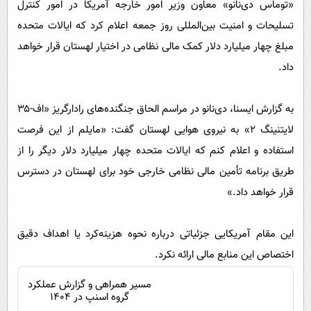
«توماس دی‌نانو» معاون وزیر امور خارجه آمریکا در امور کنترل
پیامک
سرگرمی
تسلیحات و امنیت بین‌المللی روز جمعه اعلام کرد که ایالات متحده
روانشناسی
فناوری
مبلغ چهار میلیارد دلار کمک مالی نظامی در اختیار لهستان قرار خواهد
آشپزی
گوناگون
داد.
دانلود
حوادث
به گزارش ایسنا، دی‌نانو در مراسم الحاق جنگنده‌های رادارگریز «اف-۳۵
محیط زیست
لایتنینگ ۲» به نیروی هوایی لهستان گفت: «مایلم از این فرصت
سلامت
استفاده و اعلام کنم که ایالات متحده چهار میلیارد دلار دیگر را از
فرهنگی
طریق برنامه تأمین مالی نظامی خارجی خود برای لهستان در دسترس
بین الملل
قرار خواهد داد.»
اجتماعی
این مقام آمریکایی جزئیاتی درباره نحوه هزینه‌کرد یا اهداف دقیق
حیات وحش
اختصاص این منابع مالی ارائه نکرد.
سیاست خارجی
مسیر همراهی و گزارش عملکرد
گروه اسنپ در ۱۴۰۴