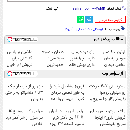
لینک کوتاه:
کپی لینک
‌گزارش خطا در خبر
برچسب ها:
لهستان
،
کمک مالی
،
آمریکا
مطالب پیشنهادی
آرتروز مفاصل
زانو درد درمان
دندان مصنوعی
ماشین برلیانس
خود را به طور
داره… چرا هنوز
سوئیسی:
گذاشتی برای
قطعی درمان
داری بهش ظلم
جدیدترین
فروش؟ با خیال
کنید!
می‌کنی؟
فناوری اروپا،
راحت بفروش
از سراسر وب
◗پرسش‌نامه◖
سبک و مقاوم |
پرداخت قسطی
میدونستی 207 خودت
آرتروز مفاصل خود را
بازار پر از خریدار جک
رو میتونی روهوا
به طور قطعی درمان
S3 / ماشینتو به راحتی
بفروشی؟اینجا سریع و
کنید! ◗پرسش‌نامه◖
بفروش
راحت بفروش
ماشین پژو پارس برای
برای اولین بار در ایران
جراحی کمر ممنوع ❌
فروش داری؟ اینجا
🇮🇷 این دکتر کرم
در منزل از شر کمر درد
سریع بفروشش
ترمیم کننده 23 روزه
خلاص