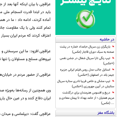
باید در ابتدا قدرت انسجام ملی ما
تمام کنند ولی با یک مقاومت جانا
اعتراف کردند که مردم ایران بسی
در حاشیه
بازیگران زن سریال «بامداد خمار» در پشت
عراقچی افزود: ما این سرسختی و
صحنه به سبک دوران قاجار (عکس)
تیپ رنگی تارا سریال شغال در جشن نفس
نیروهای مسلح و مسئولان را تنها ن
(+عکس)
استایل جالب مدل روس فیلم ایرانی جزیره
عراقچی از حضور مردم در خیابان‌ه
جیمز باند در اصفهان (+عکس)
تیپ مشکی و خاص فریبا نادری ستاره سریال
ستایش در آیین مهرورزی (+عکس)
وی همچنین از رسانه‌ها به‌ویژه ص
دریغ و افسوس هنرمندان برای درگذشت
ایران دفاع کنند و در عین حال یار
مریم همتیان ؛ از حامد بهداد تا پیمان معادی و
... (عکس)
باشگاه مغز
عراقچی گفت: دیپلماسی و میدان 