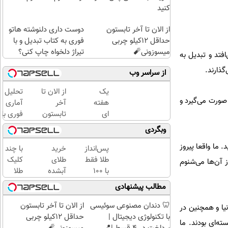
کنید
از الان تا آخر تابستون
دوست داری دلنوشته هاتو
حداقل 12کیلو چربی
فوری به کتاب تبدیل و با
میسوزونی🧨
تیراژ دلخواه چاپ کنی؟
فتد و تبدیل به
گذارند.
از سراسر وب
یک
از الان تا
تحلیل
صورت می‌گیرد و
هفته
آخر
آماری
ای
تابستون
فوری با
کتابت
حداقل
نرم
وبگردی
را با
12کیلو
افزار
 ما واقعا پیروز
مجوز
چربی
SPSS
پس‌انداز
خرید
با چند
رسمی
میسوزونی
به
طلا فقط
طلای
کلیک
 آن‌ها می‌شنوم
چاپ
🧨
همراه
با ۱۰۰
آبشده
طلا
کن !
آموزش
هزارتومان
حتی با
بخرید...
مطالب پیشنهادی
کلیک
کامل
(امن و
۱۰۰هزارتومان
(ثبت‌نام
کن تا
حتی
راحت)
کن |
🦷 دندان مصنوعی سوئیسی
از الان تا آخر تابستون
رین ابرقدرت ظاهری دنیا و همچنین در
فرصت
یک
خرید
با تکنولوژی دیجیتال |
حداقل 12کیلو چربی
ه‌ای بودند. ما
هست
روزه !!
کن |