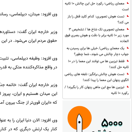
معمای ریاضی؛ رکورد حل این چالش 10 ثانیه
است
وی افزود: میدان، دیپلماسی، رسانه
تست هوش تصویری: کدام کلید قفل را باز
می کند؟
معمای تصویری تک شاخ ها / تشخیص 3
وزیر خارجه ایران گفت: دستاوردها
مورد زیر 10 ثانیه برابر با دقت و هوش بصری فوق
حقوق مردم ایران می‌شود. در این 
العاده
یک معمای ریاضی/ خیلی ها برای رسیدن به
جواب دچار چالش می شوند، شما چطور؟
وی افزود: وظیفه دیپلماسی، تثبیت
فقط تیزبین ها می توانند این معما را در 10
در واقع مذاکره‌کننده متکی به قد
ثانیه حل کنند!
تست هوش چالش برانگیز: نابغه های ریاضی
الگوی پنهان این معما را پیدا کنند!
وزیر خارجه ایران گفت: خاتمه جنگ 
تیزبین ها مچ این ماهی پنهان کار را بگیرند! /
این میدان هستیم و ایران، پیروز 
رکورد 10 ثانیه
که «ایران قوی‌تر از جنگ بیرون آم
کنار یک ارتش دیگری که در کنارش