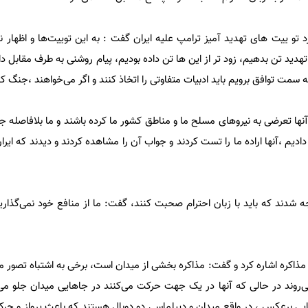
 تو ییت های تهدید آمیز ترامپ علیه ایران گفت : به این توییت‌ها و اظهار ن
و تهدید تن بدهیم، زود تر از این ها تن داده بودیم، پیام روشنی به طرف مقابل د
 سمت توافق برویم باید ادبیات متفاوتی را اتخاذ کنند و اگر می‌خواهند ،جنگ کنن
نها تعرضی به نیروهای مسلح ما و مناطق کشور ما کرده باشند و ما بلافاصله ج
دیم ،آنها اراده ما را تست کردند و جواب آن را مشاهده کردند و دیدند که ایران 
وجه شدند که باید با زبان احترام صحبت کنند، گفت: ما از منافع خود نمی‌گذاری
اکره اشاره کرد و گفت: مذاکره بخشی از میدان است، برخی به اشتباه تصور می
ی‌روند در حالی که آنها در یک جهت حرکت می‌کنند در جاهایی میدان جلو می‌
 برعکس ، در واقع میدان و دیپلماسی دو دوبال هستند که باعث پرواز و حرک