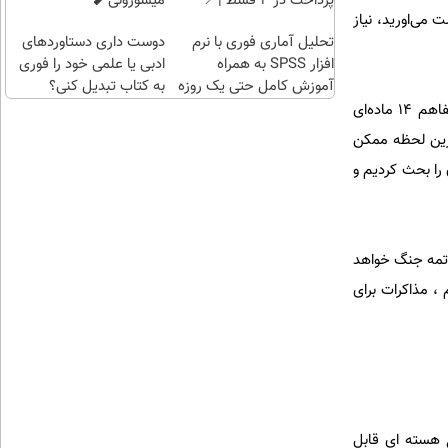
پرداخت در 4 قسط |📍
میسوزونی🧨
!
می‌اورید، نیاز
هدیه
تهران
تحلیل آماری فوری با نرم
دوست داری دستاوردهای
بگیر)
افزار SPSS به همراه
ادبی یا علمی خود را فوری
آموزش کامل حتی یک روزه
به کتاب تبدیل کنی؟
!!
عراقچی گفت: ما یک حرکتی را شروع کردیم که به انتهای آن نزدیک می‌شویم. نتیجه این حرکت یک یادداشت‌تفاهم ۱۴ ماده‌ای
خرین لحظه ممکن
 را بحث کردیم و
خاتمه جنگ خواهد
 مذاکرات برای
ع هسته ای قابل