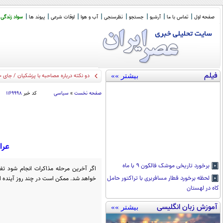
صفحه اول
تماس با ما
آرشیو
جستجو
نظرسنجی
آب و هوا
اوقات شرعی
پیوند ها
سواد زندگی
فیلم
بیشتر »»
دو نکته درباره مصاحبه با پزشکیان / جای 
صفحه نخست
»
سیاسی
کد خبر
۱۱۶۹۹۹۸
عرا
برخورد تاریخی موشک فالکون ۹ با ماه
اگر آخرین مرحله مذاکرات انجام شود تفا
خواهد شد. ممکن است در چند روز آینده ات
لحظه برخورد قطار مسافربری با تراکتور حامل
کاه در لهستان
آموزش زبان انگلیسی
بیشتر »»