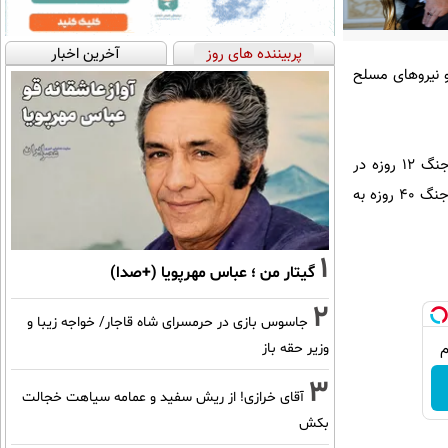
پربیننده های روز
آخرین اخبار
انه مردم ایران و نیروهای مسلح
به گزارش ایسنا، سید عباس عراقچی جمعه شب در برنامه گفت‌وگوی ویژه خبری با گرامی‌داشت یاد شهدای جنگ ۱۲ روزه در
سالگرد جنگ تحمیلی دوم گفت: در اینجا باید تسلیت بگویم شهادت مقام معظم رهبری و دیگر عزیزانی که در جنگ ۴۰ روزه به
1
گیتار من ؛ عباس مهرپویا (+صدا)
2
جاسوس بازی در حرمسرای شاه قاجار/ خواجه زیبا و
وزیر حقه باز
3
آقای خرازی! از ریش سفید و عمامه سیاهت خجالت
بکش