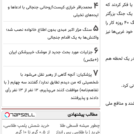
4
 است و یا فکر کردند که
محمدباقر خرازی کیست؟روحانی جنجالی با ادعاها و
ی یک جنگ بزرگتر
ایده‌های تخیلی
آماده کردند، ادامه داد : ما در همین ارتباط با جنگ ۴۰ روزه مواجه شدیم آنها تصور می‌کردند که می‌توانند در جنگ ۴۰ روزه کار را
5
سنگ مزار اکبر عبدی بدون اطلاع خانواده نصب شد؛
ود غربی‌ها نیز
واکنش‌ها به یک اقدام جنجالی
6
جزئیات مورد بحث جدید از موشک خیبرشکن ایران
 در یک لحظه هم
(+عکس)
7
پزشکیان‌: آنچه گاهی از رهبر نقل می‌شود با
شخصیتی که من دیدم تطابق ندارد/ گفتند سه چهارم ( با
ی کرد.
تفاهم‌نامه) موافقت کنند می‌پذیرم، 12 نفر از 13 نفر رأی
دادند و پذیرفتند
ند و منافع ملی
مطالب پیشنهادی
چطور میشه قسطی طلا
خرید شمش پلمپ طلاسی،
خرید | با طلاسی پس انداز
از ۰.۵ گرم تا ۱۰ گرم