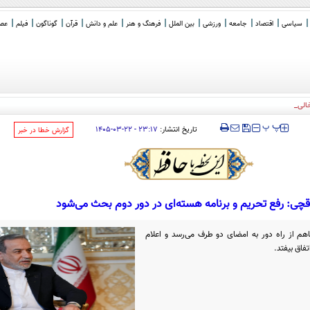
سیاسی
اقتصاد
جامعه
ورزشی
بین الملل
فرهنگ و هنر
علم و دانش
قرآن
گوناگون
فیلم
عصر 
خالی خبرنگاران مستقل
‍‍‍ پ
پ
تاریخ انتشار:
۲۳:۱۷ - ۲۲-۰۳-۱۴۰۵
‌گزارش خطا در خبر
قچی: رفع تحریم و برنامه‌ هسته‌ای در دور دوم بحث می‌شود
هم از راه دور به امضای دو طرف می‌رسد و اعلام
فاق بیفتد.