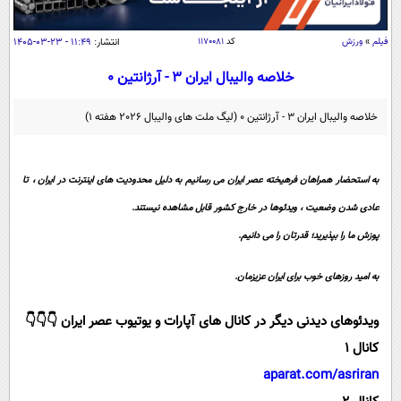
سیاسی
اقتصاد
فیلم
»
ورزش
کد
۱۱۷۰۰۸۱
انتشار:
۱۱:۴۹ - ۲۳-۰۳-۱۴۰۵
جامعه
اقتصادی
خلاصه والیبال ایران 3 - آرژانتین 0
ورزشی
اجتماعی
خودرو
خلاصه والیبال ایران 3 - آرژانتین 0 (لیگ ملت های والیبال 2026 هفته 1)
بین الملل
حوادث
فرهنگ و هنر
سیاست خارجی
سلامت
به استحضار همراهان فرهیخته عصر ایران می رسانیم به دلیل محدودیت های اینترنت در ایران ، تا
علم و دانش
یک برش دانایی
عادی شدن وضعیت ، ویدئوها در خارج کشور قابل مشاهده نیستند.
قرآن
فناوری و It
محیط زیست
پوزش ما را بپذیرید؛ قدرتان را می دانیم.
گوناگون
علمی
سفر و تفریح
به امید روزهای خوب برای ایران عزیزمان.
فیلم
سرگرمی
اخبار کریپتو
عصر ایران 2
اقتصاد
باشگاه مغز
ویدئوهای دیدنی دیگر در کانال های آپارات و یوتیوب عصر ایران 👇👇👇
آموزش زبان
خواندنی ها و دیدنی ها
ورزش
مجله تصویری سلاح
کانال 1
aparat.com/asriran
داستان کوتاه
سیاست