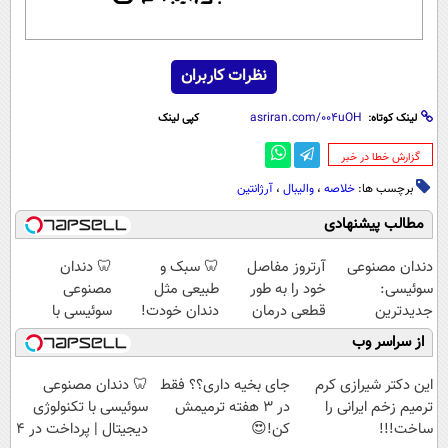
نظرات کاربران
لینک کوتاه:
کپی لینک
‌گزارش خطا در خبر
برچسب ها:
خلاصه‌
،
والیبال
،
آرژانتین
مطالب پیشنهادی
دندان مصنوعی
آرتروز مفاصل
🦷 سبک و
🦷 دندان
سوئیسی:
خود را به طور
طبیعی مثل
مصنوعی
جدیدترین
قطعی درمان
دندان خودت!
سوئیسی با
فناوری اروپا،
کنید!
نصب آسان و
تکنولوژی
از سراسر وب
سبک و مقاوم |
◗پرسش‌نامه◖
پرداخت اقساطی
دیجیتال |
پرداخت قسطی
💳 📍 تهران
پرداخت در 4
این دکتر شیرازی کرم
جای بخیه داری؟؟ فقط
🦷 دندان مصنوعی
قسط |📍 تهران
ترمیم زخم ایرانی را
در 3 هفته ترمیمش
سوئیسی با تکنولوژی
ساخت!!!
کن!😍
دیجیتال | پرداخت در 4