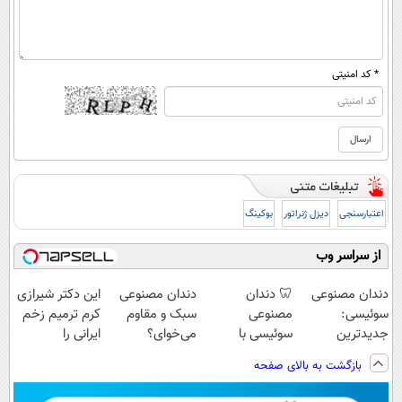
* کد امنیتی
اعتبارسنجی
دیزل ژنراتور
بوکینگ
از سراسر وب
دندان مصنوعی
🦷 دندان
دندان مصنوعی
این دکتر شیرازی
سوئیسی:
مصنوعی
سبک و مقاوم
کرم ترمیم زخم
جدیدترین
سوئیسی با
می‌خوای؟
ایرانی را
فناوری اروپا،
تکنولوژی
پرداخت اقساطی
ساخت!!!
بازگشت به بالای صفحه
سبک و مقاوم |
دیجیتال |
هم داریم!😍 |
پرداخت قسطی
پرداخت در 4
📍تهران