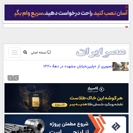
باز
نسخه اصلی
و
صفحه اول
تصویری از «پایین‌خیابان مشهد» در دهۀ 1320
بسته
تماس با ما
کردن
آرشیو
منو
جستجو
نظرسنجی
آب و هوا
اوقات شرعی
پیوند ها
سواد زندگی