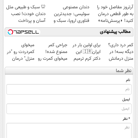
قسط |📍 تهران
آرتروز مفاصل خود را
دندان مصنوعی
🦷 سبک و طبیعی مثل
به طور قطعی درمان
سوئیسی: جدیدترین
دندان خودت! نصب
کنید! ◗پرسش‌نامه◖
فناوری اروپا، سبک و
آسان و پرداخت
مقاوم | پرداخت
اقساطی 💳 📍 تهران
مطالب پیشنهادی
قسطی
کمر درد داری؟
برای اولین بار در
جراحی کمر
میخوای
دیگه بسه! در
ایران🇮🇷 این
ممنوع شده!
کمردردت رو "در
منزل درمانش
دکتر کرم ترمیم
میخوای کمرت رو
منزل" درمان
کن
کننده 23 روزه
در منزل درمان
کنی؟ (◂فیلم +
نظر شما
(◀پرسش‌نامه)
ساخت!
کنی؟
◂پرسش‌نامه)
((پرسش‌نامه))
نام
ایمیل
* نظر