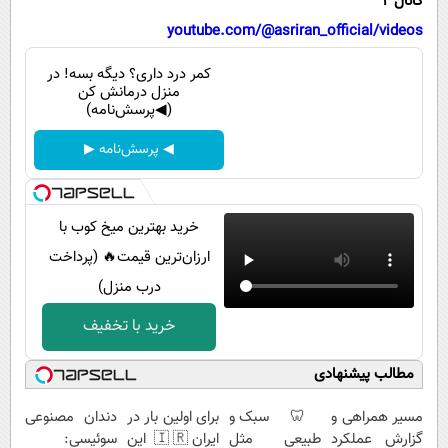
کانال 2
پیامک
سرگرمی
youtube.com/@asriran_official/videos
روانشناسی
فناوری
کمر درد داری؟ دیگه بسه! در
آشپزی
گوناگون
منزل درمانش کن
(◀پرسش‌نامه)
دانلود
حوادث
◀ پرسش‌نامه ▶
محیط زیست
سلامت
خرید بهترین میخ کوب با
فرهنگی
ارزان‌ترین قیمت🔥 (پرداخت
بین الملل
درب منزل)
اجتماعی
خرید با تخفیف
حیات وحش
مطالب پیشنهادی
سیاست خارجی
مسیر همراهی و
🦷 سبک و
برای اولین بار در
دندان مصنوعی
گزارش عملکرد
طبیعی مثل
ایران🇮🇷 این
سوئیسی: