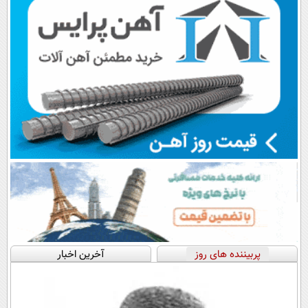
قسط |📍 تهران
پربیننده های روز
آخرین اخبار