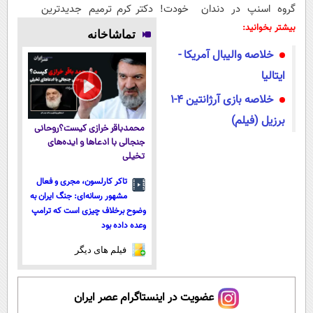
گروه اسنپ در
دندان خودت!
دکتر کرم ترمیم
جدیدترین
۱۴۰۴
نصب آسان و
کننده 23 روزه
فناوری اروپا،
بیشتر بخوانید:
تماشاخانه
پرداخت
ساخت!
سبک و مقاوم |
خلاصه والیبال آمریکا -
اقساطی 💳 📍
پرداخت قسطی
تهران
ایتالیا
خلاصه بازی آرژانتین 4-1
برزیل (فیلم)
محمدباقر خرازی کیست؟روحانی
جنجالی با ادعاها و ایده‌های
تخیلی
تاکر کارلسون، مجری و فعال
مشهور رسانه‌ای: جنگ ایران به
وضوح برخلاف چیزی است که ترامپ
وعده داده بود
فیلم های دیگر
عضویت در اینستاگرام عصر ایران