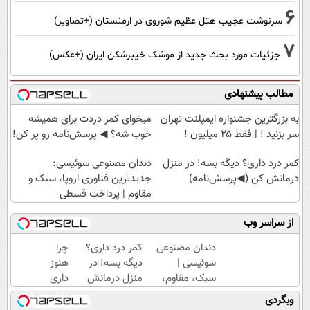
6
سرنوشت عجیب هتل عظیم شوروی در ارمنستان (+تصاویر)
7
جزئیات مورد بحث جدید از موشک خیبرشکن ایران (+عکس)
مطالب پیشنهادی
به بزرگترین جشنواره ایمپلنت تهران
میخوای کمر دردت برای همیشه
سر بزنید ! | فقط ۲۵ میلیون !
خوب شه؟ ◀ پرسش‌نامه رو پر کن!
کمر درد داری؟ دیگه بسه! در منزل
دندان مصنوعی سوئیسی:
درمانش کن (◀پرسش‌نامه)
جدیدترین فناوری اروپا، سبک و
مقاوم | پرداخت قسطی
از سراسر وب
دندان مصنوعی
کمر درد داری؟
چرا
سوئیسی |
دیگه بسه! در
هنوز
سبک، مقاوم،
منزل درمانش
داری
طبیعی! ویزیت
کن
با درد
وبگردی
رایگان+پرداخت
(◀پرسش‌نامه)
راه