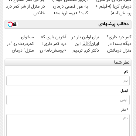
درمان کن! (◂فیلم +
به طور قطعی درمان
در منزل از شر کمر درد
پرسش‌نامه)
کنید! ◗پرسش‌نامه◖
خلاص
شوید◂پرسش‌نامه
مطالب پیشنهادی
کمر درد داری؟
برای اولین بار در
آخرین باری که
میخوای
دیگه بسه! در
ایران🇮🇷 این
درد کمر داری!
کمردردت رو "در
منزل درمانش
دکتر کرم ترمیم
◗پرسش‌نامه رو
منزل" درمان
کن
کننده 23 روزه
پر کن◖
کنی؟ (◂فیلم +
نظر شما
(◀پرسش‌نامه)
ساخت!
◂پرسش‌نامه)
نام
ایمیل
* نظر