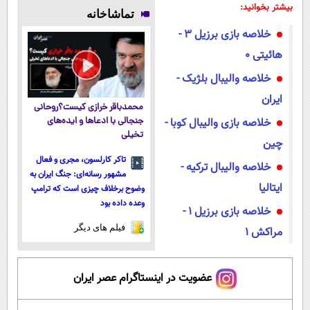
کن
۱۴۰۴
کنید!
بیشتر بخوانید:
تماشاخانه
(◀پرسش‌نامه)
◗پرسش‌نامه◖
خلاصه بازی برزیل 3 -
هائیتی 0
خلاصه والیبال بلژیک -
ایران
محمدباقر خرازی کیست؟روحانی
خلاصه بازی والیبال کوبا -
جنجالی با ادعاها و ایده‌های
تخیلی
چین
تاکر کارلسون، مجری و فعال
خلاصه والیبال ترکیه -
مشهور رسانه‌ای: جنگ ایران به
ایتالیا
وضوح برخلاف چیزی است که ترامپ
وعده داده بود
خلاصه بازی برزیل ۱ -
فیلم های دیگر
مراکش ۱
عضویت در اینستاگرام عصر ایران