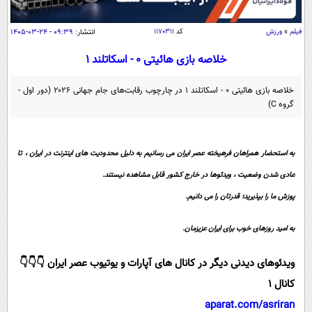
سیاسی
اقتصاد
فیلم
»
ورزش
کد
۱۱۷۰۳۱۱
انتشار:
۰۹:۳۹ - ۲۴-۰۳-۱۴۰۵
جامعه
اقتصادی
خلاصه بازی هائیتی ۰ - اسکاتلند ۱
ورزشی
اجتماعی
خودرو
خلاصه بازی هائیتی ۰ - اسکاتلند ۱ در چارچوب رقابت‌های جام جهانی ۲۰۲۶ (دور اول -
بین الملل
حوادث
گروه C)
فرهنگ و هنر
سیاست خارجی
سلامت
علم و دانش
یک برش دانایی
به استحضار همراهان فرهیخته عصر ایران می رسانیم به دلیل محدودیت های اینترنت در ایران ، تا
قرآن
فناوری و It
عادی شدن وضعیت ، ویدئوها در خارج کشور قابل مشاهده نیستند.
محیط زیست
گوناگون
علمی
پوزش ما را بپذیرید؛ قدرتان را می دانیم.
سفر و تفریح
فیلم
سرگرمی
اخبار کریپتو
به امید روزهای خوب برای ایران عزیزمان.
عصر ایران 2
اقتصاد
باشگاه مغز
ویدئوهای دیدنی دیگر در کانال های آپارات و یوتیوب عصر ایران 👇👇👇
آموزش زبان
خواندنی ها و دیدنی ها
ورزش
مجله تصویری سلاح
کانال 1
داستان کوتاه
سیاست
aparat.com/asriran