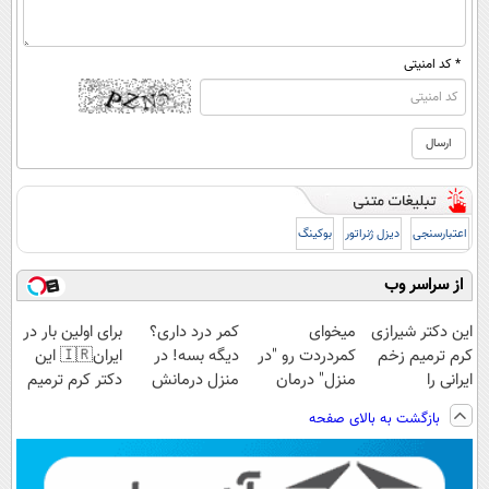
* کد امنیتی
اعتبارسنجی
دیزل ژنراتور
بوکینگ
از سراسر وب
این دکتر شیرازی
میخوای
کمر درد داری؟
برای اولین بار در
کرم ترمیم زخم
کمردردت رو "در
دیگه بسه! در
ایران🇮🇷 این
ایرانی را
منزل" درمان
منزل درمانش
دکتر کرم ترمیم
ساخت!!!
کنی؟ (◂فیلم +
کن
کننده 23 روزه
بازگشت به بالای صفحه
◂پرسش‌نامه)
(◀پرسش‌نامه)
ساخت!