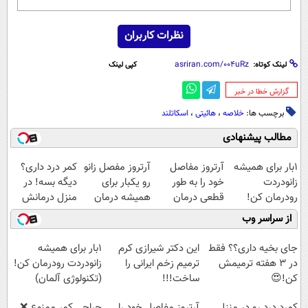
نظرات کاربران
لینک کوتاه:
کپی لینک
‌گزارش خطا در خبر
برچسب ها:
خلاصه‌
،
هائیتی
،
اسکاتلند
مطالب پیشنهادی
1بار برای همیشه
آرتروز مفاصل
آرتروز مفصل زانو
کمر درد داری؟
زانودردت
خود را به طور
رو یکبار برای
دیگه بسه! در
رودرمان کن!
قطعی درمان
همیشه درمان
منزل درمانش
(تکنولوژی آلمان)
کنید!
کن!
کن
از سراسر وب
◂پرسشنامه▸
◗پرسش‌نامه◖
◗پرسش‌نامه◖
(◀پرسش‌نامه)
جای بخیه داری؟؟ فقط
این دکتر شیرازی کرم
1بار برای همیشه
در 3 هفته ترمیمش
ترمیم زخم ایرانی را
زانودردت رودرمان کن!
کن!😍
ساخت!!!
(تکنولوژی آلمان)
◂پرسشنامه▸
کمرد درد رو در منزل
آرتروز مفاصل خود را
جراحی کمر ممنوع ❌