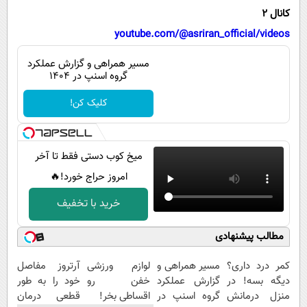
پیامک
سرگرمی
کانال 2
روانشناسی
فناوری
youtube.com/@asriran_official/videos
آشپزی
گوناگون
مسیر همراهی و گزارش عملکرد
گروه اسنپ در ۱۴۰۴
دانلود
حوادث
کلیک کن!
محیط زیست
سلامت
میخ کوب دستی فقط تا آخر
فرهنگی
امروز حراج خورد!🔥
بین الملل
خرید با تخفیف
اجتماعی
مطالب پیشنهادی
حیات وحش
سیاست خارجی
کمر درد داری؟
مسیر همراهی و
لوازم ورزشی
آرتروز مفاصل
دیگه بسه! در
گزارش عملکرد
خفن رو
خود را به طور
منزل درمانش
گروه اسنپ در
اقساطی بخر!
قطعی درمان