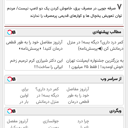
7
صرفه جویی در مصرف برق، خاموش کردن یک دو لامپ نیست/ مردم
توان تعویض یخچال ها و کوارهای قدیمی پرمصرف را ندارند
مطالب پیشنهادی
کمر درد داری؟ دیگه بسه! در منزل
آرتروز مفاصل خود را به طور قطعی
درمانش کن (◀پرسش‌نامه)
درمان کنید! ◗پرسش‌نامه◖
به بزرگترین جشنواره ایمپلنت تهران
این دکتر شیرازی کرم ترمیم زخم
خوش اومدید! | فقط ۲۵ میلیون !
ایرانی را ساخت!!!
از سراسر وب
آرتروز مفاصل
کمر درد داری؟
برای
خود را به طور
دیگه بسه! در
اولین
قطعی درمان
منزل درمانش
بار در
کنید!
کن
ایران
وبگردی
◗پرسش‌نامه◖
(◀پرسش‌نامه)
🇮🇷
این
چرا درد
جوانسازی
آرتروز مفصل
دکتر
زانو را
پوست
زانو رو یکبار