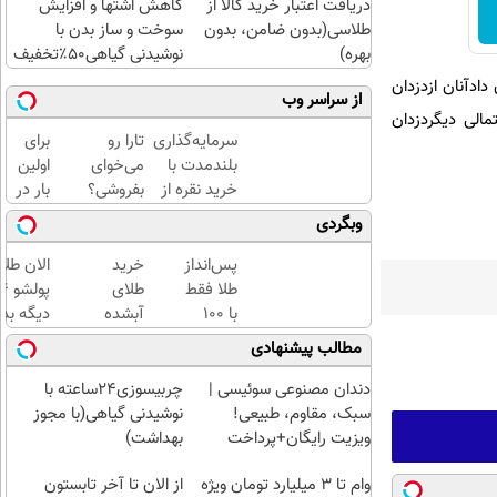
دریافت اعتبار خرید کالا از
کاهش اشتها و افزایش
طلاسی(بدون ضامن، بدون
سوخت و ساز بدن با
بهره)
نوشیدنی گیاهی۵۰٪تخفیف
ادآنان ازدزدان
از سراسر وب
مالی دیگردزدان
سرمایه‌گذاری
تارا رو
برای
بلندمدت با
می‌خوای
اولین
خرید نقره از
بفروشی؟
بار در
دیجی‌کالا
با
ایران
وبگردی
خودرو۴۵
🇮🇷
یک‌روزه
این
پس‌انداز
خرید
الان طلا
بفروشش
دکتر
طلا فقط
طلای
کرم
با ۱۰۰
آبشده
دیگه بده
ترمیم
هزارتومان
حتی با
سرمایه‌گ
مطالب پیشنهادی
کننده
(امن و
۱۰۰هزارتومان
طلا با ا
23
راحت)
بی‌بهره
دندان مصنوعی سوئیسی |
چربیسوزی24ساعته با
روزه
سبک، مقاوم، طبیعی!
نوشیدنی گیاهی(با مجوز
ساخت!
ویزیت رایگان+پرداخت
بهداشت)
اقساطی😍
وام تا ۳ میلیارد تومان ویژه
از الان تا آخر تابستون