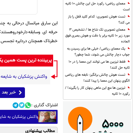
معمای ریاضی؛ رکورد حل این چالش 10 ثانیه
است
تست هوش تصویری: کدام کلید قفل را باز
این سارق میانسال درحالی به چن
می کند؟
معمای تصویری تک شاخ ها / تشخیص 3
حرفه ای وسابقه دارخودروهستندک
مورد زیر 10 ثانیه برابر با دقت و هوش بصری فوق
خطرناک همچنان دردایره تجسس کلا
العاده
یک معمای ریاضی/ خیلی ها برای رسیدن به
جواب دچار چالش می شوند، شما چطور؟
پربیننده ترین پست همین ی
فقط تیزبین ها می توانند این معما را در 10
ثانیه حل کنند!
تست هوش چالش برانگیز: نابغه های ریاضی
واکنش پزشکیان به شایعه 
الگوی پنهان این معما را پیدا کنند!
تیزبین ها مچ این ماهی پنهان کار را بگیرند! /
خبر بعد
رکورد 10 ثانیه
اشتراک گذاری :
واکنش پزشکیان به شایع
مطالب پیشنهادی