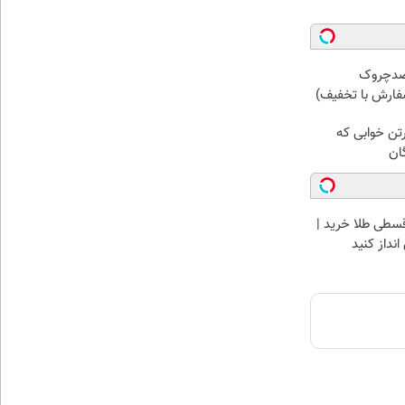
 کرم ضدچروک
رتن خوابی که
ان
سطی طلا خرید |
نداز کنید