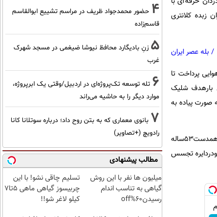
دزدان حرفه ای با
4
حضور محمدجواد ظریف در مراسم تشییع ابوالقاسم
ن زبده کلانتری
قاسم‌زاده
5
زنِ بادیگارد محافظ نیوشا ضیغمی در مسجد شهرک
/
بله عصر ایران
غرب
وایی پرداخت تا
6
تله توسعه تک‌پروژه‌ای در اردبیل/وقتی یک ابرپروژه،
ین بارهدف شلیک
موارد دیگر را به حاشیه می‌راند
 صورت پیاده به
7
بانوی معماری که به بتن روح داد؛ درباره سوتلانا کانا
رادویچ (+تصاویر)
طولی نکشیدکه امدادگران اورژانس آژیرکشان ازراه رسیدندوسارق۳۲ساله رابه مرکزدرمانی انتقال دادند.ازسوی دیگرهمدست۵۳ساله
دودردایره تجسس
مطالب پیشنهادی
میلیون ها نفر با این روش
تسلیم چاقی نشو! با این
گیاهی به تناسب اندام
چربیسوز گیاهی ماهی 5تا7
رسیدن60%off
کیلو لاغر شو!!