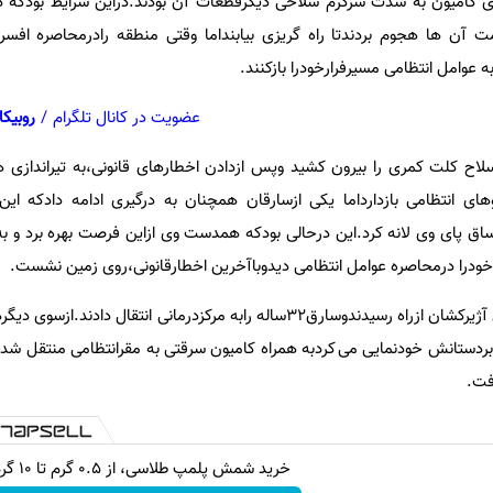
ازکردن باتری کامیون به شدت سرگرم سلاخی دیگرقطعات آن بودند.دراین شرایط بودکه 
 آن ها هجوم بردندتا راه گریزی بیابنداما وقتی منطقه رادرمحاصره افسرا
عوامل انتظامی مسیرفرارخودرا بازکنند.
عضویت در کانال تلگرام
/
روبیکا
ح کلت کمری را بیرون کشید وپس ازدادن اخطارهای قانونی،به تیراندازی ه
روهای انتظامی بازدارداما یکی ازسارقان همچنان به درگیری ادامه دادکه ا
ساق پای وی لانه کرد.این درحالی بودکه همدست وی ازاین فرصت بهره برد و به
خودرا درمحاصره عوامل انتظامی دیدوباآخرین اخطارقانونی،روی زمین نشست.
بردستانش خودنمایی می کردبه همراه کامیون سرقتی به مقرانتظامی منتقل ش
فت.
خرید شمش پلمپ طلاسی، از ۰.۵ گرم تا ۱۰ گرم