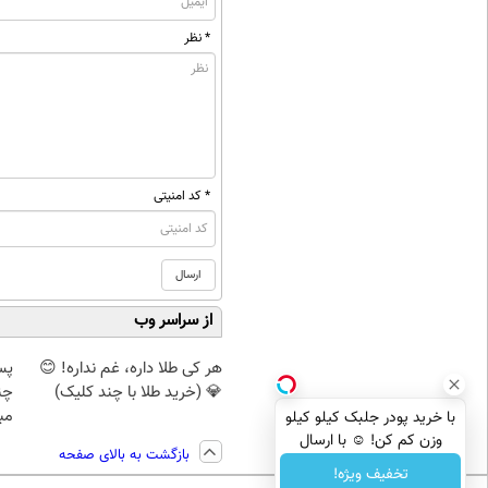
* نظر
* کد امنیتی
از سراسر وب
هر کی طلا داره، غم نداره! 😊
پس
💎 (خرید طلا با چند کلیک)
چن
مبل
با خرید پودر جلبک کیلو کیلو
وزن کم کن! ☺ با ارسال
بازگشت به بالای صفحه
رایگان
تخفیف ویژه!