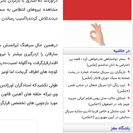
درآوردند که۲سارق با ب
مشاهده نیروهای انتظامی به سمت
دیدندتلاش کردندباآسیب رساندن به 
درهمین حال سرهنگ ایرانمنش سلا
در حاشیه
سارقان را ازدرگیری بیشتر با نی
سحر دولتشاهی عذرخواهی کرد ؛ قصد بی
اقتدارقرارگرفت و«گلوله امنیت»در
احترامی به اذان نداشتم (عکس)
کوچه های اطراف گریخت اما اونیز 
بازیگران زن سریال «بامداد خمار» در پشت
صحنه به سبک دوران قاجار (عکس)
تیپ رنگی تارا سریال شغال در جشن نفس
(+عکس)
وی نیزکه حلقه های آهنین قانون 
استایل جالب مدل روس فیلم ایرانی جزیره
مورد بازجویی های تخصصی قرارگر
جیمز باند در اصفهان (+عکس)
تیپ مشکی و خاص فریبا نادری ستاره سریال
ستایش در آیین مهرورزی (+عکس)
باشگاه مغز