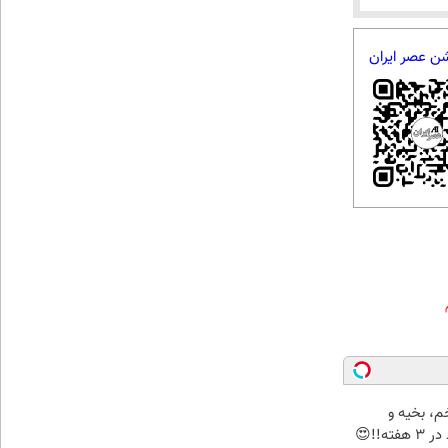
شن عصر ایران
م، بخیه و
ه!!😍