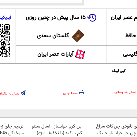
 عصر ایران
۱۵ سال پیش در چنین روزی
اپلیکی
 حافظ
گلستان سعدی
گلیسی
آپارات عصر ایران
کپی لینک
ارسال به دوستان
نسخه چاپی
ارسال به تلگرام
ای نابودی چروکات سراغ
این کرم جوانساز 10سال سنتو
ترمیم جای زخ
چی جز جوانساز جلبک
کم میکنه (با تخفیف ویژه)
سوختگی فقط در 3 هفت