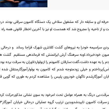
رفه ای و سابقه دار که مشغول سلاخی یک دستگاه کامیون سرقتی بودند درحا
و از ناحیه پا مجروح شد که همدست او نیز با آخرین اخطار قانونی همه راه ها
ه مردی سراسیمه خودرا به نیروهای گشت کلانتری شهرک فراجا رساند و درحالی 
امیون خودخبرداد.اوبه سرهنگ آرش ایرانمنش که فرماندهی مستقیم گشت های
 را به عهده داشت،گفت:سارقان کامیونم را ازبولواردلاوران به سرقت برده بودن
پرداختم و خیلی زودمتوجه شدم که کامیون به بولوارآموزگارمنتقل شده ا
بان آموزگارشدم ناگهان خودروی پلیس را مشاهده کردم به طوری که گویی قل
سرقت،بی درنگ به همراه عوامل تحت امرخود به سوی نشانی مذکورحرکت کرد.