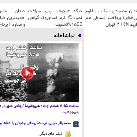
ندان مصنوعی سبک و مقاوم
دیگه هیچوقت پیری سراغت
دندان مصنو
ی‌خوای؟ پرداخت اقساطی هم
نمیاد😉 کرم ضدچروک گیاهی
جدیدترین فنا
ریم!😍 | 📍تهران
👈🏻45%تخفیف
و مقاوم | پرد
تماشاخانه
ساعت ۸:۱۵ ششم اوت ؛ هیروشیما / وقتی شهر در
می‌جوشید
محمدباقر خرازی کیست؟روحانی جنجالی با ادعاها و 
فیلم های دیگر