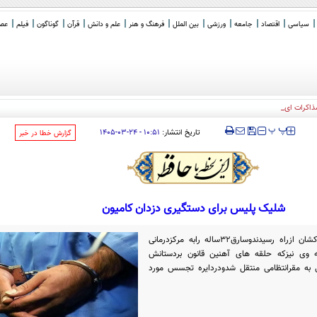
سیاسی
اقتصاد
جامعه
ورزشی
بین الملل
فرهنگ و هنر
علم و دانش
قرآن
گوناگون
فیلم
عصر 
کرات ایران و عمان بر سر
_
‍‍‍ پ
پ
تاریخ انتشار:
۱۰:۵۱ - ۲۴-۰۳-۱۴۰۵
‌گزارش خطا در خبر
شلیک پلیس برای دستگیری دزدان کامیون
طولی نکشیدکه امدادگران اورژانس آژیرکشان ازراه رسیدندوسارق۳۲ساله رابه مرکزدرمانی
 دادند.ازسوی دیگرهمدست۵۳ساله وی نیزکه حلقه های آهنین قانون بردستانش
ی به مقرانتظامی منتقل شدودردایره تجسس مورد