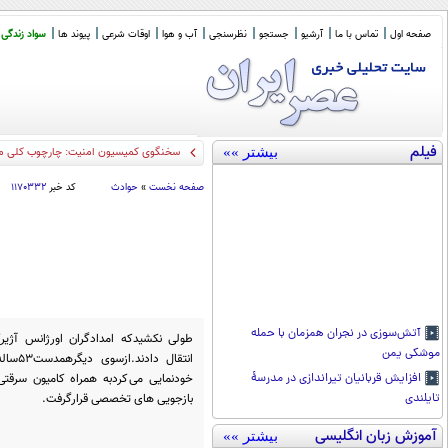
صفحه اول
تماس با ما
آرشیو
جستجو
نظرسنجی
آب و هوا
اوقات شرعی
پیوند ها
سواد زندگی
فیلم
بیشتر »»
سخنگوی کمیسیون امنیت: چارچوب کلی مذا
صفحه نخست
»
حوادث
کد خبر
۱۱۷۰۳۳۲
آتش‌سوزی در نجران همزمان با حمله
موشکی یمن
انتقال
خودنمایی می کردبه همراه کامیون سرقت
افزایش قربانیان تیراندازی در مدرسۀ
بازجویی های تخصصی قرارگرفت.
تایلندی
آموزش زبان انگلیسی
بیشتر »»