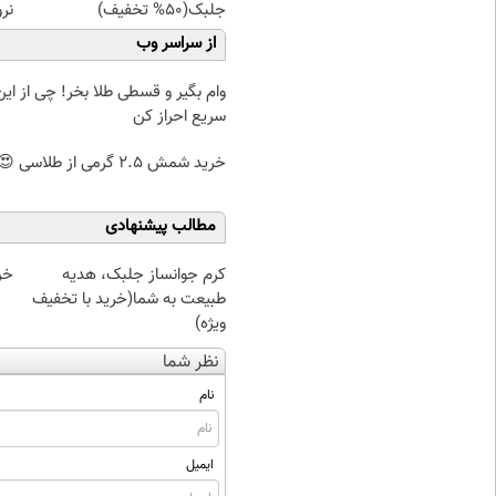
جلبک(50% تخفیف)
نرو
از سراسر وب
وام بگیر و قسطی طلا بخر! چی از این 
سریع احراز کن
خرید شمش 2.5 گرمی از طلاسی 😍
مطالب پیشنهادی
کرم جوانساز جلبک، هدیه
خر
طبیعت به شما(خرید با تخفیف
ویژه)
نظر شما
نام
ایمیل