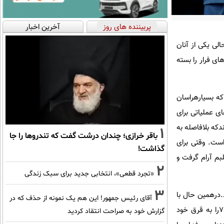
پربیننده های روز
آخرین اخبار
لی یکی از آنان
ی فرار را بسته
که بسیارهراسان
 عملیاتی برای
دکه بلافاصله به
1
باقر خرازی؛ چندان درشت گفت که تندروها را جا
ست. وقتی برای
گذاشت!
بم آرام گرفت و
2
«تجرد قطعی»، انتخابی جدید برای سبک زندگی
3
درهمین حال با
آقای رئیس جمهور! این هم یک نمونه از حذف که در
استعلام ازمرکزفرماندهی پلیس نیز،سرقت کامیون تاییدشدوبدین ترتیب گروه عملیاتی درحالی خیابان آموزگار۷۳را به قرق خود
گزارش خود به صراحت انتقاد کردید