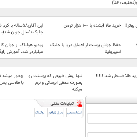
(تخفیف40%)
بهتر!!
خرید طلا آبشده با 100 هزار تومن
این آقای58ساله با
جلبک10سال جوان شد(سفارش با تخفیف)
حفظ جوانی پوست از اعماق دریا با جلبک
ویدیو هولناک از جوان کا
اسپیرولینا
میلیاردر شد. آموزش رایگ
ید طلا قسطی شد!!!!!!
تنها روش طبیعی که پوستت رو
چطور میشه ق
بصورت عمقی ابرسانی و نرم
با طلاسی پس ا
میکنه
اعتبارسنجی
دیزل ژنراتور
بوکینگ