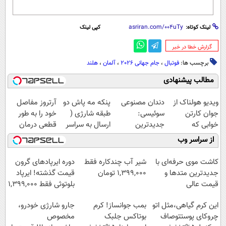
لینک کوتاه:
کپی لینک
‌گزارش خطا در خبر
برچسب ها:
فوتبال
،
جام جهانی 2026
،
آلمان
،
هلند
مطالب پیشنهادی
ویدیو هولناک از
دندان مصنوعی
پنکه مه پاش دو
آرتروز مفاصل
جوان کارتن
سوئیسی:
طبقه شارژی (
خود را به طور
خوابی که
جدیدترین
ارسال به سراسر
قطعی درمان
میلیاردر شد.
فناوری اروپا،
کشور)
کنید!
از سراسر وب
آموزش رایگان
سبک و مقاوم |
◗پرسش‌نامه◖
پرداخت قسطی
کاشت موی حرفه‌ای با
شیر آب چندکاره فقط
دوره ایرپاد‌های گرون
جدیدترین متدها و
1,399,000 تومان
قیمت گذشته! ایرپاد
قیمت عالی
بلوتوثی فقط 1,399,000
تومان
این کرم گیاهی،مثل اتو
بمب جوانساز! کرم
جارو شارژی خودرو،
چروکای پوستتوصاف
بوتاکس جلبک
مخصوص