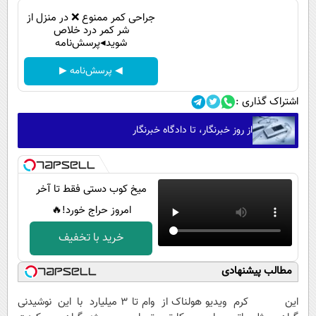
جراحی کمر ممنوع ❌ در منزل از
شر کمر درد خلاص
شوید◂پرسش‌نامه
◀ پرسش‌نامه ▶
اشتراک گذاری :
از روز خبرنگار، تا دادگاه خبرنگار
میخ کوب دستی فقط تا آخر
امروز حراج خورد!🔥
خرید با تخفیف
مطالب پیشنهادی
این کرم
ویدیو هولناک از
وام تا ۳ میلیارد
با این نوشیدنی