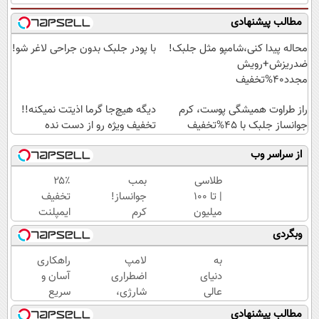
مطالب پیشنهادی
محاله پیدا کنی،شامپو مثل جلبک!
با پودر جلبک بدون جراحی لاغر شو!
ضدریزش+رویش
مجدد40%تخفیف
راز طراوت همیشگی پوست، کرم
دیگه هیچ‌جا گرما اذیتت نمیکنه!!
جوانساز جلبک با 45%تخفیف
تخفیف ویژه رو از دست نده
از سراسر وب
طلاسی
بمب
۲۵٪
| تا 100
جوانساز!
تخفیف
میلیون
کرم
ایمپلنت
وام
بوتاکس
تا پایان
وبگردی
آنی
جلبک
جشنواره
خرید
اسپیرولینا50%تخفیف
🎁
به
لامپ
راهکاری
طلا💰
دنیای
اضطراری
آسان و
ثبت
عالی
شارژی،
سریع
نام
بازار
تامین
برای
مطالب پیشنهادی