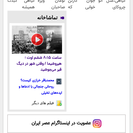
گیاهی،مثل اتو
جوان کارتن
تومان ویژه
گیاهی کبدت
چروکای
خوابی که
صاحبان
همیشه
پوستتوصاف
میلیاردر شد.
فروشگاه‌های
پرقدرته55%تخفیف
تماشاخانه
میکنه!50%تخفیف
آموزش رایگان
آنلاین و
حضوری
ساعت ۸:۱۵ ششم اوت ؛
هیروشیما / وقتی شهر در دیگ
قیر می‌جوشید
محمدباقر خرازی کیست؟
روحانی جنجالی با ادعاها و
ایده‌های تخیلی
فیلم های دیگر
عضویت در اینستاگرام عصر ایران