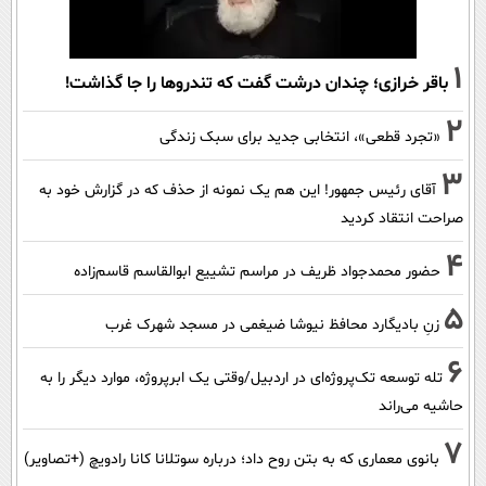
1
باقر خرازی؛ چندان درشت گفت که تندروها را جا گذاشت!
2
«تجرد قطعی»، انتخابی جدید برای سبک زندگی
3
آقای رئیس جمهور! این هم یک نمونه از حذف که در گزارش خود به
صراحت انتقاد کردید
4
حضور محمدجواد ظریف در مراسم تشییع ابوالقاسم قاسم‌زاده
5
زنِ بادیگارد محافظ نیوشا ضیغمی در مسجد شهرک غرب
6
تله توسعه تک‌پروژه‌ای در اردبیل/وقتی یک ابرپروژه، موارد دیگر را به
حاشیه می‌راند
7
بانوی معماری که به بتن روح داد؛ درباره سوتلانا کانا رادویچ (+تصاویر)