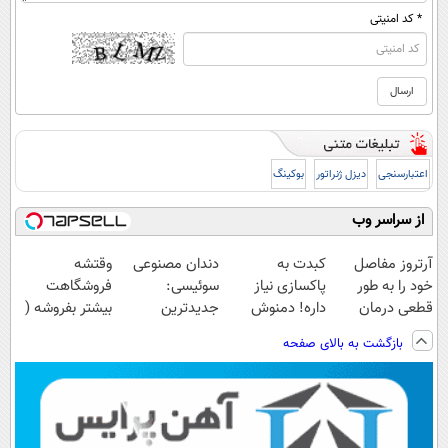
* کد امنیتی
اعتبارسنجی
دیزل ژنراتور
بوکینگ
از سراسر وب
آرتروز مفاصل
کبدت به
دندان مصنوعی
وقتشه
خود را به طور
پاکسازی نیاز
سوئیسی:
فروشگاهت
قطعی درمان
داره! دمنوش
جدیدترین
بیشتر بفروشه (
کنید!
گیاهی
فناوری اروپا،
همین الان ثبت
بازگشت به بالای صفحه
◗پرسش‌نامه◖
کبد55%تخفیف
سبک و مقاوم |
نام کن )
پرداخت قسطی