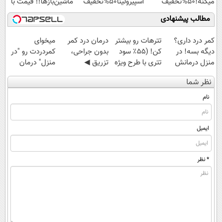
میکنه!50%تخفیف
اسپیرولینا50%تخفیف
ماشین‌باز‌ها!! قیمت با
تخفیف: فقط
مطالب پیشنهادی
1,499,000
کمر درد داری؟
تترهات رو بیشتر
درمان درد کمر
میخوای
دیگه بسه! در
کن! (۵۵٪ سود
بدون جراحی،
کمردردت رو "در
منزل درمانش
تتری با طرح ویژه
تزریق ◀
منزل" درمان
کن
بیت‌پین)
پرسش‌نامه رو پر
کنی؟ (◂فیلم +
نظر شما
(◀پرسش‌نامه)
کن ▶
◂پرسش‌نامه)
نام
ایمیل
* نظر