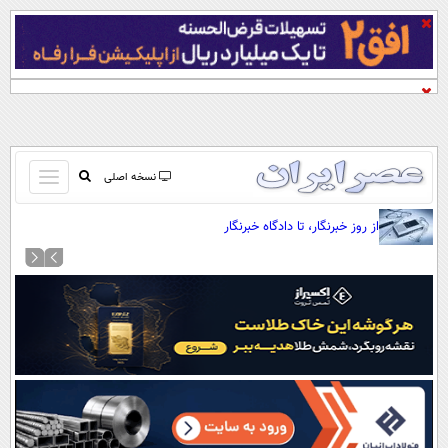
باز
نسخه اصلی
و
صفحه اول
از روز خبرنگار، تا دادگاه خبرنگار
بسته
تماس با ما
کردن
آرشیو
منو
جستجو
نظرسنجی
آب و هوا
اوقات شرعی
پیوند ها
سواد زندگی