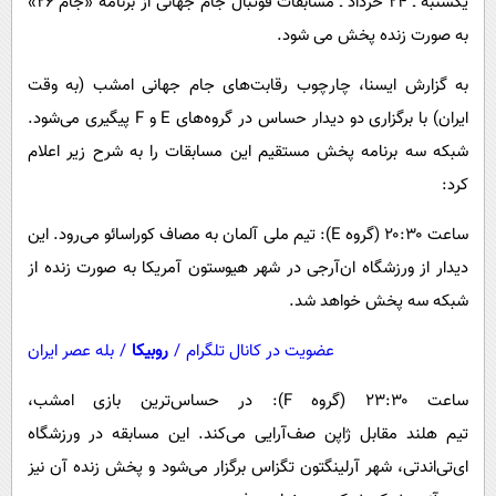
یکشنبه ـ ۲۴ خرداد ـ مسابقات فوتبال جام جهانی از برنامه «جام ۲۶»
پیامک
سرگرمی
به صورت زنده پخش می شود.
روانشناسی
فناوری
به گزارش ایسنا، چارچوب رقابت‌های جام جهانی امشب (به وقت
آشپزی
گوناگون
ایران) با برگزاری دو دیدار حساس در گروه‌های E و F پیگیری می‌شود.
دانلود
حوادث
شبکه‌ سه برنامه پخش مستقیم این مسابقات را به شرح زیر اعلام
محیط زیست
کرد:
سلامت
ساعت ۲۰:۳۰ (گروه E): تیم ملی آلمان به مصاف کوراسائو می‌رود. این
فرهنگی
دیدار از ورزشگاه ان‌آرجی در شهر هیوستون آمریکا به صورت زنده از
بین الملل
شبکه سه پخش خواهد شد.
اجتماعی
عضویت در کانال تلگرام
/
روبیکا
/
بله عصر ایران
حیات وحش
ساعت ۲۳:۳۰ (گروه F): در حساس‌ترین بازی امشب،
سیاست خارجی
تیم هلند مقابل ژاپن صف‌آرایی می‌کند. این مسابقه در ورزشگاه
ای‌تی‌اندتی، شهر آرلینگتون تگزاس برگزار می‌شود و پخش زنده آن نیز