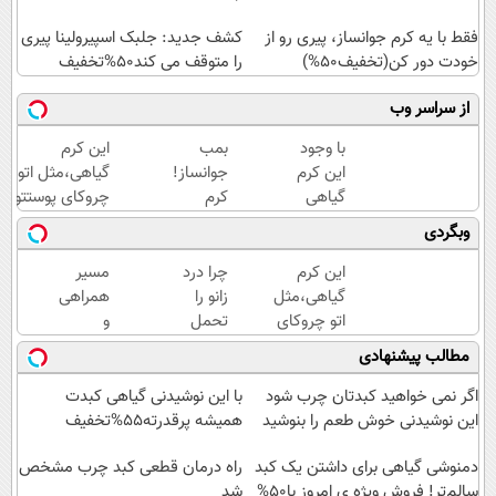
فقط با یه کرم جوانساز، پیری رو از
کشف جدید: جلبک اسپیرولینا پیری
خودت دور کن(تخفیف50%)
را متوقف می کند50%تخفیف
از سراسر وب
با وجود
بمب
این کرم
این کرم
جوانساز!
گیاهی،مثل اتو
گیاهی
کرم
چروکای پوستتو
دیگه
بوتاکس
صاف
وبگردی
دور
جلبک
میکنه!+تخفیف
بوتاکس
اسپیرولینا50%تخفیف
ویژه
این کرم
چرا درد
مسیر
خط
گیاهی،مثل
زانو را
همراهی
قرمز
اتو چروکای
تحمل
و
بکش!
پوستتوصاف
می‌کنی؟
گزارش
مطالب پیشنهادی
میکنه!50%تخفیف
خیلی
عملکرد
ساده
گروه
اگر نمی خواهید کبدتان چرب شود
با این نوشیدنی گیاهی کبدت
درمنزل
اسنپ
این نوشیدنی خوش طعم را بنوشید
همیشه پرقدرته55%تخفیف
درمانش
در
دمنوشی گیاهی برای داشتن یک کبد
کن
۱۴۰۴
راه درمان قطعی کبد چرب مشخص
سالم‌تر! فروش ویژه ی امروز با50%
شد