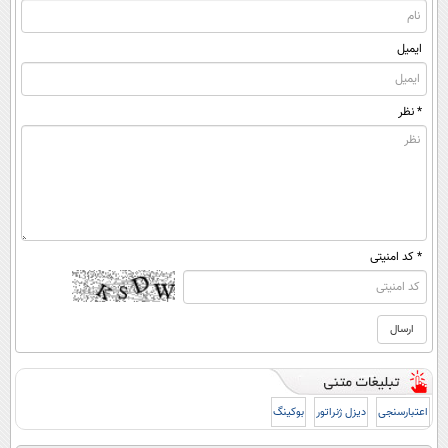
ایمیل
* نظر
* کد امنیتی
اعتبارسنجی
دیزل ژنراتور
بوکینگ