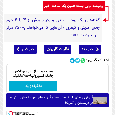
پربیننده ترین پست همین یک ساعت اخیر
گفته‌های یک روحانی تندرو و ردپای بیش از ۳ یا ۴ جرم
جدی امنیتی و کیفری / آن‌هایی که می‌خواهند به ۲۵۰ هزار
نفر بپیوندند بدانند ...
خبر بعد
نظرات کاربران
خبر قبل
اشتراک گذاری :
بمب جوانساز! کرم بوتاکس
جلبک اسپیرولینا50%تخفیف
تخفیف ویژه!
گزارش رویترز از کاهش چشمگیر ذخایر موشک‌های پاتریوت
در عربستان و آمریکا