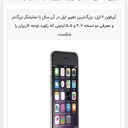
پیامک
سرگرمی
روانشناسی
فناوری
آی‌فون 6 اپل: بزرگ‌ترین تغییر اپل در آن سال با نمایشگر بزرگ‌تر
آشپزی
گوناگون
و معرفی دو نسخه 4.7 و 5.5 اینچی که رکورد توجه کاربران را
دانلود
شکست.
حوادث
محیط زیست
سلامت
فرهنگی
بین الملل
اجتماعی
حیات وحش
سیاست خارجی