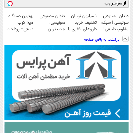
از سراسر وب
دندان مصنوعی
1 میلیون تومان
دندان مصنوعی
بهترین دستگاه
سوئیسی | سبک،
تخفیف خرید
سوئیسی:
میخ کوب
مقاوم، طبیعی!
داروهای لاغری با
جدیدترین
دستی+ پرداخت
ویزیت
ارسال از
فناوری اروپا،
درب منزل🎁
بازگشت به بالای صفحه
رایگان+پرداخت
داروخانه و پک
سبک و مقاوم |
تخفیف ویژه
اقساطی😍
یخ!
پرداخت قسطی