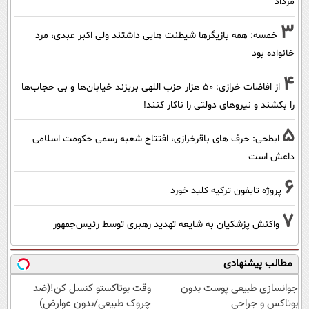
مرداد
3
خمسه: همه بازیگرها شیطنت هایی داشتند ولی اکبر عبدی، مرد
خانواده بود
4
از افاضات خرازی: ۵۰ هزار حزب اللهی بریزند خیابان‌ها و بی حجاب‌ها
را بکشند و نیرو‌های دولتی را ناکار کنند!
5
ابطحی: حرف های باقرخرازی، افتتاح شعبه رسمی حکومت اسلامی
داعش است
6
پروژه تایفون ترکیه کلید خورد
7
واکنش پزشکیان به شایعه تهدید رهبری توسط رئیس‌جمهور
مطالب پیشنهادی
جوانسازی طبیعی پوست بدون
وقت بوتاکستو کنسل کن!(ضد
بوتاکس و جراحی
چروک طبیعی/بدون عوارض)