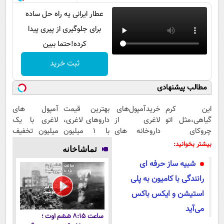
عطار ایرانی یه راه حل ساده
برای جلوگیری از پیری پیدا
کرده!حتما ببین
ثبت خرید
مطالب پیشنهادی
این کرم
خریدآمپول‌های
بهترین قیمت
آمپول های
گیاهی،مثل اتو
لاغری از
داروهای لاغری،
لاغری با یک
چروکای
داروخانه های
با ۱ میلیون
میلیون تخفیف
پوستتوصاف
اطرافت، ارسال
تخفیف و ارسال
| ارسال از
بیشتر بخوانید:
تماشاخانه
میکنه!50%تخفیف
فوری همراه با
از داروخانه‌
داروخانه های
شبیه‌ ساز حرفه‌ ای
پک یخ!
معتبر
رانندگی با کامیون به پلی‌
استیشن و ایکس‌ باکس
می‌آید
ساعت ۸:۱۵ ششم اوت ؛