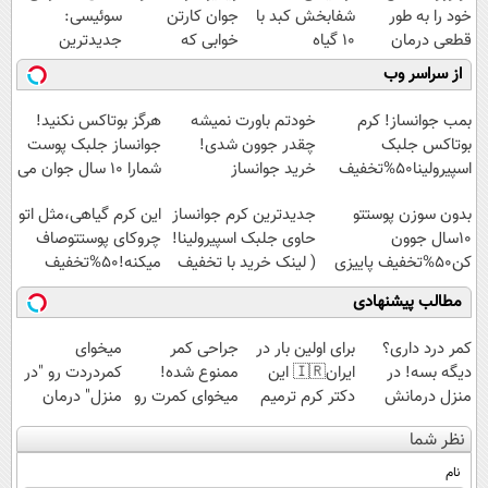
خود را به طور
شفابخش کبد با
جوان کارتن
سوئیسی:
قطعی درمان
10 گیاه
خوابی که
جدیدترین
کنید!
موثر(تخفیف تا
میلیاردر شد.
فناوری اروپا،
از سراسر وب
◗پرسش‌نامه◖
امشب)
آموزش رایگان
سبک و مقاوم |
پرداخت قسطی
بمب جوانساز! کرم
خودتم باورت نمیشه
هرگز بوتاکس نکنید!
بوتاکس جلبک
چقدر جوون شدی!
جوانساز جلبک پوست
اسپیرولینا50%تخفیف
خرید جوانساز
شمارا ۱۰ سال جوان می
اسپیرولینا با تخفیف
کند
بدون سوزن پوستتو
جدیدترین کرم جوانساز
این کرم گیاهی،مثل اتو
ویژه
10سال جوون
حاوی جلبک اسپیرولینا!
چروکای پوستتوصاف
کن50%تخفیف پاییزی
( لینک خرید با تخفیف
میکنه!50%تخفیف
ویژه)
مطالب پیشنهادی
کمر درد داری؟
برای اولین بار در
جراحی کمر
میخوای
دیگه بسه! در
ایران🇮🇷 این
ممنوع شده!
کمردردت رو "در
منزل درمانش
دکتر کرم ترمیم
میخوای کمرت رو
منزل" درمان
کن
کننده 23 روزه
در منزل درمان
کنی؟ (◂فیلم +
نظر شما
(◀پرسش‌نامه)
ساخت!
کنی؟
◂پرسش‌نامه)
((پرسش‌نامه))
نام