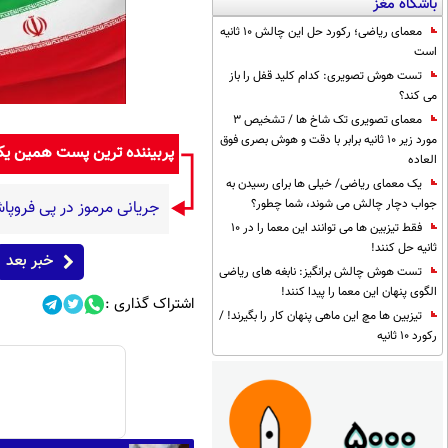
باشگاه مغز
معمای ریاضی؛ رکورد حل این چالش 10 ثانیه
است
تست هوش تصویری: کدام کلید قفل را باز
می کند؟
معمای تصویری تک شاخ ها / تشخیص 3
مورد زیر 10 ثانیه برابر با دقت و هوش بصری فوق
پربیننده ترین پست همین ی
العاده
یک معمای ریاضی/ خیلی ها برای رسیدن به
جواب دچار چالش می شوند، شما چطور؟
جریانی مرموز در پی فروپ
فقط تیزبین ها می توانند این معما را در 10
ثانیه حل کنند!
خبر بعد
تست هوش چالش برانگیز: نابغه های ریاضی
الگوی پنهان این معما را پیدا کنند!
اشتراک گذاری :
تیزبین ها مچ این ماهی پنهان کار را بگیرند! /
رکورد 10 ثانیه