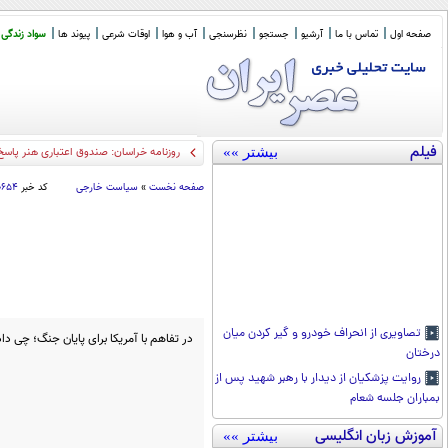
صفحه اول
تماس با ما
آرشیو
جستجو
نظرسنجی
آب و هوا
اوقات شرعی
پیوند ها
سواد زندگی
فیلم
بیشتر »»
روزنامه خراسان: صندوق اعتباری هنر پاسخ
صفحه نخست
»
سیاست خارجی
کد خبر
۰۶۵۴
تصاویری از انحراف خودرو و گیر کردن میان
در تفاهم با آمریکا برای پایان جنگ؛ چی دا
درختان
روایت پزشکیان از دیدار با رهبر شهید پس از
بمباران جلسه شعام
آموزش زبان انگلیسی
بیشتر »»