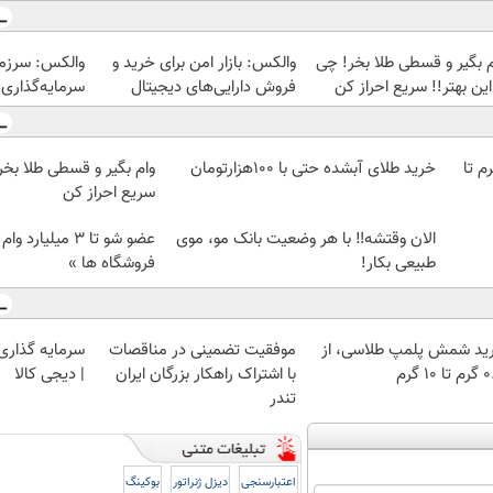
م بگیر و قسطی طلا بخر! چی
والکس: بازار امن برای خرید و
والکس: سرزم
این بهتر!! سریع احراز کن
فروش دارایی‌های دیجیتال
سرمایه‌گذاری 
لمپ طلاسی، از ۰.۵ گرم تا
خرید طلای آبشده حتی با ۱۰۰هزارتومان
وام بگیر و قسطی طلا بخر!
سریع احراز کن
الان وقتشه‼️ با هر وضعیت بانک مو، موی
عضو شو تا 3 میلیار
طبیعی بکار!
فروشگاه ها »
ید شمش پلمپ طلاسی، از
موفقیت تضمینی در مناقصات
سرمایه گذاری ا
 ۱۰ گرم
با اشتراک راهکار بزرگان ایران
| دیجی کالا
تندر
اعتبارسنجی
دیزل ژنراتور
بوکینگ