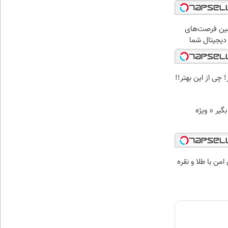
ین فرصت‌های
دیجیتال شما
 چی از این بهتر!!
د وام بگیر « ویژه
من با طلا و نقره