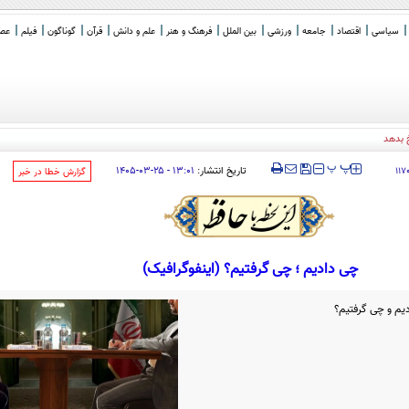
سیاسی
اقتصاد
جامعه
ورزشی
بین الملل
فرهنگ و هنر
علم و دانش
قرآن
گوناگون
فیلم
عصر 
 بدهد
‍‍‍ پ
پ
تاریخ انتشار:
۱۳:۰۱ - ۲۵-۰۳-۱۴۰۵
۱۱۷
‌گزارش خطا در خبر
چی دادیم ؛ چی گرفتیم؟ (اینفوگرافیک)
دیم و چی گرفتیم؟