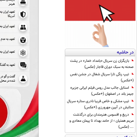
در حاشیه
بازیگران زن سریال «بامداد خمار» در پشت
صحنه به سبک دوران قاجار (عکس)
تیپ رنگی تارا سریال شغال در جشن نفس
(+عکس)
استایل جالب مدل روس فیلم ایرانی جزیره
جیمز باند در اصفهان (+عکس)
تیپ مشکی و خاص فریبا نادری ستاره سریال
ستایش در آیین مهرورزی (+عکس)
دریغ و افسوس هنرمندان برای درگذشت
مریم همتیان ؛ از حامد بهداد تا پیمان معادی و
... (عکس)