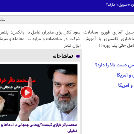
ان «سبیل» دارند؟
حلیل آماری فوری معادلات
سود کلان برای مدیران عامل با
والکس: پلتفر
اختاری تفسیری با آموزش
شرکت در مناقصات و مزایدات
معامله و سرمای
مل حتی یک روزه !!
ایران تندر
تماشاخانه
سی دست بالا را دارد؟
 و آمریکا
و آمریکا
محمدباقر خرازی کیست؟روحانی جنجالی با ادعاها و ا
تخیلی