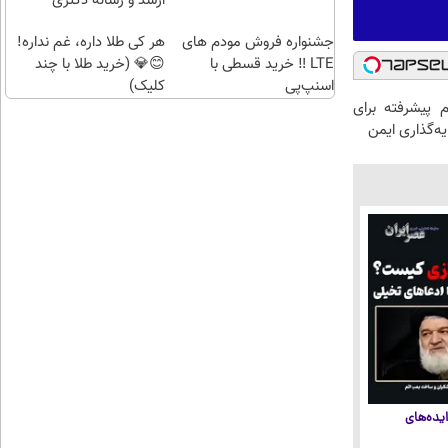
ارشد و رساله دکتری
جشنواره فروش مودم های
هر کی طلا داره، غم نداره!
LTE ‼️ خرید قسطی با
😊💎 (خرید طلا با چند
اسنپ‌پی
کلیک)
م پیشرفته برای
ه‌گذاری ایمن
یده‌های