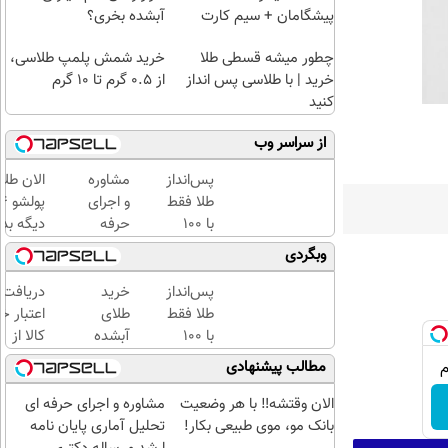
پیشگامان + سیم کارت
آبشده بخری؟
رایگان
چطور میشه قسطی طلا
خرید شمش پلمپ طلاسی،
خرید | با طلاسی پس انداز
از ۰.۵ گرم تا ۱۰ گرم
کنید
از سراسر وب
پس‌انداز
مشاوره
الان طلا
طلا فقط
و اجرای
با ۱۰۰
حرفه
دیگه بده
هزارتومان
ای
سرمایه‌گ
وبگردی
(امن و
تحلیل
طلا با ا
راحت)
آماری
بی‌بهره
پس‌انداز
خرید
دریافت
پایان
طلا فقط
طلای
اعتبار خ
نامه
با ۱۰۰
آبشده
کالا از
ارشد و
هزارتومان
حتی با
طلاسی(ب
مطالب پیشنهادی
رساله
(امن و
۱۰۰هزارتومان
ضامن، ب
دکتری
راحت)
بهره)
الان وقتشه‼️ با هر وضعیت
مشاوره و اجرای حرفه ای
بانک مو، موی طبیعی بکار!
تحلیل آماری پایان نامه