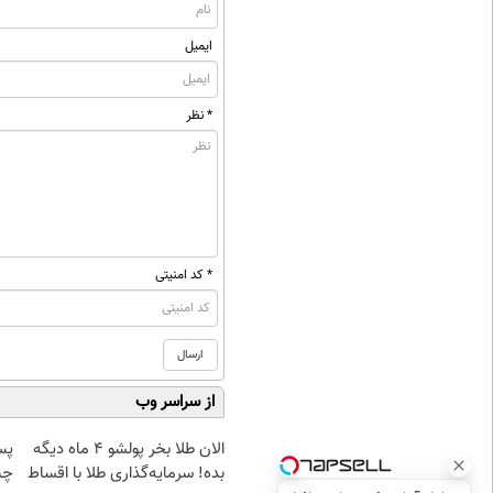
ایمیل
* نظر
* کد امنیتی
از سراسر وب
الان طلا بخر پولشو 4 ماه دیگه
پس
بده! سرمایه‌گذاری طلا با اقساط
چن