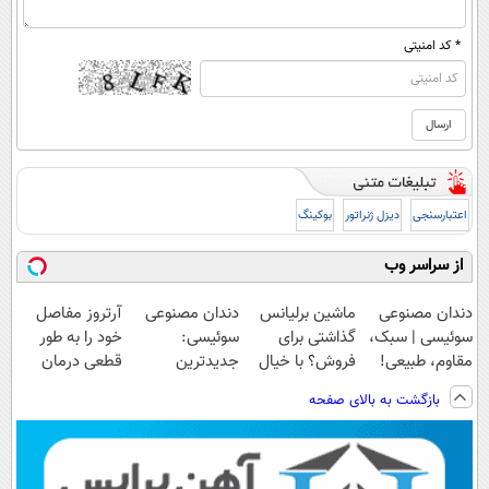
* کد امنیتی
اعتبارسنجی
دیزل ژنراتور
بوکینگ
از سراسر وب
دندان مصنوعی
ماشین برلیانس
دندان مصنوعی
آرتروز مفاصل
سوئیسی | سبک،
گذاشتی برای
سوئیسی:
خود را به طور
مقاوم، طبیعی!
فروش؟ با خیال
جدیدترین
قطعی درمان
ویزیت
راحت بفروش
فناوری اروپا،
کنید!
بازگشت به بالای صفحه
رایگان+پرداخت
سبک و مقاوم |
◗پرسش‌نامه◖
اقساطی😍
پرداخت قسطی