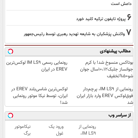
داعش است
6
پروژه تایفون ترکیه کلید خورد
7
واکنش پزشکیان به شایعه تهدید رهبری توسط رئیس‌جمهور
مطالب پیشنهادی
بوتاکس منسوخ شد! با کرم
رونمایی رسمی IM LS9 لوکس‌ترین
جوانساز جلبک10،12سال جوان
EREV در ایران
شو50%تخفیف
رونمایی از IM LS9، پرچم‌دار
لوکس‌ترین شاسی‌بلند EREV در
فوق‌لوکس EREV وارد بازار ایران
ایران، توسط نیکا موتور رونمایی
شد
شد!
از سراسر وب
رونمایی از
ورود یک
نیکاموتور
IM LS9،
غول
برگ