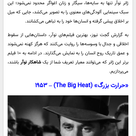
پیامک
ژانر نوآر تنها به سایه‌ها، سیگار و زنان اغواگر محدود نمی‌شود؛ این
سرگرمی
سبک سینمایی آلودگی‌های معنوی را به تصویر می‌کشد، جایی که میل
روانشناسی
فناوری
بر اخلاق پیشی گرفته و انسان‌ها خود را به تباهی می‌کشانند.
آشپزی
گوناگون
به گزارش گجت نیوز، بهترین فیلم‌های نوآر، داستان‌هایی از سقوط
دانلود
حوادث
اخلاقی و جدال با وسوسه‌ها را روایت می‌کنند که هرگز کهنه نمی‌شوند
محیط زیست
و عمق تاریک روح انسان را به نمایش می‌گذارند. در ادامه به ۱۰ فیلم
سلامت
برتر این ژانر که می‌توانند معیار تعریف شما از یک
شاهکار نوآر
باشند،
فرهنگی
می‌پردازیم.
بین الملل
«حرارت بزرگ» (The Big Heat) – ۱۹۵۳
اجتماعی
حیات وحش
سیاست خارجی