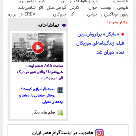
جوانسازی
ویدیو هولناک از
این کرم
لوکس‌ترین
طبیعی پوست
جوان کارتن
گیاهی،مثل اتو
شاسی‌بلند
بدون بوتاکس و
خوابی که
چروکای
EREV در ایران،
جراحی
میلیاردر شد.
پوستتوصاف
توسط نیکا
بیشتر بخوانید:
تماشاخانه
آموزش رایگان
میکنه!50%تخفیف
موتور رونمایی
«مایکل» پرفروش‌ترین
شد!
فیلم زندگینامه‌ای موزیکال
تمام دوران شد
ساعت ۸:۱۵ ششم اوت ؛
هیروشیما / وقتی شهر در دیگ
قیر می‌جوشید
محمدباقر خرازی کیست؟
روحانی جنجالی با ادعاها و
ایده‌های تخیلی
فیلم های دیگر
عضویت در اینستاگرام عصر ایران