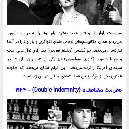
سان‌ست بلوار
با روایتی منحصربه‌فرد، ژانر نوآر را به درون هالیوود
می‌برد و همان مکانیسم‌های توهم، طمع، اغواگری و پارانویا را در آنجا
نیز نشان می‌دهد. جو گیلیس (ویلیام هولدن) یک راوی نوآر عالی است
و نورما دزموند (گلوریا سوانسون) نیز یکی از غنی‌ترین بازی‌ها در
سینمای آمریکا را ارائه می‌دهد. این فیلم نشان می‌دهد که چگونه
فانتزی یکی از مرگبارترین فعالیت‌های جنایی در این ژانر است.
«غرامت مضاعف» (Double Indemnity) – ۱۹۴۴