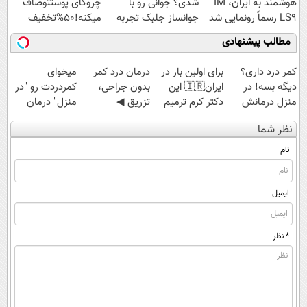
هوشمند به ایران، IM
شدی؟ جوانی رو با
چروکای پوستتوصاف
LS9 رسماً رونمایی شد
جوانساز جلبک تجربه
میکنه!50%تخفیف
کن
مطالب پیشنهادی
کمر درد داری؟
برای اولین بار در
درمان درد کمر
میخوای
دیگه بسه! در
ایران🇮🇷 این
بدون جراحی،
کمردردت رو "در
منزل درمانش
دکتر کرم ترمیم
تزریق ◀
منزل" درمان
کن
کننده 23 روزه
پرسش‌نامه رو پر
کنی؟ (◂فیلم +
نظر شما
(◀پرسش‌نامه)
ساخت!
کن ▶
◂پرسش‌نامه)
نام
ایمیل
* نظر