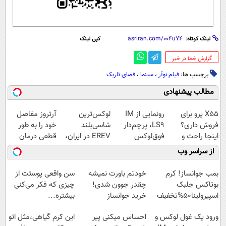
لینک کوتاه:
کپی لینک
‌گزارش خطا در خبر
برچسب ها:
فیلم نوآر
،
سینما
،
فضای تاریک
مطالب پیشنهادی
X55 پرو برای
رونمایی از IM
لوکس‌ترین
آرتروز مفاصل
فروش داری؟
LS9، پرچم‌دار
شاسی‌بلند
خود را به طور
اینجا راحت و
فوق‌لوکس
EREV در ایران،
قطعی درمان
سریع بفروشش
EREV وارد بازار
توسط نیکا موتور
کنید!
از سراسر وب
ایران شد
رونمایی شد!
◗پرسش‌نامه◖
بمب جوانساز! کرم
خودتم باورت نمیشه
سن واقعی پوستت از
بوتاکس جلبک
چقدر جوون شدی!
چیزی که فکر می‌کنی
اسپیرولینا50%تخفیف
خرید جوانساز
بیشتره...
اسپیرولینا با تخفیف
ورود یک غول لوکس و
احساس میکنی پیر
این کرم گیاهی،مثل اتو
ویژه