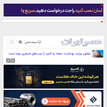
باز
نسخه اصلی
و
صفحه اول
معاون وزارت بهداشت: حمله به لامرد با بمب‌های فسفری بوده است
بسته
تماس با ما
کردن
آرشیو
منو
جستجو
نظرسنجی
آب و هوا
اوقات شرعی
پیوند ها
سواد زندگی