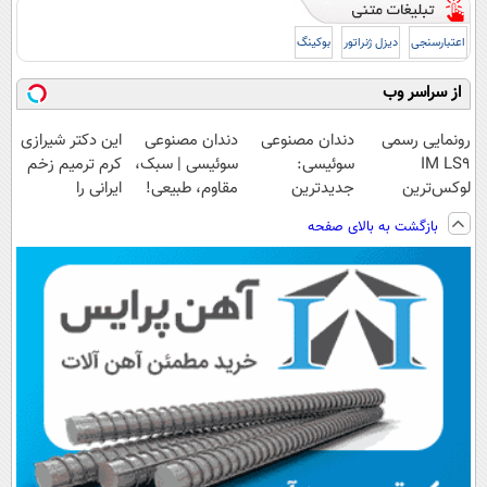
اعتبارسنجی
دیزل ژنراتور
بوکینگ
از سراسر وب
رونمایی رسمی
دندان مصنوعی
دندان مصنوعی
این دکتر شیرازی
IM LS9
سوئیسی:
سوئیسی | سبک،
کرم ترمیم زخم
لوکس‌ترین
جدیدترین
مقاوم، طبیعی!
ایرانی را
EREV در ایران
فناوری اروپا،
ویزیت
ساخت!!!
بازگشت به بالای صفحه
سبک و مقاوم |
رایگان+پرداخت
پرداخت قسطی
اقساطی😍