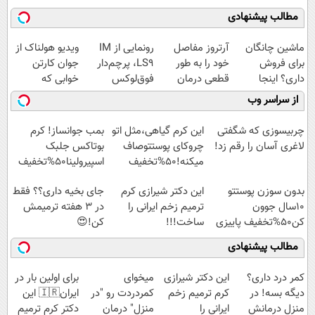
مطالب پیشنهادی
ماشین چانگان
آرتروز مفاصل
رونمایی از IM
ویدیو هولناک از
برای فروش
خود را به طور
LS9، پرچم‌دار
جوان کارتن
داری؟ اینجا
قطعی درمان
فوق‌لوکس
خوابی که
سریع بفروشش
کنید!
EREV وارد بازار
میلیاردر شد.
از سراسر وب
◗پرسش‌نامه◖
ایران شد
آموزش رایگان
چربیسوزی که شگفتی
این کرم گیاهی،مثل اتو
بمب جوانساز! کرم
لاغری آسان را رقم زد!
چروکای پوستتوصاف
بوتاکس جلبک
میکنه!50%تخفیف
اسپیرولینا50%تخفیف
بدون سوزن پوستتو
این دکتر شیرازی کرم
جای بخیه داری؟؟ فقط
10سال جوون
ترمیم زخم ایرانی را
در 3 هفته ترمیمش
کن50%تخفیف پاییزی
ساخت!!!
کن!😍
مطالب پیشنهادی
کمر درد داری؟
این دکتر شیرازی
میخوای
برای اولین بار در
دیگه بسه! در
کرم ترمیم زخم
کمردردت رو "در
ایران🇮🇷 این
منزل درمانش
ایرانی را
منزل" درمان
دکتر کرم ترمیم