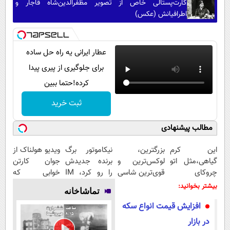
کارت‌پستالی خاص از تصویر مظفرالدین‌شاه قاجار و
اطرافیانش (عکس)
عطار ایرانی یه راه حل ساده
برای جلوگیری از پیری پیدا
کرده!حتما ببین
ثبت خرید
مطالب پیشنهادی
این کرم
بزرگترین،
نیکاموتور برگ
ویدیو هولناک از
گیاهی،مثل اتو
لوکس‌ترین و
برنده جدیدش
جوان کارتن
چروکای
قوی‌ترین شاسی
را رو کرد، IM
خوابی که
پوستتوصاف
بلند EREV در
LS9 رسماً وارد
میلیاردر شد.
بیشتر بخوانید:
تماشاخانه
میکنه!50%تخفیف
در ایران رونمایی
بازار ایران شد
آموزش رایگان
افزایش قیمت انواع سکه
شد
در بازار