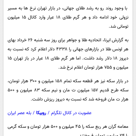
پیامک
سرگرمی
با وجود روند رو به رشد طلای جهانی، در بازار تهران نرخ ها به مسیر
روانشناسی
فناوری
نزولی خود ادامه داد و هر گرم طلای ۱۸ عیار وارد کانال ۱۵ میلیون
آشپزی
گوناگون
تومانی شد.
دانلود
حوادث
به گزارش ایرنا، اتحادیه طلا و جواهر برای روز سه شنبه ۲۶ خرداد بهای
محیط زیست
هر اونس طلا در بازارهای جهانی را ۴۳۳۸ دلار اعلام کرد که نسبت به
دیروز ۱۸ دلار رشد داشت. اما هر گرم طلای ۱۸ عیار در باز تهران ۱۵
سلامت
میلیون و ۷۵۵ هزار تومان اعلام نرخ شد.
فرهنگی
در بازار سکه نیز هر قطعه سکه تمام ۱۵۸ میلیون و ۳۰۰ هزار تومان،
بین الملل
سکه طرح قدیم ۱۵۷ میلیون ت مان و نیم سکه ۸۳ میلیون و ۵۰۰
اجتماعی
هزار ت مان فروخه شد که نسبت به دیروز ریزش داشت.
حیات وحش
عضویت در کانال تلگرام
/
روبیکا
/
بله عصر ایران
سیاست خارجی
معامه گران هر ربع سکه را ۴۵ میلیون و ۵۰۰ هزار تومان و سکه گرمی
را ۲۴ میلیون تومان فروختند.