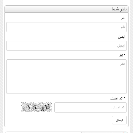
کن
ساخت!!!
کنی؟ (◂فیلم +
کننده 23 روزه
نظر شما
(◀پرسش‌نامه)
◂پرسش‌نامه)
ساخت!
نام
ایمیل
* نظر
* کد امنیتی