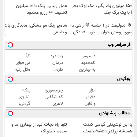
150 میلیون وام بگیر، مک بوک بخر
عمل زیبایی پلک با 10 میلیون
| با یک برگ چک
تخفیف 👀 رزرو محدود
🌟 اندولیفت در 1 جلسه 💜 راهی به
شامپو رنگ مو مشکی، ماندگاری بالا
سوی پوستی جوان و بدون افتادگی
و طبیعی
از سراسر وب
دسترسی
زانو درد
🚀
نامحدود
درمان
می‌خوای
به بهترین
داره…
مثل رتبه
آموزش‌ها
چرا
برترا
وبگردی
تا روز
هنوز
بدرخشی؟
کنکور
داری
جمع‌بندی
ابزار
چربیسوزی
پنکه
بهش
تابستون
دقیق
که شگفتی
شارژی
ظلم
رایگان
و قابل
لاغری
گردنی،
می‌کنی؟
ماز 📚
اعتماد
آسان را
با
مطالب پیشنهادی
برای
رقم زد!
قیمت
اندازه
باور
با این نوشیدنی گیاهی کبدت
تنها راه نجات کبد از بیماری ها و
گیری
نکردنی!
همیشه پرقدرته55%تخفیف
سموم خطرناک