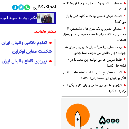
معمای ریاضی؛ رکورد حل این چالش 10 ثانیه
اشتراک گذاری :
است
تست هوش تصویری: کدام کلید قفل را باز
عکس پدرانه سپند امیر
می کند؟
معمای تصویری تک شاخ ها / تشخیص 3
بیشتر بخوانید:
مورد زیر 10 ثانیه برابر با دقت و هوش بصری فوق
العاده
یک معمای ریاضی/ خیلی ها برای رسیدن به
شکست مقابل اوکراین
جواب دچار چالش می شوند، شما چطور؟
فقط تیزبین ها می توانند این معما را در 10
پیروزی قاطع والیبال ایران 
ثانیه حل کنند!
تست هوش چالش برانگیز: نابغه های ریاضی
الگوی پنهان این معما را پیدا کنند!
تیزبین ها مچ این ماهی پنهان کار را بگیرند! /
رکورد 10 ثانیه