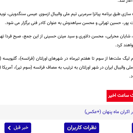
آغاز شد.
سازی طبق برنامه پیاتزا سرمربی تیم ملی والیبال ازسوی عیسی سنگدوینی، نو
مت پور، حسین تهرانی و محسن سیاهدوش به عنوان کادر فنی برگزار می شود.
 شایان محرابی، محسن دلاوری و سید میتن حسینی از این جمع، صبح فردا تهرا
اهند کرد.
یگ ملت‌ها از سوم تا هفتم تیرماه در شهرهای اورلئان (فرانسه)، گلیویسه (له
ملی والیبال ایران در شهر اورلئان به ترتیب به مصاف فرانسه (سوم تیر)، آمریکا (
د.
ک ساعت اخیر
ر اکران ماه پنهان (+عکس)
نظرات کاربران
خبر قبل