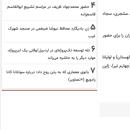
4
حضور محمدجواد ظریف در مراسم تشییع ابوالقاسم
ید مشجری، سجاد
قاسم‌زاده
5
زنِ بادیگارد محافظ نیوشا ضیغمی در مسجد شهرک
ن را برای حضور
غرب
6
تله توسعه تک‌پروژه‌ای در اردبیل/وقتی یک ابرپروژه،
ستان) و لولیانا
موارد دیگر را به حاشیه می‌راند
چهارم تیر)، ژاپن
7
بانوی معماری که به بتن روح داد؛ درباره سوتلانا کانا
رادویچ (+تصاویر)