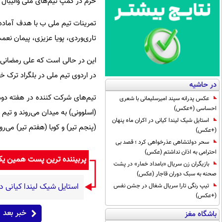
خرم در کمپ تیم‌های ملی والیبال 
تمرینات تیم ملی ب با هدف آماده 
تاری‌وردی، پویا عزیزی، پیمان نع
این در حالی است که علی رمضانی،
در اردوی تیم ملی در بلگراد ترک خو
در حاشیه
تیم‌های شرکت کننده در هفته دوم ل
عکس پدرانه سپند امیرسلیمانی با شعری
احساسی (+عکس)
(اسلوونی) به میدان می‌روند و تیم 
استایل شیک لیندا کیانی در اکران ماه پنهان
(پنجم تیر) و کوبا (هفتم تیر) می‌رو
(+عکس)
سحر دولتشاهی عذرخواهی کرد ؛ قصد بی
احترامی به اذان نداشتم (عکس)
پربیننده ترین پست همین ی
بازیگران زن سریال «بامداد خمار» در پشت
صحنه به سبک دوران قاجار (عکس)
استایل شیک لیندا کیانی د
تیپ رنگی تارا سریال شغال در جشن نفس
(+عکس)
خبر بعد
باشگاه مغز