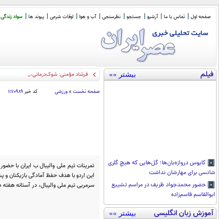
صفحه اول
تماس با ما
آرشیو
جستجو
نظرسنجی
آب و هوا
اوقات شرعی
پیوند ها
سواد زندگی
فیلم
بیشتر »»
فرشاد مؤمنی: شوک‌درمانی، اقتصاد ایران
_
صفحه نخست
»
ورزشی
کد خبر
۱۱۷۰۹۸۹
کابوس دروازه‌بان‌ها؛ گل‌هایی که هیچ گلری
شانسی برای مهارشان نداشت
این اردو با هدف حفظ آمادگی بازیکنان و پشت
سرمربی تیم ملی والیبال، در آستانه هفته د
حضور محمدجواد ظریف در مراسم تشییع
ابوالقاسم قاسم‌زاده
آموزش زبان انگلیسی
بیشتر »»