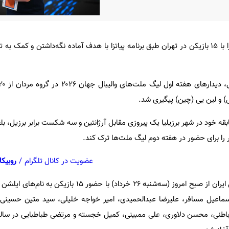
تیم ملی والیبال ب تمرینات خود را با ۱۵ بازیکن در تهران طبق برنامه پیاتزا با هدف آماده نگه‌داشتن و 
رزیل) و لین یی (چین) پیگیری شد.
ابقه خود در شهر برزیلیا یک پیروزی مقابل آرژانتین و سه شکست برابر برزیل، بل
هر را برای حضور در هفته دوم لیگ ملت‌ها ترک کند.
عضویت در کانال تلگرام
/
روبیکا
تمرینات گروه دوم تیم ملی والیبال ایران از صبح امروز (سه‌شنبه ۲۶ خرداد) با 
اعیل مسافر، علیرضا عبدالحمیدی، امیر خواجه خلیلی، سید متین حسینی، 
 باطنی، محسن دلاوری، علی ممبینی، کمیل خجسته و مرتضی طباطبایی در سالن ز