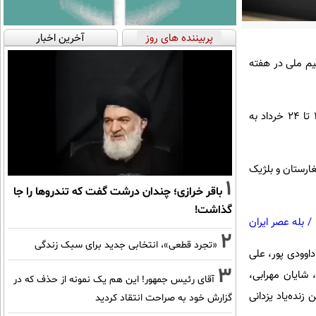
پربیننده های روز
آخرین اخبار
کمک به تیم ملی در هفته
به گزارش سایت فدراسیون والیبال، دیدارهای هفته اول لیگ ملت‌های والیبال جهان ۲۰۲۶ در گروه مردان از ۲۰ تا ۲۴ خرداد به
غارستان و بلژیک
1
باقر خرازی؛ چندان درشت گفت که تندروها را جا
گذاشت!
/
بله عصر ایران
2
«تجرد قطعی»، انتخابی جدید برای سبک زندگی
حضور ۱۵ بازیکن به نام‌های ایلشن داوودی پور، علی
3
شایان مهرابی،
آقای رئیس جمهور! این هم یک نمونه از حذف که در
نده‌یاد یزدانی
گزارش خود به صراحت انتقاد کردید