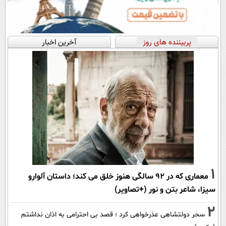
پربیننده های روز
آخرین اخبار
1
معماری که در 92 سالگی هنوز خلق می کند؛ داستان آلوارو
سیزا، شاعر بتن و نور (+تصاویر)
2
سحر دولتشاهی عذرخواهی کرد ؛ قصد بی احترامی به اذان نداشتم