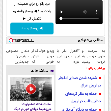
درد زانو رو برای همیشه از
یادت ببر! ◀ پرسش‌نامه رو
تکمیل کن ▶
◀ پرسش‌نامه
مطالب پیشنهادی
به سرعت و
13هزار نفر با
ویدیو هولناک از
دندان مصنوعی
بدون دردسر به
این دیدن این
جوان کارتن
سوئیسی:
ثروت برسید
دوره به
خوابی که
جدیدترین
(دوره کاملا
آرزوهاشون
میلیاردر شد.
فناوری اروپا،
بیشتر بخوانید:
تماشاخانه
رایگان
رسیدن |
آموزش رایگان
سبک و مقاوم |
شنیده شدن صدای انفجار
پولسازی)
ثبت‌‌نام رایگان
پرداخت قسطی
در اربیل عراق
حمله به مقر کردهای
جدایی‌طلب در اربیل
ساعت ۸:۱۵ ششم اوت ؛
حمله به پایگاه آمریکا در
هیروشیما / وقتی شهر در دیگ