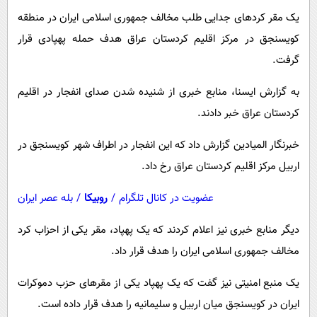
پیامک
سرگرمی
یک مقر کردهای جدایی طلب مخالف جمهوری اسلامی ایران در منطقه
روانشناسی
فناوری
کویسنجق در مرکز اقلیم کردستان عراق هدف حمله پهپادی قرار
آشپزی
گرفت.
گوناگون
دانلود
حوادث
به گزارش ایسنا، منابع خبری از شنیده شدن صدای انفجار در اقلیم
کردستان عراق خبر دادند.
محیط زیست
سلامت
خبرنگار المیادین گزارش داد که این انفجار در اطراف شهر کویسنجق در
فرهنگی
اربیل مرکز اقلیم کردستان عراق رخ داد.
بین الملل
عضویت در کانال تلگرام
/
روبیکا
/
بله عصر ایران
اجتماعی
دیگر منابع خبری نیز اعلام کردند که یک پهپاد، مقر یکی از احزاب کرد
حیات وحش
مخالف جمهوری اسلامی ایران را هدف قرار داد.
سیاست خارجی
یک منبع امنیتی نیز گفت که یک پهپاد یکی از مقرهای حزب دموکرات
ایران در کویسنجق میان اربیل و سلیمانیه را هدف قرار داده است.