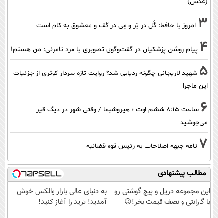
(عکس)
3
امروز با حافظ: گُل در بَر و مِی در کَف و معشوق به کام است
4
پیام روشن پزشکیان در گفت‌و‌گوی تصویری با مرد نامرئی: من هستم!
5
شهید لاریجانی چگونه ردیابی شد؟ روایت تازه سردار کوثری از جزئیات
این ماجرا
6
ساعت ۸:۱۵ ششم اوت ؛ هیروشیما / وقتی شهر در دیگ قیر
می‌جوشید
7
نامه جبهه اصلاحات به رئیس قوه قضائیه
مطالب پیشنهادی
این مجموعه دریل و پیچ گوشتی رو
به دنیای عالی بازار والکس خوش
با گارانتی و نصف قیمت بخر!😉
آمدید! ترید را آغاز کنید!