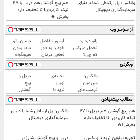
والکس: پل ارتباطی شما با دنیای
هم پیچ گوشتی هم دریل با 47
سرمایه‌گذاری دیجیتال
تیکه کاربردی! تا تخفیف داره
بخرش!🔥
از سراسر وب
زانو درد رو
آرتروز مفاصل
درمان زانو
تحمل می‌کنی
خود را به طور
درد، بدون
که چی؟
قطعی درمان
هیچگونه
راه‌حلش
کنید!
عوارض در
وبگردی
همین‌جاست!
◗پرسش‌نامه◖
منزل
(◂پرسش‌نامه)
والکس:
تجربه‌ی
دریل و
سرزمین
نوین
پیچ
فرصت‌های
ترید با
گوشتی
سرمایه‌گذاری
والکس،
شارژی
مطالب پیشنهادی
دیجیتال شما
آینده‌ای
فوق‌قدرت
روشن
با کنترل
هم پیچ گوشتی هم دریل با 47
والکس: پل ارتباطی شما با دنیای
در
سرعت ⚡
تیکه کاربردی! تا تخفیف داره
سرمایه‌گذاری دیجیتال
انتظار
(همراه با
بخرش!🔥
شماست
متعلقات)
تجربه‌ی نوین ترید با والکس،
دریل و پیچ گوشتی شارژی