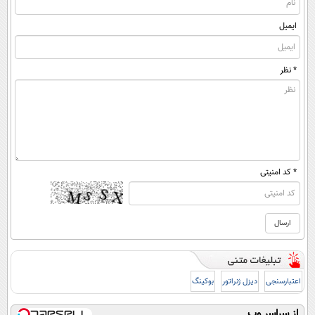
ایمیل
* نظر
* کد امنیتی
اعتبارسنجی
دیزل ژنراتور
بوکینگ
از سراسر وب