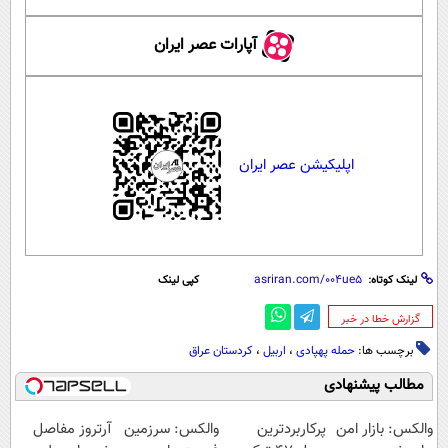
آپارات عصر ایران
اپلیکیشن عصر ایران
لینک کوتاه:
کپی لینک
‌گزارش خطا در خبر
برچسب ها:
حمله پهپادی
،
اربیل
،
کردستان عراق
مطالب پیشنهادی
والکس: بازار امن
پرکاربردترین
والکس: سرزمین
آرتروز مفاصل