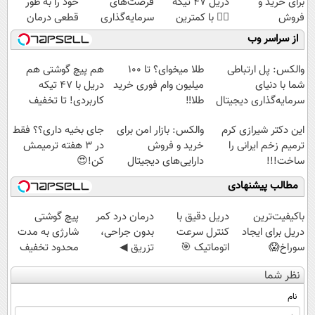
برای خرید و
دریل 47 تیکه
فرصت‌های
خود را به طور
فروش
👈🏻 با کمترین
سرمایه‌گذاری
قطعی درمان
دارایی‌های
قیمت 🔥
دیجیتال شما
کنید!
از سراسر وب
دیجیتال
◗پرسش‌نامه◖
والکس: پل ارتباطی
طلا میخوای؟ تا 100
هم پیچ گوشتی هم
شما با دنیای
میلیون وام فوری خرید
دریل با 47 تیکه
سرمایه‌گذاری دیجیتال
طلا‼️
کاربردی! تا تخفیف
داره بخرش!🔥
این دکتر شیرازی کرم
والکس: بازار امن برای
جای بخیه داری؟؟ فقط
ترمیم زخم ایرانی را
خرید و فروش
در 3 هفته ترمیمش
ساخت!!!
دارایی‌های دیجیتال
کن!😍
مطالب پیشنهادی
باکیفیت‌ترین
دریل دقیق با
درمان درد کمر
پیچ گوشتی
دریل برای ایجاد
کنترل سرعت
بدون جراحی،
شارژی به مدت
سوراخ😱
اتوماتیک 🎯
تزریق ◀
محدود تخفیف
(مجموعه
پرسش‌نامه رو پر
خورد ! همین
نظر شما
47عددی +
کن ▶
الان سفارش بده
تخفیف ویژه)
نام