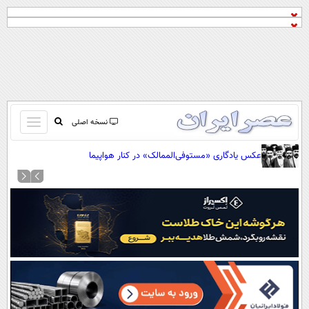
باز
نسخه اصلی
و
صفحه اول
عکس یادگاری «مستوفی‌الممالک» در کنار هواپیما
بسته
تماس با ما
کردن
آرشیو
منو
جستجو
نظرسنجی
آب و هوا
اوقات شرعی
پیوند ها
سواد زندگی