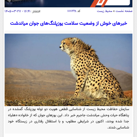
سیاسی
صفحه نخست
»
محیط زیست
کد
۱۱۷۱۲۲۸
انتشار:
۱۶:۴۱ - ۲۷-۰۳-۱۴۰۵
اقتصاد
خبرهای خوش از وضعیت سلامت یوزپلنگ‌های جوان میاندشت
جامعه
اقتصادی
ورزشی
اجتماعی
خودرو
بین الملل
حوادث
فرهنگ و هنر
سیاست خارجی
سلامت
علم و دانش
یک برش دانایی
قرآن
فناوری و It
محیط زیست
گوناگون
علمی
سفر و تفریح
فیلم
سرگرمی
اخبار کریپتو
عصر ایران 2
اقتصاد
باشگاه مغز
سازمان حفاظت محیط زیست از شناسایی قطعی هویت دو توله یوزپلنگ گمشده در
پناهگاه حیات وحش میاندشت جاجرم خبر داد. این یوزهای جوان که از خانواده «هلیا»
آموزش زبان
خواندنی ها و دیدنی ها
ورزش
مجله تصویری سلاح
جدا شده بودند، اکنون در شرایطی مطلوب و با استقلال رفتاری در زیستگاه خود
شناسایی شدند.
داستان کوتاه
سیاست