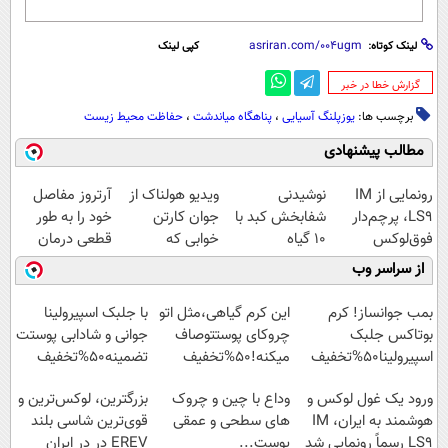
لینک کوتاه:
کپی لینک
‌گزارش خطا در خبر
برچسب ها:
یوزپلنگ آسیایی
،
پناهگاه میاندشت
،
حفاظت محیط زیست
مطالب پیشنهادی
رونمایی از IM
نوشیدنی
ویدیو هولناک از
آرتروز مفاصل
LS9، پرچم‌دار
شفابخش کبد با
جوان کارتن
خود را به طور
فوق‌لوکس
10 گیاه
خوابی که
قطعی درمان
EREV وارد بازار
موثر(تخفیف تا
میلیاردر شد.
کنید!
از سراسر وب
ایران شد
امشب)
آموزش رایگان
◗پرسش‌نامه◖
بمب جوانساز! کرم
این کرم گیاهی،مثل اتو
با جلبک اسپیرولینا
بوتاکس جلبک
چروکای پوستتوصاف
جوانی و شادابی پوستت
اسپیرولینا50%تخفیف
میکنه!50%تخفیف
تضمینه50%تخفیف
ورود یک غول لوکس و
وداع با چین و چروک
بزرگترین، لوکس‌ترین و
هوشمند به ایران، IM
های سطحی و عمقی
قوی‌ترین شاسی بلند
LS9 رسماً رونمایی شد
پوست...
EREV در در ایران