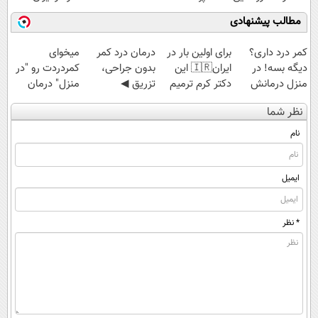
رونمایی شد
مطالب پیشنهادی
کمر درد داری؟
برای اولین بار در
درمان درد کمر
میخوای
دیگه بسه! در
ایران🇮🇷 این
بدون جراحی،
کمردردت رو "در
منزل درمانش
دکتر کرم ترمیم
تزریق ◀
منزل" درمان
کن
کننده 23 روزه
پرسش‌نامه رو پر
کنی؟ (◂فیلم +
نظر شما
(◀پرسش‌نامه)
ساخت!
کن ▶
◂پرسش‌نامه)
نام
ایمیل
* نظر