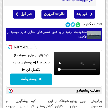
نفر بپیوندند بدانند ...
خبر بعد
نظرات کاربران
خبر قبل
اشتراک گذاری :
محدودیت ترکیه برای عبور کشتی‌های تجاری عازم روسیه از
تنگه‌ها
درد زانو رو برای همیشه از
یادت ببر! ◀ پرسش‌نامه رو
تکمیل کن ▶
◀ پرسش‌نامه
مطالب پیشنهادی
پرفروش ترین
ویدیو هولناک از
این کرم
پیشگیری و
محصول
جوان کارتن
گیاهی،مثل اتو
درمان چروک