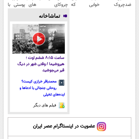
ضدچروک
خوابی که
چروکای
های پوستی با
آلمانی
میلیاردر شد.
پوستتوصاف
این روش امن
تماشاخانه
آموزش رایگان
میکنه!50%تخفیف
ساعت ۸:۱۵ ششم اوت ؛
هیروشیما / وقتی شهر در دیگ
قیر می‌جوشید
محمدباقر خرازی کیست؟
روحانی جنجالی با ادعاها و
ایده‌های تخیلی
فیلم های دیگر
عضویت در اینستاگرام عصر ایران