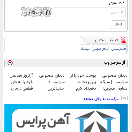
* کد امنیتی
اعتبارسنجی
دیزل ژنراتور
بوکینگ
از سراسر وب
دندان مصنوعی
پوست خود را از
دندان مصنوعی
آرتروز مفاصل
سوئیسی | سبک،
پیری نجات
سوئیسی:
خود را به طور
مقاوم، طبیعی!
دهید!با کرم
جدیدترین
قطعی درمان
ویزیت
ضدچروک جلبک
فناوری اروپا،
کنید!
بازگشت به بالای صفحه
رایگان+پرداخت
سبک و مقاوم |
◗پرسش‌نامه◖
اقساطی😍
پرداخت قسطی