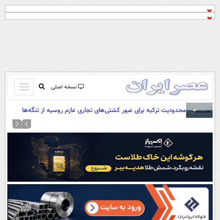
باز
نسخه اصلی
و
صفحه اول
محدودیت ترکیه برای عبور کشتی‌های تجاری عازم روسیه از تنگه‌ها
بسته
تماس با ما
کردن
آرشیو
منو
جستجو
نظرسنجی
آب و هوا
اوقات شرعی
پیوند ها
سواد زندگی