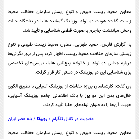
پیامک
سرگرمی
معاون محیط زیست طبیعی و تنوع زیستی سازمان حفاظت محیط
روانشناسی
فناوری
زیست گفت: هویت دو توله یوزپلنگ گمشده هلیا در پناهگاه حیات
آشپزی
گوناگون
وحش میاندشت جاجرم به‌صورت قطعی شناسایی و تأیید شد.
دانلود
حوادث
به گزارش فارس، حمید ظهرابی، معاون محیط زیست طبیعی و تنوع
محیط زیست
زیستی سازمان حفاظت محیط زیست، اظهار کرد: پس از بروز نگرانی‌ها
سلامت
درباره جدایی دو توله از خانواده پنج‌تایی هلیا، بررسی‌های تخصصی
برای شناسایی این دو یوزپلنگ در دستور کار قرار گرفت.
فرهنگی
بین الملل
وی گفت: کارشناسان پروژه حفاظت از یوزپلنگ آسیایی با تطبیق الگوی
اجتماعی
خال‌های بدن این دو یوز با بانک اطلاعاتی جامع یوزپلنگ آسیایی،
هویت آن‌ها را به عنوان توله‌های هلیا تأیید کردند.
حیات وحش
سیاست خارجی
عضویت در کانال تلگرام
/
روبیکا
/
بله عصر ایران
معاون محیط زیست طبیعی و تنوع زیستی سازمان حفاظت محیط