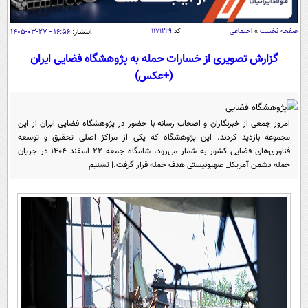
سیاسی
اقتصاد
صفحه نخست
»
اجتماعی
کد
۱۱۷۱۲۲۹
انتشار:
۱۶:۵۶ - ۲۷-۰۳-۱۴۰۵
جامعه
اقتصادی
گزارش تصویری از خسارات حمله به پژوهشگاه فضایی ایران
(+عکس)
ورزشی
اجتماعی
خودرو
بین الملل
حوادث
فرهنگ و هنر
سیاست خارجی
امروز جمعی از خبرنگاران و اصحاب رسانه با حضور در پژوهشگاه فضایی ایران از این
سلامت
مجموعه بازدید کردند. این پژوهشگاه که یکی از مراکز اصلی تحقیق و توسعه
علم و دانش
فناوری‌های فضایی کشور به شمار می‌رود، شامگاه جمعه 22 اسفند 1404 در جریان
یک برش دانایی
حمله دشمن آمریکا_ صهیونیستی هدف حمله قرار گرفت.| تسنیم
قرآن
فناوری و It
محیط زیست
گوناگون
علمی
سفر و تفریح
فیلم
سرگرمی
اخبار کریپتو
عصر ایران 2
اقتصاد
باشگاه مغز
آموزش زبان
خواندنی ها و دیدنی ها
ورزش
مجله تصویری سلاح
داستان کوتاه
سیاست