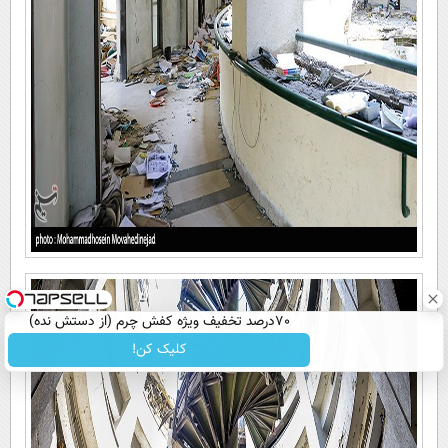
70درصد تخفیف ویژه کفش چرم (از دستش نده)
کلیک کن!