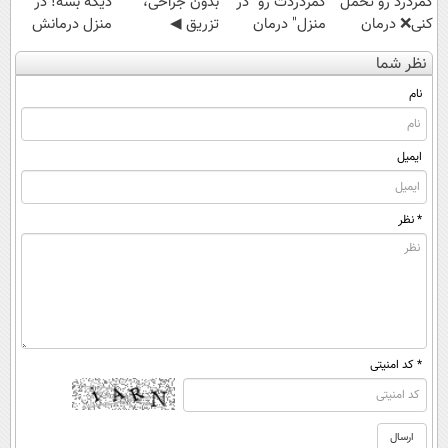
کمردرد رو تحمل
کمردردت رو "در
بدون جراحی،
دیگه بسه! در
کنی❌ درمان
منزل" درمان
تزریق ◀
منزل درمانش
بدون جراحی و
کنی؟ (◂فیلم +
پرسش‌نامه رو پر
کن
نظر شما
قرص
◂پرسش‌نامه)
کن ▶
(◀پرسش‌نامه)
(پرسشنامه)
نام
ایمیل
* نظر
* کد امنیتی