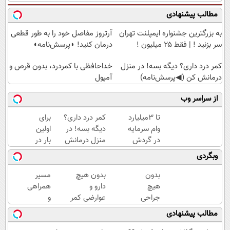
مطالب پیشنهادی
به بزرگترین جشنواره ایمپلنت تهران
آرتروز مفاصل خود را به طور قطعی
سر بزنید ! | فقط ۲۵ میلیون !
درمان کنید! ◗پرسش‌نامه◖
کمر درد داری؟ دیگه بسه! در منزل
خداحافظی با کمردرد، بدون قرص و
درمانش کن (◀پرسش‌نامه)
آمپول
از سراسر وب
تا 3میلیارد
کمر درد داری؟
برای
وام سرمایه
دیگه بسه! در
اولین
در گردش
منزل درمانش
بار در
فروشندگان
کن
ایران
وبگردی
=>
(◀پرسش‌نامه)
🇮🇷
فروشگاهت
این
بدون
بدون هیچ
مسیر
رو ثبت کن
دکتر
هیچ
دارو و
همراهی
کرم
جراحی
عوارضی کمر
و
ترمیم
و
دردت رو
گزارش
مطالب پیشنهادی
کننده
دارویی
درمان کن!
عملکرد