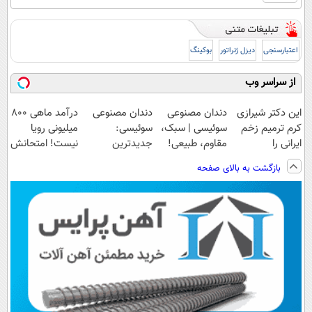
اعتبارسنجی
دیزل ژنراتور
بوکینگ
از سراسر وب
این دکتر شیرازی
دندان مصنوعی
دندان مصنوعی
درآمد ماهی 800
کرم ترمیم زخم
سوئیسی | سبک،
سوئیسی:
میلیونی رویا
ایرانی را
مقاوم، طبیعی!
جدیدترین
نیست! امتحانش
ساخت!!!
ویزیت
فناوری اروپا،
مجانیه😉
بازگشت به بالای صفحه
رایگان+پرداخت
سبک و مقاوم |
اقساطی😍
پرداخت قسطی