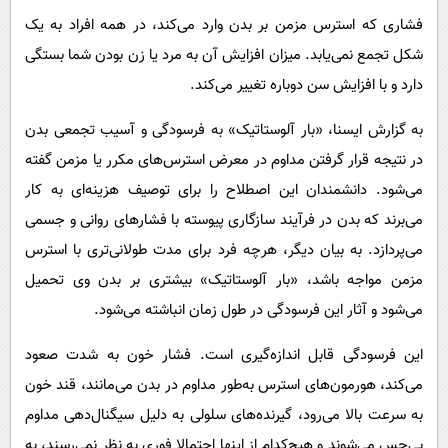
پیامک
سرگرمی
فشاری که استرس مزمن بر بدن وارد می‌کند، در همه افراد به یک
روانشناسی
فناوری
شکل تجمع نمی‌یابد. میزان افزایش آن به مرد یا زن بودن شما بستگی
آشپزی
دارد و با افزایش سن دوباره تغییر می‌کند.
گوناگون
دانلود
حوادث
به گزارش ایسنا، «بار آلوستاتیک» به فرسودگی و آسیب تجمعی بدن
در نتیجه قرار گرفتن مداوم در معرض استرس‌های مکرر یا مزمن گفته
محیط زیست
می‌شود. دانشمندان این اصطلاح را برای توصیف هزینه‌ای به کار
سلامت
می‌برند که بدن در فرآیند سازگاری پیوسته با فشارهای روانی و جسمی
فرهنگی
می‌پردازد. به بیان دیگر، هرچه فرد برای مدت طولانی‌تری با استرس
بین الملل
مزمن مواجه باشد، «بار آلوستاتیک» بیشتری بر بدن وی تحمیل
اجتماعی
می‌شود و آثار این فرسودگی در طول زمان انباشته می‌شود.
حیات وحش
این فرسودگی قابل اندازه‌گیری است. فشار خون به شدت صعود
سیاست خارجی
می‌کند، هورمون‌های استرس به‌طور مداوم در بدن می‌مانند، قند خون
به سرعت بالا می‌رود، گیرنده‌های سلولی به دلیل سیگنال‌دهی مداوم
بی‌حس می‌شوند و هیچ‌کدام از اینها احتمالا فوری به نظر نمی‌رسند، به