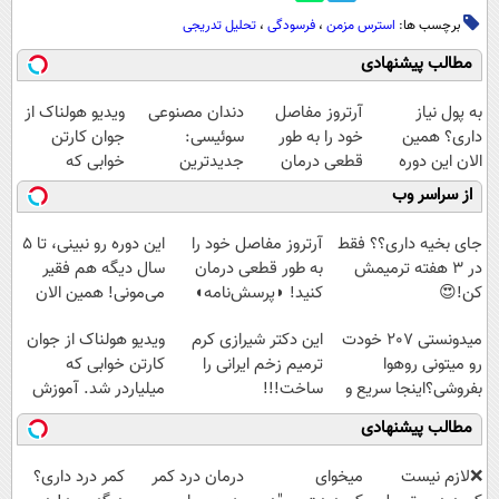
برچسب ها:
استرس مزمن
،
فرسودگی
،
تحلیل تدریجی
مطالب پیشنهادی
به پول نیاز
آرتروز مفاصل
دندان مصنوعی
ویدیو هولناک از
داری؟ همین
خود را به طور
سوئیسی:
جوان کارتن
الان این دوره
قطعی درمان
جدیدترین
خوابی که
رایگان رو شرکت
کنید!
فناوری اروپا،
میلیاردر شد.
از سراسر وب
کن تا دیر نشده!
◗پرسش‌نامه◖
سبک و مقاوم |
آموزش رایگان
پرداخت قسطی
جای بخیه داری؟؟ فقط
آرتروز مفاصل خود را
این دوره رو نبینی، تا 5
در 3 هفته ترمیمش
به طور قطعی درمان
سال دیگه هم فقیر
کن!😍
کنید! ◗پرسش‌نامه◖
می‌مونی! همین الان
ثبت نام کن
میدونستی 207 خودت
این دکتر شیرازی کرم
ویدیو هولناک از جوان
رو میتونی روهوا
ترمیم زخم ایرانی را
کارتن خوابی که
بفروشی؟اینجا سریع و
ساخت!!!
میلیاردر شد. آموزش
راحت بفروش
رایگان
مطالب پیشنهادی
❌لازم نیست
میخوای
درمان درد کمر
کمر درد داری؟