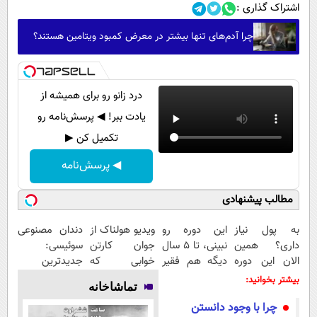
اشتراک گذاری :
چرا آدم‌های تنها بیشتر در معرض کمبود ویتامین هستند؟
درد زانو رو برای همیشه از
یادت ببر! ◀ پرسش‌نامه رو
تکمیل کن ▶
◀ پرسش‌نامه
مطالب پیشنهادی
به پول نیاز
این دوره رو
ویدیو هولناک از
دندان مصنوعی
داری؟ همین
نبینی، تا 5 سال
جوان کارتن
سوئیسی:
الان این دوره
دیگه هم فقیر
خوابی که
جدیدترین
رایگان رو شرکت
می‌مونی! همین
میلیاردر شد.
فناوری اروپا،
بیشتر بخوانید:
تماشاخانه
کن تا دیر
الان ثبت نام
آموزش رایگان
سبک و مقاوم |
چرا با وجود دانستن
نشده!
کن
پرداخت قسطی