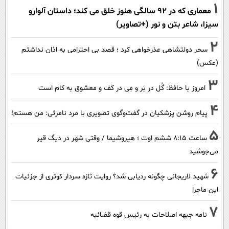
1
معماری که در 92 سالگی هنوز خلق می کند؛ داستان آلوارو
سیزا، شاعر بتن و نور (+تصاویر)
2
سحر دولتشاهی عذرخواهی کرد ؛ قصد بی احترامی به اذان نداشتم
(عکس)
3
امروز با حافظ: گُل در بَر و مِی در کَف و معشوق به کام است
4
پیام روشن پزشکیان در گفت‌و‌گوی تصویری با مرد نامرئی: من هستم!
5
ساعت ۸:۱۵ ششم اوت ؛ هیروشیما / وقتی شهر در دیگ قیر
می‌جوشید
6
شهید لاریجانی چگونه ردیابی شد؟ روایت تازه سردار کوثری از جزئیات
این ماجرا
7
نامه جبهه اصلاحات به رئیس قوه قضائیه