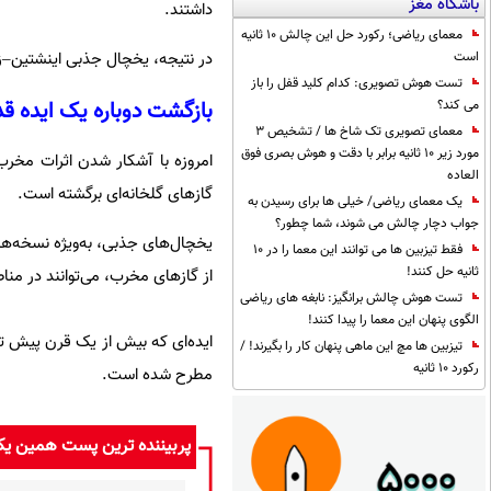
باشگاه مغز
داشتند.
معمای ریاضی؛ رکورد حل این چالش 10 ثانیه
است
در نتیجه، یخچال جذبی اینشتین–زیل
تست هوش تصویری: کدام کلید قفل را باز
بازگشت دوباره یک ایده ق
می کند؟
معمای تصویری تک شاخ ها / تشخیص 3
مورد زیر 10 ثانیه برابر با دقت و هوش بصری فوق
امروزه با آشکار شدن اثرات مخرب 
العاده
گازهای گلخانه‌ای برگشته است.
یک معمای ریاضی/ خیلی ها برای رسیدن به
جواب دچار چالش می شوند، شما چطور؟
یخچال‌های جذبی، به‌ویژه نسخه‌های 
فقط تیزبین ها می توانند این معما را در 10
ثانیه حل کنند!
از گازهای مخرب، می‌توانند در مناط
تست هوش چالش برانگیز: نابغه های ریاضی
الگوی پنهان این معما را پیدا کنند!
ایده‌ای که بیش از یک قرن پیش توس
تیزبین ها مچ این ماهی پنهان کار را بگیرند! /
رکورد 10 ثانیه
مطرح شده است.
پربیننده ترین پست همین ی