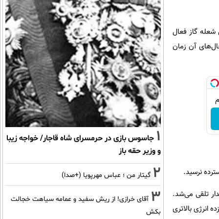
ل شعله گاز فعال
ال‌های آن زمان
1
جاسوس بازی در حرمسرای شاه قاجار/ خواجه زیبا
و وزیر حقه باز
2
ترده نرسید.
گیتار من ؛ عباس مهرپویا (+صدا)
3
یار پایدار تلقی می‌شد.
آقای خرازی! از ریش سفید و عمامه سیاهت خجالت
 انرژی بالاتری
بکش