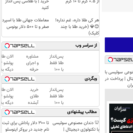
از ۰.۵ گرم تا ۱۰ گرم
خرید | با طلاسی پس انداز
کنید
هر کی طلا داره، غم نداره!
معاملات جهانی طلا با اسپرد
😊💎 (خرید طلا با چند
صفر و تا ۵۰۰ دلار بونوس
کلیک)
از سراسر وب
پس‌انداز
مشاوره
الان طلا
طلا فقط
و اجرای
با ۱۰۰
حرفه
دیگه بده
وعی سوئیسی با
هزارتومان
ای
سرمایه‌گ
تال | پرداخت در
وبگردی
(امن و
تحلیل
طلا با ا
راحت)
آماری
بی‌بهره
پس‌انداز
خرید
الان طلا
پایان
طلا فقط
طلای
نامه
با ۱۰۰
آبشده
دیگه بده
ارشد و
هزارتومان
حتی با
سرمایه‌گ
مطالب پیشنهادی
رساله
(امن و
۱۰۰هزارتومان
طلا با ا
دکتری
راحت)
بی‌بهره
🦷 دندان مصنوعی سوئیسی
تا ۳۰۰ دلار پاداش برای ثبت
با تکنولوژی دیجیتال |
نام جدید در بروکر اینوسلو