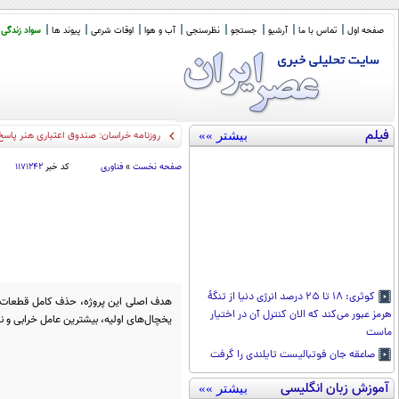
صفحه اول
تماس با ما
آرشیو
جستجو
نظرسنجی
آب و هوا
اوقات شرعی
پیوند ها
سواد زندگی
فیلم
بیشتر »»
جریانی مرموز در
_
صفحه نخست
»
فناوری
کد خبر
۱۱۷۱۲۴۲
کوثری: ۱۸ تا ۲۵ درصد انرژی دنیا از تنگۀ
هدف اصلی این پروژه، حذف کامل قطعات مت
هرمز عبور می‌کند که الان کنترل آن در اختیار
یخچال‌های اولیه، بیشترین عامل خرابی و
ماست
صاعقه جان فوتبالیست تایلندی را گرفت
آموزش زبان انگلیسی
بیشتر »»