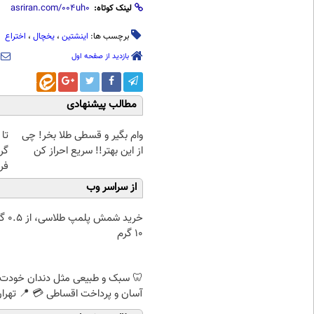
لینک کوتاه:
برچسب ها:
اینشتین
،
یخچال
،
اختراع
بازدید از صفحه اول
مطالب پیشنهادی
وام بگیر و قسطی طلا بخر! چی
از این بهتر!! سریع احراز کن
گر
فر
از سراسر وب
خرید شمش پ
۱۰ گرم
🦷 سبک و طبیعی مثل دندان خودت
آسان و پرداخت اقساطی 💳 📍 تهرا