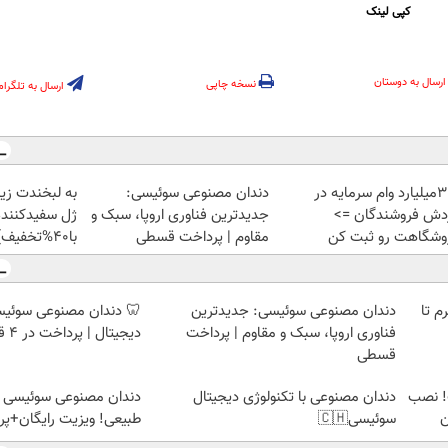
کپی لینک
ارسال به دوستان
نسخه چاپی
ارسال به تلگرام
تا 3میلیارد وام سرمایه در
دندان مصنوعی سوئیسی:
به لبخندت زیب
دش فروشندگان =>
جدیدترین فناوری اروپا، سبک و
ژل سفیدکننده
وشگاهت رو ثبت کن
مقاوم | پرداخت قسطی
با40%تخفیف)
لمپ طلاسی، از ۰.۵ گرم تا
دندان مصنوعی سوئیسی: جدیدترین
🦷 دندان مصنوعی سوئیسی
فناوری اروپا، سبک و مقاوم | پرداخت
دیجیتال | پرداخت در 4 قسط |📍 تهران
قسطی
! نصب
دندان مصنوعی با تکنولوژی دیجیتال
دندان مصنوعی سوئیسی |
ن
سوئیسی🇨🇭
طبیعی! ویزیت رایگان+پ