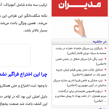
ترکیب سه ماده شامل آمونیاک، آب و
نکته شگفت‌انگیز این طراحی این ب
می‌شد. همین ویژگی باعث می‌شد 
بسیار بالاتر باشد.
در حاشیه
بازیگران زن سریال «بامداد خمار» در پشت
صحنه به سبک دوران قاجار (عکس)
تیپ رنگی تارا سریال شغال در جشن نفس
(+عکس)
استایل جالب مدل روس فیلم ایرانی جزیره
چرا این اختراع فراگیر نشد
جیمز باند در اصفهان (+عکس)
تیپ مشکی و خاص فریبا نادری ستاره سریال
با وجود ثبت اختراع و حتی همکاری 
ستایش در آیین مهرورزی (+عکس)
دریغ و افسوس هنرمندان برای درگذشت
مریم همتیان ؛ از حامد بهداد تا پیمان معادی و
... (عکس)
این کشف باعث شد صنعت یخچال‌ساز