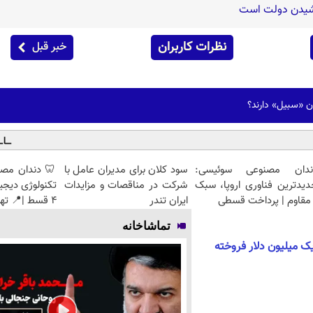
اشیدن دولت است
نظرات کاربران
خبر قبل
ان «سبیل» دارند؟
ندان مصنوعی سوئیسی:
سود کلان برای مدیران عامل با
🦷 دندان مصن
دیدترین فناوری اروپا، سبک
شرکت در مناقصات و مزایدات
تکنولوژی دیجی
مقاوم | پرداخت قسطی
ایران تندر
4 قسط |📍 تهران
تماشاخانه
ک میلیون دلار فروخته