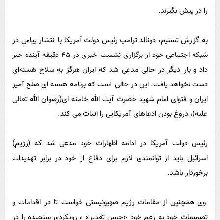
پیامک
سرگرمی
را در پیش بگیرند.
روانشناسی
فناوری
به گزارش تسنیم، دونالد ترامپ رئیس دولت آمریکا با انتشار پیامی در
آشپزی
گوناگون
شبکه اجتماعی خود از برگزاری نشست خبری در 45 دقیقه آینده خبر
دانلود
حوادث
داد و بار دیگر در حالی مدعی شد که ایران هرگز به سلاح هسته‌ای
محیط زیست
دست نخواهد یافت. این در حالی است که برنامه هسته ای صلح آمیز
سلامت
ایران و فتوای امام شهید حضرت آیت الله خامنه ای(رضوان الله تعالی
علیه)، دروغ بودن ادعاهای آمریکایی را اثبات می کند.
فرهنگی
بین الملل
رئیس دولت آمریکا در ادامه اظهارات خود مدعی شد که (رژیم)
اجتماعی
اسرائیل باید از توانمندی لازم برای دفاع از خود در برابر تهدیدات
حیات وحش
برخوردار باشد.
سیاست خارجی
وی همچنین از مقامات رژیم صهیونیستی خواست تا در اقدامات و
تصمیمات خود به زعم خود «حسن تقدیر» و رویکردی سنجیده را در