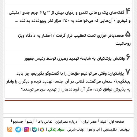
4
گفته‌های یک روحانی تندرو و ردپای بیش از ۳ یا ۴ جرم جدی امنیتی
و کیفری / آن‌هایی که می‌خواهند به ۲۵۰ هزار نفر بپیوندند بدانند ...
5
محمدباقر خرازی تحت تعقیب قرار گرفت / احضار به دادگاه ویژه
روحانیت
6
واکنش پزشکیان به شایعه تهدید رهبری توسط رئیس‌جمهور
7
پزشکیان: وقتی می‌توانیم حق‌مان را با گفت‌وگو بگیریم، چرا باید
بجنگیم؟/ عده‌ای می‌گفتند فلانی در آن جلسه تهدید کرده و دیگران را وادار
به پذیرش توافق کرده؛ مگر آن فرماندهان از تهدید من می‌ترسند؟
صفحه اول
فیلم
عصر ایران۲
درباره عصرایران
تماس با ما
آرشیو
جستجو
پیوندها
نظرسنجی
آب و هوا
اوقات شرعی
سواد زندگی