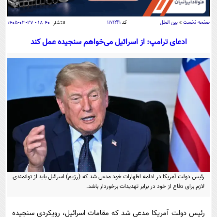
سیاسی
اقتصاد
صفحه نخست
»
بین الملل
کد
۱۱۷۱۲۶۱
انتشار:
۱۸:۴۰ - ۲۷-۰۳-۱۴۰۵
جامعه
اقتصادی
ادعای ترامپ: از اسرائیل می‌خواهم سنجیده عمل کند
ورزشی
اجتماعی
خودرو
بین الملل
حوادث
فرهنگ و هنر
سیاست خارجی
سلامت
علم و دانش
یک برش دانایی
قرآن
فناوری و It
محیط زیست
گوناگون
علمی
سفر و تفریح
فیلم
سرگرمی
اخبار کریپتو
عصر ایران 2
اقتصاد
باشگاه مغز
رئیس دولت آمریکا در ادامه اظهارات خود مدعی شد که (رژیم) اسرائیل باید از توانمندی
آموزش زبان
خواندنی ها و دیدنی ها
ورزش
لازم برای دفاع از خود در برابر تهدیدات برخوردار باشد.
مجله تصویری سلاح
داستان کوتاه
سیاست
رئیس دولت آمریکا مدعی شد که مقامات اسرائیل، رویکردی سنجیده