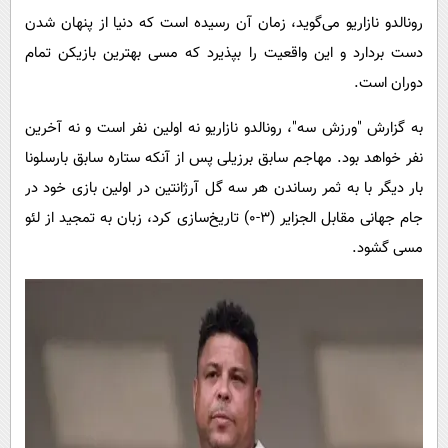
پیامک
سرگرمی
رونالدو نازاریو می‌گوید، زمان آن رسیده است که دنیا از پنهان شدن
روانشناسی
فناوری
دست بردارد و این واقعیت را بپذیرد که مسی بهترین بازیکن تمام
آشپزی
دوران است.
گوناگون
دانلود
حوادث
به گزارش "ورزش سه"، رونالدو نازاریو نه اولین نفر است و نه آخرین
نفر خواهد بود. مهاجم سابق برزیلی پس از آنکه ستاره سابق بارسلونا
محیط زیست
بار دیگر با به ثمر رساندن هر سه گل آرژانتین در اولین بازی خود در
سلامت
جام جهانی مقابل الجزایر (۳-۰) تاریخ‌سازی کرد، زبان به تمجید از لئو
فرهنگی
مسی گشود.
بین الملل
اجتماعی
حیات وحش
سیاست خارجی