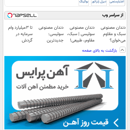
اعتبارسنجی
دیزل ژنراتور
بوکینگ
از سراسر وب
دندان مصنوعی
دندان مصنوعی
دندان مصنوعی
تا 3میلیارد وام
سبک و مقاوم
سوئیسی | سبک،
سوئیسی:
سرمایه در
می‌خوای؟
مقاوم، طبیعی!
جدیدترین
گردش
پرداخت اقساطی
ویزیت
فناوری اروپا،
فروشندگان =>
بازگشت به بالای صفحه
هم داریم!😍 |
رایگان+پرداخت
سبک و مقاوم |
فروشگاهت رو
📍تهران
اقساطی😍
پرداخت قسطی
ثبت کن