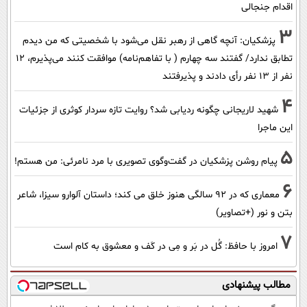
اقدام جنجالی
3
پزشکیان‌: آنچه گاهی از رهبر نقل می‌شود با شخصیتی که من دیدم
تطابق ندارد/ گفتند سه چهارم ( با تفاهم‌نامه) موافقت کنند می‌پذیرم، 12
نفر از 13 نفر رأی دادند و پذیرفتند
4
شهید لاریجانی چگونه ردیابی شد؟ روایت تازه سردار کوثری از جزئیات
این ماجرا
5
پیام روشن پزشکیان در گفت‌و‌گوی تصویری با مرد نامرئی: من هستم!
6
معماری که در 92 سالگی هنوز خلق می کند؛ داستان آلوارو سیزا، شاعر
بتن و نور (+تصاویر)
7
امروز با حافظ: گُل در بَر و مِی در کَف و معشوق به کام است
مطالب پیشنهادی