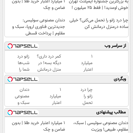
به بزرگترین جشنواره ایمپلنت تهران
۱ میلیارد اعتبار خرید طلا | بدون
خوش اومدید! | فقط ۲۵ میلیون !
ضامن و چک
چرا درد زانو را تحمل می‌کنی؟ خیلی
دندان مصنوعی سوئیسی:
ساده درمنزل درمانش کن
جدیدترین فناوری اروپا، سبک و
مقاوم | پرداخت قسطی
از سراسر وب
۱
کمر درد داری؟
زانو درد
میلیارد
دیگه بسه! در
شب‌ها
اعتبار
منزل درمانش
شما را
خرید
کن
بیدار
وبگردی
طلا |
(◀پرسش‌نامه)
نگه
بدون
می‌داره؟
چرا درد
۱
دندان
ضامن
بدون
زانو را
میلیارد
مصنوعی
و چک
جراحی
تحمل
اعتبار
سبک و
درمانش
می‌کنی؟
خرید
مقاوم
مطالب پیشنهادی
کن!
خیلی
طلا |
می‌خوای؟
ساده
بدون
پرداخت
دندان مصنوعی سوئیسی | سبک،
۱ میلیارد اعتبار خرید طلا | بدون
درمنزل
ضامن
اقساطی
مقاوم، طبیعی! ویزیت
ضامن و چک