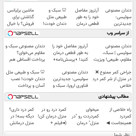
دندان مصنوعی
آرتروز مفاصل
🦷 سبک و
ماشین برلیانس
سوئیسی:
خود را به طور
طبیعی مثل
گذاشتی برای
جدیدترین
قطعی درمان
دندان خودت!
فروش؟ با خیال
فناوری اروپا،
کنید!
نصب آسان و
راحت بفروش
از سراسر وب
سبک و مقاوم |
◗پرسش‌نامه◖
پرداخت اقساطی
پرداخت قسطی
💳 📍 تهران
دندان مصنوعی
آرتروز مفاصل خود را
دندان مصنوعی سبک و
سوئیسی | سبک،
به طور قطعی درمان
مقاوم می‌خوای؟
مقاوم، طبیعی! ویزیت
کنید! ◗پرسش‌نامه◖
پرداخت اقساطی هم
رایگان+پرداخت
داریم!😍 | 📍تهران
جراحی کمر ممنوع ❌
دندان مصنوعی
🦷 سبک و طبیعی مثل
اقساطی😍
در منزل از شر کمر درد
سوئیسی: جدیدترین
دندان خودت! نصب
خلاص
فناوری اروپا، سبک و
آسان و پرداخت
شوید◂پرسش‌نامه
مقاوم | پرداخت
اقساطی 💳 📍 تهران
مطالب پیشنهادی
قسطی
‌راه خلاصی از
میخوای
کمرد درد رو در
کمر درد داری؟
کمردرد
کمردردت رو "در
منزل درمان کن!
دیگه بسه! در
همینجاست ◀
منزل" درمان
(◂فیلم +
منزل درمانش
فقط کافیه فرم
کنی؟ (◂فیلم +
پرسش‌نامه)
کن
نظر شما