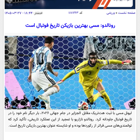
سیاسی
اقتصاد
صفحه نخست
»
ورزشی
کد
۱۱۷۱۲۶۳
انتشار:
۱۸:۴۴ - ۲۷-۰۳-۱۴۰۵
جامعه
اقتصادی
رونالدو: مسی بهترین بازیکن تاریخ فوتبال است
ورزشی
اجتماعی
خودرو
بین الملل
حوادث
فرهنگ و هنر
سیاست خارجی
سلامت
علم و دانش
یک برش دانایی
قرآن
فناوری و It
محیط زیست
گوناگون
علمی
سفر و تفریح
فیلم
سرگرمی
اخبار کریپتو
عصر ایران 2
اقتصاد
باشگاه مغز
لیونل مسی با ثبت هت‌تریک مقابل الجزایر در جام جهانی ۲۰۲۶، بار دیگر نام خود را در
آموزش زبان
خواندنی ها و دیدنی ها
تاریخ فوتبال جاودانه کرد. رونالدو نازاریو با تمجید از این عملکرد تاریخی، تأکید کرد که
ورزش
مجله تصویری سلاح
توانمندی‌های مسی فراتر از رکوردها بوده و او شایسته عنوان بهترین بازیکن تاریخ است.
داستان کوتاه
سیاست