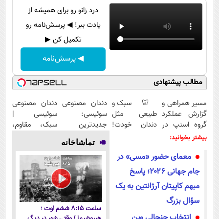
درد زانو رو برای همیشه از
یادت ببر! ◀ پرسش‌نامه رو
تکمیل کن ▶
◀ پرسش‌نامه
مطالب پیشنهادی
مسیر همراهی و
🦷 سبک و
دندان مصنوعی
دندان مصنوعی
گزارش عملکرد
طبیعی مثل
سوئیسی:
سوئیسی |
گروه اسنپ در
دندان خودت!
جدیدترین
سبک، مقاوم،
۱۴۰۴
نصب آسان و
فناوری اروپا،
طبیعی! ویزیت
بیشتر بخوانید:
تماشاخانه
پرداخت
سبک و مقاوم |
رایگان+پرداخت
معمای حضور «مسی» در
اقساطی 💳 📍
پرداخت قسطی
اقساطی😍
تهران
جام جهانی ۲۰۲۶؛ پاسخ
مبهم کاپیتان آرژانتین به یک
سؤال بزرگ
ساعت ۸:۱۵ ششم اوت ؛
انتخاب جنجالی وین
هیروشیما / وقتی شهر در دیگ