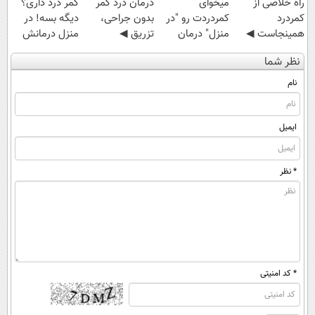
‌راه خلاصی از
میخوای
درمان درد کمر
کمر درد داری؟
کمردرد
کمردردت رو "در
بدون جراحی،
دیگه بسه! در
همینجاست ◀
منزل" درمان
تزریق ◀
منزل درمانش
فقط کافیه فرم
کنی؟ (◂فیلم +
پرسش‌نامه رو پر
کن
نظر شما
رو پر کنی!
◂پرسش‌نامه)
کن ▶
(◀پرسش‌نامه)
نام
ایمیل
* نظر
* کد امنیتی