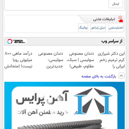
اعتبارسنجی
دیزل ژنراتور
بوکینگ
از سراسر وب
این دکتر شیرازی
دندان مصنوعی
دندان مصنوعی
درآمد ماهی 800
کرم ترمیم زخم
سوئیسی | سبک،
سوئیسی:
میلیونی رویا
ایرانی را
مقاوم، طبیعی!
جدیدترین
نیست! امتحانش
ساخت!!!
ویزیت
فناوری اروپا،
مجانیه😉
بازگشت به بالای صفحه
رایگان+پرداخت
سبک و مقاوم |
اقساطی😍
پرداخت قسطی