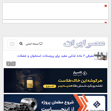
باز
نسخه اصلی
و
صفحه اول
معرفی ۶ ماده غذایی مفید برای پروستات، استخوان و عضلات
بسته
تماس با ما
کردن
آرشیو
منو
جستجو
نظرسنجی
آب و هوا
اوقات شرعی
پیوند ها
سواد زندگی