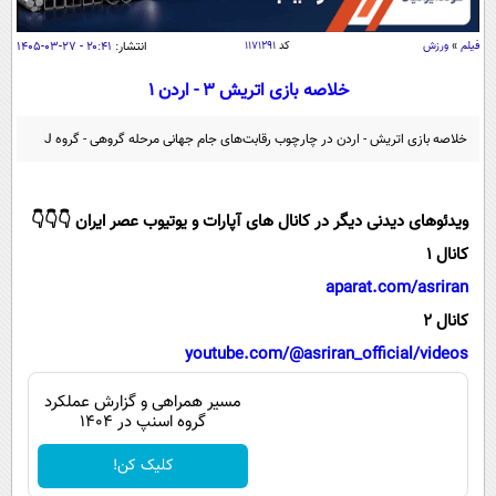
سیاسی
اقتصاد
فیلم
»
ورزش
کد
۱۱۷۱۲۹۱
انتشار:
۲۰:۴۱ - ۲۷-۰۳-۱۴۰۵
جامعه
اقتصادی
خلاصه بازی اتریش ۳ - اردن ۱
ورزشی
اجتماعی
خودرو
خلاصه بازی اتریش - اردن در چارچوب رقابت‌های جام جهانی مرحله گروهی - گروه J
بین الملل
حوادث
فرهنگ و هنر
سیاست خارجی
سلامت
ویدئوهای دیدنی دیگر در کانال های آپارات و یوتیوب عصر ایران 👇👇👇
علم و دانش
یک برش دانایی
کانال 1
قرآن
فناوری و It
محیط زیست
aparat.com/asriran
گوناگون
علمی
کانال 2
سفر و تفریح
فیلم
سرگرمی
youtube.com/@asriran_official/videos
اخبار کریپتو
عصر ایران 2
اقتصاد
باشگاه مغز
مسیر همراهی و گزارش عملکرد
گروه اسنپ در ۱۴۰۴
آموزش زبان
خواندنی ها و دیدنی ها
ورزش
مجله تصویری سلاح
داستان کوتاه
کلیک کن!
سیاست