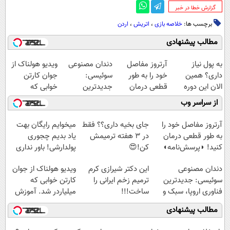
‌گزارش خطا در خبر
برچسب ها:
خلاصه بازی
،
اتریش
،
اردن
مطالب پیشنهادی
به پول نیاز
آرتروز مفاصل
دندان مصنوعی
ویدیو هولناک از
داری؟ همین
خود را به طور
سوئیسی:
جوان کارتن
الان این دوره
قطعی درمان
جدیدترین
خوابی که
رایگان رو شرکت
کنید!
فناوری اروپا،
میلیاردر شد.
از سراسر وب
کن تا دیر نشده!
◗پرسش‌نامه◖
سبک و مقاوم |
آموزش رایگان
پرداخت قسطی
آرتروز مفاصل خود را
جای بخیه داری؟؟ فقط
میخوایم رایگان بهت
به طور قطعی درمان
در 3 هفته ترمیمش
یاد بدیم چجوری
کنید! ◗پرسش‌نامه◖
کن!😍
پولدارشی! باور نداری
امتحانش مجانیه
دندان مصنوعی
این دکتر شیرازی کرم
ویدیو هولناک از جوان
سوئیسی: جدیدترین
ترمیم زخم ایرانی را
کارتن خوابی که
فناوری اروپا، سبک و
ساخت!!!
میلیاردر شد. آموزش
مقاوم | پرداخت
رایگان
مطالب پیشنهادی
قسطی