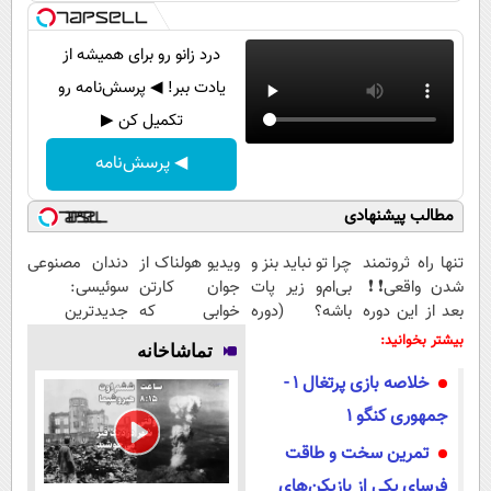
پیامک
سرگرمی
روانشناسی
فناوری
درد زانو رو برای همیشه از
یادت ببر! ◀ پرسش‌نامه رو
آشپزی
گوناگون
تکمیل کن ▶
دانلود
حوادث
◀ پرسش‌نامه
محیط زیست
مطالب پیشنهادی
سلامت
فرهنگی
تنها راه ثروتمند
چرا تو نباید بنز و
ویدیو هولناک از
دندان مصنوعی
شدن واقعی❗❗
بی‌ام‌و زیر پات
جوان کارتن
سوئیسی:
بین الملل
بعد از این دوره
باشه؟ (دوره
خوابی که
جدیدترین
تو خواب هم
رایگان درآمد
میلیاردر شد.
فناوری اروپا،
اجتماعی
بیشتر بخوانید:
تماشاخانه
پول در بیار😍
میلیاردی)
آموزش رایگان
سبک و مقاوم |
حیات وحش
خلاصه بازی پرتغال ۱ -
پرداخت قسطی
جمهوری کنگو ۱
سیاست خارجی
تمرین سخت و طاقت
فرسای یکی از بازیکن‌های