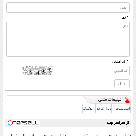
* نظر
* کد امنیتی
اعتبارسنجی
دیزل ژنراتور
بوکینگ
از سراسر وب