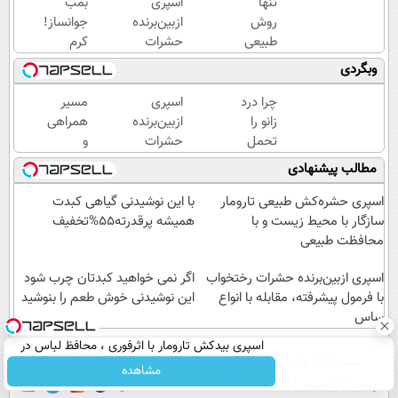
تنها
اسپری
بمب
روش
ازبین‌برنده
جوانساز!
طبیعی
حشرات
کرم
که
رختخواب
بوتاکس
وبگردی
پوستت
با فرمول
جلبک
رو
پیشرفته،
اسپیرولینا50%تخفیف
چرا درد
اسپری
مسیر
بصورت
مقابله با
زانو را
ازبین‌برنده
همراهی
عمقی
انواع
تحمل
حشرات
و
ابرسانی
ساس
می‌کنی؟
رختخواب
گزارش
مطالب پیشنهادی
و نرم
خیلی
با فرمول
عملکرد
میکنه
ساده
پیشرفته،
گروه
اسپری حشره‌کش طبیعی تارومار
با این نوشیدنی گیاهی کبدت
درمنزل
مقابله با
اسنپ
سازگار با محیط زیست و با
همیشه پرقدرته55%تخفیف
درمانش
انواع
در
محافظت طبیعی
کن
ساس
۱۴۰۴
اسپری ازبین‌برنده حشرات رختخواب
اگر نمی خواهید کبدتان چرب شود
با فرمول پیشرفته، مقابله با انواع
این نوشیدنی خوش طعم را بنوشید
ساس
اسپری بیدکش تارومار با اثرفوری ، محافظ لباس در
صفحه اول
فیلم
عصر ایران۲
درباره عصرایران
تماس با ما
آرشیو
جستجو
مقابل بید
مشاهده
پیوندها
نظرسنجی
آب و هوا
اوقات شرعی
سواد زندگی