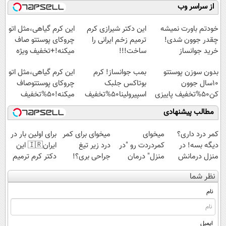
کنید!
موثر(تخفیف تا
نابودکننده انواع
میلیاردر شد.
از سراسر وب
◗پرسش‌نامه◖
امشب)
حشرات خانگی و
آموزش رایگان
آفات
خودتم باورت نمیشه
این دکتر شیرازی کرم
این کرم گیاهی،مثل اتو
چقدر جوون شدی!
ترمیم زخم ایرانی را
چروکای پوستتو صاف
خرید جوانساز
ساخت!!!
میکنه!+تخفیف ویژه
اسپیرولینا با تخفیف
بدون سوزن پوستتو
بمب جوانساز! کرم
این کرم گیاهی،مثل اتو
ویژه
10سال جوون
بوتاکس جلبک
چروکای پوستتوصاف
کن50%تخفیف پاییزی
اسپیرولینا50%تخفیف
میکنه!50%تخفیف
مطالب پیشنهادی
کمر درد داری؟
میخوای
میخوای برای کمر
برای اولین بار در
دیگه بسه! در
کمردردت رو "در
درد زیر تیغ
ایران🇮🇷 این
منزل درمانش
منزل" درمان
جراحی بری؟!
دکتر کرم ترمیم
کن
کنی؟ (◂فیلم +
◗پرسش‌نامه رو
کننده 23 روزه
نظر شما
(◀پرسش‌نامه)
◂پرسش‌نامه)
پر کن◖
ساخت!
نام
ایمیل