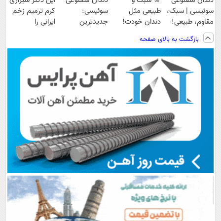
دندان مصنوعی
🦷 سبک و
دندان مصنوعی
این دکتر شیرازی
سوئیسی | سبک،
طبیعی مثل
سوئیسی:
کرم ترمیم زخم
مقاوم، طبیعی!
دندان خودت!
جدیدترین
ایرانی را
ویزیت
نصب آسان و
فناوری اروپا،
ساخت!!!
بازگشت به بالای صفحه
رایگان+پرداخت
پرداخت اقساطی
سبک و مقاوم |
اقساطی😍
💳 📍 تهران
پرداخت قسطی