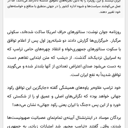
ایران نیستند و این رویکرد را به دلیل تجربه‌های ناموفق گذشته ناکارآمد می‌دانند، اما در
پیامک
سرگرمی
عمل می‌کوشند سیاست‌ها و شیوه اداره کشور را در جهتی منطبق با منافع و خواسته‌های
خود تغییر دهند.
روانشناسی
فناوری
آشپزی
گوناگون
روزنامه جوان نوشت:
سناتورهای حراف امریکا ساکت شده‌اند، سکوتی
دانلود
حوادث
مرگبار. خبرگزاری‌ها گزارش دادند دو شبانه‌روز اول پس از اعلام توافق
محیط زیست
با سکوت سناتورهای جمهوری‌خواه و انتقاد چهره‌های حامی ترامپ که
سلامت
به اسراییل نزدیک‌اند گذشت. از دیشب که متن ابتدایی تفاهم دست
به دست می‌شود صدای اعتراض تعدادی از آنها بلندتر شده و می‌گویند
فرهنگی
توافق شدیداً به نفع ایران است.
بین الملل
خود ترامپ علاوه‌بر یاوه‌های همیشگی گفته «جایگزین این توافق رکود
اجتماعی
جهانی خواهد بود» که نگرانی‌های اصلی و عمیق او را از شکستی که
حیات وحش
خورد و از این پس «جنگ با ایران یعنی رکود جهانی» نشان می‌دهد!
سیاست خارجی
بردگان موساد در اینترنشنال آیینه‌ی تمام‌نمای عصبانیت صهیونیست‌ها
شدند، وقتی گفتند «ترامپ مجبور شد امتیازات زیادی به جمهوری