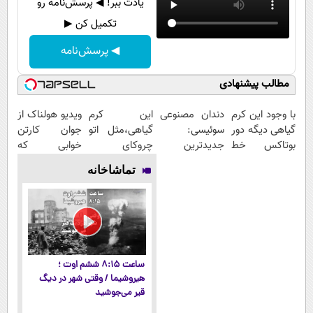
یادت ببر! ◀ پرسش‌نامه رو
تکمیل کن ▶
◀ پرسش‌نامه
مطالب پیشنهادی
با وجود این کرم
دندان مصنوعی
این کرم
ویدیو هولناک از
گیاهی دیگه دور
سوئیسی:
گیاهی،مثل اتو
جوان کارتن
بوتاکس خط
جدیدترین
چروکای
خوابی که
قرمز بکش!
فناوری اروپا،
پوستتوصاف
میلیاردر شد.
تماشاخانه
سبک و مقاوم |
میکنه!50%تخفیف
آموزش رایگان
پرداخت قسطی
ساعت ۸:۱۵ ششم اوت ؛
هیروشیما / وقتی شهر در دیگ
قیر می‌جوشید