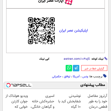
آپارات عصر ایران
اپلیکیشن عصر ایران
لینک کوتاه:
کپی لینک
‌گزارش خطا در خبر
برچسب ها:
ونس
،
آمریکا
،
توافق
،
حکمرانی
مطالب پیشنهادی
آرتروز مفاصل
نوشیدنی
اسپری
ویدیو هولناک از
خود را به طور
شفابخش کبد با
حشره‌کش خانه
جوان کارتن
قطعی درمان
10 گیاه
و گیاهان خانگی،
خوابی که