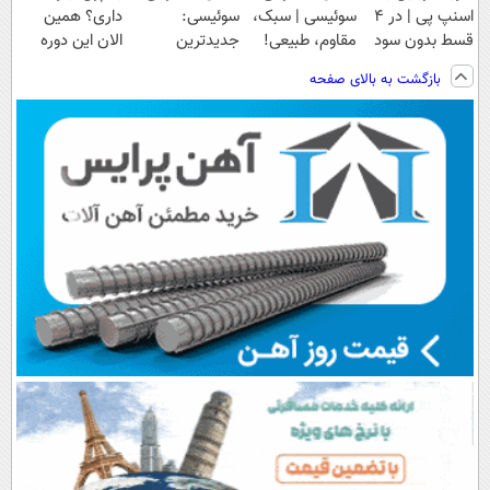
اسنپ پی | در ۴
سوئیسی | سبک،
سوئیسی:
داری؟ همین
قسط بدون سود
مقاوم، طبیعی!
جدیدترین
الان این دوره
و کارمزد!
ویزیت
فناوری اروپا،
رایگان رو شرکت
بازگشت به بالای صفحه
رایگان+پرداخت
سبک و مقاوم |
کن تا دیر نشده!
اقساطی😍
پرداخت قسطی