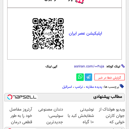
اپلیکیشن عصر ایران
لینک کوتاه:
کپی لینک
‌گزارش خطا در خبر
برچسب ها:
پدیده مقارنه
،
ترامپ
،
اسرائیل
مطالب پیشنهادی
ویدیو هولناک از
نوشیدنی
دندان مصنوعی
آرتروز مفاصل
جوان کارتن
شفابخش کبد با
سوئیسی:
خود را به طور
خوابی که
10 گیاه
جدیدترین
قطعی درمان
میلیاردر شد.
موثر(تخفیف تا
فناوری اروپا،
کنید!