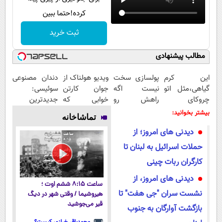
کرده!حتما ببین
ثبت خرید
مطالب پیشنهادی
این کرم
پولسازی سخت
ویدیو هولناک از
دندان مصنوعی
گیاهی،مثل اتو
نیست اگه
جوان کارتن
سوئیسی:
چروکای
راهش رو
خوابی که
جدیدترین
پوستتوصاف
بدونی! " دوره
میلیاردر شد.
فناوری اروپا،
بیشتر بخوانید:
تماشاخانه
میکنه!50%تخفیف
رایگان "
آموزش رایگان
سبک و مقاوم |
دیدنی های امروز؛ از
پرداخت قسطی
حملات اسرائیل به لبنان تا
کارگران ربات چینی
دیدنی های امروز، از
ساعت ۸:۱۵ ششم اوت ؛
نشست سران "جی هفت" تا
هیروشیما / وقتی شهر در دیگ
قیر می‌جوشید
بازگشت آوارگان به جنوب
محمدباقر خرازی کیست؟