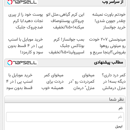
از سراسر وب
آموزش رایگان
امشب)
سبک و مقاوم |
◗پرسش‌نامه◖
پرداخت قسطی
خودتم باورت نمیشه
این کرم گیاهی،مثل اتو
پوست خود را از پیری
چقدر جوون شدی!
چروکای پوستتوصاف
نجات دهید!با کرم
خرید جوانساز
میکنه!50%تخفیف
ضدچروک جلبک
اسپیرولینا با تخفیف
میدونستی 207 خودت
بمب جوانساز! کرم
خرید موبایل با اسنپ
ویژه
رو میتونی روهوا
بوتاکس جلبک
پی | در ۴ قسط بدون
بفروشی؟اینجا سریع و
اسپیرولینا50%تخفیف
سود و کارمزد!
راحت بفروش
مطالب پیشنهادی
کمر درد داری؟
میخوای
میخوای کمر
خرید موبایل با
دیگه بسه! در
کمردردت رو "در
دردت برای
اسنپ پی | در ۴
منزل درمانش
منزل" درمان
همیشه خوب
قسط بدون سود
کن
کنی؟ (◂فیلم +
شه؟ ◀
و کارمزد!
نظر شما
(◀پرسش‌نامه)
◂پرسش‌نامه)
پرسش‌نامه رو پر
کن!
نام
ایمیل