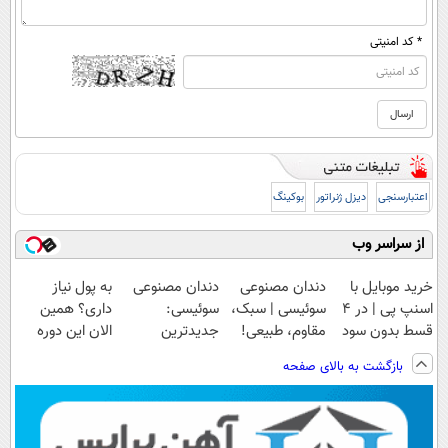
* کد امنیتی
اعتبارسنجی
دیزل ژنراتور
بوکینگ
از سراسر وب
خرید موبایل با
دندان مصنوعی
دندان مصنوعی
به پول نیاز
اسنپ پی | در ۴
سوئیسی | سبک،
سوئیسی:
داری؟ همین
قسط بدون سود
مقاوم، طبیعی!
جدیدترین
الان این دوره
و کارمزد!
ویزیت
فناوری اروپا،
رایگان رو شرکت
بازگشت به بالای صفحه
رایگان+پرداخت
سبک و مقاوم |
کن تا دیر نشده!
اقساطی😍
پرداخت قسطی