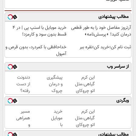
مطالب پیشنهادی
آرتروز مفاصل خود را به طور قطعی
خرید موبایل با اسنپ پی | در ۴
درمان کنید! ◗پرسش‌نامه◖
قسط بدون سود و کارمزد!
ثبت نام کن؛خرید کن؛نقره ببر
خداحافظی با کمردرد، بدون قرص و
آمپول
از سراسر وب
این کرم
پیشگیری
دندونت
گیاهی،مثل
و درمان
از دست
اتو چروکای
چروک
رفته؟
پوستتوصاف
های
وقت
وبگردی
میکنه!50%تخفیف
پوستی با
ایمپلنت
این
دیجیتاله
این کرم
خرید
مسیر
روش
گیاهی،مثل
موبایل
همراهی
امن
اتو چروکای
با
و
پوستتوصاف
اسنپ
گزارش
مطالب پیشنهادی