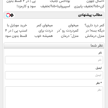
10سال جوون
بوتاکس جلبک
پی | در ۴ قسط بدون
کن50%تخفیف پاییزی
اسپیرولینا50%تخفیف
سود و کارمزد!
مطالب پیشنهادی
کمر درد داری؟
میخوای
میخوای کمر
خرید موبایل با
دیگه بسه! در
کمردردت رو "در
دردت برای
اسنپ پی | در ۴
منزل درمانش
منزل" درمان
همیشه خوب
قسط بدون سود
کن
کنی؟ (◂فیلم +
شه؟ ◀
و کارمزد!
نظر شما
(◀پرسش‌نامه)
◂پرسش‌نامه)
پرسش‌نامه رو پر
کن!
نام
ایمیل
* نظر