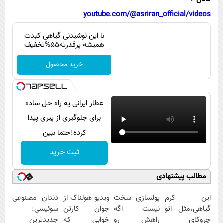
پیامک
سرگرمی
youtube.com/@asriran_official/videos
روانشناسی
فناوری
با این نوشیدنی گیاهی کبدت
آشپزی
گوناگون
همیشه پرقدرته55%تخفیف
دانلود
حوادث
خرید محصول
محیط زیست
سلامت
عطار ایرانی یه راه حل ساده
فرهنگی
برای جلوگیری از پیری پیدا
کرده!حتما ببین
بین الملل
ثبت خرید
اجتماعی
حیات وحش
مطالب پیشنهادی
سیاست خارجی
این کرم
پولسازی سخت
ویدیو هولناک از
دندان مصنوعی
گیاهی،مثل اتو
نیست اگه
جوان کارتن
سوئیسی:
چروکای
راهش رو
خوابی که
جدیدترین