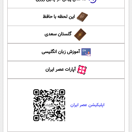
این لحظه با حافظ
گلستان سعدی
آموزش زبان انگلیسی
آپارات عصر ایران
اپلیکیشن عصر ایران