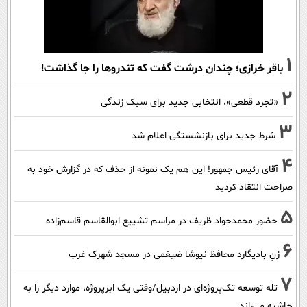
1
باقر خرازی؛ چندان درشت گفت که تندروها را جا گذاشت!
2
«تجرد قطعی»، انتخابی جدید برای سبک زندگی
3
شرط جدید برای بازنشستگی اعلام شد
4
آقای رئیس جمهور! این هم یک نمونه از حذف که در گزارش خود به
صراحت انتقاد کردید
5
حضور محمدجواد ظریف در مراسم تشییع ابوالقاسم قاسم‌زاده
6
زنِ بادیگارد محافظ نیوشا ضیغمی در مسجد شهرک غرب
7
تله توسعه تک‌پروژه‌ای در اردبیل/وقتی یک ابرپروژه، موارد دیگر را به
حاشیه می‌راند