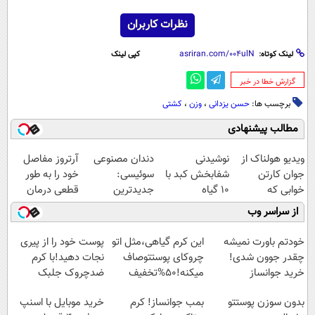
نظرات کاربران
لینک کوتاه:
کپی لینک
‌گزارش خطا در خبر
برچسب ها:
حسن یزدانی
،
وزن
،
کشتی
مطالب پیشنهادی
ویدیو هولناک از
نوشیدنی
دندان مصنوعی
آرتروز مفاصل
جوان کارتن
شفابخش کبد با
سوئیسی:
خود را به طور
خوابی که
10 گیاه
جدیدترین
قطعی درمان
میلیاردر شد.
موثر(تخفیف تا
فناوری اروپا،
کنید!
از سراسر وب
آموزش رایگان
امشب)
سبک و مقاوم |
◗پرسش‌نامه◖
پرداخت قسطی
خودتم باورت نمیشه
این کرم گیاهی،مثل اتو
پوست خود را از پیری
چقدر جوون شدی!
چروکای پوستتوصاف
نجات دهید!با کرم
خرید جوانساز
میکنه!50%تخفیف
ضدچروک جلبک
اسپیرولینا با تخفیف
بدون سوزن پوستتو
بمب جوانساز! کرم
خرید موبایل با اسنپ
ویژه