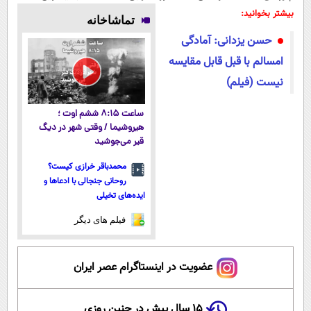
پوستتوصاف
بدونی! " دوره
میلیاردر شد.
فناوری اروپا،
بیشتر بخوانید:
تماشاخانه
میکنه!50%تخفیف
رایگان "
آموزش رایگان
سبک و مقاوم |
حسن یزدانی: آمادگی
پرداخت قسطی
امسالم با قبل قابل مقایسه
نیست (فیلم)
ساعت ۸:۱۵ ششم اوت ؛
هیروشیما / وقتی شهر در دیگ
قیر می‌جوشید
محمدباقر خرازی کیست؟
روحانی جنجالی با ادعاها و
ایده‌های تخیلی
فیلم های دیگر
عضویت در اینستاگرام عصر ایران
۱۵ سال پیش در چنین روزی