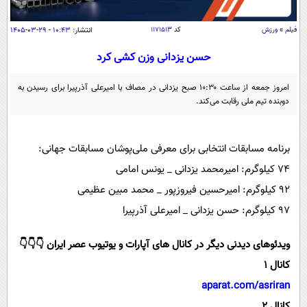
سیاسی
اقتصاد
فیلم
»
ورزش
کد
۱۱۷۱۵۱۳
انتشار:
۱۰:۴۳ - ۲۹-۰۳-۱۴۰۵
جامعه
اقتصادی
حسن یزدانی وزن کشی کرد
ورزشی
اجتماعی
خودرو
امروز جمعه از ساعت ۱۰:۳۰ صبح یزدانی در مصاف با امیرعلی آذرپیرا برای رسیدن به
بین الملل
حوادث
دوبنده تیم ملی رقابت می‌کند.
فرهنگ و هنر
سیاست خارجی
سلامت
علم و دانش
برنامه مسابقات انتخابی برای معرفی ملی‌پوشان مسابقات جهانی:
یک برش دانایی
قرآن
فناوری و It
۷۴ کیلوگرم: امیرمحمد یزدانی _ یونس امامی
محیط زیست
۹۲ کیلوگرم: امیرحسین فیروزپور _ محمد مبین عظیمی
گوناگون
علمی
سفر و تفریح
۹۷ کیلوگرم: حسن یزدانی _ امیرعلی آذرپیرا
فیلم
سرگرمی
اخبار کریپتو
عصر ایران 2
اقتصاد
باشگاه مغز
ویدئوهای دیدنی دیگر در کانال های آپارات و یوتیوب عصر ایران 👇👇👇
آموزش زبان
خواندنی ها و دیدنی ها
ورزش
کانال 1
مجله تصویری سلاح
aparat.com/asriran
داستان کوتاه
سیاست
کانال 2