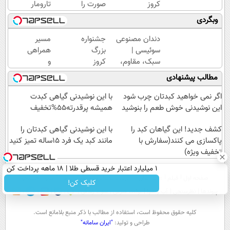
کروز
صورت را
تارومار
بدون
با کرم
ازبین‌برنده
وبگردی
ویزا!
ضدچروک
انواع
شروع از
آلمانی
عنکبوت
دندان مصنوعی
جشنواره
مسیر
440
تجربه
سوئیسی |
بزرگ
همراهی
یورو!
کنید!
سبک، مقاوم،
کروز
و
طبیعی! ویزیت
بدون
گزارش
مطالب پیشنهادی
رایگان+پرداخت
ویزا!
عملکرد
اقساطی😍
شروع از
گروه
اگر نمی خواهید کبدتان چرب شود
با این نوشیدنی گیاهی کبدت
440
اسنپ
این نوشیدنی خوش طعم را بنوشید
همیشه پرقدرته55%تخفیف
یورو!
در
کشف جدید! این گیاهان کبد را
۱۴۰۴
با این نوشیدنی گیاهی کبدتان را
پاکسازی می کنند(سفارش با
مانند کبد یک فرد 15ساله تمیز کنید
تخفیف ویژه)
۱ میلیارد اعتبار خرید قسطی طلا | ۱۸ ماهه پرداخت کن
صفحه اول
فیلم
عصر ایران۲
درباره عصرایران
تماس با ما
آرشیو
جستجو
کلیک کن!
پیوندها
نظرسنجی
آب و هوا
اوقات شرعی
سواد زندگی
كليه حقوق محفوظ است، استفاده از مطالب با ذكر منبع بلامانع است.
طراحی و تولید:
"ایران سامانه"