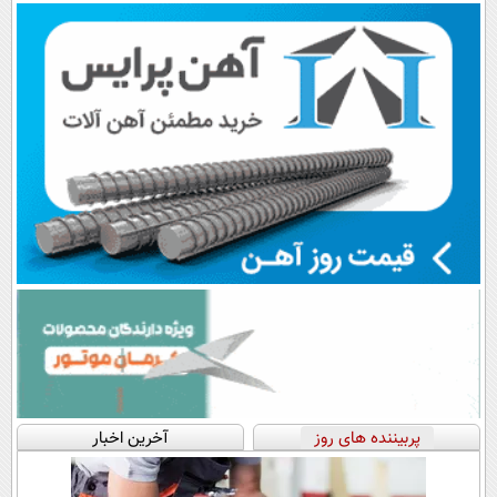
اقساطی😍
پک یخ!
پرداخت قسطی
شروع کاهش
وزن
پربیننده های روز
آخرین اخبار