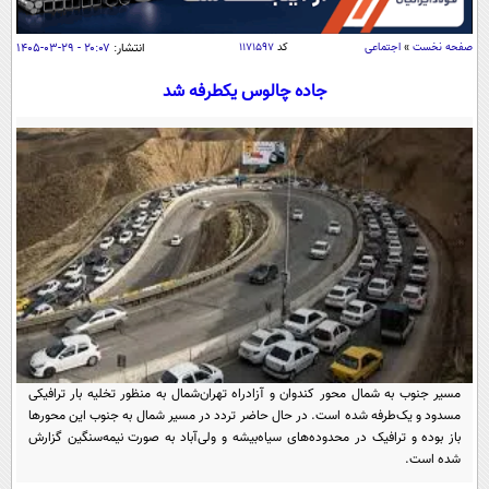
سیاسی
اقتصاد
صفحه نخست
»
اجتماعی
کد
۱۱۷۱۵۹۷
انتشار:
۲۰:۰۷ - ۲۹-۰۳-۱۴۰۵
جامعه
اقتصادی
جاده چالوس یکطرفه شد
ورزشی
اجتماعی
خودرو
بین الملل
حوادث
فرهنگ و هنر
سیاست خارجی
سلامت
علم و دانش
یک برش دانایی
قرآن
فناوری و It
محیط زیست
گوناگون
علمی
سفر و تفریح
فیلم
سرگرمی
اخبار کریپتو
عصر ایران 2
اقتصاد
باشگاه مغز
مسیر جنوب به شمال محور کندوان و آزادراه تهران‌شمال به منظور تخلیه بار ترافیکی
آموزش زبان
مسدود و یک‌طرفه شده است. در حال حاضر تردد در مسیر شمال به جنوب این محورها
خواندنی ها و دیدنی ها
ورزش
مجله تصویری سلاح
باز بوده و ترافیک در محدوده‌های سیاه‌بیشه و ولی‌آباد به صورت نیمه‌سنگین گزارش
داستان کوتاه
شده است.
سیاست