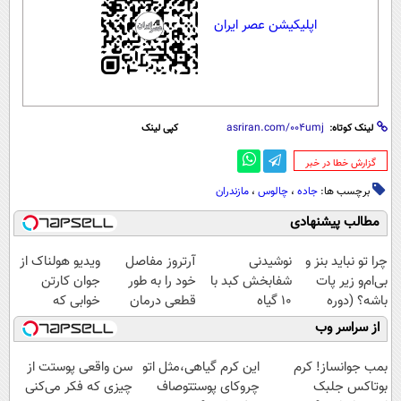
اپلیکیشن عصر ایران
لینک کوتاه:
کپی لینک
‌گزارش خطا در خبر
برچسب ها:
جاده
،
چالوس
،
مازندران
مطالب پیشنهادی
چرا تو نباید بنز و
نوشیدنی
آرتروز مفاصل
ویدیو هولناک از
بی‌ام‌و زیر پات
شفابخش کبد با
خود را به طور
جوان کارتن
باشه؟ (دوره
10 گیاه
قطعی درمان
خوابی که
رایگان درآمد
موثر(تخفیف تا
کنید!
میلیاردر شد.
از سراسر وب
میلیاردی)
امشب)
◗پرسش‌نامه◖
آموزش رایگان
بمب جوانساز! کرم
این کرم گیاهی،مثل اتو
سن واقعی پوستت از
بوتاکس جلبک
چروکای پوستتوصاف
چیزی که فکر می‌کنی