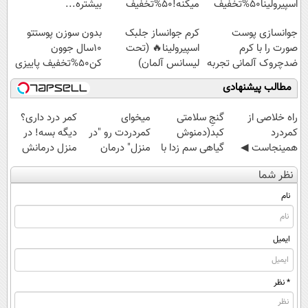
اسپیرولینا50%تخفیف
میکنه!50%تخفیف
بیشتره...
جوانسازی پوست
کرم جوانساز جلبک
بدون سوزن پوستتو
صورت را با کرم
اسپیرولینا🔥 (تحت
10سال جوون
ضدچروک آلمانی تجربه
لیسانس آلمان)
کن50%تخفیف پاییزی
کنید!
مطالب پیشنهادی
‌راه خلاصی از
گنجِ سلامتی
میخوای
کمر درد داری؟
کمردرد
کبد(دمنوش
کمردردت رو "در
دیگه بسه! در
همینجاست ◀
گیاهی سم زدا با
منزل" درمان
منزل درمانش
فقط کافیه فرم
55%تخفیف)
کنی؟ (◂فیلم +
کن
نظر شما
رو پر کنی!
◂پرسش‌نامه)
(◀پرسش‌نامه)
نام
ایمیل
* نظر