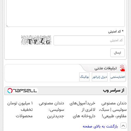
* کد امنیتی
اعتبارسنجی
دیزل ژنراتور
بوکینگ
از سراسر وب
دندان مصنوعی
خریدآمپول‌های
دندان مصنوعی
۱ میلیون تومان
سوئیسی | سبک،
لاغری از
سوئیسی:
تخفیف
مقاوم، طبیعی!
داروخانه های
جدیدترین
محصولات
ویزیت
اطرافت، ارسال
فناوری اروپا،
لاغری؛ یک قدم
بازگشت به بالای صفحه
رایگان+پرداخت
فوری همراه با
سبک و مقاوم |
نزدیک‌تر به