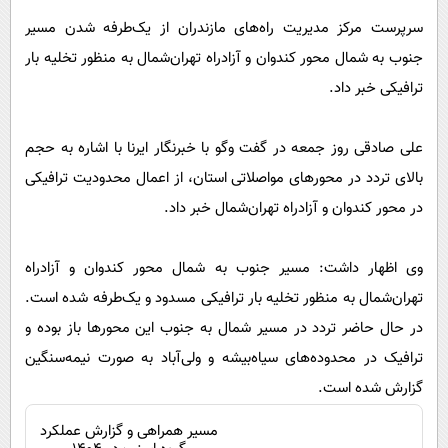
پیامک
سرگرمی
سرپرست مرکز مدیریت راه‌های مازندران از یک‌طرفه شدن مسیر
روانشناسی
فناوری
جنوب به شمال محور کندوان و آزادراه تهران‌شمال به منظور تخلیه بار
آشپزی
گوناگون
ترافیکی خبر داد.
دانلود
حوادث
علی صادقی روز جمعه در گفت وگو با خبرنگار ایرنا با اشاره به حجم
محیط زیست
بالای تردد در محورهای مواصلاتی استان، از اعمال محدودیت ترافیکی
سلامت
در محور کندوان و آزادراه تهران‌شمال خبر داد.
فرهنگی
وی اظهار داشت: مسیر جنوب به شمال محور کندوان و آزادراه
بین الملل
تهران‌شمال به منظور تخلیه بار ترافیکی مسدود و یک‌طرفه شده است.
اجتماعی
در حال حاضر تردد در مسیر شمال به جنوب این محورها باز بوده و
حیات وحش
ترافیک در محدوده‌های سیاه‌بیشه و ولی‌آباد به صورت نیمه‌سنگین
سیاست خارجی
گزارش شده است.
مسیر همراهی و گزارش عملکرد