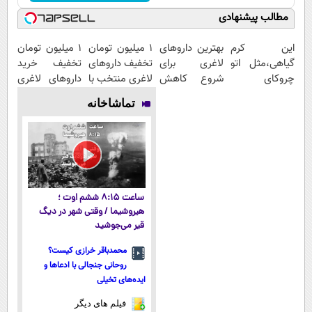
مطالب پیشنهادی
این کرم
بهترین داروهای
۱ میلیون تومان
1 میلیون تومان
گیاهی،مثل اتو
لاغری برای
تخفیف داروهای
تخفیف خرید
چروکای
شروع کاهش
لاغری منتخب با
داروهای لاغری
پوستتوصاف
وزن، ارسال از
ارسال از
با ارسال از
تماشاخانه
میکنه!50%تخفیف
داروخانه های
داروخانه
داروخانه و پک
نزدیکت!
نزدیکت
یخ!
ساعت ۸:۱۵ ششم اوت ؛
هیروشیما / وقتی شهر در دیگ
قیر می‌جوشید
محمدباقر خرازی کیست؟
روحانی جنجالی با ادعاها و
ایده‌های تخیلی
فیلم های دیگر