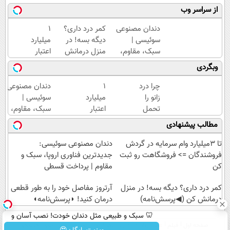
از سراسر وب
دندان مصنوعی
کمر درد داری؟
۱
سوئیسی |
دیگه بسه! در
میلیارد
سبک، مقاوم،
منزل درمانش
اعتبار
طبیعی! ویزیت
کن
خرید
وبگردی
رایگان+پرداخت
(◀پرسش‌نامه)
طلا |
اقساطی😍
بدون
چرا درد
۱
دندان مصنوعی
ضامن
زانو را
میلیارد
سوئیسی |
و چک
تحمل
اعتبار
سبک، مقاوم،
می‌کنی؟
خرید
طبیعی! ویزیت
مطالب پیشنهادی
خیلی
طلا |
رایگان+پرداخت
ساده
بدون
اقساطی😍
تا 3میلیارد وام سرمایه در گردش
دندان مصنوعی سوئیسی:
درمنزل
ضامن
فروشندگان => فروشگاهت رو ثبت
جدیدترین فناوری اروپا، سبک و
درمانش
و چک
کن
مقاوم | پرداخت قسطی
کن
کمر درد داری؟ دیگه بسه! در منزل
آرتروز مفاصل خود را به طور قطعی
درمانش کن (◀پرسش‌نامه)
درمان کنید! ◗پرسش‌نامه◖
🦷 سبک و طبیعی مثل دندان خودت! نصب آسان و
صفحه اول
فیلم
عصر ایران۲
درباره عصرایران
تماس با ما
آرشیو
جستجو
پرداخت اقساطی 💳 📍 تهران