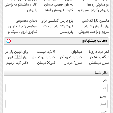
رو میتونی روهوا
به طور قطعی درمان
S3 / ماشینتو به راحتی
بفروشی؟اینجا سریع و
کنید! ◗پرسش‌نامه◖
بفروش
راحت بفروش
ماشین تارا گذاشتی
پژو پارس گذاشتی برای
دندان مصنوعی
برای فروش ؟ اینجا
فروش؟؟ اینجا راحت
سوئیسی: جدیدترین
سریع و راحت بفروش
بفروشش
فناوری اروپا، سبک و
مقاوم | پرداخت
مطالب پیشنهادی
قسطی
کمر درد داری؟
میخوای
❌لازم نیست
برای اولین بار در
دیگه بسه! در
کمردردت رو "در
کمردرد رو تحمل
ایران🇮🇷 این
منزل درمانش
منزل" درمان
کنی❌ درمان
دکتر کرم ترمیم
کن
کنی؟ (◂فیلم +
بدون جراحی و
کننده 23 روزه
نظر شما
(◀پرسش‌نامه)
◂پرسش‌نامه)
قرص
ساخت!
(پرسشنامه)
نام
ایمیل
* نظر