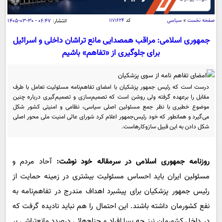
سیاسی
اقتصاد
صفحه نخست
»
سیاسی
کد
۱۱۷۱۶۲۴
انتشار:
۰۶:۴۷ - ۳۰-۰۳-۱۴۰۵
جامعه
اقتصادی
جمهوری اسلامی: مراقب همصدایی مانع تراشان داخلی و اسرائیل
برای جلوگیری از «تفاهم» باشیم
ورزشی
اجتماعی
خودرو
بین الملل
حوادث
درست است که رئیس‌ جمهور پزشکیان با امضای تفاهم‌نامه مسئولیت تعامل با طرف
فرهنگ و هنر
سیاست خارجی
سلامت
مقابل را برعهده گرفته ولی روشن است که تصمیم‌سازی و تصمیم‌گیری درباره چنین
علم و دانش
موضوع خطیری با نظر جمع مسئولین اصلی سیاسی، نظامی و امنیتی کشور شکل
یک برش دانایی
می‌گیرد و همانطور که خود رئیس‌جمهور اعلام کرد شورای عالی امنیت ملی محور اصلی
قرآن
فناوری و It
شکل دادن به این قبیل سازوکارهاست.
محیط زیست
گوناگون
علمی
سفر و تفریح
فیلم
سرگرمی
اخبار کریپتو
روزنامه جمهوری اسلامی در سرمقاله خود نوشت:
آحاد مردم و
عصر ایران 2
اقتصاد
باشگاه مغز
مسئولین ایران باید احساس مسئولیت بیشتری در زمینه حمایت از
آموزش زبان
خواندنی ها و دیدنی ها
رئیس ‌جمهور پزشکیان برای پیشبرد اهداف مندرج در تفاهم‌نامه به
ورزش
مجله تصویری سلاح
نفع کشورمان داشته باشند. این احتمال را هم نباید نادیده گرفت که
داستان کوتاه
سیاست
در داخل کشورمان نیز چه بسا افراد و جناح‌هائی درصدد مانع‌تراشی بر