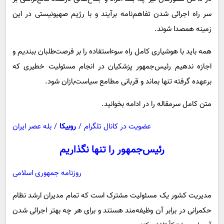
پیامک
سرگرمی
سر راه اجرائی شدن تفاهم‌نامه برآیند و با رژیم صهیونیستی در این
روانشناسی
فناوری
زمینه همصدا شوند.
آشپزی
گوناگون
همه باید با هوشیاری کامل راه سوء‌استفاده را بر فرصت‌طلبان ببندیم و
دانلود
حوادث
اجازه ندهیم رئیس‌جمهور پزشکیان در انجام مسئولیت خطیری که
محیط زیست
برعهده گرفته تنها بماند و قربانی مطامع سیاست‌بازان شود.
سلامت
متن کامل سرمقاله را در ادامه بخوانید.
فرهنگی
عضویت در کانال تلگرام
/
روبیکا
/
بله عصر ایران
بین الملل
رئیس‌جمهور را تنها نگذاریم
اجتماعی
حیات وحش
روزنامه جمهوری اسلامی
سیاست خارجی
مدیریت کشور یک مسئولیت مشترک است که تمام مدیران ارشد نظام
حکمرانی در برابر آن وظیفه‌مند هستند و برای هر چه بهتر اجرائی شدن