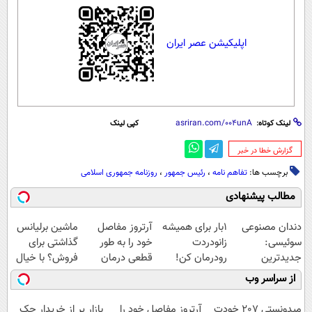
اپلیکیشن عصر ایران
لینک کوتاه:
کپی لینک
‌گزارش خطا در خبر
برچسب ها:
تفاهم نامه
،
رئیس جمهور
،
روزنامه جمهوری اسلامی
مطالب پیشنهادی
دندان مصنوعی
1بار برای همیشه
آرتروز مفاصل
ماشین برلیانس
سوئیسی:
زانودردت
خود را به طور
گذاشتی برای
جدیدترین
رودرمان کن!
قطعی درمان
فروش؟ با خیال
فناوری اروپا،
(تکنولوژی آلمان)
کنید!
راحت بفروش
از سراسر وب
سبک و مقاوم |
◂پرسشنامه▸
◗پرسش‌نامه◖
پرداخت قسطی
میدونستی 207 خودت
آرتروز مفاصل خود را
بازار پر از خریدار جک