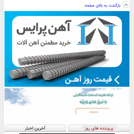
پرداخت اقساطی
نصب آسان و
فناوری اروپا،
ویزیت
بازگشت به بالای صفحه
هم داریم!😍 |
پرداخت اقساطی
سبک و مقاوم |
رایگان+پرداخت
📍تهران
💳 📍 تهران
پرداخت قسطی
اقساطی😍
پربیننده های روز
آخرین اخبار