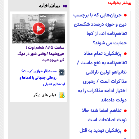
۱۴۰۴
نصب آسان و
فناوری اروپا،
طبیعی! ویزیت
بیشتر بخوانید:
تماشاخانه
پرداخت
سبک و مقاوم |
رایگان+پرداخت
جریان‌هایی که با برچسب‌
اقساطی 💳 📍
پرداخت قسطی
اقساطی😍
تهران
دین و حوزه درصدد شکستن
تفاهم‌نامه اند، از کجا
حمایت می شوند؟
ساعت ۸:۱۵ ششم اوت ؛
پزشکیان: تمام مفاد
هیروشیما / وقتی شهر در دیگ
قیر می‌جوشید
تفاهم‌نامه به نفع ماست /
نتانیاهو اولین ناراضی
محمدباقر خرازی کیست؟
روحانی جنجالی با ادعاها و
مذاکرات است / رهبری
ایده‌های تخیلی
اختیار ادامه مذاکرات را به
فیلم های دیگر
دولت داده‌اند
تفاهم امضا شد؛ حالا
نوبت اصلاحات است
پزشکیان تهدید به قتل