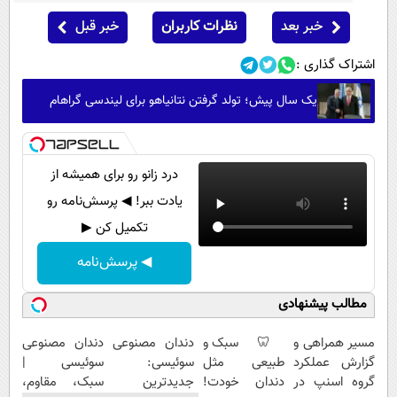
خبر بعد
نظرات کاربران
خبر قبل
اشتراک گذاری :
یک سال پیش؛ تولد گرفتن نتانیاهو برای لیندسی گراهام
درد زانو رو برای همیشه از
یادت ببر! ◀ پرسش‌نامه رو
تکمیل کن ▶
◀ پرسش‌نامه
مطالب پیشنهادی
مسیر همراهی و
🦷 سبک و
دندان مصنوعی
دندان مصنوعی
گزارش عملکرد
طبیعی مثل
سوئیسی:
سوئیسی |
گروه اسنپ در
دندان خودت!
جدیدترین
سبک، مقاوم،