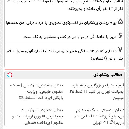
تطابق ندارد/ گفتند سه چهارم ( با تفاهم‌نامه) موافقت کنند می‌پذیرم، 12
نفر از 13 نفر رأی دادند و پذیرفتند
5
پیام روشن پزشکیان در گفت‌و‌گوی تصویری با مرد نامرئی: من هستم!
6
امروز با حافظ: گُل در بَر و مِی در کَف و معشوق به کام است
7
معماری که در 92 سالگی هنوز خلق می کند؛ داستان آلوارو سیزا، شاعر
بتن و نور (+تصاویر)
مطالب پیشنهادی
فرم خود را در بزرگترین جشنواره
دندان مصنوعی سوئیسی | سبک،
ایمپلنت تهران پر کنید ! | فقط ۲۵
مقاوم، طبیعی! ویزیت
میلیون
رایگان+پرداخت اقساطی😍
دندان مصنوعی سبک و مقاوم
دندان مصنوعی سوئیسی:
می‌خوای؟ پرداخت اقساطی هم
جدیدترین فناوری اروپا، سبک و
داریم!😍 | 📍تهران
مقاوم | پرداخت قسطی