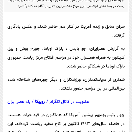
اجراکنندگان از او نامی نبردند، بسیار مورد توجه قرار گرفت. ترامپ در ماه فوریه در یک
پیامک
سرگرمی
پست در رسانه‌های اجتماعی، این مرکز ۸۵۰ میلیون دلاری را "فاجعه کامل" نامید.
روانشناسی
فناوری
آشپزی
گوناگون
سران سابق و زنده آمریکا در کنار هم حاضر شدند و عکس یادگاری
دانلود
گرفتند.
حوادث
محیط زیست
به گزارش عصرایران، جو بایدن ، باراک اوباما، جورج بوش و بیل
کلینتون به همراه همسران خود در مراسم افتتاح مرکز ریاست جمهوری
سلامت
باراک اوباما در شیکاگو حاضر شدند.
فرهنگی
شماری از سیاستمداران، ورزشکاران و دیگر چهره‌های شناخته شده
بین الملل
بین‌المللی در این مراسم حضور داشتند.
اجتماعی
حیات وحش
عضویت در کانال تلگرام
/
روبیکا
/
بله عصر ایران
سیاست خارجی
چهار رئیس‌جمهور پیشین آمریکا که هم‌اکنون در قید حیات هستند،
در فاصله سال‌های ۱۹۹۳ تاکنون بر کاخ سفید ریاست کرده‌اند. این