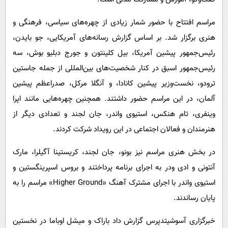
مراسم افتتاح با حضور شمار زیادی از چهره‌های سیاسی، فرهنگی و
هنری برگزار شد. بر اساس گزارش رسانه‌های آمریکایی، جو بایدن،
رئیس‌جمهور پیشین آمریکا، بیل کلینتون و جورج دبلیو بوش، سه
رئیس‌جمهور اسبق در کنار شخصیت‌های بین‌المللی از جمله جاستین
ترودو، نخست‌وزیر پیشین کانادا، و آنگلا مرکل، صدراعظم پیشین
آلمان، در این مراسم حضور داشتند. همچنین چهره‌هایی مانند اپرا
وینفری، تام هنکس، استیوی واندر، جان لجند و تعدادی دیگر از
هنرمندان و فعالان اجتماعی در این رویداد شرکت کردند.
در بخش هنری مراسم نیز بونو، جان لجند، کریستینا آگیلرا، مارک
آنتونی و ادی ودر به اجرای برنامه پرداختند و بروس اسپرینگستین و
استیوی واندر با اجرای مشترک آهنگ «Higher Ground» مراسم را به
پایان رساندند.
خبرگزاری آسوشیتدپرس گزارش داد باراک و میشل اوباما در نخستین