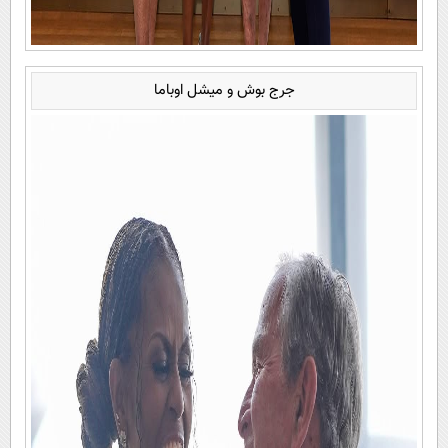
جرج بوش و میشل اوباما