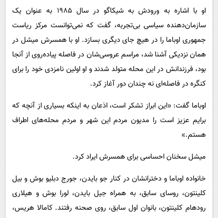
او با اشاره به ورودش به شیکاگو در سال ۱۹۸۵ به عنوان یک
سازمان‌دهنده سیاسی بی‌تجربه، گفت که نمی‌توانست مرکز ریاست
جمهوری اوباما را در هیچ جای دیگری بسازد. او با همسرش میشل در
همان نزدیکی آشنا شد، مراسم عروسی‌شان در فاصله پیاده‌روی از آنجا
بود، فرزندانش در این محله متولد شدند و او اولین نامزدی خود را برای
کنگره در فاصله‌ای نه چندان دور آغاز کرد.
اوباما گفت: «این ابراز تشکر است، اذعان به اینکه بسیاری از آنچه که
برایم عزیز است را مدیون مردم این شهر و مردم محله‌های اطراف
هستم.»
میشل سخنان احساسی برای همسرش ایراد کرد.
خانواده اوباما و دخترانشان در کنار جو بایدن، جورج دبلیو بوش و بیل
کلینتون، روسای سابق، به همراه جیل بایدن، لورا بوش و هیلاری
رودهام کلینتون، بانوان اول سابق، روی صحنه رفتند. کامالا هریس،