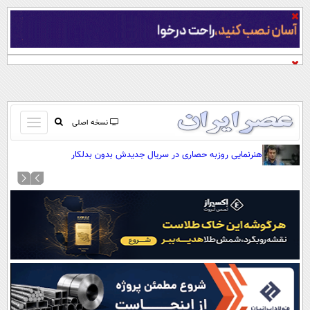
باز
نسخه اصلی
و
صفحه اول
هنرنمایی روزبه حصاری در سریال جدیدش بدون بدلکار
بسته
تماس با ما
کردن
آرشیو
منو
جستجو
نظرسنجی
آب و هوا
اوقات شرعی
پیوند ها
سواد زندگی