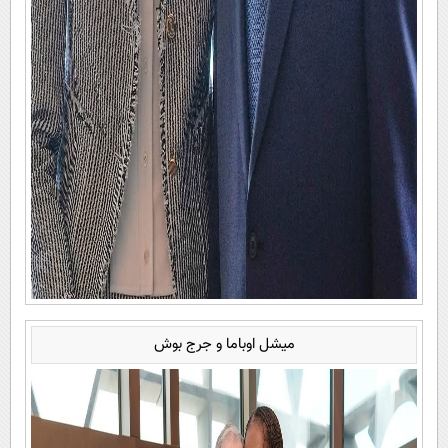
میشل اوباما و جرج بوش