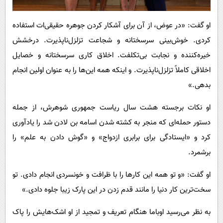
او گفت: «در عوض، از آن برای آشکار کردن جوهره حقیقی‌ات استفاده
کردی. خوش‌بینی سرسختانه و شجاعت تزلزل‌ناپذیرت. درخشش
خیره‌کننده و نجابت بی‌تکلفت. اخلاق کاری سرسختانه و خصایل
اخلاقی کاملاً تزلزل‌ناپذیرت. و اینکه همه این‌ها را به عنوان اولین انجام
بدهی.»
او نکات برجسته هشت سال ریاست جمهوری شوهرش، از جمله
دستور حمله‌ای که منجر به کشته شدن اسامه بن لادن شد را یادآوری
کرد و «ایستادگی برای برابری ازدواج» و «گوش دادن به علم» را
برشمرد.
او گفت: «و تو همه این کارها را با ظرافت و خونسردی انجام دادی. تو
سخت‌ترین کار دنیا را مانند قدم زدن در این پارک زیبا جلوه دادی.»
به نظر می‌رسید اوباما هنگام تعریف و تمجید از او اشک‌هایش را پاک